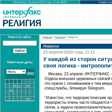
Обновлено: 08 июля 2022 года, 17:40 (МСК)
English ver
Поиск по сайту:
Главная
>
Религия
> Новости
Новости
23 апреля 2018 года, 11:11
У каждой из сторон ситу
Памятные даты
своя логика - митрополи
2022
Москва. 23 апреля. ИНТЕРФАКС -
Отдела внешних церковных связей 
01
02
03
что нужно с пониманием к тем мер
04
05
06
07
08
09
10
спецслужбы, блокируя Telegram.
11
12
13
14
15
16
17
18
19
20
21
22
23
24
"Известно, что террористические о
25
26
27
28
29
30
31
террористы очень часто общаются ч
связи, а задача правоохранительны
спецслужб, заключается в том, чтоб