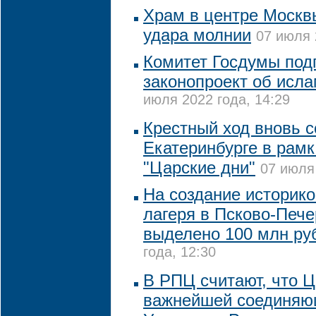
Храм в центре Москв
удара молнии
07 июля 
Комитет Госдумы под
законопроект об исла
июля 2022 года, 14:29
Крестный ход вновь с
Екатеринбурге в рам
"Царские дни"
07 июля 
На создание историко
лагеря в Псково-Печ
выделено 100 млн ру
года, 12:30
В РПЦ считают, что Ц
важнейшей соединяю