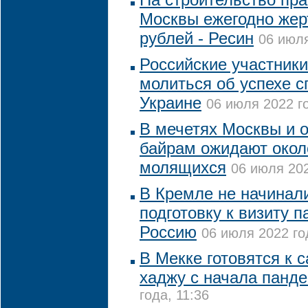
Москвы ежегодно жер
рублей - Ресин
06 июля
Российские участники
молиться об успехе 
Украине
06 июля 2022 го
В мечетях Москвы и о
байрам ожидают окол
молящихся
06 июля 202
В Кремле не начинал
подготовку к визиту 
Россию
06 июля 2022 го
В Мекке готовятся к
хаджу с начала панд
года, 11:36