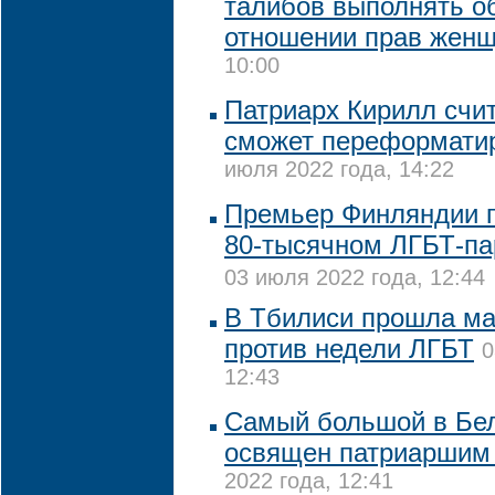
талибов выполнять о
отношении прав жен
10:00
Патриарх Кирилл счит
сможет переформати
июля 2022 года, 14:22
Премьер Финляндии п
80-тысячном ЛГБТ-па
03 июля 2022 года, 12:44
В Тбилиси прошла ма
против недели ЛГБТ
0
12:43
Самый большой в Бел
освящен патриаршим
2022 года, 12:41