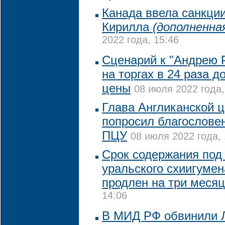
Канада ввела санкции
Кирилла
(дополненна
2022 года, 15:46
Сценарий к "Андрею 
на торгах в 24 раза д
цены
08 июля 2022 года,
Глава Англиканской ц
попросил благословен
ПЦУ
08 июля 2022 года, 
Срок содержания под
уральского схиигумен
продлен на три меся
14:06
В МИД РФ обвинили 