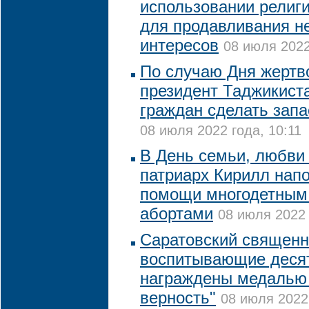
использовании религи
для продавливания н
интересов
08 июля 2022
По случаю Дня жерт
президент Таджикист
граждан сделать зап
08 июля 2022 года, 10:11
В День семьи, любви 
патриарх Кирилл нап
помощи многодетным 
абортами
08 июля 2022 
Саратовский священни
воспитывающие десят
награждены медалью 
верность"
08 июля 2022 