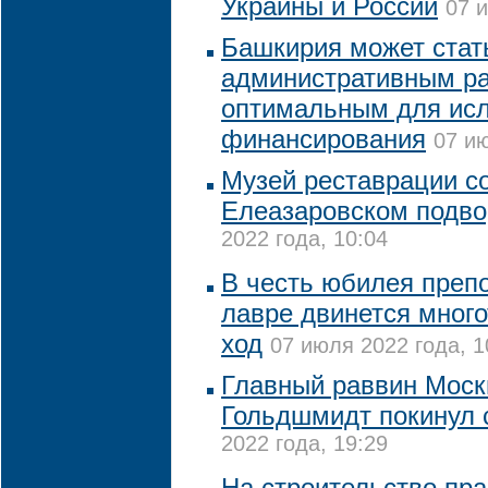
Украины и России
07 и
Башкирия может стат
административным ра
оптимальным для исл
финансирования
07 ию
Музей реставрации со
Елеазаровском подво
2022 года, 10:04
В честь юбилея препо
лавре двинется мног
ход
07 июля 2022 года, 1
Главный раввин Моск
Гольдшмидт покинул 
2022 года, 19:29
На строительство пр