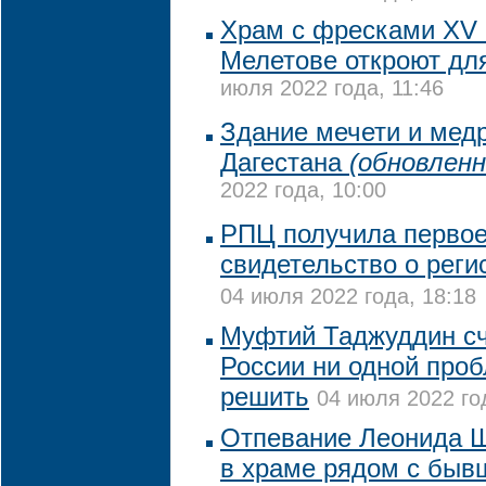
Храм с фресками XV 
Мелетове откроют дл
июля 2022 года, 11:46
Здание мечети и медр
Дагестана
(обновленн
2022 года, 10:00
РПЦ получила первое
свидетельство о реги
04 июля 2022 года, 18:18
Муфтий Таджуддин счи
России ни одной про
решить
04 июля 2022 го
Отпевание Леонида 
в храме рядом с быв