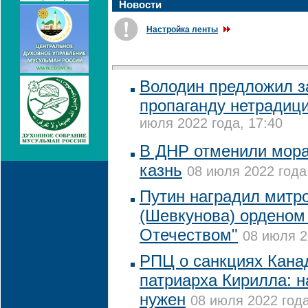
Новости
Настройка ленты
Володин предложил з
пропаганду нетрадиц
июля 2022 года, 17:40
В ДНР отменили мора
казнь
08 июля 2022 года
Путин наградил митр
(Шевкунова) орденом 
Отечеством"
08 июля 2
РПЦ о санкциях Кана
патриарха Кирилла: н
нужен
08 июля 2022 года