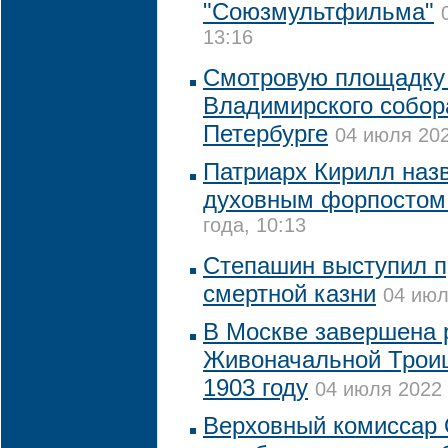
"Союзмультфильма"
13:16
Смотровую площадку 
Владимирского собор
Петербурге
04 июля 202
Патриарх Кирилл наз
духовным форпостом
года, 10:13
Степашин выступил п
смертной казни
04 июл
В Москве завершена 
Живоначальной Троиц
1903 году
04 июля 2022 
Верховный комиссар