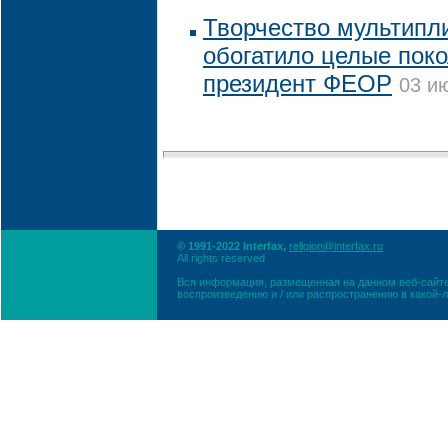
Творчество мультипл
обогатило целые поко
президент ФЕОР
03 и
© 1991-2022 Interfax,
religion@interfax.ru
All rights reserved
Вся информация, размещенная на данном веб-сайте
воспроизведению и / или распространению в какой-