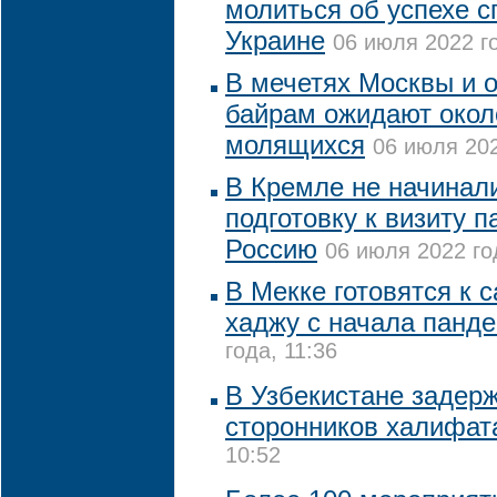
молиться об успехе 
Украине
06 июля 2022 го
В мечетях Москвы и о
байрам ожидают окол
молящихся
06 июля 202
В Кремле не начинал
подготовку к визиту 
Россию
06 июля 2022 го
В Мекке готовятся к
хаджу с начала панд
года, 11:36
В Узбекистане задерж
сторонников халифат
10:52