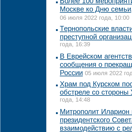
Более 100 мероприят
Москве ко Дню семьи
06 июля 2022 года, 10:00
Тернопольские власт
преступной организа
года, 16:39
В Еврейском агентств
сообщения о прекращ
России
05 июля 2022 год
Храм под Курском по
обстреле со стороны
года, 14:48
Митрополит Иларион 
президентского Совет
взаимодействию с ре