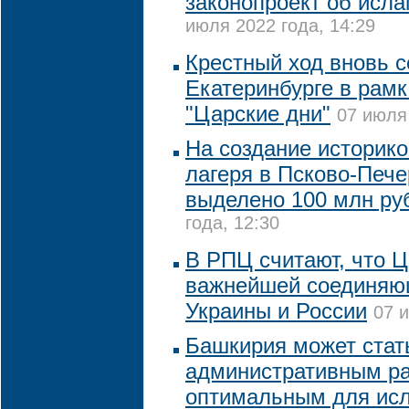
законопроект об исла
июля 2022 года, 14:29
Крестный ход вновь с
Екатеринбурге в рам
"Царские дни"
07 июля 
На создание историко
лагеря в Псково-Печ
выделено 100 млн ру
года, 12:30
В РПЦ считают, что Ц
важнейшей соединяю
Украины и России
07 и
Башкирия может стат
административным ра
оптимальным для исл