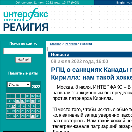
Обновлено: 11 июля 2022 года, 15:47 (МСК)
English ver
Поиск по сайту:
Главная
>
Религия
> Новости
Новости
08 июля 2022 года, 16:00
РПЦ о санкциях Канады 
Памятные даты
Кирилла: нам такой хокк
2022
Москва. 8 июля. ИНТЕРФАКС – В 
назвали "санкционным беспределом
01
02
03
против патриарха Кирилла.
04
05
06
07
08
09
10
11
12
13
14
15
16
17
"Вместо того, чтобы искать любые 
18
19
20
21
22
23
24
коллективный запад уверенно пакос
25
26
27
28
29
30
31
раз повторюсь. Нам такой хоккей не
телеграм-канале патриарший экзар
Леонид.