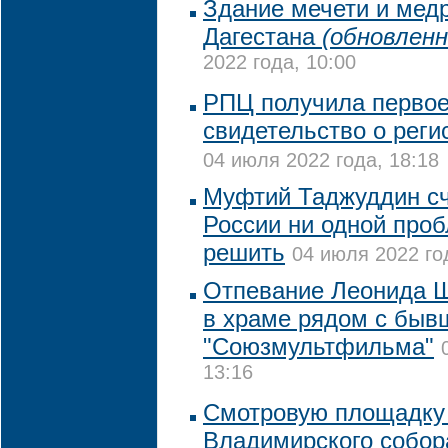
Здание мечети и медр
Дагестана
(обновленн
2022 года, 10:00
РПЦ получила первое
свидетельство о реги
04 июля 2022 года, 18:18
Муфтий Таджуддин счи
России ни одной про
решить
04 июля 2022 го
Отпевание Леонида 
в храме рядом с быв
"Союзмультфильма"
13:16
Смотровую площадку 
Владимирского собор