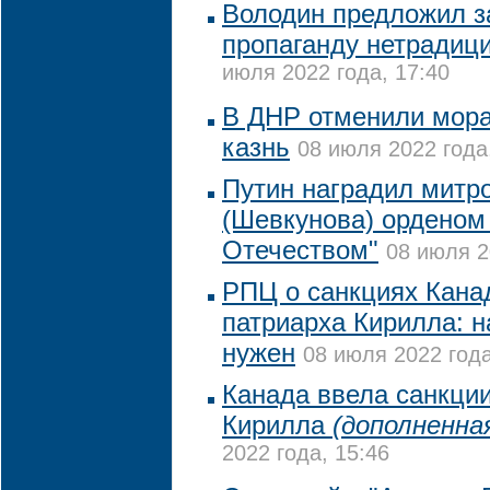
Володин предложил з
пропаганду нетрадиц
июля 2022 года, 17:40
В ДНР отменили мора
казнь
08 июля 2022 года
Путин наградил митр
(Шевкунова) орденом 
Отечеством"
08 июля 2
РПЦ о санкциях Кана
патриарха Кирилла: н
нужен
08 июля 2022 года
Канада ввела санкции
Кирилла
(дополненна
2022 года, 15:46