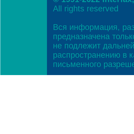
All rights reserved
Вся информация, ра
предназначена тольк
не подлежит дальней
распространению в к
письменного разреш