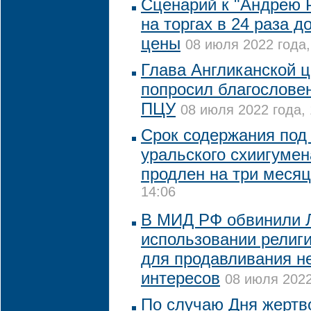
Сценарий к "Андрею 
на торгах в 24 раза д
цены
08 июля 2022 года,
Глава Англиканской ц
попросил благословен
ПЦУ
08 июля 2022 года, 
Срок содержания под
уральского схиигумен
продлен на три меся
14:06
В МИД РФ обвинили 
использовании религи
для продавливания н
интересов
08 июля 2022
По случаю Дня жерт