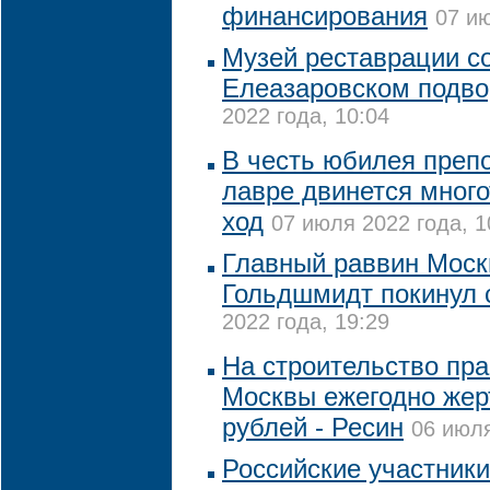
финансирования
07 ию
Музей реставрации со
Елеазаровском подво
2022 года, 10:04
В честь юбилея препо
лавре двинется мног
ход
07 июля 2022 года, 1
Главный раввин Моск
Гольдшмидт покинул 
2022 года, 19:29
На строительство пр
Москвы ежегодно жер
рублей - Ресин
06 июля
Российские участники