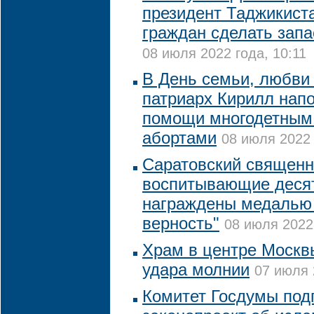
президент Таджикист
граждан сделать зап
08 июля 2022 года, 10:11
В День семьи, любви 
патриарх Кирилл нап
помощи многодетным 
абортами
08 июля 2022 
Саратовский священни
воспитывающие десят
награждены медалью 
верность"
08 июля 2022 
Храм в центре Москв
удара молнии
07 июля 
Комитет Госдумы под