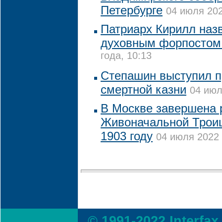
Петербурге
04 июля 202
Патриарх Кирилл наз
духовным форпостом
года, 10:13
Степашин выступил п
смертной казни
04 июл
В Москве завершена 
Живоначальной Троиц
1903 году
04 июля 2022 
© 1991-2022 Interfax