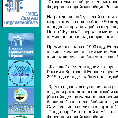
"Строительство общественных проек
Федерация еврейских общин Росси
Награждение победителей состоится
жюри конкурса вошло более 50 вед
передовых организаций в сфере не
Центр "Жуковка" - первая в мире е
номинированная на данную премию
Премия основана в 1993 году. Ее л
нежилые здания во всем мире. Еже
принимают участие более тысячи об
"Жуковка" является одним из круп
России и Восточной Европе в целом
2015 года и ведет работу под эгидо
"Здесь созданы все условия для ре
в здании расположены женский и му
(бассейн для ритуального омовения
банкетный зал, отель, библиотека, 
Само здание находится в парковой 
"Панда-парк" и гостевой дом", - ра
Федерации еврейских общин.