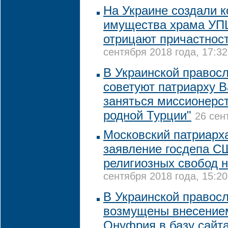
На Украине создали 
имущества храма УПЦ
отрицают причастност
сентября 2018 года, 17:32
В Украинской правос
советуют патриарху
заняться миссионерст
родной Турции"
26 сен
Московский патриарха
заявление госдепа С
религиозных свобод н
сентября 2018 года, 15:20
В Украинской правос
возмущены внесение
Онуфрия в базу сайт