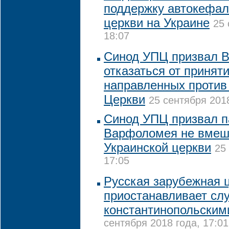
поддержку автокефал
церкви на Украине
25 
18:07
Синод УПЦ призвал 
отказаться от приняти
направленных против
Церкви
25 сентября 2018
Синод УПЦ призвал п
Варфоломея не вмеш
Украинской церкви
25
17:05
Русская зарубежная 
приостанавливает сл
константинопольским
сентября 2018 года, 17:01