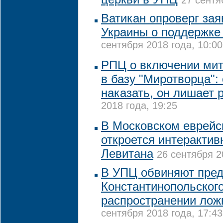
27 сентя
Ватикан опроверг за
Украины о поддержке
сентября 2018 года, 10:00
РПЦ о включении ми
в базу "Миротворца": 
наказать, он лишает 
2018 года, 19:25
В Московском еврейс
откроется интерактив
Левитана
26 сентября 2
В УПЦ обвиняют пред
Константинопольского
распространении ло
сентября 2018 года, 17:43