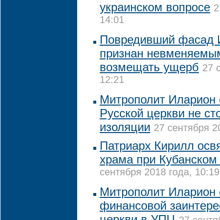
украинском вопросе
2
14:01
Повредивший фасад 
признан невменяемым
возмещать ущерб
27 
12:21
Митрополит Иларион с
Русской церкви не ст
изоляции
27 сентября 20
Патриарх Кирилл осв
храма при Кубанском 
сентября 2018 года, 10:19
Митрополит Иларион 
финансовой заинтере
церкви в УПЦ