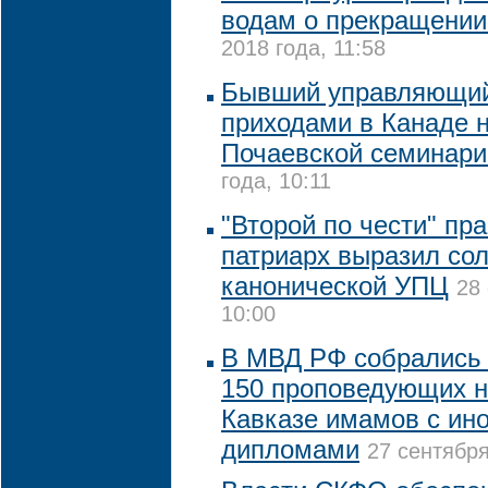
водам о прекращении
2018 года, 11:58
Бывший управляющи
приходами в Канаде 
Почаевской семинари
года, 10:11
"Второй по чести" пр
патриарх выразил со
канонической УПЦ
28
10:00
В МВД РФ собрались 
150 проповедующих 
Кавказе имамов с ин
дипломами
27 сентября