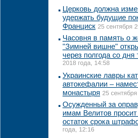
Церковь должна измен
удержать будущие пок
Франциск
25 сентября 2
Часовня в память о ж
"Зимней вишне" откры
через полгода со дня 
2018 года, 14:58
Украинские лавры кат
автокефалии – намес
монастыря
25 сентября
Осужденный за оправ
имам Велитов просит
остаток срока штраф
года, 12:16