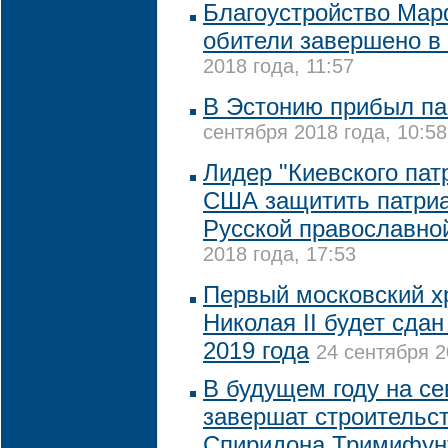
Благоустройство Ма
обители завершено в
2018 года, 11:57
В Эстонию прибыл па
сентября 2018 года, 10:58
Лидер "Киевского пат
США защитить патри
Русской православно
2018 года, 17:53
Первый московский х
Николая II будет сда
2019 года
24 сентября 2
В будущем году на с
завершат строительс
Спиридона Тримифун