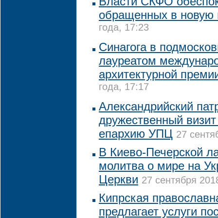
Власти СКФО обеспок
обращенных в новую 
года, 17:23
Синагога в подмоско
лауреатом междунар
архитектурной преми
года, 17:17
Александрийский пат
дружественный визит
епархию УПЦ
27 сентя
В Киево-Печерской л
молитва о мире на Ук
Церкви
27 сентября 2018
Кипрская православн
предлагает услуги по