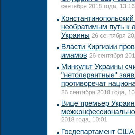
сентября 2018 года, 13:16
Константинопольский 
необратимым путь к 
Украины
26 сентября 20
Власти Киргизии пров
имамов
26 сентября 201
Минкульт Украины счи
"нетолерантные" зая
противоречат национ
26 сентября 2018 года, 10
Вице-премьер Украин
межконфессионально
2018 года, 10:01
Госдепартамент США 