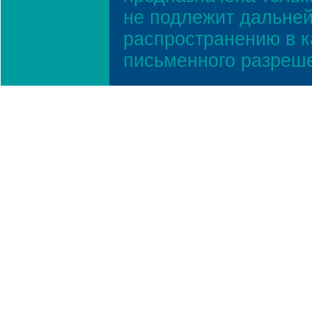
не подлежит дальней
распространению в к
письменного разреш