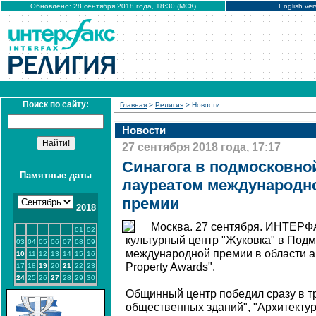
Обновлено: 28 сентября 2018 года, 18:30 (МСК)
English ver
Поиск по сайту:
Главная
>
Религия
> Новости
Новости
27 сентября 2018 года, 17:17
Синагога в подмосковно
Памятные даты
лауреатом международн
премии
2018
Москва. 27 сентября. ИНТЕРФА
01
02
культурный центр "Жуковка" в Подм
03
04
05
06
07
08
09
международной премии в области арх
10
11
12
13
14
15
16
Property Awards".
17
18
19
20
21
22
23
24
25
26
27
28
29
30
Общинный центр победил сразу в т
общественных зданий", "Архитекту