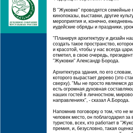
В "Жуковке" проводятся семейные 
кинопоказы, выставки, другие куль
мероприятия и, конечно, ежедневн
иудейские обряды и праздники, урок
"Планируя архитектуру и дизайн на
создать такое пространство, котор
и красотой, чтобы у нас всегда цар
отметил, в свою очередь, президен
"Жуковки" Александр Борода.
Архитектура здания, по его словам,
которого вырастает дерево (это ста
сверху). "Мы не просто являемся д
есть огромная духовная составляющ
наших гостей в личностном, мирово
направлениях", - сказал А.Борода.
Напомнив поговорку о том, что не м
человек место, он поблагодарил за 
туристов, всех, кто работает в "Жу
премия, и, безусловно, такая оценк