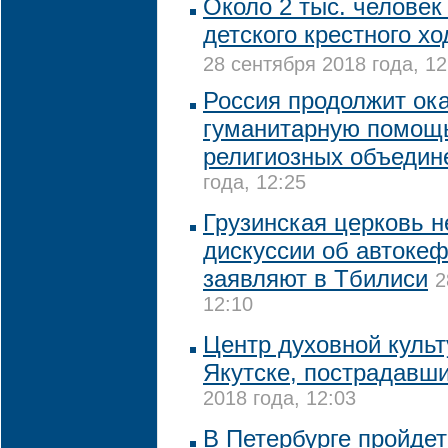
Около 2 тыс. человек
детского крестного хо
28 сентября 2018 года, 12
Россия продолжит ок
гуманитарную помощь
религиозных объедин
года, 12:25
Грузинская церковь н
дискуссии об автоке
заявляют в Тбилиси
2
12:10
Центр духовной культ
Якутске, пострадавши
2018 года, 12:03
В Петербурге пройдет