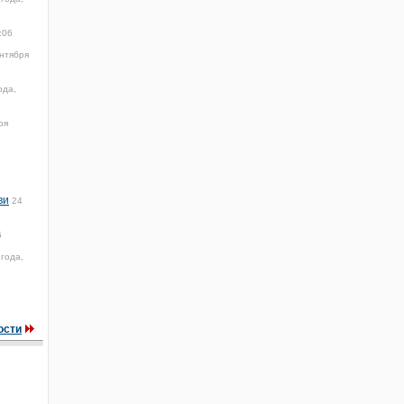
:06
нтября
ода,
ря
ви
24
5
 года,
ости