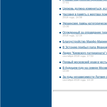
17:01
Церковь должна измениться, ес
Часовня в память о жертвах пож
2018 года, 14:58
Украинские лавры категорическ
13:30
Осужденный за оправдание тер
2018 года, 12:16
Благоустройство Марфо-Мариин
В Эстонию прибыл папа Франци
Лидер "Киевского патриархата"
сентября 2018 года, 17:53
Первый московский храм в честь
В будущем году на севере Моск
13:40
За годы независимости Латвия 
сентября 2018 года, 13:19