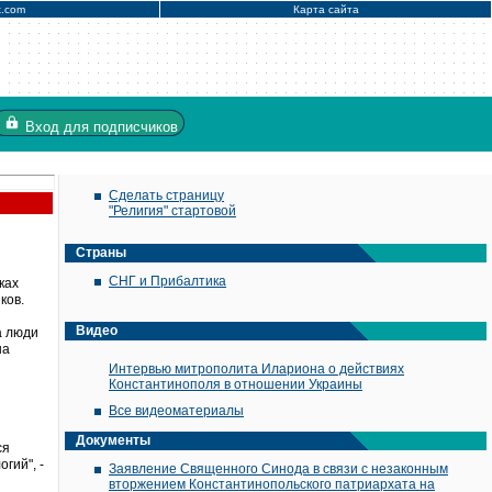
x.com
Карта сайта
Вход
для подписчиков
Сделать страницу
"Религия" стартовой
Страны
СНГ и Прибалтика
ках
ков.
Видео
а люди
на
Интервью митрополита Илариона о действиях
Константинополя в отношении Украины
Все видеоматериалы
Документы
ся
гий", -
Заявление Священного Синода в связи с незаконным
вторжением Константинопольского патриархата на