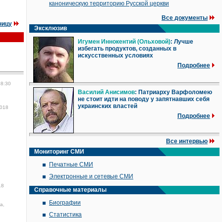
каноническую территорию Русской церкви
Все документы
ницу
Эксклюзив
Игумен Иннокентий (Ольховой)
: Лучше
избегать продуктов, созданных в
искусственных условиях
Подробнее
18:30
Василий Анисимов
: Патриарху Варфоломею
не стоит идти на поводу у запятнавших себя
украинских властей
2018
Подробнее
Все интервью
Мониторинг СМИ
Печатные СМИ
Электронные и сетевые СМИ
18
Справочные материалы
Биографии
а,
Статистика