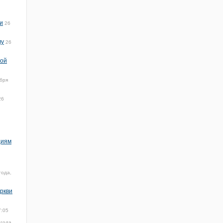
и
26
му
26
ной
бря
26
циям
года,
ркви
7:05
 года,