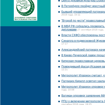
Центр духовной культуры сгорел
В Петербурге пройдет крестный
Бывший управляющий патриарши
2018 года, 10:11
"Второй по чести" православны
В МВД РФ собрались проверить
дипломами
27 сентября 2018 года,
Власти СКФО обеспокоены рост
Синагога в подмосковной Жуков
17:17
Александрийский патриарх нач
В Киево-Печерской лавре прошл
Кипрская православная церковь
Повредивший фасад Исаакия ва
12:21
Митрополит Иларион считает, чт
Патриарх Кирилл освятил закла
Митрополит Иларион опроверг 
года, 10:08
Ватикан опроверг заявление М
РПЦ о включении митрополита О
сентября 2018 года, 19:25