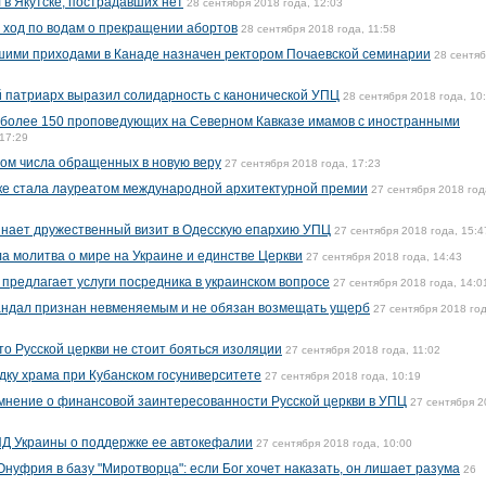
 в Якутске, пострадавших нет
28 сентября 2018 года, 12:03
 ход по водам о прекращении абортов
28 сентября 2018 года, 11:58
ми приходами в Канаде назначен ректором Почаевской семинарии
28 сентя
й патриарх выразил солидарность с канонической УПЦ
28 сентября 2018 года, 10
 более 150 проповедующих на Северном Кавказе имамов с иностранными
 17:29
ом числа обращенных в новую веру
27 сентября 2018 года, 17:23
ке стала лауреатом международной архитектурной премии
27 сентября 2018 год
инает дружественный визит в Одесскую епархию УПЦ
27 сентября 2018 года, 15:4
а молитва о мире на Украине и единстве Церкви
27 сентября 2018 года, 14:43
 предлагает услуги посредника в украинском вопросе
27 сентября 2018 года, 14:0
ндал признан невменяемым и не обязан возмещать ущерб
27 сентября 2018 год
о Русской церкви не стоит бояться изоляции
27 сентября 2018 года, 11:02
дку храма при Кубанском госуниверситете
27 сентября 2018 года, 10:19
мнение о финансовой заинтересованности Русской церкви в УПЦ
27 сентября 2
ИД Украины о поддержке ее автокефалии
27 сентября 2018 года, 10:00
нуфрия в базу "Миротворца": если Бог хочет наказать, он лишает разума
26