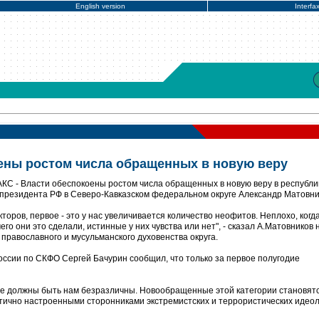
English version
Interfa
ены ростом числа обращенных в новую веру
КС - Власти обеспокоены ростом числа обращенных в новую веру в республи
 президента РФ в Северо-Кавказском федеральном округе Александр Матовни
кторов, первое - это у нас увеличивается количество неофитов. Неплохо, когд
его они это сделали, истинные у них чувства или нет", - сказал А.Матовников 
православного и мусульманского духовенства округа.
оссии по СКФО Сергей Бачурин сообщил, что только за первое полугодие
 не должны быть нам безразличны. Новообращенные этой категории становят
чно настроенными сторонниками экстремистских и террористических идеоло