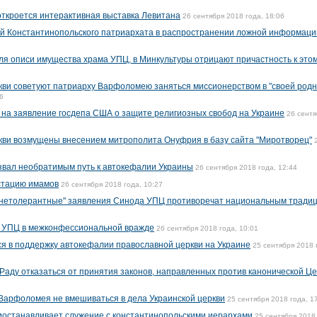
откроется интерактивная выставка Левитана
26 сентября 2018 года, 18:06
й Константинопольского патриархата в распространении ложной информаци
ля описи имущества храма УПЦ, в Минкультуры отрицают причастность к это
кви советуют патриарху Варфоломею заняться миссионерством в "своей род
6
 на заявление госдепа США о защите религиозных свобод на Украине
26 сентя
кви возмущены внесением митрополита Онуфрия в базу сайта "Миротворец"
звал необратимым путь к автокефалии Украины
26 сентября 2018 года, 12:44
стацию имамов
26 сентября 2018 года, 10:27
о "нетолерантные" заявления Синода УПЦ противоречат национальным тради
 УПЦ в межконфессиональной вражде
26 сентября 2018 года, 10:01
я в поддержку автокефалии православной церкви на Украине
25 сентября 2018 
аду отказаться от принятия законов, направленных против канонической Це
Варфоломея не вмешиваться в дела Украинской церкви
25 сентября 2018 года, 1
иостанавливает служение с константинопольскими иерархами
25 сентября 2018