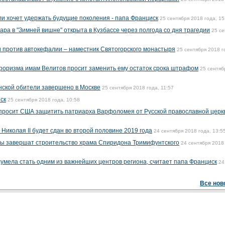
ли хочет удержать будущие поколения - папа Франциск
25 сентября 2018 года, 15
ара в "Зимней вишне" открыта в Кузбассе через полгода со дня трагедии
25 се
и против автокефалии – наместник Святогорского монастыря
25 сентября 2018 г
роризма имам Велитов просит заменить ему остаток срока штрафом
25 сентяб
ской обители завершено в Москве
25 сентября 2018 года, 11:57
ск
25 сентября 2018 года, 10:58
 просит США защитить патриарха Варфоломея от Русской православной церк
 Николая II будет сдан во второй половине 2019 года
24 сентября 2018 года, 13:5
вы завершат строительство храма Спиридона Тримифунтского
24 сентября 2018
сумела стать одним из важнейших центров региона, считает папа Франциск
24
Все нов