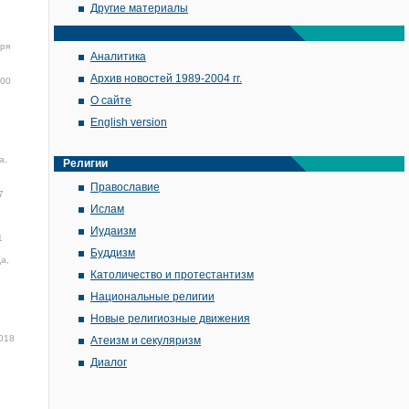
Другие материалы
бря
Аналитика
Архив новостей 1989-2004 гг.
:00
О сайте
English version
а,
Религии
Православие
7
Ислам
Иудаизм
1
Буддизм
а,
Католичество и протестантизм
Национальные религии
Новые религиозные движения
018
Атеизм и секуляризм
Диалог