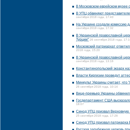
В Московском еврейском музее 
В УПЦ обвиняют представителе
сентября 2018 года, 17:43
На Украине создали комиссию д
сентября 2018 года, 17:32
В Украинской православной цер
Турции"
26 сентября 2018 года, 17:1
Московский патриархат ответил
2018 года, 15:20
В Украинской православной цер
сентября 2018 года, 13:16
Константинопольский экзарх на
Власти Киргизии проведут атте
Минкульт Украины считает, чт
26 сентября 2018 года, 10:14
Вице-премьер Украины обвинил
Госдепартамент США высказалс
18:07
Синод УПЦ призвал Верховную Р
25 сентября 2018 года, 17:26
Синод УПЦ призвал патриарха 
Русская зарубежная церковь пр