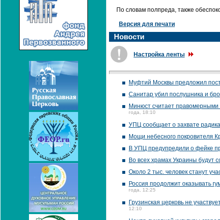
По словам полпреда, также обеспок
Версия для печати
Новости
Настройка ленты
Муфтий Москвы предложил постр
Санитар убил послушника и бро
Минюст считает правомерными 
года, 18:10
УПЦ сообщает о захвате радика
Мощи небесного покровителя Кр
В УПЦ предупредили о фейке п
Во всех храмах Украины будут 
Около 2 тыс. человек станут уча
Россия продолжит оказывать г
года, 12:25
Грузинская церковь не участвуе
12:10