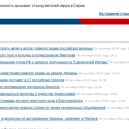
оенность вызывает отъезд жителей округа в Сирию.
На главную стра
оить мечеть возле главного храма российских военных
28 сентября 2018 года, 
сил тело в колодец в подмосковном Дмитрове
28 сентября 2018 года, 18:11
решения судов РФ о запрете деятельности "Свидетелей Иеговы"
28 сентября 
лами православного храма на западе Украины
28 сентября 2018 года, 15:42
ыма доставят в 17 российских городов
28 сентября 2018 года, 14:30
ро непоминание патриарха Кирилла
28 сентября 2018 года, 13:24
совершаться молитвы о единстве православия
28 сентября 2018 года, 13:21
стниками детского крестного хода в Екатеринбурге
28 сентября 2018 года, 12:30
уманитарную помощь Сирии по линии религиозных объединений
28 сентября 20
т в дискуссии об автокефалии Украины, заявляют в Тбилиси
28 сентября 2018 год