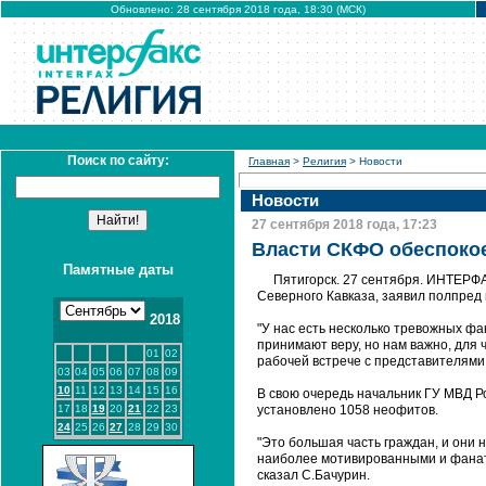
Обновлено: 28 сентября 2018 года, 18:30 (МСК)
Поиск по сайту:
Главная
>
Религия
> Новости
Новости
27 сентября 2018 года, 17:23
Власти СКФО обеспоко
Памятные даты
Пятигорск. 27 сентября. ИНТЕРФА
Северного Кавказа, заявил полпред
2018
"У нас есть несколько тревожных фа
принимают веру, но нам важно, для ч
01
02
рабочей встрече с представителями 
03
04
05
06
07
08
09
10
11
12
13
14
15
16
В свою очередь начальник ГУ МВД Р
17
18
19
20
21
22
23
установлено 1058 неофитов.
24
25
26
27
28
29
30
"Это большая часть граждан, и они
наиболее мотивированными и фанати
сказал С.Бачурин.