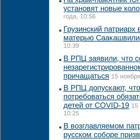
установят новые коло
года, 10:56
Грузинский патриарх 
матерью Саакашвили
10:39
В РПЦ заявили, что 
незарегистрированном
причащаться
15 ноября
В РПЦ допускают, что
потребоваться обяза
детей от COVID-19
15
10:25
В возглавляемом па
русском соборе приз