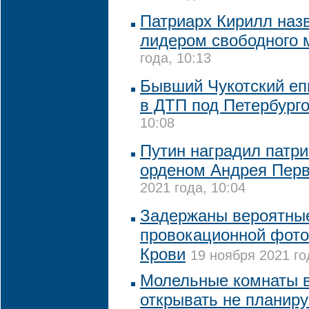
Патриарх Кирилл наз
лидером свободного 
года, 10:13
Бывший Чукотский еп
в ДТП под Петербург
10:08
Путин наградил патр
орденом Андрея Перв
2021 года, 10:04
Задержаны вероятные
провокационной фото
Крови
19 ноября 2021 го
Молельные комнаты 
открывать не планир