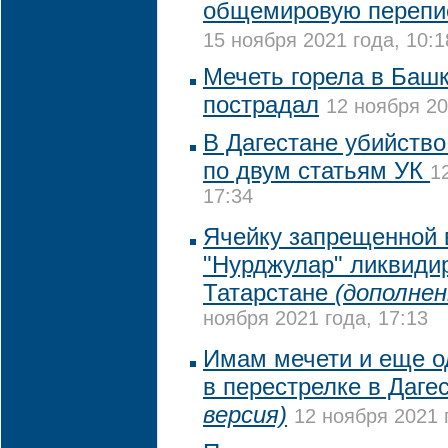
общемировую перепис
15 ноября 2021 года, 10:1
Мечеть горела в Башк
пострадал
12 ноября 20
В Дагестане убийств
по двум статьям УК
1
17:34
Ячейку запрещенной 
"Нурджулар" ликвиди
Татарстане
(дополнен
ноября 2021 года, 17:13
Имам мечети и еще о
в перестрелке в Даге
версия)
12 ноября 2021 