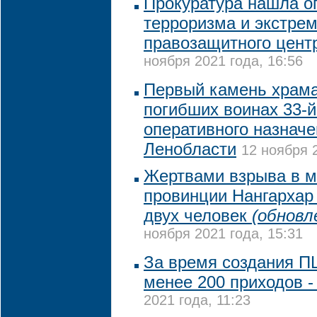
Прокуратура нашла о
терроризма и экстре
правозащитного цент
ноября 2021 года, 16:56
Первый камень храма
погибших воинах 33-й
оперативного назначе
Ленобласти
12 ноября 
Жертвами взрыва в м
провинции Нангархар
двух человек
(обновл
ноября 2021 года, 15:31
За время создания П
менее 200 приходов -
2021 года, 11:23