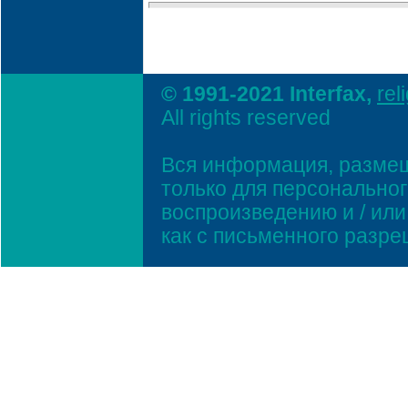
© 1991-2021 Interfax,
rel
All rights reserved
Вся информация, размещ
только для персонально
воспроизведению и / ил
как с письменного разр