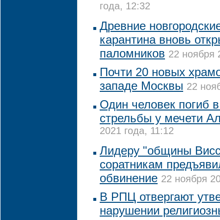
года, 12:32
Древние новгородски
карантина вновь отк
паломников
22 ноября 
Почти 20 новых храмо
западе Москвы
22 нояб
Один человек погиб в
стрельбы у мечети А
2021 года, 11:12
Лидеру "общины Висс
соратникам предъяви
обвинение
22 ноября 20
В РПЦ отвергают утв
нарушении религиозн