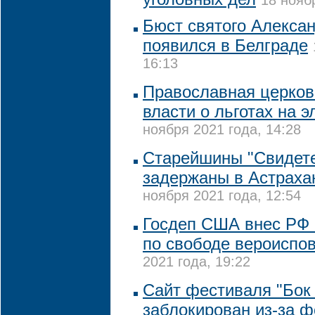
18 нояб
Бюст святого Алекса
появился в Белграде
16:13
Православная церков
власти о льготах на 
ноября 2021 года, 14:28
Старейшины "Свидет
задержаны в Астраха
ноября 2021 года, 12:54
Госдеп США внес РФ 
по свободе вероиспо
2021 года, 19:22
Сайт фестиваля "Бок 
заблокирован из-за 