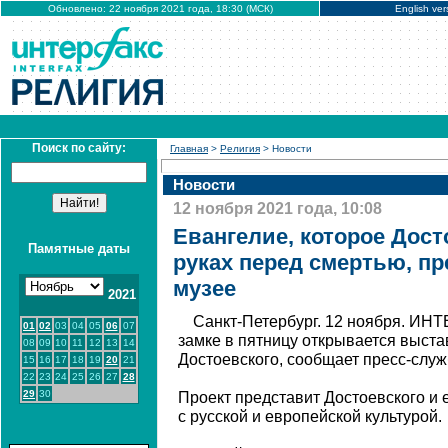
Обновлено: 22 ноября 2021 года, 18:30 (МСК)
English ver
Поиск по сайту:
Главная
>
Религия
> Новости
Новости
12 ноября 2021 года, 10:08
Евангелие, которое Дост
Памятные даты
руках перед смертью, пр
музее
2021
Санкт-Петербург. 12 ноября. ИН
01
02
03
04
05
06
07
замке в пятницу открывается выст
08
09
10
11
12
13
14
Достоевского, сообщает пресс-служ
15
16
17
18
19
20
21
22
23
24
25
26
27
28
29
30
Проект представит Достоевского и 
с русской и европейской культурой.