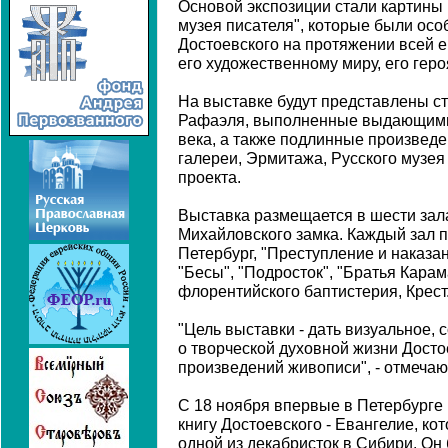
Основой экспозиции стали картины
музея писателя", которые были ос
Достоевского на протяжении всей е
его художественному миру, его геро
На выставке будут представлены с
Рафаэля, выполненные выдающими
века, а также подлинные произведе
галереи, Эрмитажа, Русского музея 
проекта.
Выставка размещается в шести зал
Михайловского замка. Каждый зал 
Петербург, "Преступление и наказан
"Бесы", "Подросток", "Братья Карам
флорентийского баптистерия, Крест
"Цель выставки - дать визуальное,
о творческой духовной жизни Досто
произведений живописи", - отмечаю
С 18 ноября впервые в Петербурге 
книгу Достоевского - Евангелие, к
одной из декабристок в Сибири. Он