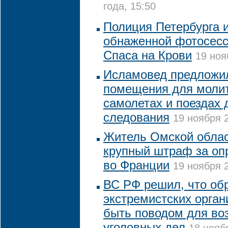
года, 15:50
Полиция Петербурга 
обнаженной фотосесс
Спаса на Крови
19 ноя
Исламовед предложи
помещения для моли
самолетах и поездах 
следования
19 ноября 2
Житель Омской облас
крупный штраф за оп
во Франции
19 ноября 2
ВС РФ решил, что об
экстремистских орган
быть поводом для во
уголовных дел