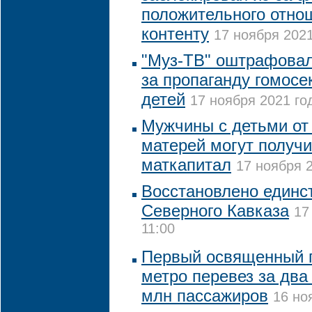
положительного отно
контенту
17 ноября 2021
"Муз-ТВ" оштрафовал
за пропаганду гомосе
детей
17 ноября 2021 год
Мужчины с детьми от
матерей могут получи
маткапитал
17 ноября 2
Восстановлено единс
Северного Кавказа
17
11:00
Первый освященный п
метро перевез за два
млн пассажиров
16 но