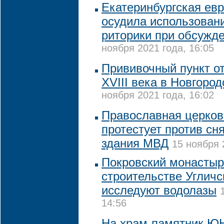
Екатеринбургская ев
осудила использован
риторики при обсужд
ноября 2021 года, 16:05
Прививочный пункт о
XVIII века в Новгоро
ноября 2021 года, 16:02
Православная церко
протестует против сн
здания МВД
15 ноября 
Покровский монастыр
строительстве Углич
исследуют водолазы
14:56
На храм-памятник Ю