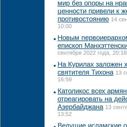
мир без опоры на нр
ценности привели к ж
противостоянию
14 се
10:00
Новым первоиерархо
епископ Манхэттенск
сентября 2022 года, 20:18
На Курилах заложен х
святителя Тихона
13 с
16:59
Католикос всех армян
отреагировать на дей
Азербайджана
13 сент
13:52
Ведущие исламские о