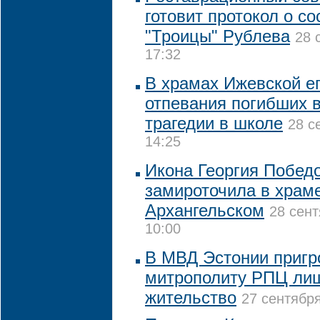
готовит протокол о с
"Троицы" Рублева
28 
17:32
В храмах Ижевской е
отпевания погибших в
трагедии в школе
28 с
14:25
Икона Георгия Побед
замироточила в храм
Архангельском
28 сент
10:00
В МВД Эстонии пригр
митрополиту РПЦ ли
жительство
27 сентября