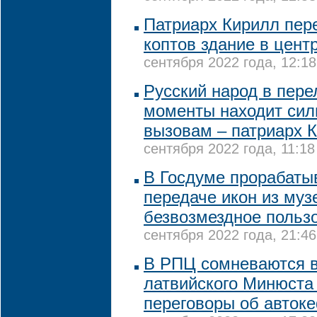
Патриарх Кирилл пер
коптов здание в цент
сентября 2022 года, 12:18
Русский народ в пер
моменты находит сил
вызовам – патриарх 
сентября 2022 года, 11:18
В Госдуме прорабаты
передаче икон из муз
безвозмездное польз
сентября 2022 года, 21:46
В РПЦ сомневаются в
латвийского Минюста
переговоры об авток