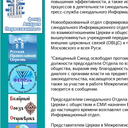
повышения эффективности, а также 
процессов в деятельности синодальн
пресс-служба синодального Информац
Новообразованный отдел сформирова
синодального Информационного отдел
по взаимоотношениям Церкви и общес
вышеупомянутых учреждений передан
внешних церковных связей (ОВЦС) и 
Московского и всея Руси.
"Священный Синод освободил протоие
должности председателя Отдела по в
общества, выразив ему благодарность
диалоге с органами власти на предмет
законодательства, касающегося религ
также за участие в работе Межрелигиоз
говорится в сообщении.
Председателем синодального Отдела
Церкви с обществом и СМИ назначен 
до настоящего времени возглавлял с
Информационный отдел.
Представителем Церкви в Межрелигио