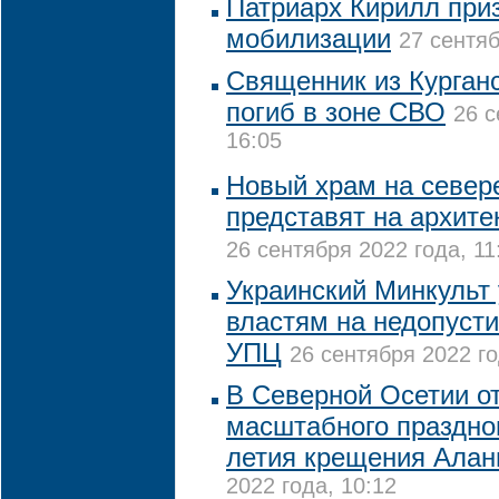
Патриарх Кирилл при
мобилизации
27 сентяб
Священник из Курган
погиб в зоне СВО
26 с
16:05
Новый храм на север
представят на архит
26 сентября 2022 года, 11
Украинский Минкульт
властям на недопусти
УПЦ
26 сентября 2022 го
В Северной Осетии от
масштабного праздно
летия крещения Алан
2022 года, 10:12