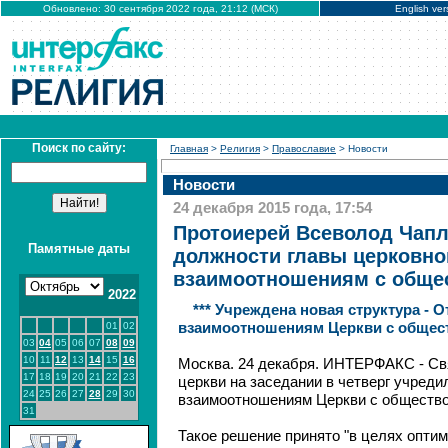
Обновлено: 30 сентября 2022 года, 21:12 (МСК)
English ver
Поиск по сайту:
Главная
>
Религия
>
Православие
> Новости
Новости
24 декабря 2015 года, 17:54
Протоиерей Всеволод Чапл
Памятные даты
должности главы церковно
взаимоотношениям с обще
2022
*** Учреждена новая структура - О
01
02
взаимоотношениям Церкви с общес
03
04
05
06
07
08
09
10
11
12
13
14
15
16
Москва. 24 декабря. ИНТЕРФАКС - С
17
18
19
20
21
22
23
церкви на заседании в четверг учреди
24
25
26
27
28
29
30
взаимоотношениям Церкви с обществ
31
Такое решение принято "в целях опти