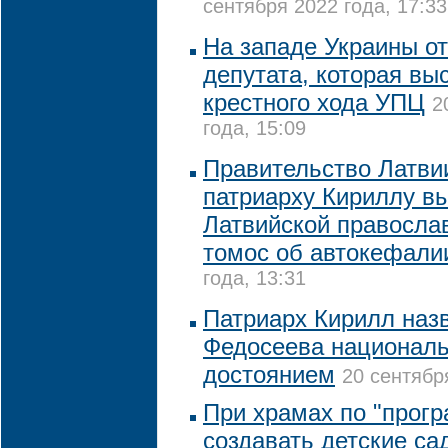
сентября 2022 года, 17:33
На западе Украины о
депутата, которая вы
крестного хода УПЦ
2
года, 15:09
Правительство Латви
патриарху Кириллу в
Латвийской правосла
томос об автокефали
года, 13:31
Патриарх Кирилл наз
Федосеева национал
достоянием
20 сентябр
При храмах по "прогр
создавать детские са