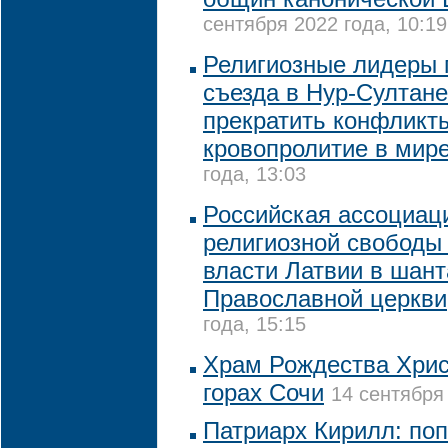
сентября 2022 года, 10:19
Религиозные лидеры 
съезда в Нур-Султане
прекратить конфликт
кровопролитие в мир
года, 13:03
Российская ассоциац
религиозной свободы
власти Латвии в шан
Православной церкви
года, 15:15
Храм Рождества Хрис
горах Сочи
14 сентября 
Патриарх Кирилл: поп