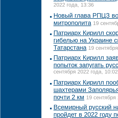
2022 года, 13:36
Новый глава РПЦЗ во
митрополита
19 сентяб
Патриарх Кирилл скор
гибелью на Украине 
Татарстана
19 сентября
Патриарх Кирилл зая
попыток запугать рус
сентября 2022 года, 10:02
Патриарх Кирилл поо
шахтерами Заполярья
почти 2 км
19 сентября 
Всемирный русский н
пройдет в 2022 году 