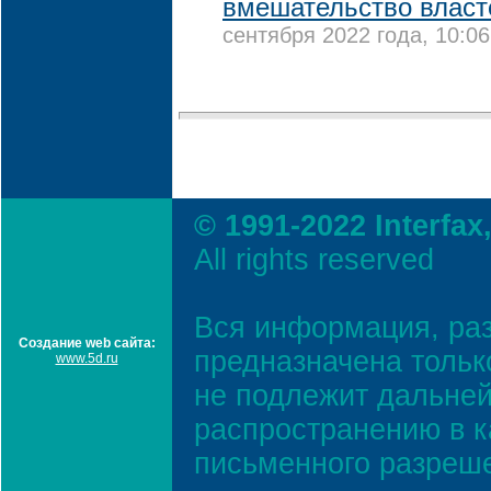
вмешательство власт
сентября 2022 года, 10:06
© 1991-2022 Interfax
All rights reserved
Вся информация, ра
Создание web сайта:
предназначена тольк
www.5d.ru
не подлежит дальней
распространению в к
письменного разреш