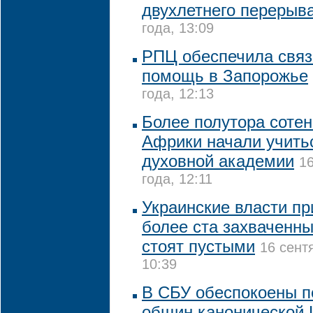
двухлетнего перерыв
года, 13:09
РПЦ обеспечила связ
помощь в Запорожье
года, 12:13
Более полутора сотен
Африки начали учить
духовной академии
1
года, 12:11
Украинские власти пр
более ста захваченн
стоят пустыми
16 сент
10:39
В СБУ обеспокоены 
общин канонической 