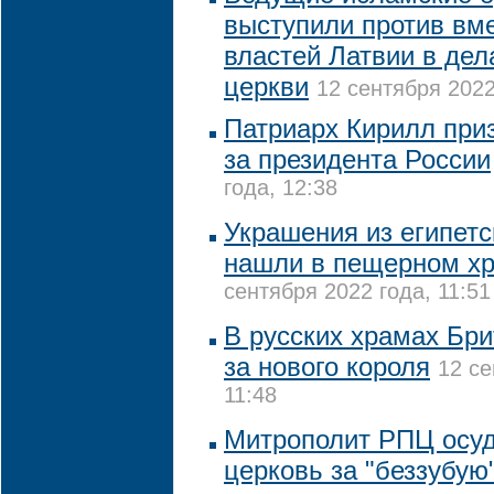
выступили против вм
властей Латвии в де
церкви
12 сентября 2022
Патриарх Кирилл при
за президента России
года, 12:38
Украшения из египетс
нашли в пещерном х
сентября 2022 года, 11:51
В русских храмах Бр
за нового короля
12 се
11:48
Митрополит РПЦ осу
церковь за "беззубую