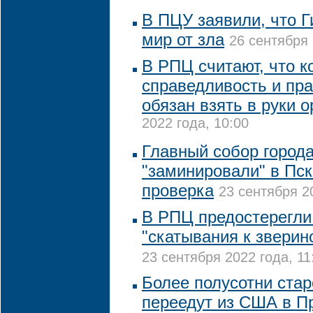
В ПЦУ заявили, что Г
мир от зла
26 сентября 
В РПЦ считают, что к
справедливость и пра
обязан взять в руки 
2022 года, 10:00
Главный собор город
"заминировали" в Пск
проверка
23 сентября 2
В РПЦ предостерегли
"скатывания к зверин
23 сентября 2022 года, 11
Более полусотни ста
переедут из США в П