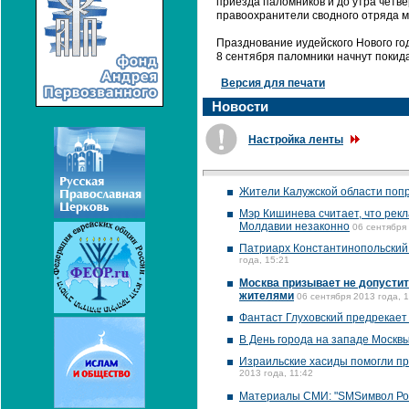
приезда паломников и до утра четв
правоохранители сводного отряда м
Празднование иудейского Нового года
8 сентября паломники начнут покида
Версия для печати
Новости
Настройка ленты
Жители Калужской области попр
Мэр Кишинева считает, что рек
Молдавии незаконно
06 сентября 
Патриарх Константинопольский 
года, 15:21
Москва призывает не допусти
жителями
06 сентября 2013 года, 
Фантаст Глуховский предрекает
В День города на западе Москв
Израильские хасиды помогли п
2013 года, 11:42
Материалы СМИ: "SMSимвол Ро