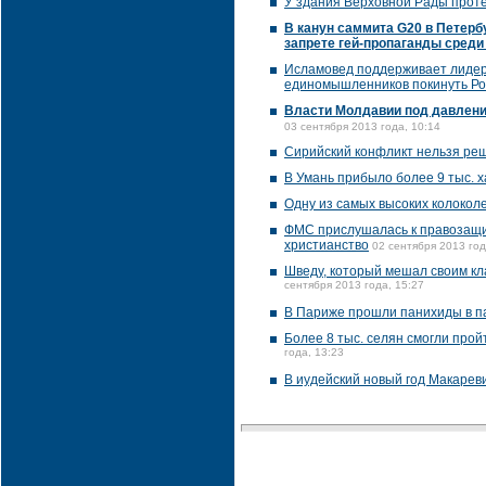
У здания Верховной Рады проте
В канун саммита G20 в Петербу
запрете гей-пропаганды среди
Исламовед поддерживает лидер
единомышленников покинуть Р
Власти Молдавии под давлени
03 сентября 2013 года, 10:14
Сирийский конфликт нельзя реш
В Умань прибыло более 9 тыс. х
Одну из самых высоких колокол
ФМС прислушалась к правозащи
христианство
02 сентября 2013 год
Шведу, который мешал своим кл
сентября 2013 года, 15:27
В Париже прошли панихиды в п
Более 8 тыс. селян смогли прой
года, 13:23
В иудейский новый год Макарев