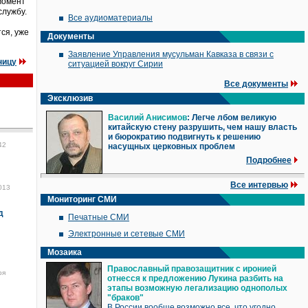
момент
службу.
Все аудиоматериалы
тся, уже
Документы
Заявление Управления мусульман Кавказа в связи с
ницу
ситуацией вокруг Сирии
Все документы
Эксклюзив
Василий Анисимов
: Легче лбом великую
китайскую стену разрушить, чем нашу власть
и бюрократию подвигнуть к решению
42
насущных церковных проблем
Подробнее
Все интервью
013
Мониторинг СМИ
д
Печатные СМИ
Электронные и сетевые СМИ
Мозаика
Православный правозащитник с иронией
ря
отнесся к предложению Лукина разбить на
этапы возможную легализацию однополых
"браков"
В России вообще возможно все, что угодно,