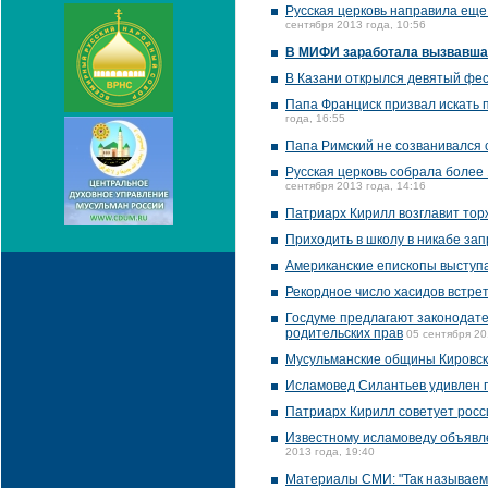
Русская церковь направила еще
сентября 2013 года, 10:56
В МИФИ заработала вызвавша
В Казани открылся девятый фес
Папа Франциск призвал искать 
года, 16:55
Папа Римский не созванивался 
Русская церковь собрала более
сентября 2013 года, 14:16
Патриарх Кирилл возглавит тор
Приходить в школу в никабе за
Американские епископы выступ
Рекордное число хасидов встрет
Госдуме предлагают законодат
родительских прав
05 сентября 20
Мусульманские общины Кировск
Исламовед Силантьев удивлен 
Патриарх Кирилл советует росс
Известному исламоведу объявл
2013 года, 19:40
Материалы СМИ: "Так называема