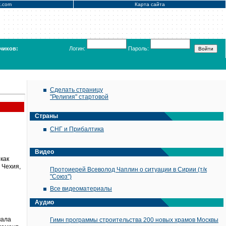
x.com
Карта сайта
чиков:
Логин:
Пароль:
Сделать страницу
"Религия" стартовой
Страны
СНГ и Прибалтика
Видео
как
 Чехия,
Протоиерей Всеволод Чаплин о ситуации в Сирии (т/к
"Союз")
Все видеоматериалы
Аудио
чала
Гимн программы строительства 200 новых храмов Москвы