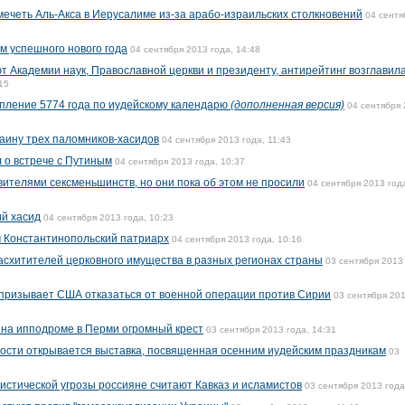
ечеть Аль-Акса в Иерусалиме из-за арабо-израильских столкновений
04 сентя
м успешного нового года
04 сентября 2013 года, 14:48
т Академии наук, Православной церкви и президенту, антирейтинг возглавил
15
упление 5774 года по иудейскому календарю
(дополненная версия)
04 сентября
раину трех паломников-хасидов
04 сентября 2013 года, 11:43
 о встрече с Путиным
04 сентября 2013 года, 10:37
авителями сексменьшинств, но они пока об этом не просили
04 сентября 2013 год
ий хасид
04 сентября 2013 года, 10:23
м Константинопольский патриарх
04 сентября 2013 года, 10:16
асхитителей церковного имущества в разных регионах страны
03 сентября 2013
 призывает США отказаться от военной операции против Сирии
03 сентября 20
 на ипподроме в Перми огромный крест
03 сентября 2013 года, 14:31
ости открывается выставка, посвященная осенним иудейским праздникам
03
стической угрозы россияне считают Кавказ и исламистов
03 сентября 2013 года