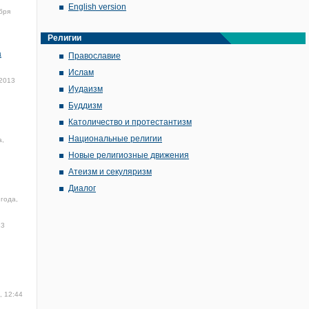
English version
бря
Религии
а
Православие
Ислам
 2013
Иудаизм
Буддизм
Католичество и протестантизм
Национальные религии
а,
Новые религиозные движения
Атеизм и секуляризм
Диалог
 года,
13
, 12:44