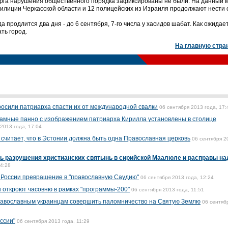
ерга нарушения общественного порядка зафиксированы не были. На данный 
илиции Черкасской области и 12 полицейских из Израиля продолжают нести 
 продлится два дня - до 6 сентября, 7-го числа у хасидов шабат. Как ожидае
ть город.
На главную стра
осили патриарха спасти их от международной свалки
06 сентября 2013 года, 17:
ламные панно с изображением патриарха Кирилла установлены в столице
2013 года, 17:04
считает, что в Эстонии должна быть одна Православная церковь
06 сентября 2
ть разрушения христианских святынь в сирийской Маалюле и расправы на
14:28
 России превращение в "православную Саудию"
06 сентября 2013 года, 12:24
ы откроют часовню в рамках "программы-200"
06 сентября 2013 года, 11:51
равославным украинцам совершить паломничество на Святую Землю
06 сентяб
ссии"
06 сентября 2013 года, 11:29