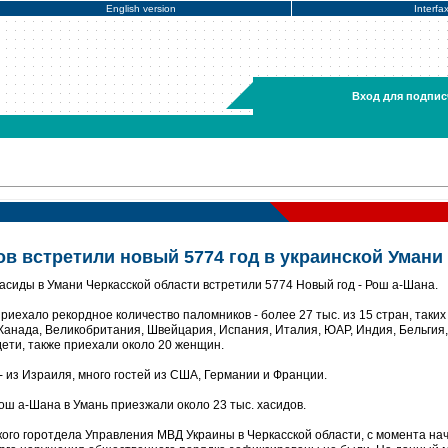
English version
Interfa
Вход для подпис
ов встретили новый 5774 год в украинской Умани
асиды в Умани Черкасской области встретили 5774 Новый год - Рош а-Шана.
иехало рекордное количество паломников - более 27 тыс. из 15 стран, таких 
Канада, Великобритания, Швейцария, Испания, Италия, ЮАР, Индия, Бельгия,
- дети, также приехали около 20 женщин.
 из Израиля, много гостей из США, Германии и Франции.
ош а-Шана в Умань приезжали около 23 тыс. хасидов.
кого горотдела Управления МВД Украины в Черкасской области, с момента на