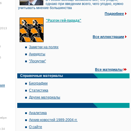
6
однако при введении всего, чего угодно, нужно
учитывать мнение большинства
Подробнее
"Разгон гей-парада"
 2013
Все иллюстрации
5
Заметки на полях
Анекдоты
5
"Лоскутки"
Все материалы
Справочные материалы
Биографии
ния
Статистика
Другие материалы
Аналитика
тября
Архив новостей 1989-2004 гг.
О сайте
6:34