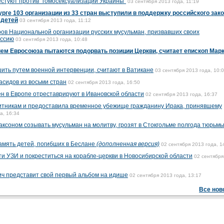
стуют против "гомосексуализации Украины"
03 сентября 2013 года, 11:19
рге 103 организации из 33 стран выступили в поддержку российского зако
 детей
03 сентября 2013 года, 11:12
ов Национальной организации русских мусульман, призвавших своих
оссию
03 сентября 2013 года, 10:48
ем Евросоюза пытаются подорвать позиции Церкви, считает епископ Мар
ить путем военной интервенции, считают в Ватикане
03 сентября 2013 года, 10:
асидов из восьми стран
02 сентября 2013 года, 16:50
ен в Европе отреставрируют в Ивановской области
02 сентября 2013 года, 16:37
тникам и предоставила временное убежище гражданину Ирака, принявшему
а, 16:34
аксоном созывать мусульман на молитву, грозят в Стокгольме полгода тюрьм
амять детей, погибших в Беслане
(дополненная версия)
02 сентября 2013 года, 1
ти УЗИ и покреститься на корабле-церкви в Новосибирской области
02 сентября
ич представит свой первый альбом на идише
02 сентября 2013 года, 13:17
Все нов