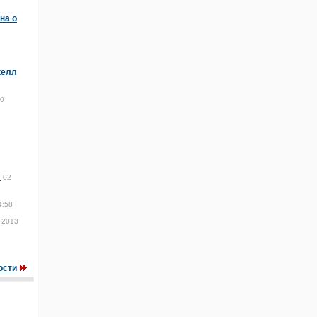
на о
келл
00
ы
02
4:58
 2013
ости