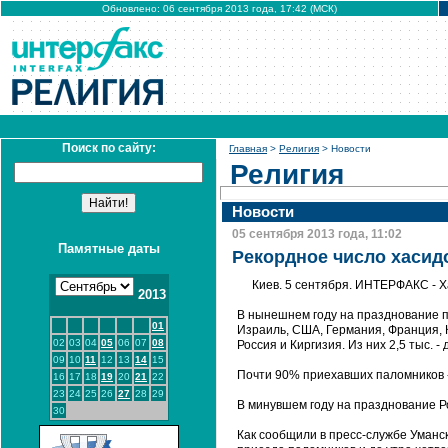
Обновлено: 06 сентября 2013 года, 17:42 (МСК)
Поиск по сайту:
Главная
>
Религия
> Новости
Религия
Новости
05 сентября 2013 года, 11:02
Памятные даты
Рекордное число хасид
Киев. 5 сентября. ИНТЕРФАКС - Х
2013
В нынешнем году на празднование пр
01
Израиль, США, Германия, Франция, 
02
03
04
05
06
07
08
Россия и Киргизия. Из них 2,5 тыс. 
09
10
11
12
13
14
15
Почти 90% приехавших паломников -
16
17
18
19
20
21
22
23
24
25
26
27
28
29
В минувшем году на празднование Р
30
Как сообщили в пресс-службе Уманс