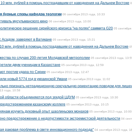
 10 млн. рублей в помощь пострадавшим от наводнения на Дальнем Востоке
0
я бурные споры кафедра теологии
06 сентября 2013 года, 10:33
тиваль мусульманского кино
06 сентября 2013 года, 10:00
политическое решение сирийского кризиса "на полях" саммита G20
05 сентября
с Асадом, заверяют в Ватикане
05 сентября 2013 года, 15:21
 10 млн. рублей в помощь пострадавшим от наводнения на Дальнем Востоке
0
жества по случаю 200-летия Молдавской митрополии
05 сентября 2013 года, 13:5
претили двум ученицам в Казахстане
05 сентября 2013 года, 12:59
ают против удара по Сирии
05 сентября 2013 года, 12:47
или новый 5774 год в украинской Умани
05 сентября 2013 года, 11:02
ельно признать нетрадиционную сексуальную ориентацию поводом для лише
13 года, 10:58
ой области объединяются под эгидой ЦДУМ
05 сентября 2013 года, 10:30
предостережением казанскому коллеге
05 сентября 2013 года, 10:15
иянам изучить духовный опыт шаолиньских монахов
05 сентября 2013 года, 10:00
ено предостережение о недопустимости экстремистской деятельности
04 сен
я раковая проблема в свете инновационного подхода"
04 сентября 2013 года, 1