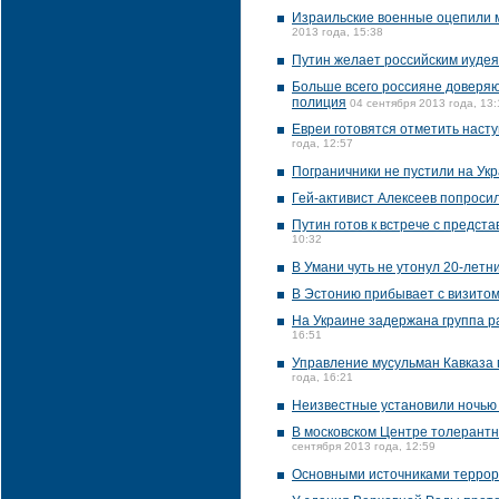
Израильские военные оцепили м
2013 года, 15:38
Путин желает российским иудея
Больше всего россияне доверяю
полиция
04 сентября 2013 года, 13:
Евреи готовятся отметить наст
года, 12:57
Пограничники не пустили на Ук
Гей-активист Алексеев попросил
Путин готов к встрече с предст
10:32
В Умани чуть не утонул 20-летн
В Эстонию прибывает с визито
На Украине задержана группа р
16:51
Управление мусульман Кавказа
года, 16:21
Неизвестные установили ночью
В московском Центре толерантн
сентября 2013 года, 12:59
Основными источниками террори