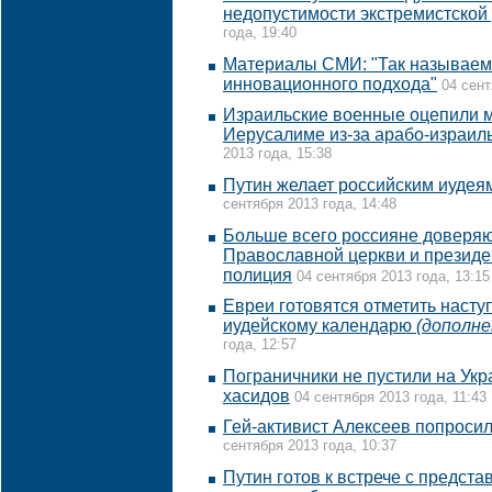
недопустимости экстремистской
года, 19:40
Материалы СМИ: "Так называема
инновационного подхода"
04 сент
Израильские военные оцепили м
Иерусалиме из-за арабо-израил
2013 года, 15:38
Путин желает российским иудея
сентября 2013 года, 14:48
Больше всего россияне доверяю
Православной церкви и президен
полиция
04 сентября 2013 года, 13:15
Евреи готовятся отметить насту
иудейскому календарю
(дополне
года, 12:57
Пограничники не пустили на Укр
хасидов
04 сентября 2013 года, 11:43
Гей-активист Алексеев попросил
сентября 2013 года, 10:37
Путин готов к встрече с предст