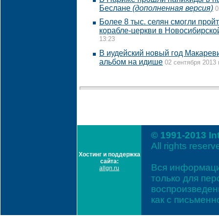
Беслане
(дополненная версия)
0
Более 8 тыс. селян смогли прой
корабле-церкви в Новосибирско
13:23
В иудейский новый год Макарев
альбом на идише
02 сентября 2013 
© 1991-2013 In
All rights reserv
Хостинг и поддержка
сайта:
Вся информаци
allgn.ru
только для пе
воспроизведени
как с письмен