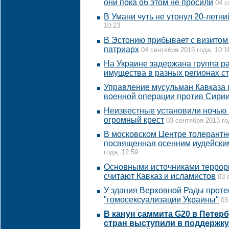
они пока об этом не просили
04 с
В Умани чуть не утонул 20-летни
10:23
В Эстонию прибывает с визитом
патриарх
04 сентября 2013 года, 10:1
На Украине задержана группа р
имущества в разных регионах с
Управление мусульман Кавказа 
военной операции против Сири
Неизвестные установили ночью
огромный крест
03 сентября 2013 го
В московском Центре толерантн
посвященная осенним иудейски
года, 12:59
Основными источниками террори
считают Кавказ и исламистов
03 
У здания Верховной Рады проте
"гомосексуализации Украины"
03
В канун саммита G20 в Петерб
стран выступили в поддержку