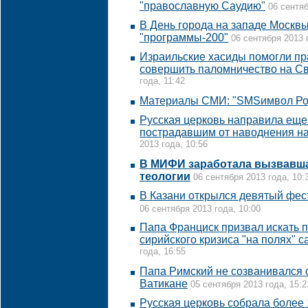
"православную Саудию"
06 сентяб
В День города на западе Москвы
"программы-200"
06 сентября 2013 
Израильские хасиды помогли п
совершить паломничество на С
года, 11:42
Материалы СМИ: "SMSимвол Ро
Русская церковь направила еще
пострадавшим от наводнения н
2013 года, 10:56
В МИФИ заработала вызвавш
теологии
06 сентября 2013 года, 10:
В Казани открылся девятый фес
06 сентября 2013 года, 10:00
Папа Франциск призвал искать 
сирийского кризиса "на полях" 
года, 16:55
Папа Римский не созванивался 
Ватикане
05 сентября 2013 года, 15:2
Русская церковь собрала более 