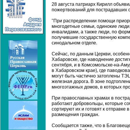
28 августа патриарх Кирилл объяв
пожертвований для пострадавших о
"При распределении помощи приор
многодетные семьи, одинокие люди,
инвалидами, а также люди, по фор
получившие государственную компен
синодальном отделе.
Сейчас, по данным Церкви, особен
Хабаровске, где наводнение достигн
сентября, и в Комсомольске-на-Аму
в Хабаровском крае), где паводков
могут быть частично затоплены ТЭЦ
железная дорога. В зоне подтоплени
многоэтажных домов, в которых про
При православных храмах в постра
работают добровольцы, которые с
сортируют их и готовят к отправке 
размещения граждан.
Сообщается также, что в Благовещ