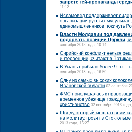
запрете гей-пропаганды сред
11:12
Исламовед поддерживает лиде
организации русских мусульман
единомышленников покинуть Р
Власти Молдавии под давлен
подорвать позиции Церкви, с
сентября 2013 года, 10:14
Сирийский конфликт нельзя реш
интервенции, считают в Ватикан
В Умань прибыло более 9 тыс. х
сентября 2013 года, 16:50
Одну из самых высоких колокол
Ивановской области
02 сентября 20
ФМС прислушалась к правозащи
временное убежище гражданину
христианство
02 сентября 2013 года,
Шведу, который мешал своим кл
на молитву, грозят в Стокгольм
2013 года, 15:27
В Париже прошли панихиды в па