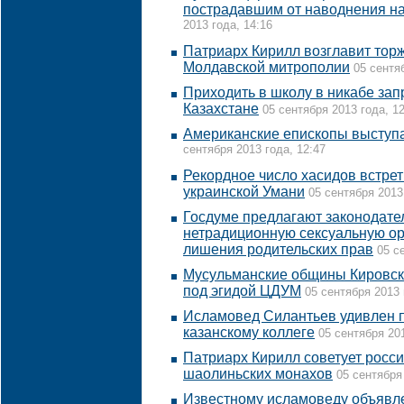
пострадавшим от наводнения н
2013 года, 14:16
Патриарх Кирилл возглавит торж
Молдавской митрополии
05 сентя
Приходить в школу в никабе зап
Казахстане
05 сентября 2013 года, 1
Американские епископы выступа
сентября 2013 года, 12:47
Рекордное число хасидов встрет
украинской Умани
05 сентября 2013
Госдуме предлагают законодате
нетрадиционную сексуальную о
лишения родительских прав
05 с
Мусульманские общины Кировск
под эгидой ЦДУМ
05 сентября 2013 
Исламовед Силантьев удивлен 
казанскому коллеге
05 сентября 201
Патриарх Кирилл советует росс
шаолиньских монахов
05 сентября
Известному исламоведу объявл