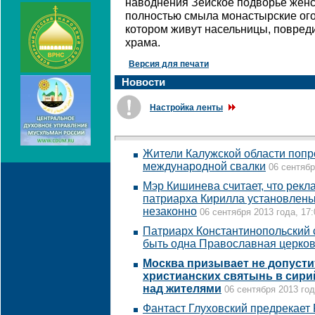
наводнения Зейское подворье женс
полностью смыла монастырские ого
котором живут насельницы, повред
храма.
Версия для печати
Новости
Настройка ленты
Жители Калужской области попро
международной свалки
06 сентябр
Мэр Кишинева считает, что рек
патриарха Кирилла установлены
незаконно
06 сентября 2013 года, 17:
Патриарх Константинопольский с
быть одна Православная церко
Москва призывает не допуст
христианских святынь в сир
над жителями
06 сентября 2013 год
Фантаст Глуховский предрекает