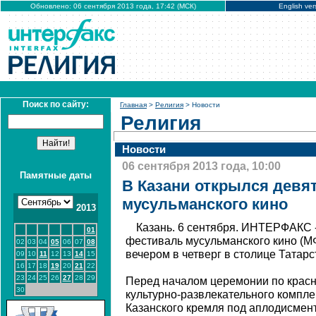
Обновлено: 06 сентября 2013 года, 17:42 (МСК)
English ver
Поиск по сайту:
Главная
>
Религия
> Новости
Религия
Новости
06 сентября 2013 года, 10:00
Памятные даты
В Казани открылся дев
мусульманского кино
2013
Казань. 6 сентября. ИНТЕРФАКС 
01
фестиваль мусульманского кино (М
02
03
04
05
06
07
08
вечером в четверг в столице Татарс
09
10
11
12
13
14
15
16
17
18
19
20
21
22
23
24
25
26
27
28
29
Перед началом церемонии по красн
30
культурно-развлекательного компле
Казанского кремля под аплодисмен