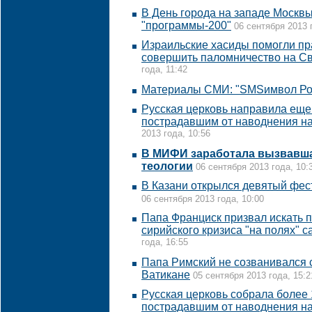
В День города на западе Москвы
"программы-200"
06 сентября 2013 
Израильские хасиды помогли п
совершить паломничество на С
года, 11:42
Материалы СМИ: "SMSимвол Ро
Русская церковь направила еще
пострадавшим от наводнения н
2013 года, 10:56
В МИФИ заработала вызвавш
теологии
06 сентября 2013 года, 10:
В Казани открылся девятый фес
06 сентября 2013 года, 10:00
Папа Франциск призвал искать 
сирийского кризиса "на полях" 
года, 16:55
Папа Римский не созванивался 
Ватикане
05 сентября 2013 года, 15:2
Русская церковь собрала более 
пострадавшим от наводнения н