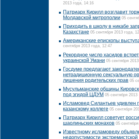
2013 года, 14:16
Патриарх Кирилл возглавит торж
Молдавской митрополии
05 сентя
Приходить в школу в никабе зап
Казахстане
05 сентября 2013 года, 1
Американские епископы выступа
сентября 2013 года, 12:47
Рекордное число хасидов встрет
украинской Умани
05 сентября 2013
Госдуме предлагают законодате
нетрадиционную сексуальную о
лишения родительских прав
05 с
Мусульманские общины Кировск
под эгидой ЦДУМ
05 сентября 2013 
Исламовед Силантьев удивлен 
казанскому коллеге
05 сентября 201
Патриарх Кирилл советует росс
шаолиньских монахов
05 сентября
Известному исламоведу объявл
недопустимости экстремистской