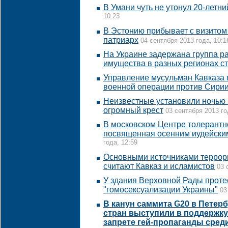
В Умани чуть не утонул 20-летни
10:23
В Эстонию прибывает с визитом
патриарх
04 сентября 2013 года, 10:1
На Украине задержана группа р
имущества в разных регионах с
Управление мусульман Кавказа 
военной операции против Сири
Неизвестные установили ночью
огромный крест
03 сентября 2013 го
В московском Центре толерантн
посвященная осенним иудейски
года, 12:59
Основными источниками террори
считают Кавказ и исламистов
03 
У здания Верховной Рады проте
"гомосексуализации Украины"
03
В канун саммита G20 в Петерб
стран выступили в поддержку
запрете гей-пропаганды сред