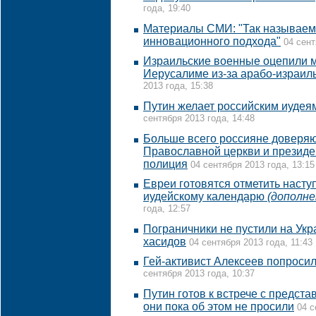
года, 19:40
Материалы СМИ: "Так называема
инновационного подхода"
04 сент
Израильские военные оцепили м
Иерусалиме из-за арабо-израил
2013 года, 15:38
Путин желает российским иудея
сентября 2013 года, 14:48
Больше всего россияне доверяю
Православной церкви и президен
полиция
04 сентября 2013 года, 13:15
Евреи готовятся отметить насту
иудейскому календарю
(дополне
года, 12:57
Пограничники не пустили на Укр
хасидов
04 сентября 2013 года, 11:43
Гей-активист Алексеев попросил
сентября 2013 года, 10:37
Путин готов к встрече с предст
они пока об этом не просили
04 с