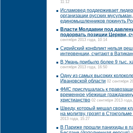
11:12
Исламовед поддерживает лиде
организации русских мусульман
единомышленников покинуть Р
Власти Молдавии под давлен
подорвать позиции Церкви, с
сентября 2013 года, 10:14
Сирийский конфликт нельзя реш
интервенции, считают в Ватикан
В Умань прибыло более 9 тыс. х
сентября 2013 года, 16:50
Одну из самых высоких колокол
Ивановской области
02 сентября 20
ФМС прислушалась к правозащи
временное убежище гражданину
христианство
02 сентября 2013 года,
Шведу, который мешал своим кл
на молитву, грозят в Стокгольм
2013 года, 15:27
В Париже прошли панихиды в па
Беслане
(дополненная версия)
0