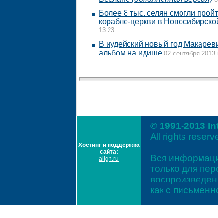
Более 8 тыс. селян смогли прой
корабле-церкви в Новосибирско
13:23
В иудейский новый год Макарев
альбом на идише
02 сентября 2013 
© 1991-2013 In
All rights reserv
Хостинг и поддержка
сайта:
Вся информаци
allgn.ru
только для пе
воспроизведени
как с письмен