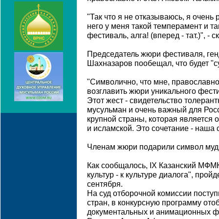
"Так что я не отказываюсь, я очень 
него у меня такой темперамент и та
фестиваль, алга! (вперед - тат.)", - 
Председатель жюри фестиваля, ге
Шахназаров пообещал, что будет "с
"Символично, что мне, православн
возглавить жюри уникального фест
Этот жест - свидетельство толерант
мусульман и очень важный для Росс
крупной страны, которая является 
и исламской. Это сочетание - наша с
Членам жюри подарили символ мудр
Как сообщалось, IX Казанский МФМК
культур - к культуре диалога", прой
сентября.
На суд отборочной комиссии поступ
стран, в конкурсную программу ото
документальных и анимационных фи