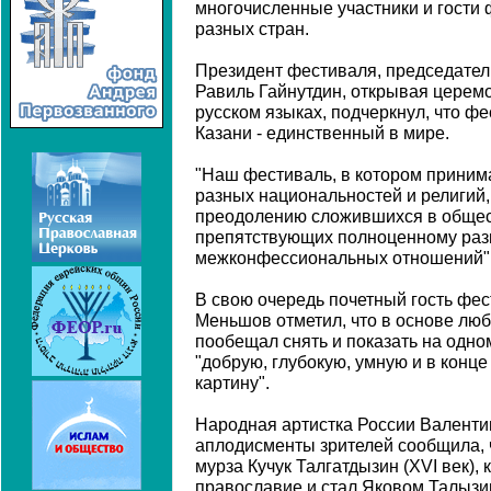
многочисленные участники и гости
разных стран.
Президент фестиваля, председател
Равиль Гайнутдин, открывая церемо
русском языках, подчеркнул, что ф
Казани - единственный в мире.
"Наш фестиваль, в котором приним
разных национальностей и религий,
преодолению сложившихся в общес
препятствующих полноценному ра
межконфессиональных отношений", 
В свою очередь почетный гость фе
Меньшов отметил, что в основе любо
пообещал снять и показать на одно
"добрую, глубокую, умную и в конц
картину".
Народная артистка России Валенти
аплодисменты зрителей сообщила, 
мурза Кучук Талгатдызин (XVI век),
православие и стал Яковом Талыз