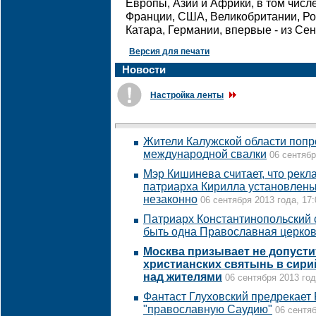
Европы, Азии и Африки, в том числе
Франции, США, Великобритании, Ро
Катара, Германии, впервые - из Сен
Версия для печати
Новости
Настройка ленты
Жители Калужской области попро
международной свалки
06 сентябр
Мэр Кишинева считает, что рек
патриарха Кирилла установлены
незаконно
06 сентября 2013 года, 17:
Патриарх Константинопольский с
быть одна Православная церко
Москва призывает не допуст
христианских святынь в сир
над жителями
06 сентября 2013 год
Фантаст Глуховский предрекает
"православную Саудию"
06 сентяб