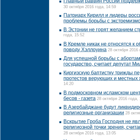
Главный раввин России поддерж
30 октября 2016 года, 14:59
Патриарх Кирилл и лидеры росс
проблемы борьбы с экстремизм
В Эстонии не горят желанием ст
года, 15:52
В Кремле никак не относятся к 
поводу Хэллоуина
28 октября 2016 
Для успешной борьбы с абортам
государство, считает депутат М
Киргизскую баптистку трижды пе
протестов верующих и местных 
14:20
В подмосковном исламском цент
бесов - газета
28 октября 2016 года, 
В Азербайджане будут ликвидир
религиозные организации
28 октя
Вскрытие Гроба Господня не яв
религиозной точки зрения, счит
28 октября 2016 года, 13:05