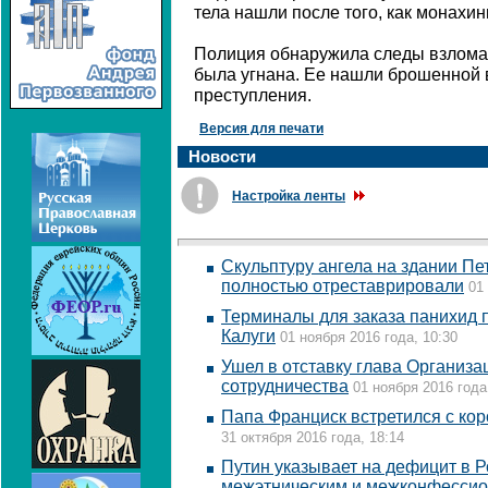
тела нашли после того, как монахин
Полиция обнаружила следы взлома.
была угнана. Ее нашли брошенной в
преступления.
Версия для печати
Новости
Настройка ленты
Скульптуру ангела на здании Пе
полностью отреставрировали
01
Терминалы для заказа панихид п
Калуги
01 ноября 2016 года, 10:30
Ушел в отставку глава Организа
сотрудничества
01 ноября 2016 года
Папа Франциск встретился с кор
31 октября 2016 года, 18:14
Путин указывает на дефицит в Р
межэтническим и межконфесси