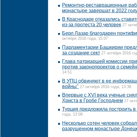
Ремонтно-реставрационные раб
монастыре завершат в 2022 год
В Краснодаре отказались стави
из-за протеста 20 человек
27 октя
Берл Лазар благодарен понтифи
октября 2016 года, 15:07
Парламентарии Башкирии предл
за создание сект
27 октября 2016 го
Глава патриаршей комиссии при
против законопроектов о семей
14:51
В УПЦ обвиняют в ее информац
войны"
27 октября 2016 года, 13:38
Впервые с XVI века ученые сня
Христа в Гробе Господнем
27 окт
Турция предложила построить в
года, 13:09
Несколько сотен человек собрал
разрушенном монастыре Донец