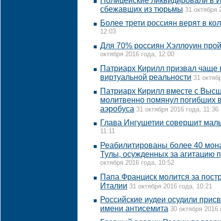
Полицейские ликвидировали в 
сбежавших из тюрьмы
31 октября 
Более трети россиян верят в ко
12:03
Для 70% россиян Хэллоуин прой
октября 2016 года, 12:00
Патриарх Кирилл призвал чаще 
виртуальной реальности
31 октябр
Патриарх Кирилл вместе с Выс
молитвенно помянул погибших в
аэробуса
31 октября 2016 года, 11:36
Глава Ингушетии совершит мал
11:11
Реабилитированы более 40 мон
Тулы, осужденных за агитацию п
октября 2016 года, 10:52
Папа Франциск молится за пост
Италии
31 октября 2016 года, 10:21
Российские иудеи осудили прис
имени антисемита
30 октября 2016 