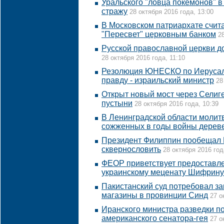
Уральского "ловца покемонов" в
стражу
28 октября 2016 года, 13:00
В Московском патриархате счит
"Пересвет" церковным банком
2
Русской православной церкви д
28 октября 2016 года, 11:10
Резолюция ЮНЕСКО по Иерусал
правду - израильский министр
28
Открыт новый мост через Селиг
пустыни
28 октября 2016 года, 10:39
В Ленинградской области молит
сожженных в годы войны дерев
Президент Филиппин пообещал 
сквернословить
28 октября 2016 год
ФЕОР приветствует предоставл
украинскому меценату Шифрину
Пакистанский суд потребовал за
магазины в провинции Синд
27 о
Иранского министра разведки по
американского сенатора-гея
27 о