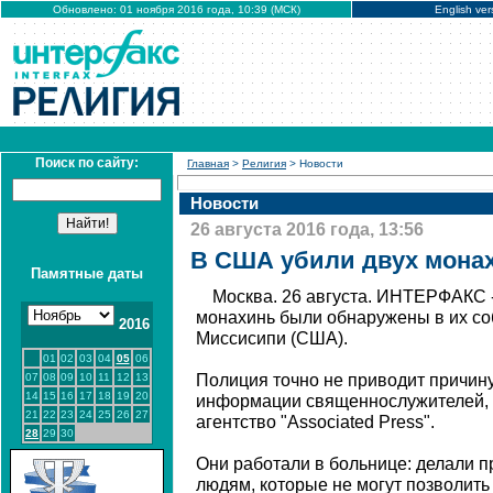
Обновлено: 01 ноября 2016 года, 10:39 (МСК)
English ver
Поиск по сайту:
Главная
>
Религия
> Новости
Новости
26 августа 2016 года, 13:56
В США убили двух мона
Памятные даты
Москва. 26 августа. ИНТЕРФАКС -
монахинь были обнаружены в их со
2016
Миссисипи (США).
01
02
03
04
05
06
07
08
09
10
11
12
13
Полиция точно не приводит причину
14
15
16
17
18
19
20
информации священнослужителей, 
21
22
23
24
25
26
27
агентство "Associated Press".
28
29
30
Они работали в больнице: делали п
людям, которые не могут позволить 