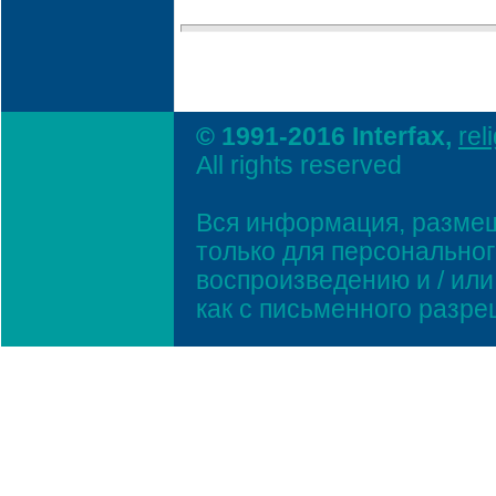
© 1991-2016 Interfax,
rel
All rights reserved
Вся информация, размещ
только для персонально
воспроизведению и / ил
как с письменного разр