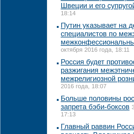
Швеции и его супруго
18:14
Путин указывает на 
специалистов по меж
межконфессиональн
октября 2016 года, 18:11
Россия будет против
разжигания межэтнич
межрелигиозной розни
2016 года, 18:07
Больше половины рос
запрета бэби-боксов
17:13
Главный раввин Росс