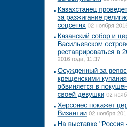
Казахстанец проведет
за разжигание религи
соцсетях
02 ноября 2016
Казанский собор и це
Васильевском остров
реставрироваться в 2
2016 года, 11:37
Осужденный за репост
крещенскими купания
обвиняется в покушен
своей девушки
02 нояб
Херсонес покажет це
Византии
02 ноября 201
На выставке "Россия 