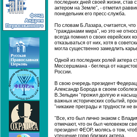
последних дней своей жизни, став
актером на Земле", - отметил раввин
понедельник его пресс-служба.
По словам Б.Лазара, считается, чт
"гражданами мира", но это не относи
всегда помнил о своих еврейских к
отказываться от них, хотя в совет
могла существенно замедлить карье
Одной из последних ролей актера с
Мессершмана - беглеца от нацистов
России.
В свою очередь президент Федерац
Александр Борода в своем соболез
В.Зельдин "прожил долгую и насыщ
важных исторических событий, прои
"никакие преграды и трудности не вс
"Все, кто был лично знаком с Вла
отмечают, что он был человеком све
президент ФЕОР, молясь о том, чт
утешение горю близких актера.