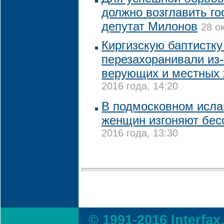
должно возглавить го
депутат Милонов
28 о
Киргизскую баптистк
перезахоранивали из-
верующих и местных 
2016 года, 14:20
В подмосковном исла
женщин изгоняют бесо
2016 года, 13:30
© 1991-2016 Interfax