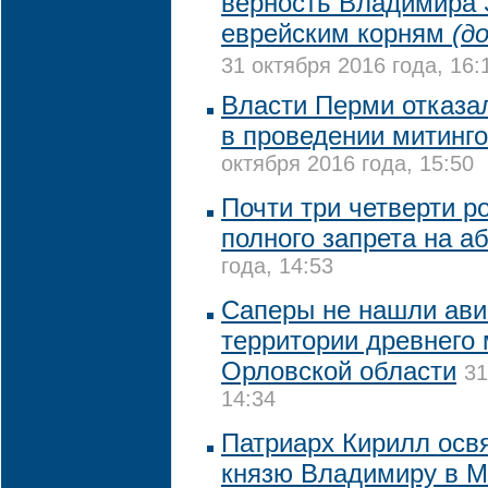
верность Владимира 
еврейским корням
(д
31 октября 2016 года, 16:
Власти Перми отказа
в проведении митинго
октября 2016 года, 15:50
Почти три четверти ро
полного запрета на а
года, 14:53
Саперы не нашли ави
территории древнего
Орловской области
31
14:34
Патриарх Кирилл осв
князю Владимиру в М