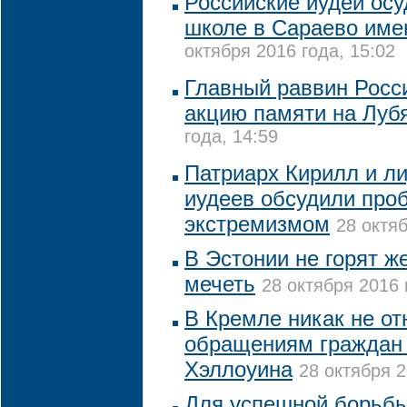
Российские иудеи ос
школе в Сараево име
октября 2016 года, 15:02
Главный раввин Росс
акцию памяти на Луб
года, 14:59
Патриарх Кирилл и л
иудеев обсудили про
экстремизмом
28 октяб
В Эстонии не горят ж
мечеть
28 октября 2016 
В Кремле никак не от
обращениям граждан 
Хэллоуина
28 октября 2
Для успешной борьбы