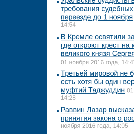
Уральские буддисты 
требования судебных
переезде до 1 ноября
14:54
В Кремле освятили з
где откроют крест на 
великого князя Серге
01 ноября 2016 года, 14:4
Третьей мировой не б
есть хотя бы один ве
муфтий Таджуддин
01
14:28
Раввин Лазар высказ
принятия закона о ро
ноября 2016 года, 14:05