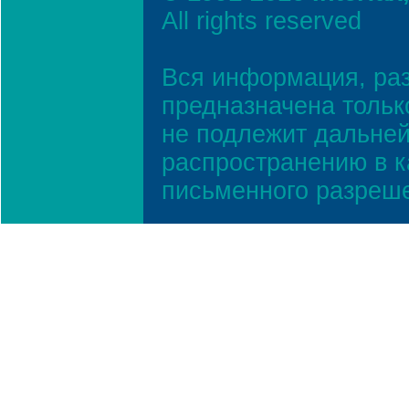
All rights reserved
Вся информация, ра
предназначена тольк
не подлежит дальней
распространению в к
письменного разреш