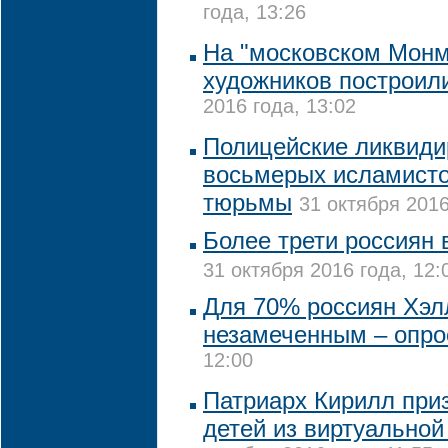
года, 13:26
На "московском Монм
художников построил
2016 года, 13:02
Полицейские ликвиди
восьмерых исламисто
тюрьмы
31 октября 2016
Более трети россиян 
31 октября 2016 года, 12:
Для 70% россиян Хэл
незамеченным – опро
12:00
Патриарх Кирилл при
детей из виртуальной