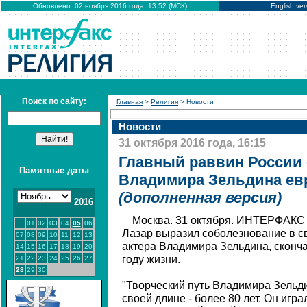
Обновлено: 02 ноября 2016 года, 13:52 (МСК)
English ver
Поиск по сайту:
Главная
>
Религия
> Новости
Новости
31 октября 2016 года, 16:15
Главный раввин России 
Памятные даты
Владимира Зельдина ев
(дополненная версия)
2016
Москва. 31 октября. ИНТЕРФАКС 
01
02
03
04
05
06
Лазар выразил соболезнование в с
07
08
09
10
11
12
13
актера Владимира Зельдина, сконча
14
15
16
17
18
19
20
году жизни.
21
22
23
24
25
26
27
28
29
30
"Творческий путь Владимира Зель
своей длине - более 80 лет. Он игра