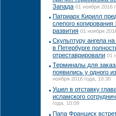
Запада
01 ноября 2016 г
Патриарх Кирилл пред
слепого копирования
развития
01 ноября 2016
Скульптуру ангела на
в Петербурге полнос
отреставрировали
01 
Терминалы для заказ
появились у одного и
ноября 2016 года, 10:30
Ушел в отставку глав
исламского сотрудни
года, 10:09
Папа Франциск встре