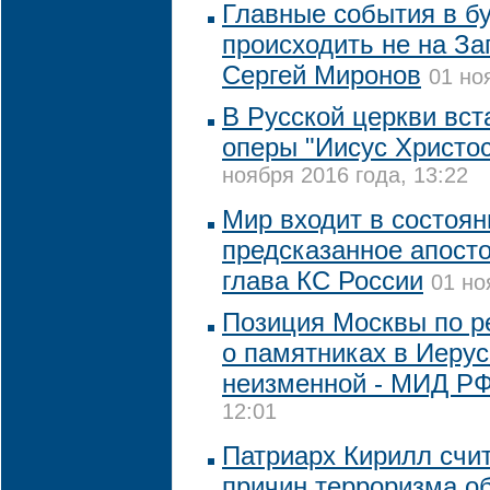
Главные события в б
происходить не на За
Сергей Миронов
01 но
В Русской церкви вст
оперы "Иисус Христос
ноября 2016 года, 13:22
Мир входит в состоян
предсказанное апост
глава КС России
01 но
Позиция Москвы по 
о памятниках в Иеру
неизменной - МИД Р
12:01
Патриарх Кирилл счит
причин терроризма о