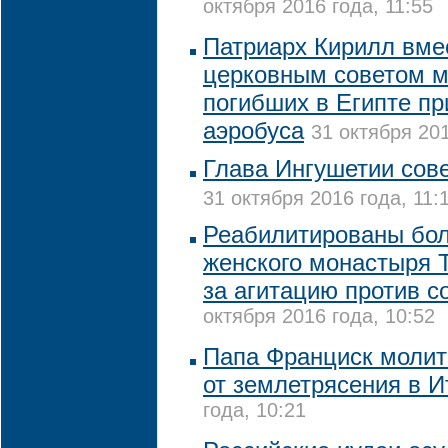
октября 2016 года, 11:55
Патриарх Кирилл вме
церковным советом м
погибших в Египте п
аэробуса
31 октября 201
Глава Ингушетии сов
31 октября 2016 года, 11:
Реабилитированы бол
женского монастыря 
за агитацию против с
октября 2016 года, 10:52
Папа Франциск молит
от землетрясения в И
года, 10:21