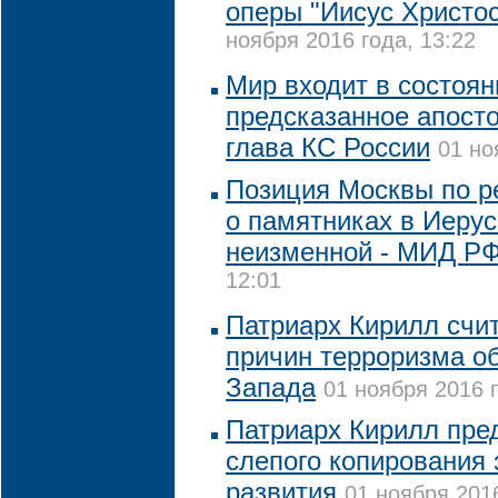
оперы "Иисус Христос
ноября 2016 года, 13:22
Мир входит в состоян
предсказанное апост
глава КС России
01 но
Позиция Москвы по 
о памятниках в Иеру
неизменной - МИД Р
12:01
Патриарх Кирилл счит
причин терроризма о
Запада
01 ноября 2016 г
Патриарх Кирилл пред
слепого копирования
развития
01 ноября 2016