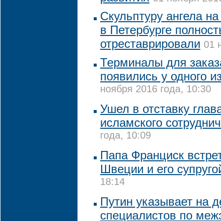
Скульптуру ангела на
в Петербурге полнос
отреставрировали
01 
Терминалы для заказ
появились у одного и
ноября 2016 года, 10:30
Ушел в отставку глав
исламского сотрудни
года, 10:09
Папа Франциск встре
Швеции и его супруго
18:14
Путин указывает на 
специалистов по меж