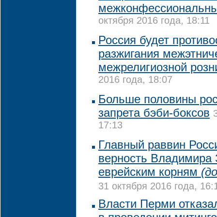
межконфессиональн
октября 2016 года, 18:11
Россия будет против
разжигания межэтнич
межрелигиозной розни
2016 года, 18:07
Больше половины рос
запрета бэби-боксов
17:13
Главный раввин Росс
верность Владимира 
еврейским корням
(д
31 октября 2016 года, 16:
Власти Перми отказа