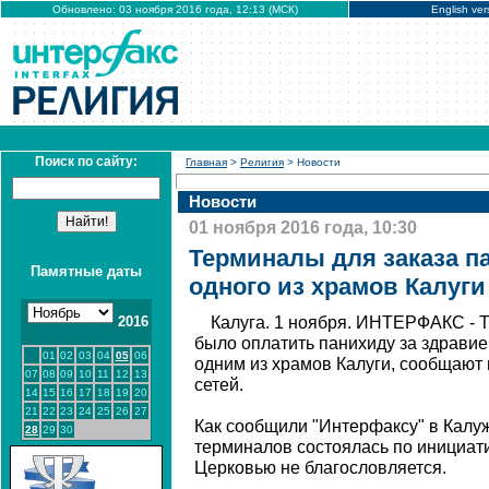
Обновлено: 03 ноября 2016 года, 12:13 (МСК)
English ver
Поиск по сайту:
Главная
>
Религия
> Новости
Новости
01 ноября 2016 года, 10:30
Терминалы для заказа п
Памятные даты
одного из храмов Калуги
2016
Калуга. 1 ноября. ИНТЕРФАКС - 
было оплатить панихиду за здравие
01
02
03
04
05
06
одним из храмов Калуги, сообщают
07
08
09
10
11
12
13
сетей.
14
15
16
17
18
19
20
21
22
23
24
25
26
27
Как сообщили "Интерфаксу" в Калуж
28
29
30
терминалов состоялась по инициати
Церковью не благословляется.