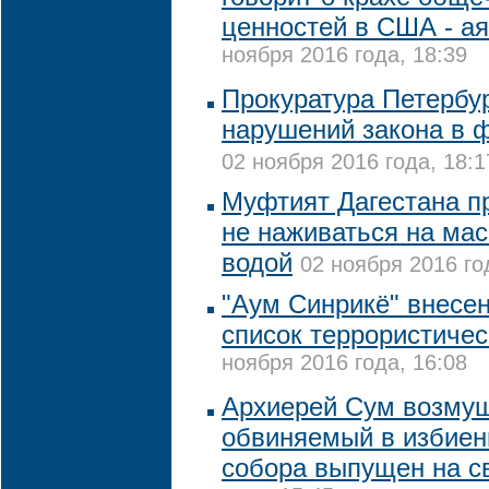
ценностей в США - а
ноября 2016 года, 18:39
Прокуратура Петербу
нарушений закона в 
02 ноября 2016 года, 18:1
Муфтият Дагестана п
не наживаться на ма
водой
02 ноября 2016 го
"Аум Синрикё" внесе
список террористичес
ноября 2016 года, 16:08
Архиерей Сум возмущ
обвиняемый в избиен
собора выпущен на с