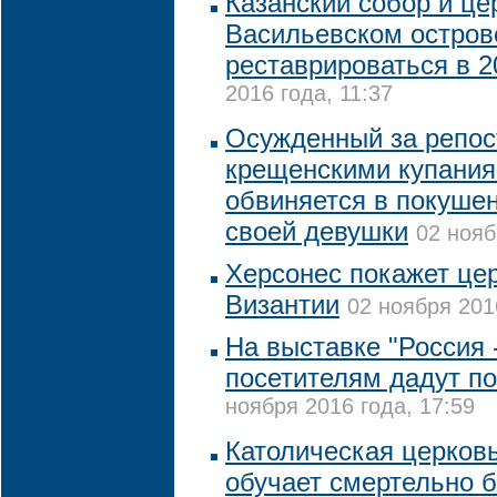
Казанский собор и це
Васильевском остров
реставрироваться в 2
2016 года, 11:37
Осужденный за репост
крещенскими купания
обвиняется в покушен
своей девушки
02 нояб
Херсонес покажет це
Византии
02 ноября 201
На выставке "Россия 
посетителям дадут по
ноября 2016 года, 17:59
Католическая церков
обучает смертельно б