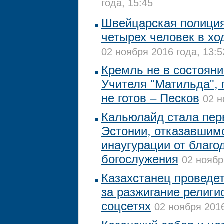
года, 15:45
Швейцарская полици
четырех человек в хо
02 ноября 2016 года, 13:5
Кремль не в состоян
Учителя "Матильда", 
не готов – Песков
02 н
Кальюлайд стала пер
Эстонии, отказавшим
инаугурации от благо
богослужения
02 ноябр
Казахстанец проведет
за разжигание религи
соцсетях
02 ноября 2016