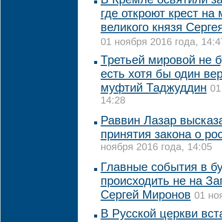
где откроют крест на 
великого князя Серге
01 ноября 2016 года, 14:4
Третьей мировой не б
есть хотя бы один ве
муфтий Таджуддин
01
14:28
Раввин Лазар высказ
принятия закона о ро
ноября 2016 года, 14:05
Главные события в б
происходить не на За
Сергей Миронов
01 но
В Русской церкви вст