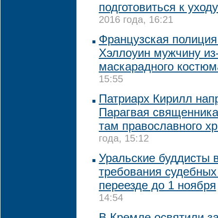
подготовиться к уходу
2016 года, 16:21
Французская полиция
Хэллоуин мужчину из-
маскарадного костюм
15:55
Патриарх Кирилл нап
Парагвая священника
там православного х
года, 15:12
Уральские буддисты 
требования судебных
переезде до 1 ноября
14:54
В Кремле освятили з