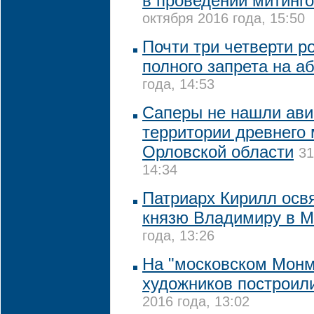
в проведении митинго
октября 2016 года, 15:50
Почти три четверти ро
полного запрета на а
года, 14:53
Саперы не нашли ави
территории древнего
Орловской области
31
14:34
Патриарх Кирилл осв
князю Владимиру в М
года, 13:26
На "московском Монм
художников построил
2016 года, 13:02