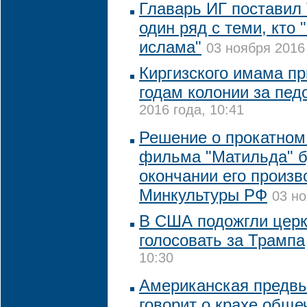
Главарь ИГ поставил
один ряд с теми, кто 
ислама"
03 ноября 2016 
Киргизского имама пр
годам колонии за пе
2016 года, 10:41
Решение о прокатном
фильма "Матильда" б
окончании его произв
Минкультуры РФ
03 но
В США подожгли церк
голосовать за Трампа
10:30
Американская предв
говорит о крахе обще