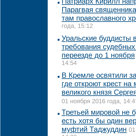
Патриарх Кирилл нап
Парагвая священника
там православного х
года, 15:12
Уральские буддисты 
требования судебных
переезде до 1 ноября
14:54
В Кремле освятили з
где откроют крест на 
великого князя Серге
01 ноября 2016 года, 14:4
Третьей мировой не б
есть хотя бы один ве
муфтий Таджуддин
01