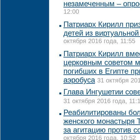
незамеченным – опро
12:00
Патриарх Кирилл при
детей из виртуальной
октября 2016 года, 11:55
Патриарх Кирилл вме
церковным советом м
погибших в Египте п
аэробуса
31 октября 201
Глава Ингушетии сов
31 октября 2016 года, 11:
Реабилитированы бол
женского монастыря 
за агитацию против с
октября 2016 года, 10:52