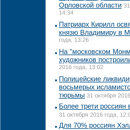
Орловской области
31
14:34
Патриарх Кирилл осв
князю Владимиру в М
года, 13:26
На "московском Монм
художников построил
2016 года, 13:02
Полицейские ликвиди
восьмерых исламисто
тюрьмы
31 октября 2016
Более трети россиян 
31 октября 2016 года, 12:
Для 70% россиян Хэл