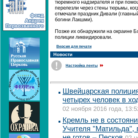
тюремного надзирателя и при пом
перелезли через стены тюрьмы, ког
отмечали праздник Дивали (главный
богини Лакшми).
Позже их обнаружили на окраине Бх
полиции ликвидировали.
Версия для печати
Новости
Настройка ленты
Швейцарская полици
четырех человек в хо
02 ноября 2016 года, 13:5
Кремль не в состоян
Учителя "Матильда", 
не готов – Песков
02 н