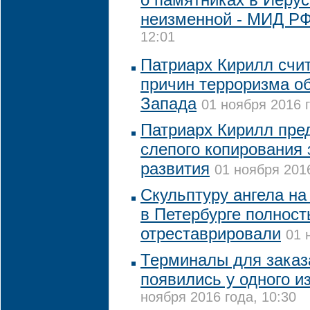
неизменной - МИД Р
12:01
Патриарх Кирилл счит
причин терроризма о
Запада
01 ноября 2016 г
Патриарх Кирилл пред
слепого копирования
развития
01 ноября 2016
Скульптуру ангела на
в Петербурге полнос
отреставрировали
01 
Терминалы для заказ
появились у одного и
ноября 2016 года, 10:30