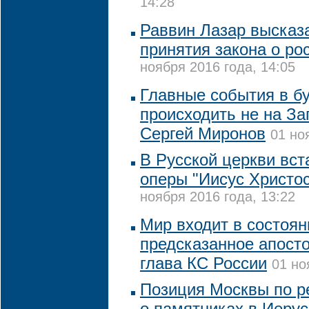
14:28
Раввин Лазар высказ
принятия закона о ро
ноября 2016 года, 14:05
Главные события в б
происходить не на За
Сергей Миронов
01 но
В Русской церкви вст
оперы "Иисус Христос
ноября 2016 года, 13:22
Мир входит в состоян
предсказанное апост
глава КС России
01 но
Позиция Москвы по 
о памятниках в Иеру