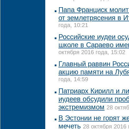
Папа Франциск молит
от землетрясения в И
года, 10:21
Российские иудеи ос
школе в Сараево име
октября 2016 года, 15:02
Главный раввин Росс
акцию памяти на Луб
года, 14:59
Патриарх Кирилл и л
иудеев обсудили про
экстремизмом
28 октяб
В Эстонии не горят ж
мечеть
28 октября 2016 