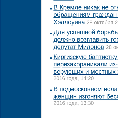
В Кремле никак не от
обращениям граждан 
Хэллоуина
28 октября 2
Для успешной борьбы
должно возглавить го
депутат Милонов
28 о
Киргизскую баптистк
перезахоранивали из-
верующих и местных 
2016 года, 14:20
В подмосковном исла
женщин изгоняют бесо
2016 года, 13:30