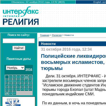
Обновлено: 02 ноября 2016 года, 13:52 (МСК)
English ver
Поиск по сайту:
Главная
>
Религия
> Новости
Новости
31 октября 2016 года, 12:34
Полицейские ликвидиро
Памятные даты
восьмерых исламистов,
тюрьмы
2016
Дели. 31 октября. ИНТЕРФАКС - 
01
02
03
04
05
06
застрелили восьмерых членов запр
07
08
09
10
11
12
13
"Исламское движение студентов Инди
14
15
16
17
18
19
20
тюрьмы города Бхопал (штат Мадхь
21
22
23
24
25
26
27
28
29
30
понедельник индийские СМИ.
По их данным, в ночь на понедельн