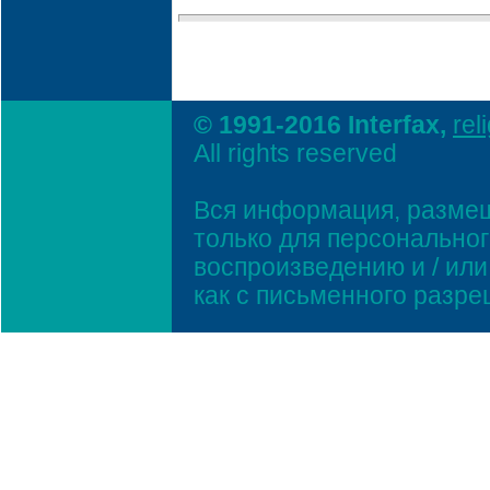
© 1991-2016 Interfax,
rel
All rights reserved
Вся информация, размещ
только для персонально
воспроизведению и / ил
как с письменного разр