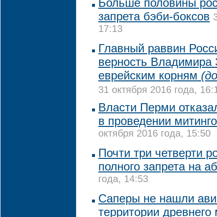
Больше половины рос
запрета бэби-боксов
17:13
Главный раввин Росс
верность Владимира 
еврейским корням
(д
31 октября 2016 года, 16:
Власти Перми отказа
в проведении митинго
октября 2016 года, 15:50
Почти три четверти ро
полного запрета на а
года, 14:53
Саперы не нашли ави
территории древнего