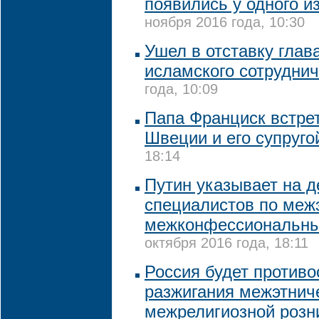
появились у одного и
ноября 2016 года, 10:30
Ушел в отставку глав
исламского сотрудни
года, 10:09
Папа Франциск встре
Швеции и его супруго
18:14
Путин указывает на 
специалистов по меж
межконфессиональн
октября 2016 года, 18:11
Россия будет против
разжигания межэтнич
межрелигиозной розни