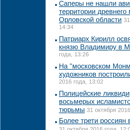
Саперы не нашли ави
территории древнего
Орловской области
31
14:34
Патриарх Кирилл осв
князю Владимиру в М
года, 13:26
На "московском Монм
художников построил
2016 года, 13:02
Полицейские ликвиди
восьмерых исламисто
тюрьмы
31 октября 2016
Более трети россиян 
31 октября 2016 года, 12: