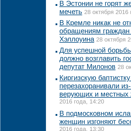
В Эстонии не горят ж
мечеть
28 октября 2016 
В Кремле никак не от
обращениям граждан 
Хэллоуина
28 октября 2
Для успешной борьбы
должно возглавить го
депутат Милонов
28 о
Киргизскую баптистк
перезахоранивали из-
верующих и местных 
2016 года, 14:20
В подмосковном исла
женщин изгоняют бесо
2016 года, 13:30