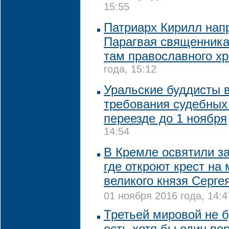
15:55
Патриарх Кирилл нап
Парагвая священника
там православного х
года, 15:12
Уральские буддисты 
требования судебных
переезде до 1 ноября
14:54
В Кремле освятили з
где откроют крест на 
великого князя Серге
01 ноября 2016 года, 14:4
Третьей мировой не б
есть хотя бы один ве