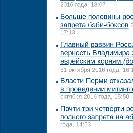
2016 года, 18:07
Больше половины рос
запрета бэби-боксов
17:13
Главный раввин Росс
верность Владимира 
еврейским корням
(д
31 октября 2016 года, 16:
Власти Перми отказа
в проведении митинго
октября 2016 года, 15:50
Почти три четверти ро
полного запрета на а
года, 14:53