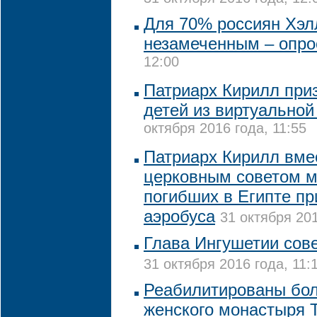
Для 70% россиян Хэл
незамеченным – опро
12:00
Патриарх Кирилл при
детей из виртуальной
октября 2016 года, 11:55
Патриарх Кирилл вме
церковным советом м
погибших в Египте п
аэробуса
31 октября 201
Глава Ингушетии сов
31 октября 2016 года, 11:
Реабилитированы бол
женского монастыря 