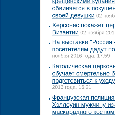
крещенскими купания
обвиняется в покушен
своей девушки
02 нояб
Херсонес покажет це
Византии
02 ноября 201
На выставке "Россия 
посетителям дадут по
ноября 2016 года, 17:59
Католическая церков
обучает смертельно б
подготовиться к уходу
2016 года, 16:21
Французская полиция
Хэллоуин мужчину из-
маскарадного костюм