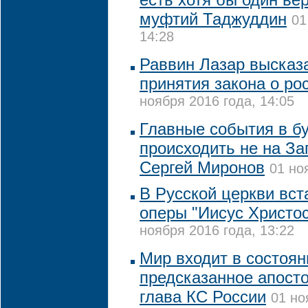
муфтий Таджуддин
01
14:28
Раввин Лазар высказ
принятия закона о ро
ноября 2016 года, 14:05
Главные события в б
происходить не на За
Сергей Миронов
01 но
В Русской церкви вст
оперы "Иисус Христос
ноября 2016 года, 13:22
Мир входит в состоян
предсказанное апост
глава КС России
01 но