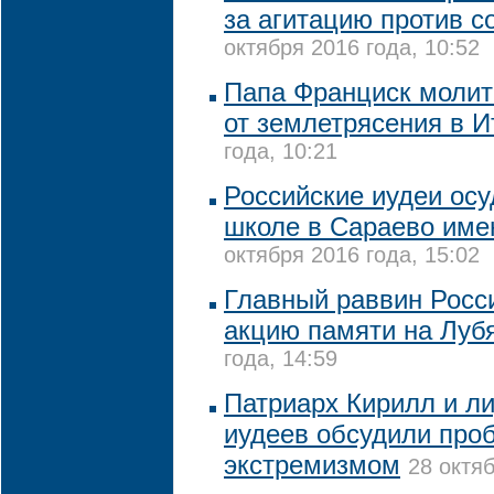
за агитацию против с
октября 2016 года, 10:52
Папа Франциск молит
от землетрясения в И
года, 10:21
Российские иудеи ос
школе в Сараево име
октября 2016 года, 15:02
Главный раввин Росс
акцию памяти на Луб
года, 14:59
Патриарх Кирилл и л
иудеев обсудили про
экстремизмом
28 октяб