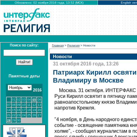
Обновлено: 02 ноября 2016 года, 13:52 (МСК)
English ver
Поиск по сайту:
Главная
>
Религия
> Новости
Новости
31 октября 2016 года, 13:26
Патриарх Кирилл освяти
Памятные даты
Владимиру в Москве
2016
Москва. 31 октября. ИНТЕРФАКС 
Руси Кирилл освятит в пятницу пам
01
02
03
04
05
06
равноапостольному князю Владими
07
08
09
10
11
12
13
напротив Кремля.
14
15
16
17
18
19
20
21
22
23
24
25
26
27
"4 ноября, в День народного единс
28
29
30
событие - освящение памятника кн
холме", - сообщил журналистам в 
пресс-службы священник Александр