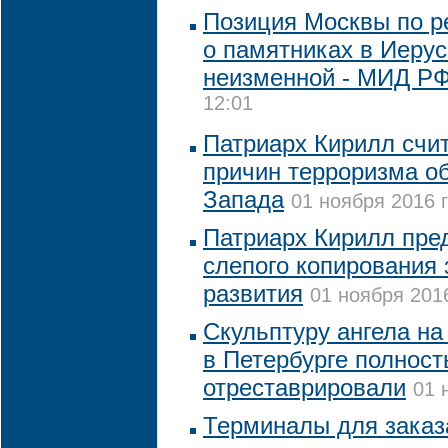
Позиция Москвы по 
о памятниках в Иеру
неизменной - МИД Р
12:01
Патриарх Кирилл счит
причин терроризма о
Запада
01 ноября 2016 г
Патриарх Кирилл пред
слепого копирования
развития
01 ноября 2016
Скульптуру ангела на
в Петербурге полнос
отреставрировали
01 
Терминалы для заказ