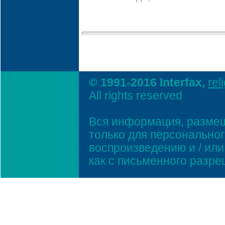
© 1991-2016 Interfax,
rel
All rights reserved
Вся информация, размещ
только для персонально
воспроизведению и / ил
как с письменного разр