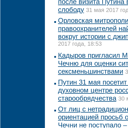
после визита Путина 
слободу
31 мая 2017 год
Орловская митрополи
правоохранителей най
вокруг истории с джи
2017 года, 18:53
Кадыров пригласил М
Чечню для оценки си
сексменьшинствами
3
Путин 31 мая посетит
духовном центре рос
старообрядчества
30 
От лиц с нетрадицио
ориентацией просьб о
Чечни не поступало 