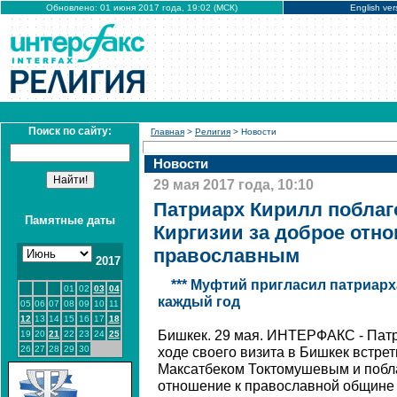
Обновлено: 01 июня 2017 года, 19:02 (МСК)
English ver
Поиск по сайту:
Главная
>
Религия
> Новости
Новости
29 мая 2017 года, 10:10
Патриарх Кирилл побла
Памятные даты
Киргизии за доброе отно
православным
2017
*** Муфтий пригласил патриарх
01
02
03
04
каждый год
05
06
07
08
09
10
11
12
13
14
15
16
17
18
Бишкек. 29 мая. ИНТЕРФАКС - Патр
19
20
21
22
23
24
25
26
27
28
29
30
ходе своего визита в Бишкек встре
Максатбеком Токтомушевым и побла
отношение к православной общине 