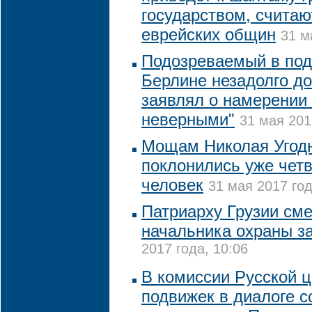
государством, считаю
еврейских общин
31 м
Подозреваемый в подг
Берлине незадолго д
заявлял о намерении 
неверными"
31 мая 201
Мощам Николая Угодн
поклонились уже чет
человек
31 мая 2017 год
Патриарху Грузии сме
начальника охраны з
2017 года, 10:06
В комиссии Русской 
подвижек в диалоге 