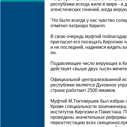
республики всегда жили в мире - и 
атеистических гонений, когда веру
"Но было всегда у нас чувство соли
отметил патриарх Кирилл.
В свою очередь муфтий поблагодари
пригласил его посещать Киргизию ч
и не последний, надеемся видеть вас
он.
Подавляющее число верующих в Кир
действует свыше двух тысяч мечете
Официальной централизованной ис
республики является Духовное упра
стране работают 2500 имамов.
Муфтий М.Токтомушев был избран л
Кроме специальности зооинженера,
институтов Киргизии и Пакистана. 
проведены значительные реформы: 
переаттестацию всех священнослуж