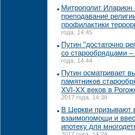
Митрополит Иларион 
преподавание религи
профилактики террор
года, 14:45
Путин "достаточно ре
со старообрядцами –
года, 14:44
Путин осматривает в
памятников старообр
XVI-XX веков в Рогож
2017 года, 14:38
В Церкви призывают 
взаимопомощи и ввес
ипотеку для многоде
2017 года, 14:24