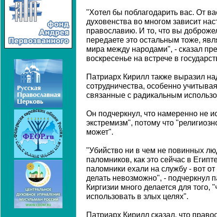
"Хотел бы поблагодарить вас. От ва
духовенства во многом зависит на
православию. И то, что вы доброже
передаете это остальным тоже, яв
мира между народами", - сказал пр
воскресенье на встрече в государс
Патриарх Кирилл также выразил над
сотрудничества, особенно учитывая
связанные с радикальным использо
Он подчеркнул, что намеренно не и
экстремизм", потому что "религиозн
может".
"Убийство ни в чем не повинных лю
паломников, как это сейчас в Егип
паломники ехали на службу - вот о
делать невозможно", - подчеркнул п
Киргизии много делается для того, 
использовать в злых целях".
Патриарх Кирилл сказал, что прав