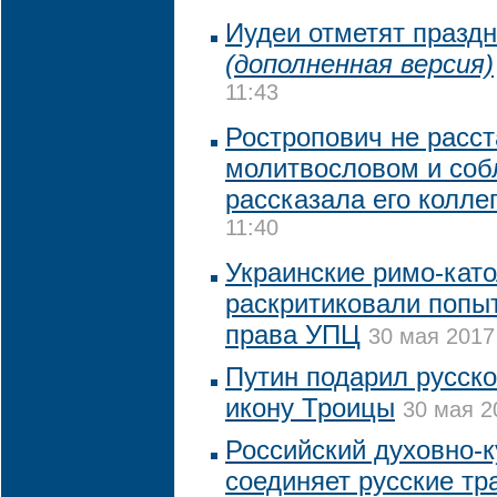
Иудеи отметят празд
(дополненная версия)
11:43
Ростропович не расст
молитвословом и соб
рассказала его колле
11:40
Украинские римо-кат
раскритиковали попы
права УПЦ
30 мая 2017
Путин подарил русск
икону Троицы
30 мая 2
Российский духовно-
соединяет русские тр