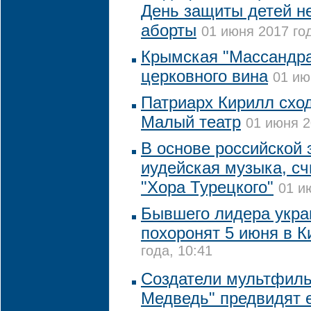
День защиты детей не
аборты
01 июня 2017 год
Крымская "Массандра
церковного вина
01 ию
Патриарх Кирилл сход
Малый театр
01 июня 2
В основе российской
иудейская музыка, сч
"Хора Турецкого"
01 и
Бывшего лидера укра
похоронят 5 июня в К
года, 10:41
Создатели мультфил
Медведь" предвидят е