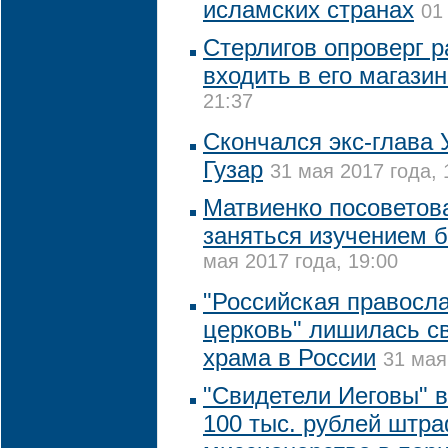
исламских странах
01
Стерлигов опроверг 
входить в его магази
21:37
Скончался экс-глава
Гузар
31 мая 2017 года, 
Матвиенко посоветов
заняться изучением 
мая 2017 года, 19:00
"Российская правосл
церковь" лишилась с
храма в России
31 мая
"Свидетели Иеговы" в
100 тыс. рублей штра