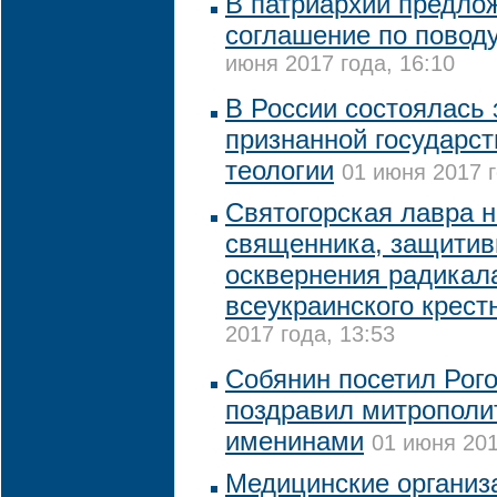
В патриархии предло
соглашение по пово
июня 2017 года, 16:10
В России состоялась
признанной государст
теологии
01 июня 2017 г
Святогорская лавра 
священника, защитив
осквернения радикал
всеукраинского крест
2017 года, 13:53
Собянин посетил Рого
поздравил митрополи
именинами
01 июня 201
Медицинские организ