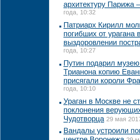
архитектуру Парижа 
года, 10:32
Патриарх Кирилл мол
погибших от урагана 
выздоровлении пост
года, 10:27
Путин подарил музею
Трианона копию Еванг
присягали короли Фр
года, 10:10
Ураган в Москве не с
поклонения верующи
Чудотворца
29 мая 2017
Вандалы устроили по
центре Воронежа
29 м