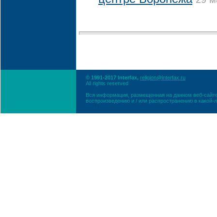
© 1991-2017 Interfax,
religion@interfax.ru
All rights reserved
Вся информация, размещенная на данном веб-сайте
воспроизведению и / или распространению в какой-