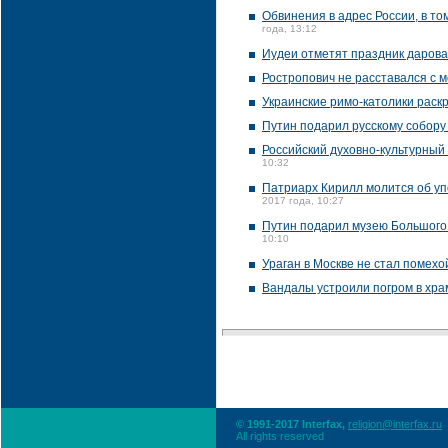
Обвинения в адрес России, в т
года, 13:12
Иудеи отметят праздник даров
Ростропович не расставался с м
Украинские римо-католики рас
Путин подарил русскому собору
Российский духовно-культурный
10:32
Патриарх Кирилл молится об уп
2017 года, 10:27
Путин подарил музею Большого 
10:10
Ураган в Москве не стал помех
Вандалы устроили погром в хра
© 1991-2017 Interfax,
religion@interfax.ru
All rights reserved