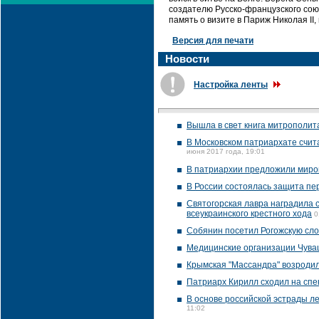
создателю Русско-французского союз
память о визите в Париж Николая II
Версия для печати
Новости
Настройка ленты
Вышла в свет книга митрополит
В Московском патриархате счит
июня 2017 года, 19:01
В патриархии предложили миро
В России состоялась защита пе
Святогорская лавра наградила 
всеукраинского крестного хода
0
Собянин посетил Рогожскую сло
Медицинские организации Чуваш
Крымская "Массандра" возродил
Патриарх Кирилл сходил на спе
В основе российской эстрады ле
11:02