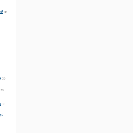
ей
31
а
30
:50
а
30
ей