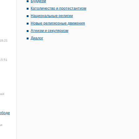
Буддизм
Католичество и протестантизм
Национальные религии
Новые религиозные движения
Атеизм и секуляризм
Диалог
18:21
15:51
мая
лободе
ая