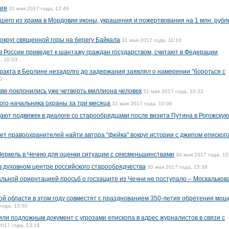
кия
31 мая 2017 года, 12:49
шего из храма в Мордовии иконы, украшения и пожертвования на 1 млн. рубл
вокруг священной горы на берегу Байкала
31 мая 2017 года, 11:10
 России приведет к шантажу граждан государством, считают в Федерации
, 10:53
ракта в Берлине незадолго до задержания заявлял о намерении "бороться с
0
ве поклонились уже четверть миллиона человек
31 мая 2017 года, 10:22
ого начальника охраны за три месяца
31 мая 2017 года, 10:06
дают подвижек в диалоге со старообрядцами после визита Путина в Рогожскую
т правоохранителей найти автора "фейка" вокруг истории с джипом епископ
еркель в Чечню для оценки ситуации с сексменьшинствами
30 мая 2017 года, 15
в духовном центре российского старообрядчества
30 мая 2017 года, 15:39
альной ориентацией просьб о госзащите из Чечни не поступало – Москальков
кой области в этом году совместят с празднованием 350-летия обретения мощ
года, 13:50
ли подложным документ с угрозами епископа в адрес журналистов в связи с
2017 года, 13:16