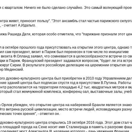
я с кварталом. Ничего не было сделано случайно. Это самый волнующий прое
тра живет, приносит пользу". "Этот ансамбль стал частью парижского силуэт
 - считает А.Идальго.
арижа Рашида Дати, которая особо отметила, что "парижане признали этот це
 в октябре прошлого года присутствовать на открытии этого центра, однако т
нил сам президент, визит в Париж был перенесен в том числе по инициативе
 визита Ф.Олланд заявил, что сомневается в целесообразности встречи со с
здки в Париж. Французский президент задавался вопросом, "будет ли эта встр
вокруг Сирии. В результате российскую делегацию на церемонии открытия це
ир Мединский.
кого духовно-культурного центра был приобретен в 2010 году Управлением де
ние зданий центра был подписан спустя год в присутствии В.Путина. Работы 
ентр располагается на территории площадью 4,2 тыс. квадратных метров и в
который стал жемчужиной комплекса, конференц-зал, выставочные залы, уче
 Орлов убежден, что открытие центра на набережной Бранли является знак
"Это витрина русской цивилизации, место встречи людей, исповедующих разну
ских точек зрения", - отметил он.
духовно-культурного центра открылись 19 октября 2016 года. Этот дом стал 
из площадей города на Сене носит имя Сталинграда в память о разгроме фаш
 соединяет мост Александра III, название которого - дань уважения Франции