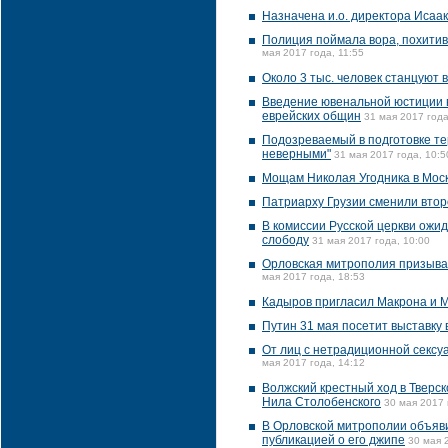
Назначена и.о. директора Исаа
Полиция поймала вора, похитив
мая 2017 года, 11:55
Около 3 тыс. человек станцуют 
Введение ювенальной юстиции в
еврейских общин
31 мая 2017 года
Подозреваемый в подготовке те
неверными"
31 мая 2017 года, 10:5
Мощам Николая Угодника в Моск
Патриарху Грузии сменили втор
В комиссии Русской церкви ожи
слободу
31 мая 2017 года, 10:00
Орловская митрополия призывае
мая 2017 года, 18:53
Кадыров пригласил Макрона и М
Путин 31 мая посетит выставку 
От лиц с нетрадиционной сексу
мая 2017 года, 14:12
Волжский крестный ход в Тверс
Нила Столобенского
30 мая 2017 
В Орловской митрополии объяви
публикацией о его джипе
30 мая 