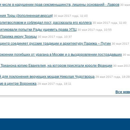
ом числе в нарушении прав сексменьшинств, лишены оснований - Лавров
30 мая
ания Торы
(дополненная версия)
30 мая 2017 года, 11:43
олитвословом и соблюдал пост, рассказала его коллега
30 мая 2017 года, 11:40
критиковали попытки Рады ущемить права УПЦ
30 мая 2017 года, 10:55
 Парижа икону Троицы
30 мая 2017 года, 10:37
 центр соединяет русские традиции и архитектуру Парижа – Путин
30 мая 2017 
окоении погибших от урагана в Москве и о выздоровлении пострадавших
30 м
Трианона копию Евангелия, на котором присягали короли Франции
30 мая 2017
ой для поклонения верующих мощам Николая Чудотворца
29 мая 2017 года, 18:29
ме в центре Воронежа
29 мая 2017 года, 18:11
Все нов