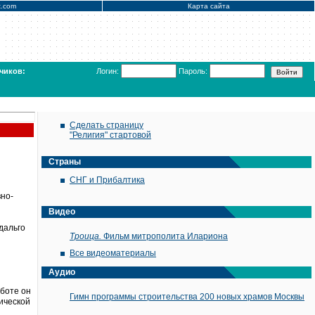
x.com
Карта сайта
чиков:
Логин:
Пароль:
Сделать страницу
"Религия" стартовой
Страны
СНГ и Прибалтика
но-
Видео
дальго
Троица.
Фильм митрополита Илариона
Все видеоматериалы
Аудио
аботе он
Гимн программы строительства 200 новых храмов Москвы
ической