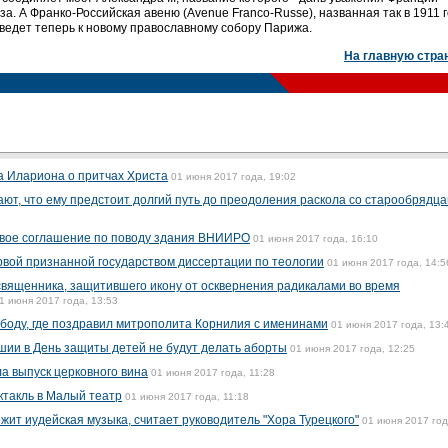
а. А Франко-Российская авеню (Avenue Franco-Russe), названная так в 1911 г
, ведет теперь к новому православному собору Парижа.
На главную стра
а Илариона о притчах Христа
01 июня 2017 года, 19:02
ают, что ему предстоит долгий путь до преодоления раскола со старообрядц
вое соглашение по поводу здания ВНИИРО
01 июня 2017 года, 16:10
рвой признанной государством диссертации по теологии
01 июня 2017 года, 14:5
священника, защитившего икону от осквернения радикалами во время
1 июня 2017 года, 13:53
боду, где поздравил митрополита Корнилия с именинами
01 июня 2017 года, 13:
ии в День защиты детей не будут делать аборты
01 июня 2017 года, 12:25
а выпуск церковного вина
01 июня 2017 года, 11:28
ктакль в Малый театр
01 июня 2017 года, 11:18
жит иудейская музыка, считает руководитель "Хора Турецкого"
01 июня 2017 год