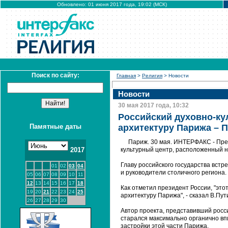
Обновлено: 01 июня 2017 года, 19:02 (МСК)
Поиск по сайту:
Главная
>
Религия
> Новости
Новости
30 мая 2017 года, 10:32
Российский духовно-ку
Памятные даты
архитектуру Парижа – 
Париж. 30 мая. ИНТЕРФАКС - Пре
2017
культурный центр, расположенный н
Главу российского государства вст
01
02
03
04
и руководители столичного региона.
05
06
07
08
09
10
11
12
13
14
15
16
17
18
Как отметил президент России, "это
19
20
21
22
23
24
25
архитектуру Парижа", - сказал В.Пут
26
27
28
29
30
Автор проекта, представивший росси
старался максимально органично вп
застройки этой части Парижа.