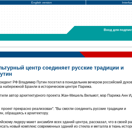
English version
Interfa
Вход для подпис
льтурный центр соединяет русские традиции и
Путин
зидент РФ Владимир Путин посетил в понедельник вечером российский духов
а набережной Бранли в историческом центре Парижа.
ретили автор архитектурного проекта Жан-Мишель Вильмот, мэр Парижа Анн И
т проект прекрасно реализован". "Вы смогли соединить русские традиции и
ин, обращаясь к архитектору.
йскому лидеру макет ансамбля всех зданий центра, рассказал, что в своей р
исать новый комплекс современных зданий из стекла и металла в ткань истор