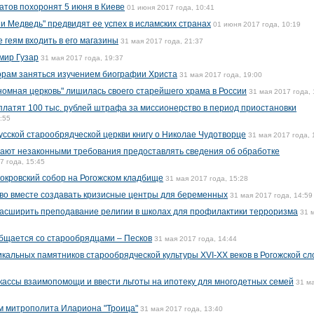
атов похоронят 5 июня в Киеве
01 июня 2017 года, 10:41
 Медведь" предвидят ее успех в исламских странах
01 июня 2017 года, 10:19
 геям входить в его магазины
31 мая 2017 года, 21:37
мир Гузар
31 мая 2017 года, 19:37
орам заняться изучением биографии Христа
31 мая 2017 года, 19:00
номная церковь" лишилась своего старейшего храма в России
31 мая 2017 года, 
аплатят 100 тыс. рублей штрафа за миссионерство в период приостановки
:55
сской старообрядческой церкви книгу о Николае Чудотворце
31 мая 2017 года, 
вают незаконными требования предоставлять сведения об обработке
7 года, 15:45
окровский собор на Рогожском кладбище
31 мая 2017 года, 15:28
во вместе создавать кризисные центры для беременных
31 мая 2017 года, 14:59
асширить преподавание религии в школах для профилактики терроризма
31 
общается со старообрядцами – Песков
31 мая 2017 года, 14:44
икальных памятников старообрядческой культуры XVI-XX веков в Рогожской с
кассы взаимопомощи и ввести льготы на ипотеку для многодетных семей
31 м
м митрополита Илариона "Троица"
31 мая 2017 года, 13:40