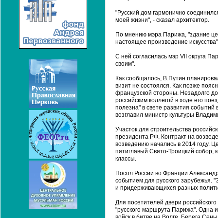
"Русский дом гармонично соединилс
моей жизни", - сказал архитектор.
По мнению мэра Парижа, "здание цен
настоящее произведение искусства",
С ней согласилась мэр VII округа П
своим".
Как сообщалось, В.Путин планировал
визит не состоялся. Как позже пояс
французской стороны. Незадолго до
российским коллегой в ходе его пое
полезна" в свете развития событий 
возглавил министр культуры Владим
Участок для строительства российс
президента РФ. Контракт на возведе
возведению начались в 2014 году. Ц
пятиглавый Свято-Троицкий собор, 
классы.
Посол России во Франции Александр
событием для русского зарубежья. 
и придерживающихся разных политиче
Для посетителей двери российского 
"русского маршрута Парижа". Одна 
войск в битве на Волге. Берега Сены