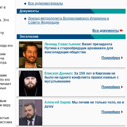
Все аудиоматериалы
кт в
Документы
Доклад митрополита Волоколамского Илариона в
а. Это
Совете Федерации
Все документы
нтр
Эксклюзив
Леонид Севастьянов
: Визит президента
огда его
Путина к старообрядцам архиважен для
консолидации общества
воим
Подробнее
еча
нтра
Епископ Даниил
: За 150 лет в Киргизии не
лами
было ни одного конфликта православных с
по его
мусульманами
ключает
Подробнее
бные
овым
Алексей Заров
: Мы лечим не только тело, но и
ю веру
душу
Подробнее
частью
истских