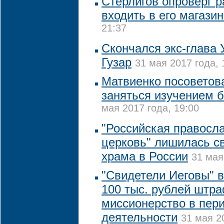
Стерлигов опроверг 
входить в его магази
21:37
Скончался экс-глава
Гузар
31 мая 2017 года, 
Матвиенко посоветов
заняться изучением 
мая 2017 года, 19:00
"Российская правосл
церковь" лишилась с
храма в России
31 мая
"Свидетели Иеговы" в
100 тыс. рублей штра
миссионерство в пер
деятельности
31 мая 2