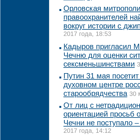
Орловская митрополи
правоохранителей най
вокруг истории с джи
2017 года, 18:53
Кадыров пригласил М
Чечню для оценки си
сексменьшинствами
3
Путин 31 мая посетит
духовном центре рос
старообрядчества
30 
От лиц с нетрадицио
ориентацией просьб о
Чечни не поступало 
2017 года, 14:12