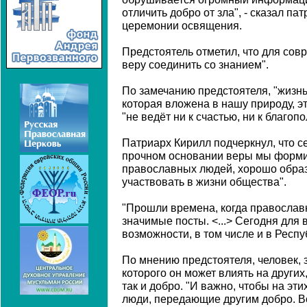
отличить добро от зла", - сказал па
церемонии освящения.
Предстоятель отметил, что для сов
веру соединить со знанием".
По замечанию предстоятеля, "жизнь
которая вложена в нашу природу, эт
"не ведёт ни к счастью, ни к благоп
Патриарх Кирилл подчеркнул, что с
прочном основании веры мы форми
православных людей, хорошо обра
участвовать в жизни общества".
"Прошли времена, когда православ
значимые посты. <...> Сегодня для
возможности, в том числе и в Респуб
По мнению предстоятеля, человек,
которого он может влиять на других
так и добро. "И важно, чтобы на эт
люди, передающие другим добро. Во