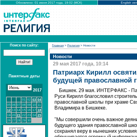
Обновлено: 01 июня 2017 года, 19:02 (МСК)
English ver
Поиск по сайту:
Главная
>
Религия
> Новости
Новости
29 мая 2017 года, 10:14
Патриарх Кирилл освяти
Памятные даты
будущей православной 
2017
Бишкек. 29 мая. ИНТЕРФАКС - Па
Руси Кирилл благословил строитель
01
02
03
04
православной школы при храме Свя
05
06
07
08
09
10
11
Владимира в Бишкеке.
12
13
14
15
16
17
18
19
20
21
22
23
24
25
"Мы совершили очень важное деяни
26
27
28
29
30
будущего здания православной шко
сохранял веру в нынешних условиях
обрушивается огромный информацио