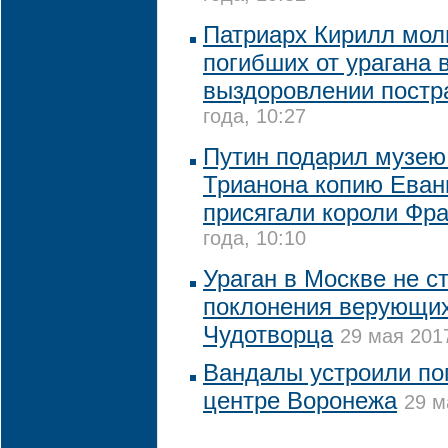
Патриарх Кирилл мол
погибших от урагана 
выздоровлении пост
года, 10:27
Путин подарил музею
Трианона копию Еванг
присягали короли Фр
года, 10:10
Ураган в Москве не с
поклонения верующи
Чудотворца
29 мая 2017
Вандалы устроили по
центре Воронежа
29 м