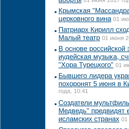
01 июня 2017 год
Крымская "Массандра
церковного вина
01 ию
Патриарх Кирилл сход
Малый театр
01 июня 2
В основе российской
иудейская музыка, сч
"Хора Турецкого"
01 и
Бывшего лидера укра
похоронят 5 июня в К
года, 10:41
Создатели мультфил
Медведь" предвидят е
исламских странах
01