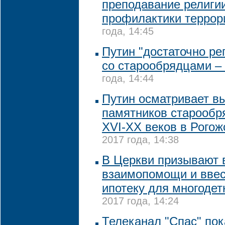
преподавание религи
профилактики террор
года, 14:45
Путин "достаточно ре
со старообрядцами –
года, 14:44
Путин осматривает в
памятников старообр
XVI-XX веков в Рогож
2017 года, 14:38
В Церкви призывают 
взаимопомощи и ввес
ипотеку для многоде
2017 года, 14:24
Телеканал "Спас" по