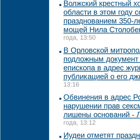
Волжский крестный хо
области в этом году 
празднованием 350-л
мощей Нила Столобе
года, 13:50
В Орловской митропо
подложным документ 
епископа в адрес жур
публикацией о его дж
13:16
Обвинения в адрес Ро
нарушении прав секс
лишены оснований - 
года, 13:12
Иудеи отметят празд