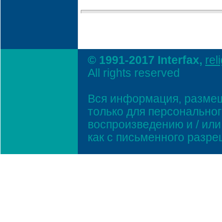
© 1991-2017 Interfax,
rel
All rights reserved
Вся информация, размещ
только для персонально
воспроизведению и / ил
как с письменного разр