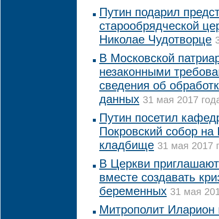
Путин подарил предс
старообрядческой цер
Николае Чудотворце
В Московской патриа
незаконными требова
сведения об обработ
данных
31 мая 2017 года
Путин посетил кафед
Покровский собор на
кладбище
31 мая 2017 
В Церкви приглашают
вместе создавать кр
беременных
31 мая 201
Митрополит Иларион 