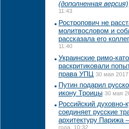
(дополненная версия)
11:43
Ростропович не расст
молитвословом и соб
рассказала его колле
11:40
Украинские римо-кат
раскритиковали попы
права УПЦ
30 мая 2017
Путин подарил русск
икону Троицы
30 мая 2
Российский духовно-
соединяет русские тр
архитектуру Парижа 
года, 10:32