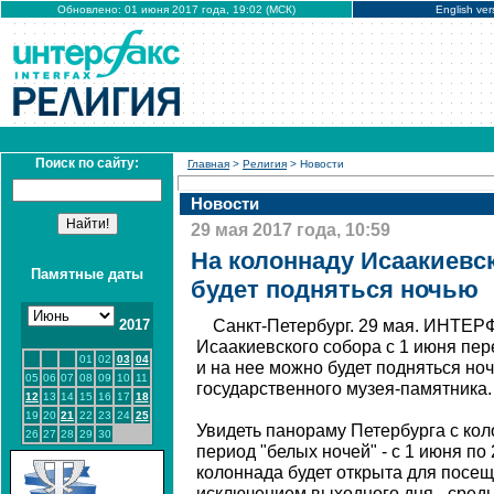
Обновлено: 01 июня 2017 года, 19:02 (МСК)
English ver
Поиск по сайту:
Главная
>
Религия
> Новости
Новости
29 мая 2017 года, 10:59
На колоннаду Исаакиевс
Памятные даты
будет подняться ночью
2017
Санкт-Петербург. 29 мая. ИНТЕР
Исаакиевского собора с 1 июня пер
01
02
03
04
и на нее можно будет подняться но
05
06
07
08
09
10
11
государственного музея-памятника.
12
13
14
15
16
17
18
19
20
21
22
23
24
25
Увидеть панораму Петербурга с ко
26
27
28
29
30
период "белых ночей" - с 1 июня по 
колоннада будет открыта для посеще
исключением выходного дня - сред