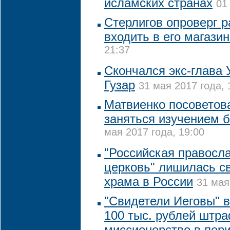
исламских странах
01
Стерлигов опроверг 
входить в его магази
21:37
Скончался экс-глава
Гузар
31 мая 2017 года, 
Матвиенко посоветов
заняться изучением 
мая 2017 года, 19:00
"Российская правосл
церковь" лишилась с
храма в России
31 мая
"Свидетели Иеговы" в
100 тыс. рублей штра
миссионерство в пер