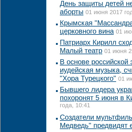
День защиты детей не
аборты
01 июня 2017 год
Крымская "Массандра
церковного вина
01 ию
Патриарх Кирилл сход
Малый театр
01 июня 2
В основе российской
иудейская музыка, сч
"Хора Турецкого"
01 и
Бывшего лидера укра
похоронят 5 июня в К
года, 10:41
Создатели мультфил
Медведь" предвидят е