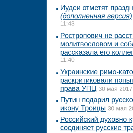
Иудеи отметят празд
(дополненная версия)
11:43
Ростропович не расст
молитвословом и соб
рассказала его колле
11:40
Украинские римо-кат
раскритиковали попы
права УПЦ
30 мая 2017
Путин подарил русск
икону Троицы
30 мая 2
Российский духовно-
соединяет русские тр