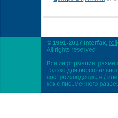
© 1991-2017 Interfax,
rel
All rights reserved
Вся информация, размещ
только для персонально
воспроизведению и / ил
как с письменного разр