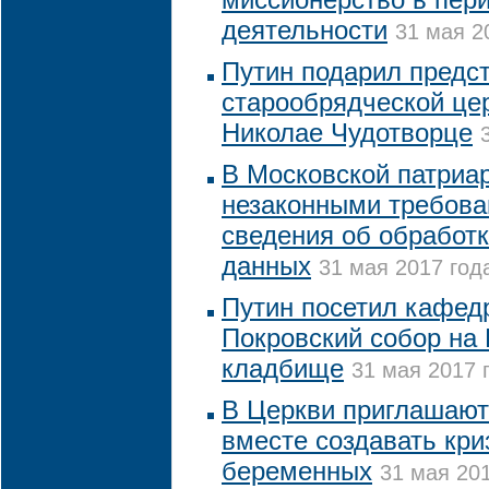
деятельности
31 мая 2
Путин подарил предс
старообрядческой цер
Николае Чудотворце
В Московской патриа
незаконными требова
сведения об обработ
данных
31 мая 2017 года
Путин посетил кафед
Покровский собор на
кладбище
31 мая 2017 
В Церкви приглашают
вместе создавать кр
беременных
31 мая 201