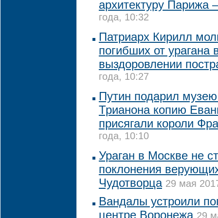
архитектуру Парижа 
года, 10:32
Патриарх Кирилл мол
погибших от урагана 
выздоровлении пост
года, 10:27
Путин подарил музею
Трианона копию Еванг
присягали короли Фр
года, 10:10
Ураган в Москве не с
поклонения верующи
Чудотворца
29 мая 2017
Вандалы устроили по
центре Воронежа
29 м