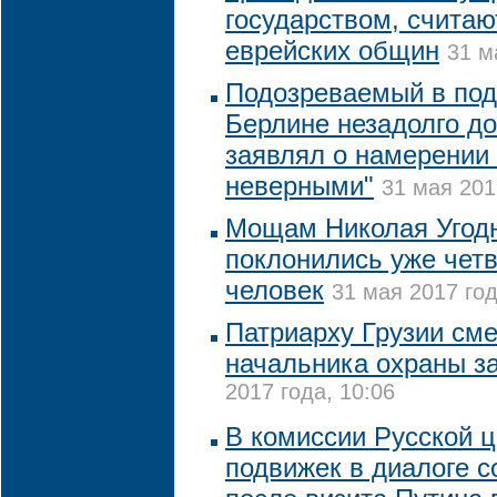
государством, считаю
еврейских общин
31 м
Подозреваемый в подг
Берлине незадолго д
заявлял о намерении 
неверными"
31 мая 201
Мощам Николая Угодн
поклонились уже чет
человек
31 мая 2017 год
Патриарху Грузии сме
начальника охраны з
2017 года, 10:06
В комиссии Русской 
подвижек в диалоге 