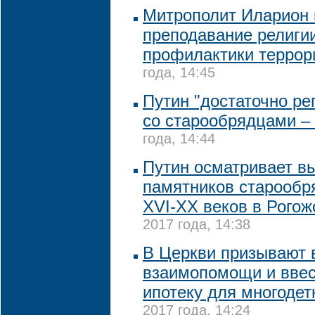
Митрополит Иларион 
преподавание религи
профилактики террор
года, 14:45
Путин "достаточно ре
со старообрядцами –
года, 14:44
Путин осматривает в
памятников старообр
XVI-XX веков в Рогож
2017 года, 14:38
В Церкви призывают 
взаимопомощи и ввес
ипотеку для многоде
2017 года, 14:24