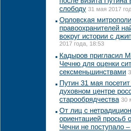
после визита Путина 
слободу
31 мая 2017 год
Орловская митрополи
правоохранителей най
вокруг истории с джи
2017 года, 18:53
Кадыров пригласил М
Чечню для оценки си
сексменьшинствами
3
Путин 31 мая посетит
духовном центре рос
старообрядчества
30 
От лиц с нетрадицио
ориентацией просьб о
Чечни не поступало 