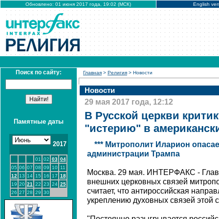
Обновлено: 01 июня 2017 года, 19:02 (МСК)
English ver
Поиск по сайту:
Главная
>
Религия
> Новости
Новости
29 мая 2017 года, 12:12
В Русской церкви крити
Памятные даты
"истерию" в американск
2017
*** Митрополит Иларион опаса
администрации Трампа
01
02
03
04
05
06
07
08
09
10
11
Москва. 29 мая. ИНТЕРФАКС - Глав
12
13
14
15
16
17
18
внешних церковных связей митроп
19
20
21
22
23
24
25
считает, что антироссийская напр
26
27
28
29
30
укреплению духовных связей этой с
"Постоянно разыгрывается российск