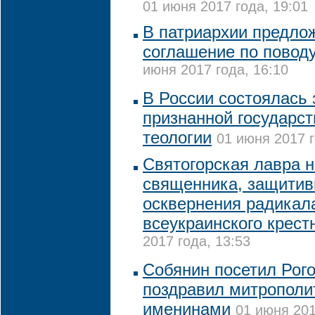
01 июня 2017 года, 19:01
В патриархии предло
соглашение по пово
июня 2017 года, 16:10
В России состоялась
признанной государст
теологии
01 июня 2017 г
Святогорская лавра 
священника, защитив
осквернения радикал
всеукраинского крест
2017 года, 13:53
Собянин посетил Рого
поздравил митрополи
именинами
01 июня 201