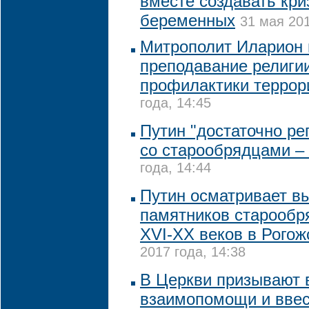
вместе создавать кр
беременных
31 мая 201
Митрополит Иларион 
преподавание религи
профилактики террор
года, 14:45
Путин "достаточно ре
со старообрядцами –
года, 14:44
Путин осматривает в
памятников старообр
XVI-XX веков в Рогож
2017 года, 14:38
В Церкви призывают 
взаимопомощи и ввес