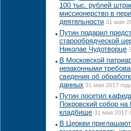
100 тыс. рублей штра
миссионерство в пер
деятельности
31 мая 2
Путин подарил предс
старообрядческой цер
Николае Чудотворце
В Московской патриа
незаконными требова
сведения об обработ
данных
31 мая 2017 года
Путин посетил кафед
Покровский собор на
кладбище
31 мая 2017 
В Церкви приглашают