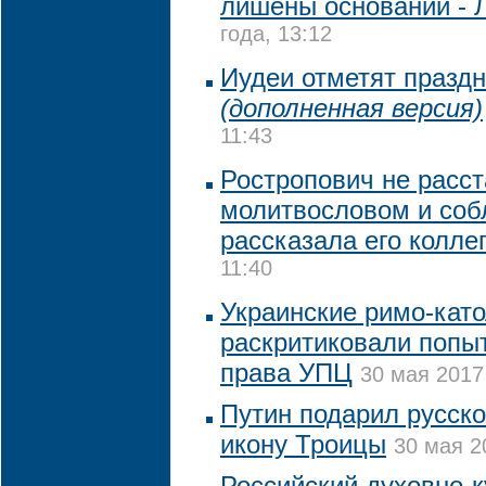
лишены оснований - 
года, 13:12
Иудеи отметят празд
(дополненная версия)
11:43
Ростропович не расст
молитвословом и соб
рассказала его колле
11:40
Украинские римо-кат
раскритиковали попы
права УПЦ
30 мая 2017
Путин подарил русск
икону Троицы
30 мая 2
Российский духовно-