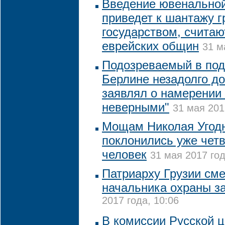
Введение ювенальной
приведет к шантажу 
государством, считаю
еврейских общин
31 м
Подозреваемый в подг
Берлине незадолго д
заявлял о намерении 
неверными"
31 мая 201
Мощам Николая Угодн
поклонились уже чет
человек
31 мая 2017 год
Патриарху Грузии сме
начальника охраны з
2017 года, 10:06
В комиссии Русской 