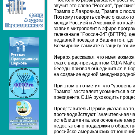
звучит это слово "Россия", "русски
Трампа с Лавровым, Трампа с посло
Поэтому говорить сейчас о каких-т
между Россией и Америкой по край
заявил митрополит в эфире програ
телеканале "Россия-24" (ВГТРК), д
недавней поездки в Вашингтон, где
Всемирном саммите в защиту гоним
Иерарх рассказал, что имел возможн
глаз с вице-президентом США Майк
беседы призвал объединиться в бо
на создание единой международной
При этом он отметил, что "уровень 
Трампа" заставляет усомниться в 
президента США руководить проце
Представитель Церкви указал на то,
противодействуют "значительная ча
истеблишмента, все основные амер
недостаточно поддержки в обществе
российско-американских отношени