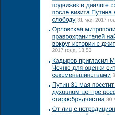
подвижек в диалоге 
после визита Путина 
слободу
31 мая 2017 год
Орловская митрополи
правоохранителей най
вокруг истории с джи
2017 года, 18:53
Кадыров пригласил М
Чечню для оценки си
сексменьшинствами
3
Путин 31 мая посетит
духовном центре рос
старообрядчества
30 
От лиц с нетрадицио