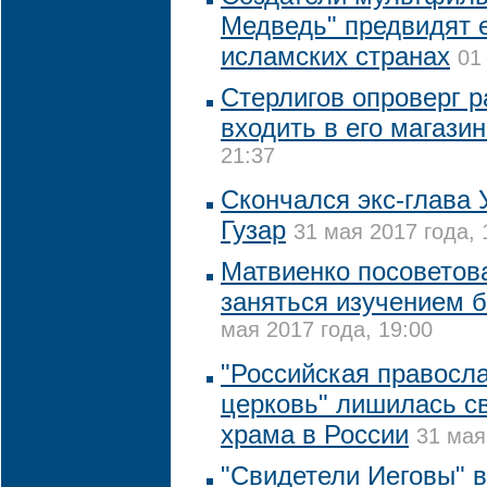
Медведь" предвидят е
исламских странах
01
Стерлигов опроверг 
входить в его магази
21:37
Скончался экс-глава
Гузар
31 мая 2017 года, 
Матвиенко посоветов
заняться изучением 
мая 2017 года, 19:00
"Российская правосл
церковь" лишилась с
храма в России
31 мая
"Свидетели Иеговы" в