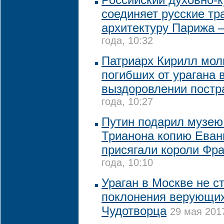
соединяет русские тр
архитектуру Парижа 
года, 10:32
Патриарх Кирилл мол
погибших от урагана 
выздоровлении пост
года, 10:27
Путин подарил музею
Трианона копию Еванг
присягали короли Фр
года, 10:10
Ураган в Москве не с
поклонения верующи
Чудотворца
29 мая 2017