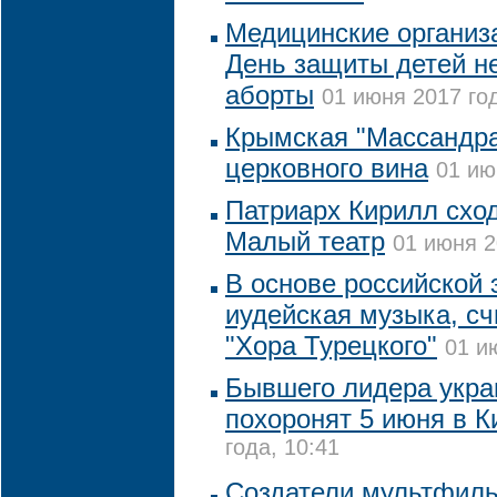
Медицинские организ
День защиты детей не
аборты
01 июня 2017 год
Крымская "Массандра
церковного вина
01 ию
Патриарх Кирилл сход
Малый театр
01 июня 2
В основе российской
иудейская музыка, сч
"Хора Турецкого"
01 и
Бывшего лидера укра
похоронят 5 июня в К
года, 10:41
Создатели мультфил