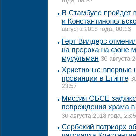
года, 08:37
В Стамбуле пройдет 
и Константинопольско
августа 2018 года, 00:16
Герт Вилдерс отменил
на пророка на фоне 
мусульман
30 августа 2
Христианка впервые 
провинции в Египте
3
23:57
Миссия ОБСЕ зафикс
повреждения храма в
30 августа 2018 года, 23:
Сербский патриарх о
патриарха Константи