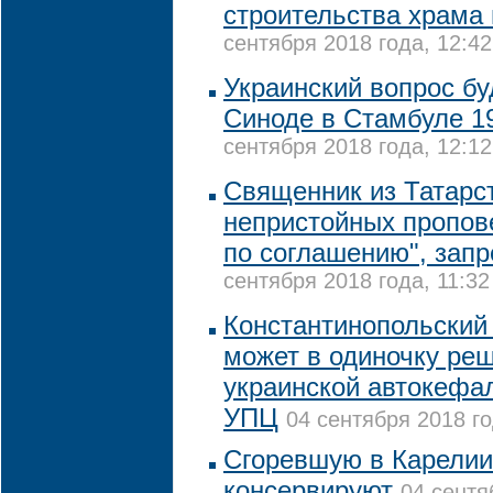
строительства храма 
сентября 2018 года, 12:42
Украинский вопрос бу
Синоде в Стамбуле 1
сентября 2018 года, 12:12
Священник из Татарст
непристойных пропове
по соглашению", зап
сентября 2018 года, 11:32
Константинопольский 
может в одиночку ре
украинской автокефал
УПЦ
04 сентября 2018 го
Сгоревшую в Карелии
консервируют
04 сентя