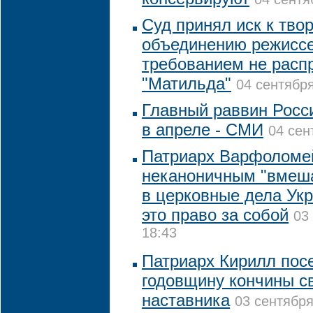
Суд принял иск к тво
объединению режиссе
требованием не расп
"Матильда"
04 сентября
Главный раввин Росс
в апреле - СМИ
04 сен
Патриарх Варфоломе
неканоничным "вмеш
в церковные дела Укр
это право за собой
03
18:43
Патриарх Кирилл посе
годовщину кончины св
наставника
03 сентября