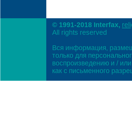
© 1991-2018 Interfax,
rel
All rights reserved
Вся информация, размещ
только для персонально
воспроизведению и / ил
как с письменного разр