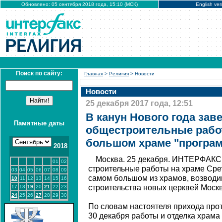
Обновлено: 05 сентября 2018 года, 15:10 (МСК)
English ver
Поиск по сайту:
Главная
>
Религия
> Новости
Новости
25 декабря 2017 года, 12:51
В канун Нового года зав
Памятные даты
общестроительные рабо
большом храме "програ
2018
Москва. 25 декабря. ИНТЕРФАКС
01
02
строительные работы на храме Сре
03
04
05
06
07
08
09
самом большом из храмов, возвод
10
11
12
13
14
15
16
строительства новых церквей Моск
17
18
19
20
21
22
23
24
25
26
27
28
29
30
По словам настоятеля прихода про
30 декабря работы и отделка храма