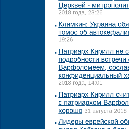
Церквей - митрополи
2018 года, 23:26
Климкин: Украина обя
томос об автокефали
19:26
Патриарх Кирилл не 
подробности встречи 
Варфоломеем, сосла
конфиденциальный х
2018 года, 14:01
Патриарх Кирилл счит
с патриархом Варфо
хорошо
31 августа 2018 
Лидеры еврейской о