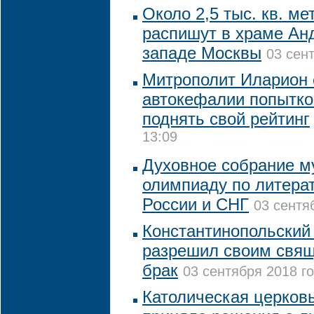
Около 2,5 тыс. кв. ме
распишут в храме Ан
западе Москвы
03 сент
Митрополит Иларион 
автокефалии попытк
поднять свой рейтинг
13:09
Духовное собрание м
олимпиаду по литера
России и СНГ
03 сентя
Константинопольский
разрешил своим свя
брак
03 сентября 2018 го
Католическая церковь