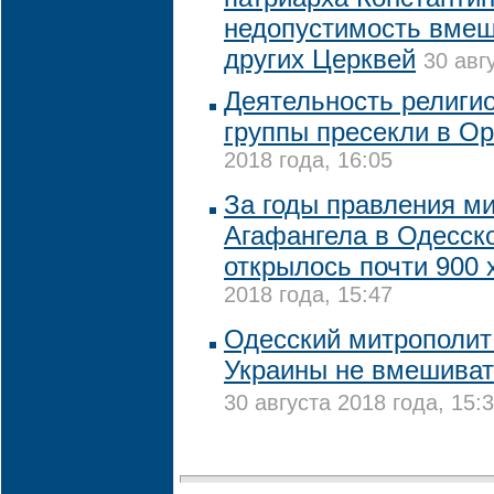
недопустимость вмеш
других Церквей
30 авг
Деятельность религи
группы пресекли в О
2018 года, 16:05
За годы правления м
Агафангела в Одесск
открылось почти 900
2018 года, 15:47
Одесский митрополит
Украины не вмешиват
30 августа 2018 года, 15: