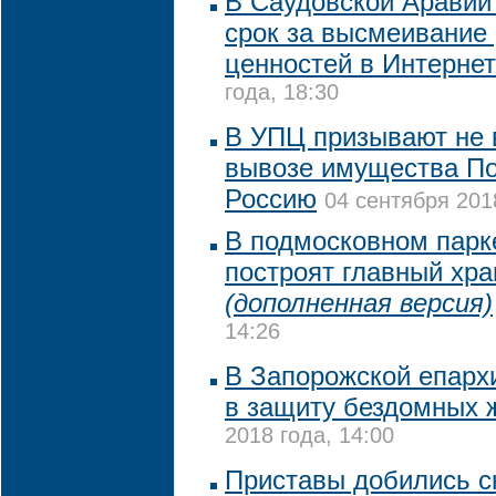
В Саудовской Аравии
срок за высмеивание
ценностей в Интерне
года, 18:30
В УПЦ призывают не 
вывозе имущества По
Россию
04 сентября 201
В подмосковном парк
построят главный хр
(дополненная версия)
14:26
В Запорожской епарх
в защиту бездомных 
2018 года, 14:00
Приставы добились с