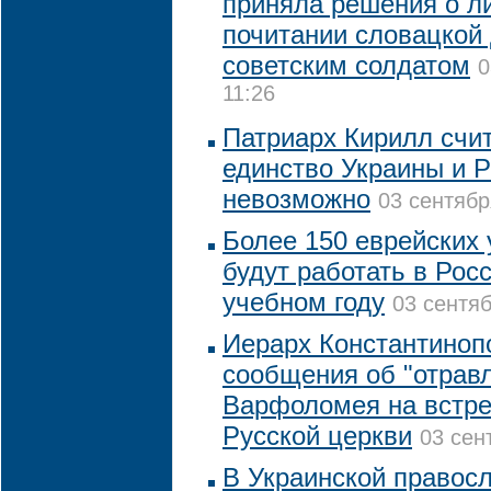
приняла решения о л
почитании словацкой 
советским солдатом
0
11:26
Патриарх Кирилл счит
единство Украины и Р
невозможно
03 сентябр
Более 150 еврейских
будут работать в Рос
учебном году
03 сентяб
Иерарх Константиноп
сообщения об "отрав
Варфоломея на встре
Русской церкви
03 сен
В Украинской правос