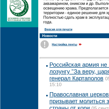
аквамарином, ониксом и др. Выпол
освещению храма. Предполагается 
территории - единое решение для 
Полностью сдать храм в эксплуатац
года.
Версия для печати
Новости
Настройка ленты
Российская армия не 
лозунгу "За веру, цар
генерал Картаполов
0
15:10
Православная церко
призывает молиться 
страны от кори
05 сент