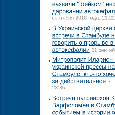
назвали "фейком" и
даровании автокефал
сентября 2018 года, 21:22
В Украинской церкви 
встречи в Стамбуле н
говорить о прорыве в
автокефалии
01 сентяб
Митрополит Иларион 
украинской прессы на
Стамбуле: кто-то хоч
за действительное
31 
23:35
Встреча патриархов 
Варфоломея в Стамбу
событием в истории 