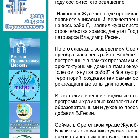
году состоится его освящение.
"Наконец в Жулебино, где проживае
появился уникальный, величествен
на весь район", - заявил журналис
строительства храмов, депутат Гос
патриарха Владимир Ресин.
По его словам, с возведением Сре
преобразился весь район. Вообще, 
построенные в рамках программы 
архитектурными доминантами окру
"следом тянут за собой" и благоус
территорий, создавая тем самым о
рекреационные зоны для горожан.
И это только внешние, видимые пл
программы храмовые комплексы ст
образовательными и духовно-просв
добавил В.Ресин.
Сейчас в Сретенском храме Жулеби
Близится к окончанию художестве
полов природным и полудрагоценн