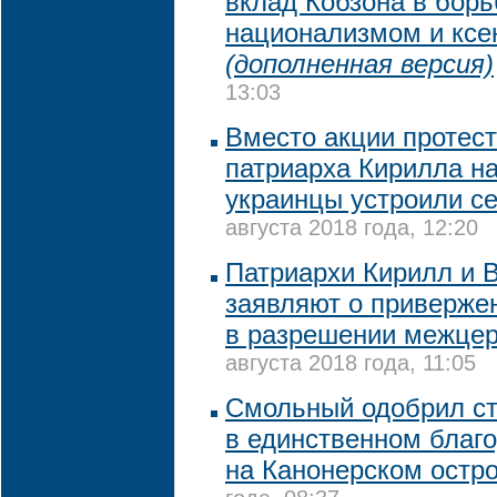
вклад Кобзона в борь
национализмом и кс
(дополненная версия)
13:03
Вместо акции протест
патриарха Кирилла на
украинцы устроили с
августа 2018 года, 12:20
Патриархи Кирилл и
заявляют о приверже
в разрешении межцер
августа 2018 года, 11:05
Смольный одобрил ст
в единственном благ
на Канонерском остр