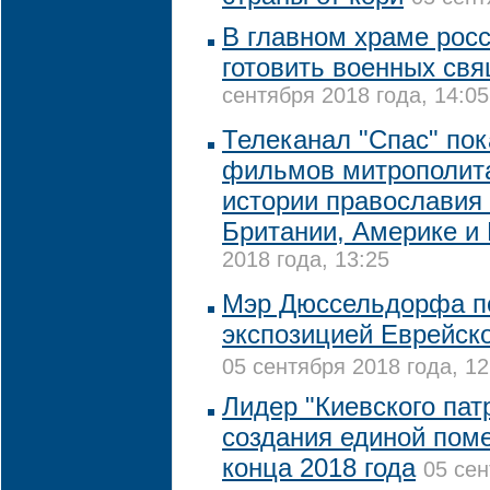
В главном храме росс
готовить военных св
сентября 2018 года, 14:05
Телеканал "Спас" по
фильмов митрополит
истории православия 
Британии, Америке и 
2018 года, 13:25
Мэр Дюссельдорфа п
экспозицией Еврейско
05 сентября 2018 года, 12
Лидер "Киевского пат
создания единой пом
конца 2018 года
05 сен