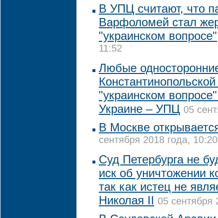
В УПЦ считают, что п
Варфоломей стал жер
"украинском вопросе"
11:52
Любые односторонние
Константинопольской
"украинском вопросе"
Украине – УПЦ
05 сент
В Москве открываетс
сентября 2018 года, 10:20
Суд Петербурга не бу
иск об уничтожении к
так как истец не явл
Николая II
05 сентября 