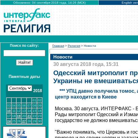
Обновлено: 04 сентября 2018 года, 14:26 (МСК)
English ver
Поиск по сайту:
Главная
>
Религия
> Новости
Новости
30 августа 2018 года, 15:31
Одесский митрополит пр
Памятные даты
Украины не вмешиваться
2018
*** УПЦ давно получила томос,
центр находится в Киеве
01
02
03
04
05
06
07
08
09
Москва. 30 августа. ИНТЕРФАКС -
10
11
12
13
14
15
16
Рады митрополит Одесский и Измаил
17
18
19
20
21
22
23
государство не должно вмешиватьс
24
25
26
27
28
29
30
"Важно понимать, что Церковь и го
природе и по своим целям и задача