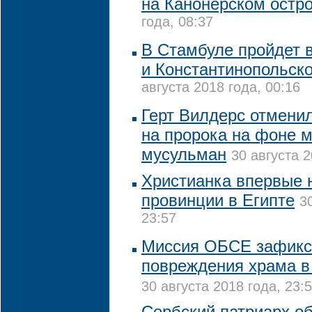
на Канонерском остр
года, 08:37
В Стамбуле пройдет 
и Константинопольско
августа 2018 года, 00:16
Герт Вилдерс отменил
на пророка на фоне 
мусульман
30 августа 2
Христианка впервые 
провинции в Египте
3
23:57
Миссия ОБСЕ зафикс
повреждения храма в
30 августа 2018 года, 23:
Сербский патриарх о