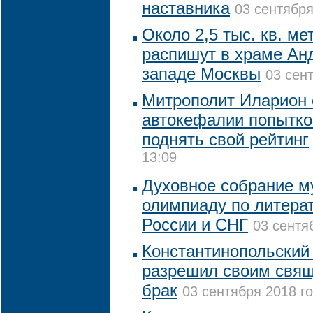
наставника
03 сентября
Около 2,5 тыс. кв. ме
распишут в храме Ан
западе Москвы
03 сент
Митрополит Иларион 
автокефалии попытк
поднять свой рейтинг
13:09
Духовное собрание м
олимпиаду по литера
России и СНГ
03 сентя
Константинопольский
разрешил своим свя
брак
03 сентября 2018 го