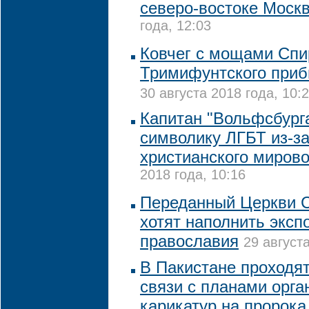
северо-востоке Моск
года, 12:03
Ковчег с мощами Спи
Тримифунтского приб
30 августа 2018 года, 10:
Капитан "Вольфсбурга
символику ЛГБТ из-за
христианского миров
2018 года, 10:16
Переданный Церкви 
хотят наполнить эксп
православия
29 августа
В Пакистане проходят
связи с планами орга
карикатур на пророк