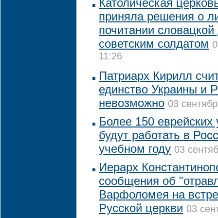
Католическая церковь
приняла решения о л
почитании словацкой 
советским солдатом
0
11:26
Патриарх Кирилл счит
единство Украины и Р
невозможно
03 сентябр
Более 150 еврейских
будут работать в Рос
учебном году
03 сентяб
Иерарх Константиноп
сообщения об "отрав
Варфоломея на встре
Русской церкви
03 сен