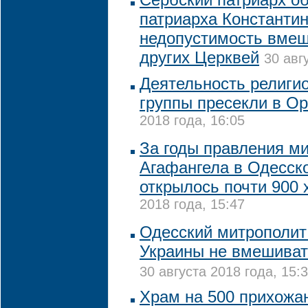
патриарха Константи
недопустимость вмеш
других Церквей
30 авг
Деятельность религи
группы пресекли в О
2018 года, 16:05
За годы правления м
Агафангела в Одесск
открылось почти 900
2018 года, 15:47
Одесский митрополит
Украины не вмешиват
30 августа 2018 года, 15:
Храм на 500 прихожа