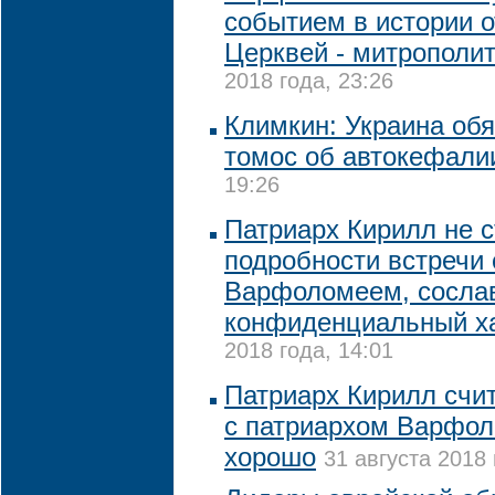
событием в истории 
Церквей - митрополи
2018 года, 23:26
Климкин: Украина обя
томос об автокефали
19:26
Патриарх Кирилл не 
подробности встречи 
Варфоломеем, сосла
конфиденциальный х
2018 года, 14:01
Патриарх Кирилл счит
с патриархом Варфо
хорошо
31 августа 2018 