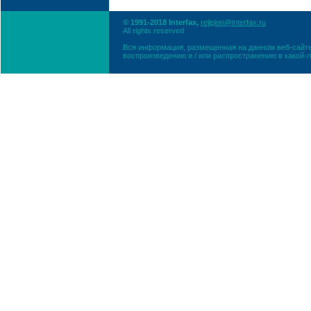
© 1991-2018 Interfax,
religion@interfax.ru
All rights reserved
Вся информация, размещенная на данном веб-сайте
воспроизведению и / или распространению в какой-