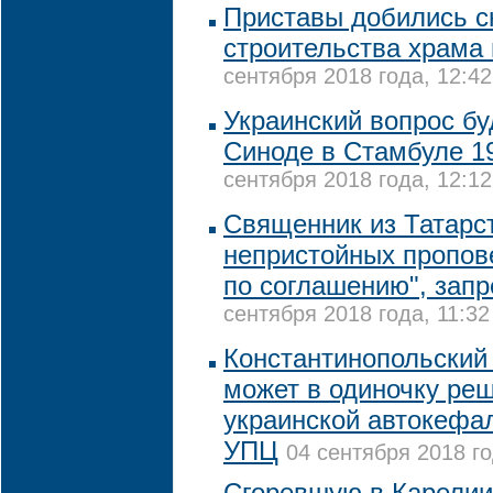
Приставы добились с
строительства храма 
сентября 2018 года, 12:42
Украинский вопрос бу
Синоде в Стамбуле 1
сентября 2018 года, 12:12
Священник из Татарст
непристойных пропове
по соглашению", зап
сентября 2018 года, 11:32
Константинопольский 
может в одиночку ре
украинской автокефал
УПЦ
04 сентября 2018 го
Сгоревшую в Карелии