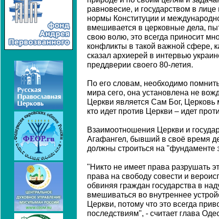
равновесие, и государством в лице
нормы Конституции и международног
вмешивается в церковные дела, пыт
свою волю, это всегда приносит мн
конфликты в такой важной сфере, ка
сказал архиерей в интервью украи
преддверии своего 80-летия.
По его словам, необходимо помнить,
мира сего, она установлена не вож
Церкви является Сам Бог, Церковь 
кто идет против Церкви – идет проти
Взаимоотношения Церкви и государ
Агафангел, бывший в своё время д
должны строиться на "фундаменте з
"Никто не имеет права разрушать э
права на свободу совести и вероис
обвиняя граждан государства в над
вмешиваться во внутреннее устрой
Церкви, потому что это всегда при
последствиям", - считает глава Оде