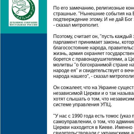
По его замечанию, религиозные ко
страшные. "Нынешние события на 
подтверждение этому. И не дай Бог 
- сказал митрополит.
Поэтому, считает он, "пусть каждый
парламент принимает законы, кото
благосостояние народа, правительс
жизнь, армия охраняет государстве
борется с правонарушителями, а Це
молитвы "о богохранимой стране на
народе ея" и свидетельствует о ве
народа нашего”, - сказал митрополи
Он сожалеет, что на Украине сущес
независимой Церкви и о так называ
хотят слышать о том, что независим
системе управления УПЦ.
"У нас с 1990 года есть томос (указ 
самоуправлении, о том, что админ
Церкви находится в Киеве. Именно 
свидетельствовали с украинскими 