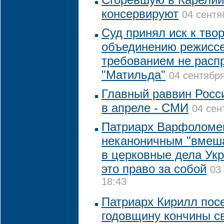
консервируют
04 сентя
Суд принял иск к тво
объединению режиссе
требованием не расп
"Матильда"
04 сентября
Главный раввин Росс
в апреле - СМИ
04 сен
Патриарх Варфоломе
неканоничным "вмеш
в церковные дела Укр
это право за собой
03
18:43
Патриарх Кирилл посе
годовщину кончины св