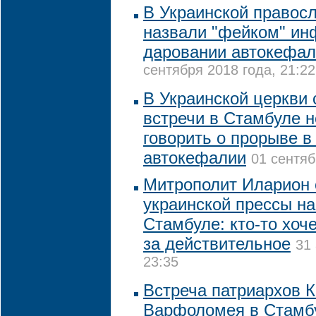
В Украинской правос
назвали "фейком" и
даровании автокефал
сентября 2018 года, 21:22
В Украинской церкви 
встречи в Стамбуле н
говорить о прорыве в
автокефалии
01 сентяб
Митрополит Иларион 
украинской прессы на
Стамбуле: кто-то хоч
за действительное
31 
23:35
Встреча патриархов 
Варфоломея в Стамбу