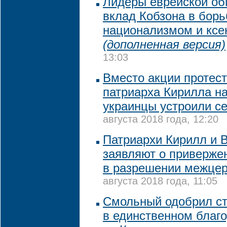
Лидеры еврейской о
вклад Кобзона в борь
национализмом и кс
(дополненная версия)
13:03
Вместо акции протест
патриарха Кирилла на
украинцы устроили с
августа 2018 года, 12:20
Патриархи Кирилл и
заявляют о приверже
в разрешении межцер
августа 2018 года, 11:05
Смольный одобрил ст
в единственном благ