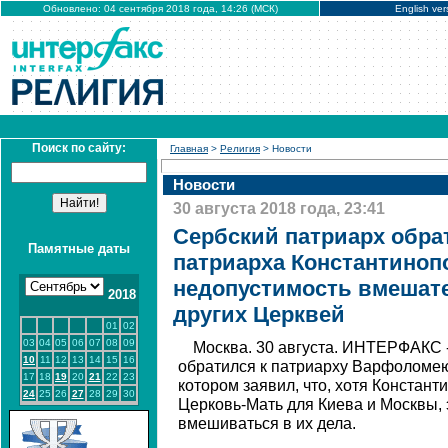
Обновлено: 04 сентября 2018 года, 14:26 (МСК)
English ver
Поиск по сайту:
Главная
>
Религия
> Новости
Новости
30 августа 2018 года, 23:41
Сербский патриарх обра
Памятные даты
патриарха Константиноп
недопустимость вмешате
2018
других Церквей
01
02
03
04
05
06
07
08
09
Москва. 30 августа. ИНТЕРФАКС 
10
11
12
13
14
15
16
обратился к патриарху Варфоломею
17
18
19
20
21
22
23
котором заявил, что, хотя Констант
24
25
26
27
28
29
30
Церковь-Мать для Киева и Москвы, 
вмешиваться в их дела.