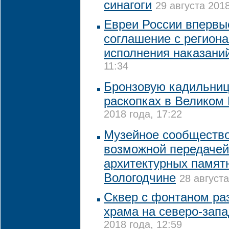
синагоги
29 августа 2018
Евреи России впервы
соглашение с регион
исполнения наказани
11:34
Бронзовую кадильниц
раскопках в Великом
2018 года, 17:22
Музейное сообщество
возможной передачей
архитектурных памя
Вологодчине
28 августа
Сквер с фонтаном ра
храма на северо-зап
2018 года, 12:59