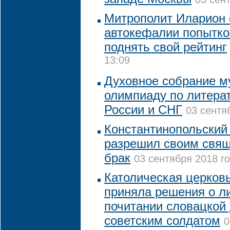
Митрополит Иларион 
автокефалии попытк
поднять свой рейтинг
13:09
Духовное собрание м
олимпиаду по литера
России и СНГ
03 сентя
Константинопольский
разрешил своим свя
брак
03 сентября 2018 го
Католическая церковь
приняла решения о л
почитании словацкой 
советским солдатом
0