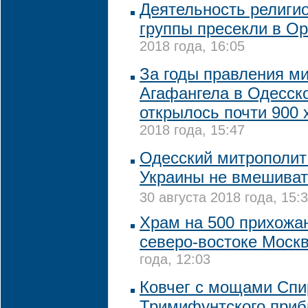
Деятельность религи
группы пресекли в О
2018 года, 16:05
За годы правления м
Агафангела в Одесск
открылось почти 900
2018 года, 15:47
Одесский митрополит
Украины не вмешиват
30 августа 2018 года, 15:
Храм на 500 прихожа
северо-востоке Моск
года, 12:03
Ковчег с мощами Спи
Тримифунтского приб