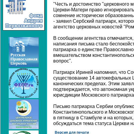
"Честь и достоинство "церковного 
Церкви-Матери право игнорировать 
сомнение исторически образованны
- заявил Сербский патриарх, которо
агентство церковных новостей "Ро
В сообщении агентства отмечается,
написания письма стало беспокойс
патриарха о единстве Православной
вмешательством константинопольск
вопрос".
Патриарх Ириней напомнил, что Со
существование 14 автокефальных 
канонических пределах. Этим заяв
подтверждается, что автономная ук
юрисдикции Московского патриарха
Письмо патриарха Сербии опублико
Константинопольского и Московског
в пятницу в Стамбуле и на которых,
обсуждаться тема статуса Церкви н
Версия для печати