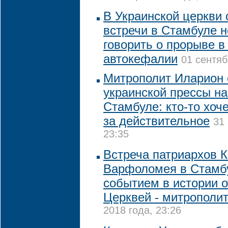
В Украинской церкви 
встречи в Стамбуле н
говорить о прорыве в
автокефалии
01 сентяб
Митрополит Иларион 
украинской прессы на
Стамбуле: кто-то хоч
за действительное
31 
23:35
Встреча патриархов 
Варфоломея в Стамбу
событием в истории 
Церквей - митрополи
2018 года, 23:26