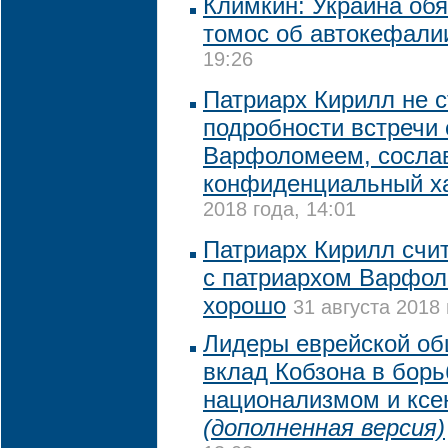
Климкин: Украина обя
томос об автокефали
19:26
Патриарх Кирилл не 
подробности встречи 
Варфоломеем, сосла
конфиденциальный х
2018 года, 14:01
Патриарх Кирилл счит
с патриархом Варфо
хорошо
31 августа 2018 
Лидеры еврейской о
вклад Кобзона в борь
национализмом и кс
(дополненная версия)