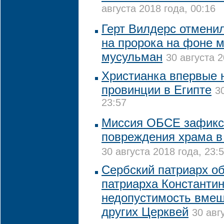
августа 2018 года, 00:16
Герт Вилдерс отменил
на пророка на фоне 
мусульман
30 августа 2
Христианка впервые 
провинции в Египте
3
23:57
Миссия ОБСЕ зафикс
повреждения храма в
30 августа 2018 года, 23:
Сербский патриарх о
патриарха Константи
недопустимость вмеш
других Церквей
30 авг