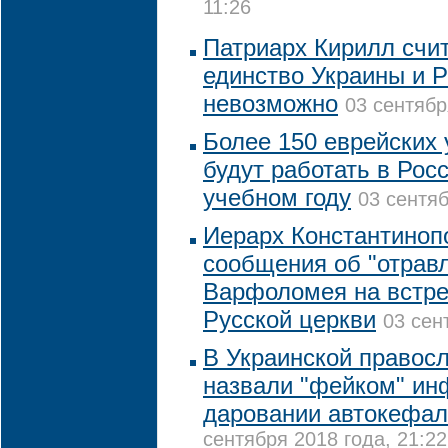
11:26
Патриарх Кирилл счит
единство Украины и Р
невозможно
03 сентябр
Более 150 еврейских
будут работать в Рос
учебном году
03 сентяб
Иерарх Константиноп
сообщения об "отрав
Варфоломея на встре
Русской церкви
03 сен
В Украинской правос
назвали "фейком" и
даровании автокефал
сентября 2018 года, 21:22