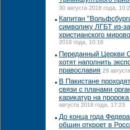
30 августа 2018 года, 10:
Капитан "Вольфсбурга
символику ЛГБТ из-за
христианского миров
2018 года, 10:16
Переданный Церкви 
хотят наполнить эксп
православия
29 августа
В Пакистане проходят
связи с планами орга
карикатур на пророк
августа 2018 года, 17:23
До конца года Федера
общин откроет в Росс