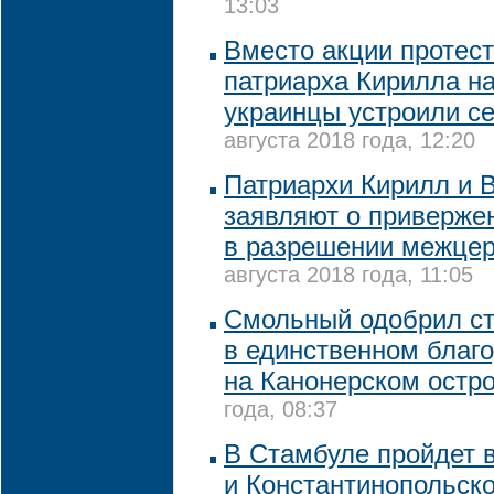
13:03
Вместо акции протест
патриарха Кирилла на
украинцы устроили с
августа 2018 года, 12:20
Патриархи Кирилл и
заявляют о приверже
в разрешении межцер
августа 2018 года, 11:05
Смольный одобрил ст
в единственном благ
на Канонерском остр
года, 08:37
В Стамбуле пройдет 
и Константинопольско