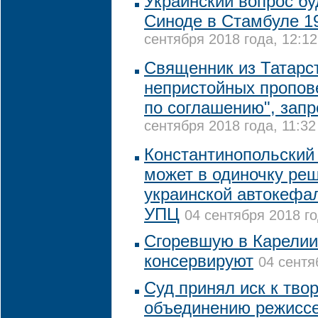
Украинский вопрос бу
Синоде в Стамбуле 1
сентября 2018 года, 12:12
Священник из Татарст
непристойных пропове
по соглашению", зап
сентября 2018 года, 11:32
Константинопольский 
может в одиночку ре
украинской автокефал
УПЦ
04 сентября 2018 го
Сгоревшую в Карелии
консервируют
04 сентя
Суд принял иск к тво
объединению режиссе