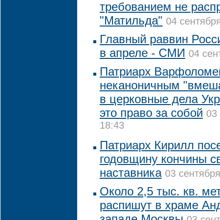
требованием не расп
"Матильда"
04 сентября
Главный раввин Росс
в апреле - СМИ
04 сен
Патриарх Варфоломе
неканоничным "вмеш
в церковные дела Укр
это право за собой
03
18:43
Патриарх Кирилл посе
годовщину кончины св
наставника
03 сентября
Около 2,5 тыс. кв. ме
распишут в храме Ан
западе Москвы
03 сент