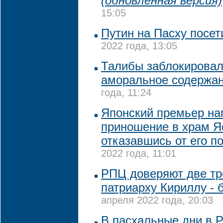
(обновленная версия)
15:05
Путин на Пасху посет
2022 года, 13:05
Талибы заблокировали
аморальное содержа
года, 11:24
Японский премьер на
приношение в храм Я
отказавшись от его п
2022 года, 11:01
РПЦ доверяют две тр
патриарху Кириллу - 
апреля 2022 года, 20:03
В пасхальные дни в Р