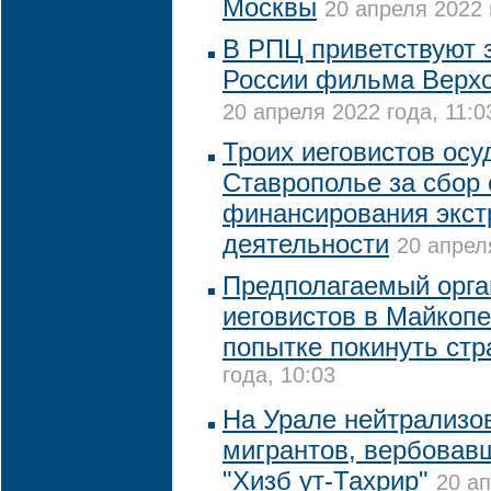
Москвы
20 апреля 2022 
В РПЦ приветствуют з
России фильма Верхо
20 апреля 2022 года, 11:0
Троих иеговистов осу
Ставрополье за сбор 
финансирования экст
деятельности
20 апрел
Предполагаемый орга
иеговистов в Майкопе
попытке покинуть стр
года, 10:03
На Урале нейтрализо
мигрантов, вербовав
"Хизб ут-Тахрир"
20 ап