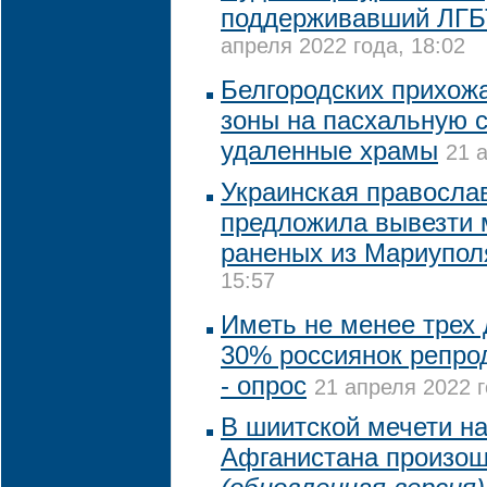
поддерживавший ЛГБ
апреля 2022 года, 18:02
Белгородских прихожа
зоны на пасхальную с
удаленные храмы
21 
Украинская правосла
предложила вывезти 
раненых из Мариупол
15:57
Иметь не менее трех 
30% россиянок репрод
- опрос
21 апреля 2022 г
В шиитской мечети на
Афганистана произош