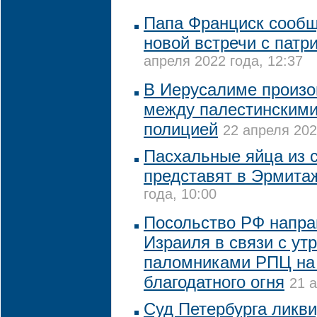
Папа Франциск сообщ
новой встречи с пат
апреля 2022 года, 12:37
В Иерусалиме произо
между палестинскими
полицией
22 апреля 202
Пасхальные яйца из 
представят в Эрмита
года, 10:00
Посольство РФ напра
Израиля в связи с ут
паломниками РПЦ на
благодатного огня
21 а
Суд Петербурга ликв