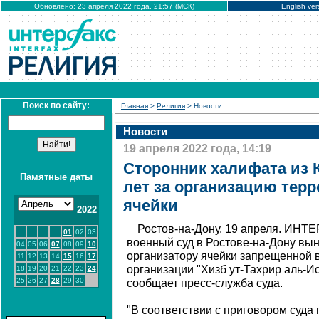
Обновлено: 23 апреля 2022 года, 21:57 (МСК)
English ver
Поиск по сайту:
Главная
>
Религия
> Новости
Новости
19 апреля 2022 года, 14:19
Сторонник халифата из 
Памятные даты
лет за организацию тер
ячейки
2022
Ростов-на-Дону. 19 апреля. ИН
01
02
03
военный суд в Ростове-на-Дону вы
04
05
06
07
08
09
10
организатору ячейки запрещенной 
11
12
13
14
15
16
17
организации "Хизб ут-Тахрир аль-
18
19
20
21
22
23
24
25
26
27
28
29
30
сообщает пресс-служба суда.
"В соответствии с приговором суда