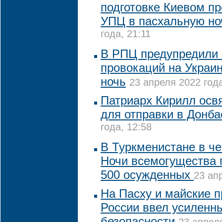
подготовке Киевом п
УПЦ в пасхальную но
года, 21:11
В РПЦ предупредили 
провокаций на Украи
ночь
23 апреля 2022 года
Патриарх Кирилл освя
для отправки в Донба
года, 12:58
В Туркменистане в ч
Ночи всемогущества
500 осужденных
23 ап
На Пасху и майские 
России ввел усиленн
безопасности