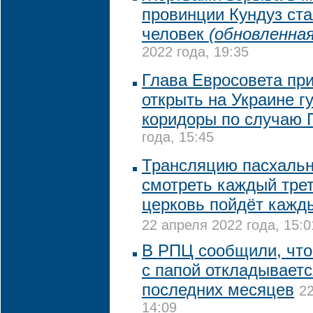
провинции Кундуз ста
человек
(обновленная
2022 года, 19:35
Глава Евросовета пр
открыть на Украине 
коридоры по случаю 
года, 15:45
Трансляцию пасхальн
смотреть каждый трет
церковь пойдёт кажд
22 апреля 2022 года, 15:0
В РПЦ сообщили, что
с папой откладываетс
последних месяцев
22
14:09