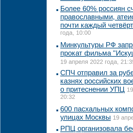
Более 60% россиян с
православными, атеи
почти каждый четвёр
года, 10:00
Минкультуры РФ запр
прокат фильма "Иску
19 апреля 2022 года, 21:3
СПЧ отправил за руб
казнях российских во
о притеснении УПЦ
19
20:32
600 пасхальных комп
улицах Москвы
19 апр
РПЦ организовала бе