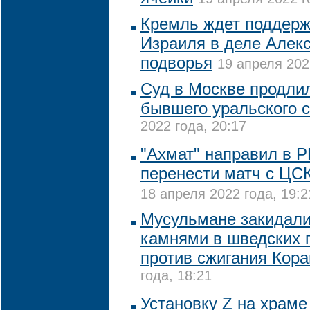
Кремль ждет поддерж
Израиля в деле Алек
подворья
19 апреля 202
Суд в Москве продлил
бывшего уральского 
2022 года, 20:17
"Ахмат" направил в 
перенести матч с ЦС
18 апреля 2022 года, 19:2
Мусульмане закидали
камнями в шведских г
против сжигания Кора
года, 18:21
Установку Z на храме