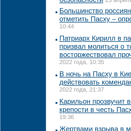
23 апреля
Большинство россиян
отметить Пасху – опр
10:44
Патриарх Кирилл в п
призвал молиться о т
восторжествовал про
2022 года, 10:35
В ночь на Пасху в Ки
действовать коменда
2022 года, 21:37
Карильон прозвучит 
крепости в честь Пас
19:36
Жертвами взрыва в м