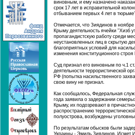
виновным, и ему назначено наказа
срок 17 лет в исправительной колон
отбыванием первых 4 лет в тюрьме"
Отмечается, что Зиядинов в ноябре
Крыму деятельность ячейки "Хизб ут
пропагандистскую работу среди мес
неустановленных лиц в скрытую де
благоприятных условий для насильс
изменения конституционного строя
Суд признал его виновным по ч.1 ст
деятельности террористической орган
РФ (попытка насильственного захва
свою вину не признал.
Как сообщалось, Федеральная служ
года заявила о задержании семерых
Крыму, их подозревают в причастно
распространению террористической
полуострова, возбуждены уголовны
По результатам обысков были заде
Украины - Эмиль Зиядинов, Исмет 