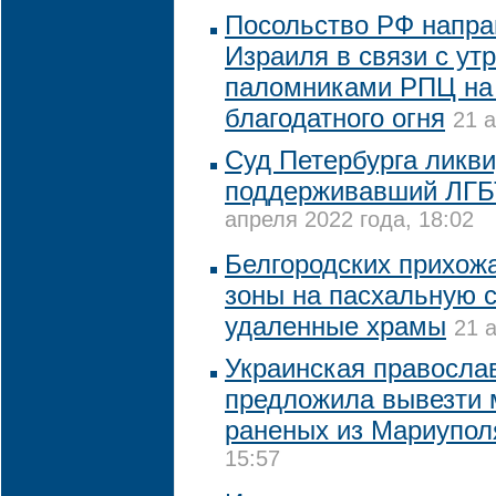
Посольство РФ напра
Израиля в связи с ут
паломниками РПЦ на
благодатного огня
21 а
Суд Петербурга ликв
поддерживавший ЛГБ
апреля 2022 года, 18:02
Белгородских прихожа
зоны на пасхальную с
удаленные храмы
21 
Украинская правосла
предложила вывезти 
раненых из Мариупол
15:57