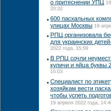
о притеснении УПЦ
19
20:32
600 пасхальных комп
улицах Москвы
19 апр
РПЦ организовала бе
для украинских дете
2022 года, 15:59
В РПЦ сочли неумест
куличи и яйца буквы 
15:03
Специалист по этикет
хозяйкам вести пасха
чтобы успеть подгото
19 апреля 2022 года, 14:4