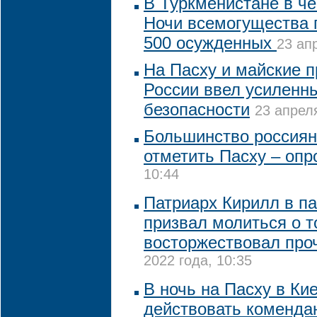
В Туркменистане в ч
Ночи всемогущества
500 осужденных
23 ап
На Пасху и майские 
России ввел усиленн
безопасности
23 апреля
Большинство россиян
отметить Пасху – опр
10:44
Патриарх Кирилл в п
призвал молиться о т
восторжествовал про
2022 года, 10:35
В ночь на Пасху в Ки
действовать коменда