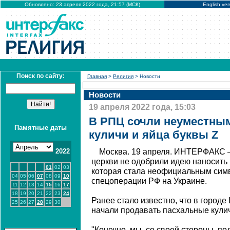
Обновлено: 23 апреля 2022 года, 21:57 (МСК)
English ver
Поиск по сайту:
Главная
>
Религия
> Новости
Новости
19 апреля 2022 года, 15:03
В РПЦ сочли неуместным
Памятные даты
куличи и яйца буквы Z
2022
Москва. 19 апреля. ИНТЕРФАКС –
церкви не одобрили идею наносить н
01
02
03
которая стала неофициальным сим
04
05
06
07
08
09
10
спецоперации РФ на Украине.
11
12
13
14
15
16
17
18
19
20
21
22
23
24
Ранее стало известно, что в город
25
26
27
28
29
30
начали продавать пасхальные кулич
"Конечно, мы, со своей стороны, 