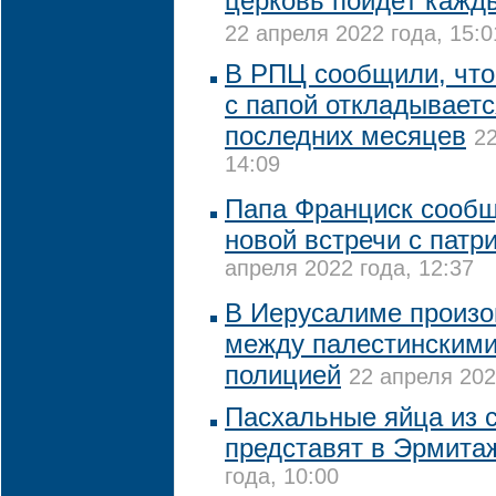
церковь пойдёт кажд
22 апреля 2022 года, 15:0
В РПЦ сообщили, что
с папой откладываетс
последних месяцев
22
14:09
Папа Франциск сообщ
новой встречи с пат
апреля 2022 года, 12:37
В Иерусалиме произо
между палестинскими
полицией
22 апреля 202
Пасхальные яйца из 
представят в Эрмита
года, 10:00