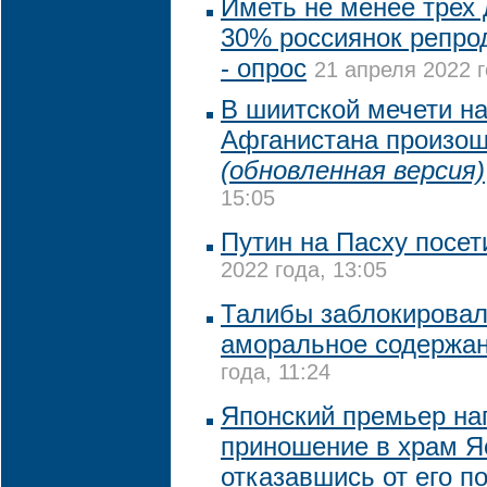
Иметь не менее трех 
30% россиянок репрод
- опрос
21 апреля 2022 г
В шиитской мечети на
Афганистана произош
(обновленная версия)
15:05
Путин на Пасху посет
2022 года, 13:05
Талибы заблокировали
аморальное содержа
года, 11:24
Японский премьер на
приношение в храм Я
отказавшись от его п