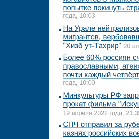
попытке покинуть стр
года, 10:03
На Урале нейтрализо
мигрантов, вербовав
"Хизб ут-Тахрир"
20 ап
Более 60% россиян с
православными, атеи
почти каждый четвёр
года, 10:00
Минкультуры РФ запр
прокат фильма "Иску
19 апреля 2022 года, 21:3
СПЧ отправил за руб
казнях российских во