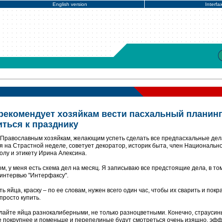
English version
Interfa
 рекомендует хозяйкам вести пасхальный планинг
иться к празднику
 Православным хозяйкам, желающим успеть сделать все предпасхальные дела
я на Страстной неделе, советует декоратор, историк быта, член Национальн
олу и этикету Ирина Алексина.
ом, у меня есть схема дел на месяц. Я записываю все предстоящие дела, в то
 интервью "Интерфаксу".
 яйца, краску – по ее словам, нужен всего один час, чтобы их сварить и покра
просто купить.
елайте яйца разнокалиберными, не только разноцветными. Конечно, страусин
ые покрупнее и поменьше и перепелиные будут смотреться очень изящно, эфф