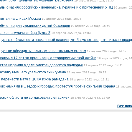
айн-прокат фильма "Искушение" Верховена
19 апреля 2022 года, 21:35
лы о казнях российских военных на Украине и о притеснении УПЦ
19 апреля 2
вятся на улицах Москвы
19 апреля 2022 года, 16:04
бучение для украинских детей-беженцев
19 апреля 2022 года, 15:59
ние на куличи и яйца буквы Z
19 апреля 2022 года, 15:03
ует хозяйкам вести пасхальный планинг, чтобы успеть подготовиться к праз
дует не обсуждать политику за пасхальным столом
19 апреля 2022 года, 14:32
олучил 17 лет за организацию террористической ячейки
19 апреля 2022 года, 1
ства Израиля в деле Александровского подворья
19 апреля 2022 года, 14:11
ратнику бывшего уральского схиигумена
18 апреля 2022 года, 20:17
у перенести матч с ЦСКА из-за рамадана
18 апреля 2022 года, 19:21
их камнями в шведских городах, протестуя против сжигания Корана
18 апреля
вской области не согласовали с епархией
18 апреля 2022 года, 18:09
Все нов