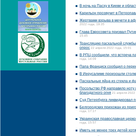
В ночь на Пасху в Киеве и обла
Карильон прозвучит в Петропавл
Жертвами взрыва в мечети в аф
2022 года, 19:35
Глава Евросовета призвал Пути
15:45
Трансляцию пасхальной службы 
опрос
22 апреля 2022 года, 15:01
В РПЦ сообщили, что встреча п
года, 14:09
Папа Франциск сообщил о перен
В Иерусалиме произошли столк
Пасхальные яйца из стекла и 
Посольство РФ направило ноту 
благодатного огня
21 апреля 2022 
Суд Петербурга ликвидировал 
Белгородских прихожан из приг
года, 17:17
Украинская православная церк
года, 15:57
Иметь не менее трех детей хотя