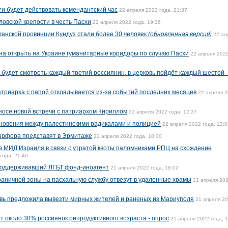
сти будет действовать комендантский час
22 апреля 2022 года, 21:37
овской крепости в честь Пасхи
22 апреля 2022 года, 19:36
ганской провинции Кундуз стали более 30 человек
(обновленная версия)
22 ап
на открыть на Украине гуманитарные коридоры по случаю Пасхи
22 апреля 2022
будет смотреть каждый третий россиянин, в церковь пойдёт каждый шестой 
атриарха с папой откладывается из-за событий последних месяцев
22 апреля 
осе новой встречи с патриархом Кириллом
22 апреля 2022 года, 12:37
новения между палестинскими радикалами и полицией
22 апреля 2022 года, 12:0
фарфора представят в Эрмитаже
22 апреля 2022 года, 10:00
в МИД Израиля в связи с утратой квоты паломниками РПЦ на схождение
года, 21:40
поддерживавший ЛГБТ фонд-иноагент
21 апреля 2022 года, 18:02
раничной зоны на пасхальную службу отвезут в удаленные храмы
21 апреля 20
овь предложила вывезти мирных жителей и раненых из Мариуполя
21 апреля 2
т около 30% россиянок репродуктивного возраста - опрос
21 апреля 2022 года, 