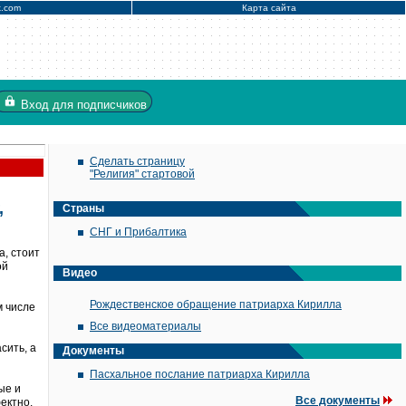
x.com
Карта сайта
Вход
для подписчиков
Сделать страницу
"Религия" стартовой
,
Страны
СНГ и Прибалтика
, стоит
ой
Видео
Рождественское обращение патриарха Кирилла
м числе
Все видеоматериалы
сить, а
Документы
Пасхальное послание патриарха Кирилла
ые и
Все документы
ектно.