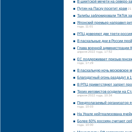
В шиитской мечети на северо-
Путин на Пасху посетит храм
21
Талибы заблокировали TikTok з
Японский премьер направил рит
года, 11:01
РПЦ доверяют две трети россия
В пасхальные дни в России про
Глава военной администрации 
апреля 2022 года, 17:52
ЕС поддерживает призыв генсек
года, 17:29
В пасхальную ночь московское м
Благодатный огонь раздадут в 
В РПЦ приветствуют запрет про
Троих иеговистов осудили на С
апреля 2022 года, 10:34
Предполагаемый организатор яч
года, 10:03
На Урале нейтрализована ячейк
Более 60% россиян считают себ
года, 10:00