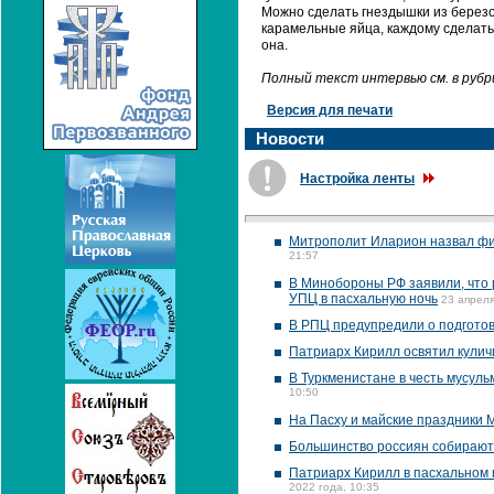
Можно сделать гнездышки из березо
карамельные яйца, каждому сделать 
она.
Полный текст интервью см. в руб
Версия для печати
Новости
Настройка ленты
Митрополит Иларион назвал фи
21:57
В Минобороны РФ заявили, что 
УПЦ в пасхальную ночь
23 апреля
В РПЦ предупредили о подготов
Патриарх Кирилл освятил куличи
В Туркменистане в честь мусул
10:50
На Пасху и майские праздники
Большинство россиян собираютс
Патриарх Кирилл в пасхальном 
2022 года, 10:35