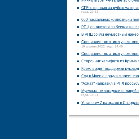
Минкультуры РФ запретило онл
СПЧ отправил за рубеж материа
года, 20:32
600 пасхальных композиций поя
РПЦ организовала бесплатное о
В РПЦ сочли неуместным нанесе
Специалист по этикету рекоменд
19 апреля 2022 года, 14:40
Специалист по этикету рекомен
Сторонник халифата из Крыма п
Кремль ждет поддержки руковод
Суд в Москве продлил арест со
"Ахмат" направил в РПЛ просьб
Мусульмане закидали полицейск
года, 18:21
Установку Z на храме в Свердло