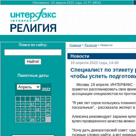
Обновлено: 23 апреля 2022 года, 21:57 (МСК)
Поиск по сайту:
Главная
>
Религия
> Новости
Новости
19 апреля 2022 года, 14:40
Специалист по этикету
Памятные даты
чтобы успеть подготов
Москва. 19 апреля. ИНТЕРФАКС -
2022
грамотно распланировать свое врем
ассоциации специалистов по проток
01
02
03
"Я уже лет сорок пользуюсь планинг
04
05
06
07
08
09
10
пасхальные", - рассказала эксперт в
11
12
13
14
15
16
17
18
19
20
21
22
23
24
Алексина рекомендует заранее купить
25
26
27
28
29
30
кулич проверенного качества можно 
"Хочу дать декораторский совет: сд
гусиные сложно найти, а вот курин