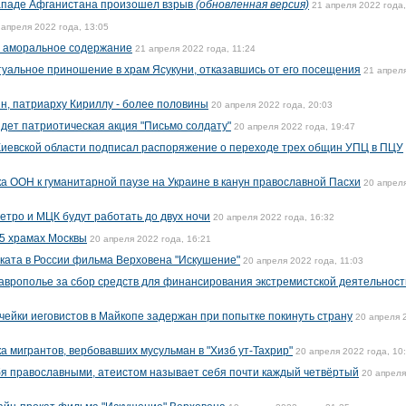
западе Афганистана произошел взрыв
(обновленная версия)
21 апреля 2022 года,
 апреля 2022 года, 13:05
а аморальное содержание
21 апреля 2022 года, 11:24
уальное приношение в храм Ясукуни, отказавшись от его посещения
21 апрел
н, патриарху Кириллу - более половины
20 апреля 2022 года, 20:03
йдет патриотическая акция "Письмо солдату"
20 апреля 2022 года, 19:47
Киевской области подписал распоряжение о переходе трех общин УПЦ в ПЦУ
а ООН к гуманитарной паузе на Украине в канун православной Пасхи
20 апрел
етро и МЦК будут работать до двух ночи
20 апреля 2022 года, 16:32
15 храмах Москвы
20 апреля 2022 года, 16:21
ката в России фильма Верховена "Искушение"
20 апреля 2022 года, 11:03
таврополье за сбор средств для финансирования экстремистской деятельност
ейки иеговистов в Майкопе задержан при попытке покинуть страну
20 апреля 
а мигрантов, вербовавших мусульман в "Хизб ут-Тахрир"
20 апреля 2022 года, 10
я православными, атеистом называет себя почти каждый четвёртый
20 апреля