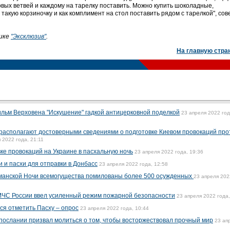
вых ветвей и каждому на тарелку поставить. Можно купить шоколадные,
такую корзиночку и как комплимент на стол поставить рядом с тарелкой", сов
рике
"Эксклюзив"
.
На главную стра
льм Верховена "Искушение" гадкой антицерковной поделкой
23 апреля 2022 год
располагают достоверными сведениями о подготовке Киевом провокаций про
 2022 года, 21:11
ке провокаций на Украине в пасхальную ночь
23 апреля 2022 года, 19:36
 и пасхи для отправки в Донбасс
23 апреля 2022 года, 12:58
ьманской Ночи всемогущества помилованы более 500 осужденных
23 апреля 202
 МЧС России ввел усиленный режим пожарной безопасности
23 апреля 2022 года,
я отметить Пасху – опрос
23 апреля 2022 года, 10:44
послании призвал молиться о том, чтобы восторжествовал прочный мир
23 ап