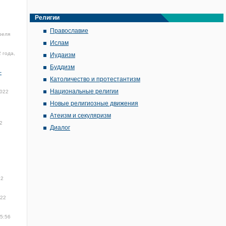
Религии
Православие
реля
Ислам
 года,
Иудаизм
Буддизм
–
Католичество и протестантизм
Национальные религии
2022
Новые религиозные движения
Атеизм и секуляризм
2
Диалог
22
022
15:56