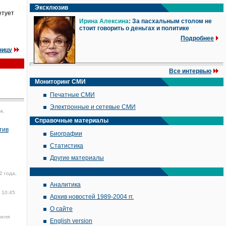
Эксклюзив
етует
Ирина Алексина
: За пасхальным столом не
стоит говорить о деньгах и политике
Подробнее
ницу
Все интервью
Мониторинг СМИ
Печатные СМИ
Электронные и сетевые СМИ
а,
Справочные материалы
тив
Биографии
Статистика
Другие материалы
2 года,
Аналитика
 10:45
Архив новостей 1989-2004 гг.
О сайте
реля
English version