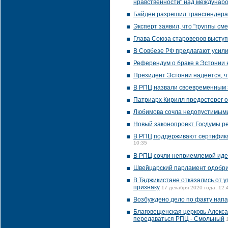
нравственности" над междунар
Байден разрешил трансгендера
Эксперт заявил, что "группы см
Глава Союза староверов выступ
В Совбезе РФ предлагают усили
Референдум о браке в Эстонии 
Президент Эстонии надеется, ч
В РПЦ назвали своевременным з
Патриарх Кирилл предостерег о
Любимова сочла недопустимыми к
Новый законопроект Госдумы ре
В РПЦ поддерживают сертифика
10:35
В РПЦ сочли неприемлемой иде
Швейцарский парламент одобр
В Таджикистане отказались от 
признаку
17 декабря 2020 года, 12:
Возбуждено дело по факту напа
Благовещенская церковь Алекса
передаваться РПЦ - Смольный