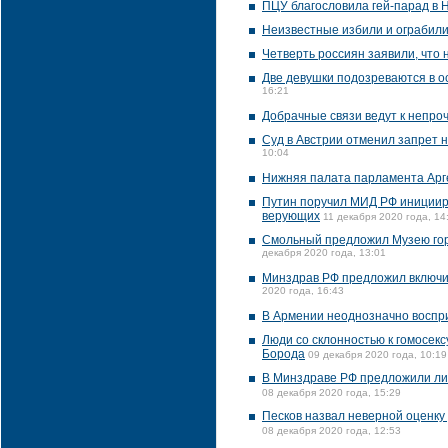
ПЦУ благословила гей-парад в 
Неизвестные избили и ограбили
Четверть россиян заявили, что 
Две девушки подозреваются в о
16:21
Добрачные связи ведут к непро
Суд в Австрии отменил запрет
10:04
Нижняя палата парламента Арг
Путин поручил МИД РФ инициир
верующих
11 декабря 2020 года, 14
Смольный предложил Музею гор
декабря 2020 года, 13:01
Минздрав РФ предложил включи
2020 года, 16:43
В Армении неоднозначно воспри
Люди со склонностью к гомосекс
Борода
09 декабря 2020 года, 10:19
В Минздраве РФ предложили ли
08 декабря 2020 года, 15:29
Песков назвал неверной оценку
08 декабря 2020 года, 12:53