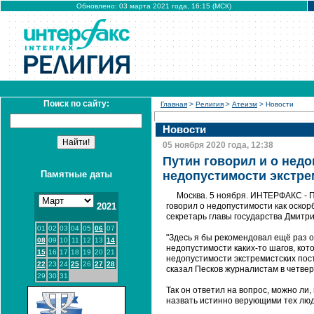
Обновлено: 03 марта 2021 года, 16:15 (МСК)
Поиск по сайту:
Главная
>
Религия
>
Атеизм
> Новости
Новости
05 ноября 2020 года, 12:38
Путин говорил и о нед
Памятные даты
недопустимости экстре
Москва. 5 ноября. ИНТЕРФАКС - 
2021
говорил о недопустимости как оскор
секретарь главы государства Дмитри
01
02
03
04
05
06
07
"Здесь я бы рекомендовал ещё раз о
08
09
10
11
12
13
14
недопустимости каких-то шагов, кот
15
16
17
18
19
20
21
недопустимости экстремистских пост
22
23
24
25
26
27
28
сказал Песков журналистам в четверг
29
30
31
Так он ответил на вопрос, можно ли
назвать истинно верующими тех люде