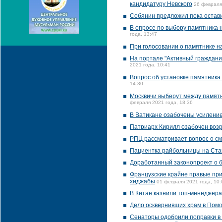
кандидатуру Невского
26 февраля
Собянин предложил пока остав
В опросе по выбору памятника н
года, 13:47
При голосовании о памятнике 
На портале "Активный граждани
2021 года, 10:41
Вопрос об установке памятника
14:30
Москвичи выберут между памятн
февраля 2021 года, 18:36
В Ватикане озабочены усиление
Патриарх Кирилл озабочен возр
РПЦ рассматривает вопрос о см
Пациентка райбольницы на Ста
Доработанный законопроект о б
Французские крайне правые при
хиджабы
01 февраля 2021 года, 10:
В Китае казнили топ-менеджера
Дело осквернивших храм в Помо
Сенаторы одобрили поправки в 