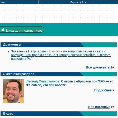
x.com
Карта сайта
Вход
для подписчиков
Документы
Заявление Патриаршей комиссии по вопросам семьи в связи с
обсуждением проекта закона "О профилактике семейно-бытового
насилия в РФ"
Все документы
Эксклюзив раздела
Леонид Севастьянов
: Смерть эмбрионов при ЭКО не то
же самое, что при аборте
Подробнее
Все интервью
Видео