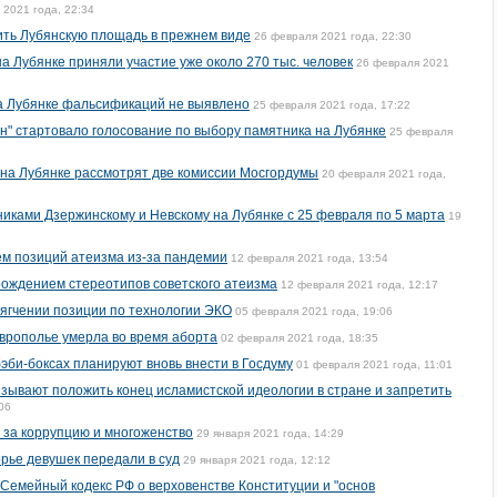
 2021 года, 22:34
ить Лубянскую площадь в прежнем виде
26 февраля 2021 года, 22:30
а Лубянке приняли участие уже около 270 тыс. человек
26 февраля 2021
на Лубянке фальсификаций не выявлено
25 февраля 2021 года, 17:22
н" стартовало голосование по выбору памятника на Лубянке
25 февраля
 на Лубянке рассмотрят две комиссии Мосгордумы
20 февраля 2021 года,
иками Дзержинскому и Невскому на Лубянке с 25 февраля по 5 марта
19
м позиций атеизма из-за пандемии
12 февраля 2021 года, 13:54
ождением стереотипов советского атеизма
12 февраля 2021 года, 12:17
ягчении позиции по технологии ЭКО
05 февраля 2021 года, 19:06
врополье умерла во время аборта
02 февраля 2021 года, 18:35
эби-боксах планируют вновь внести в Госдуму
01 февраля 2021 года, 11:01
зывают положить конец исламистской идеологии в стране и запретить
06
 за коррупцию и многоженство
29 января 2021 года, 14:29
рье девушек передали в суд
29 января 2021 года, 12:12
Семейный кодекс РФ о верховенстве Конституции и "основ