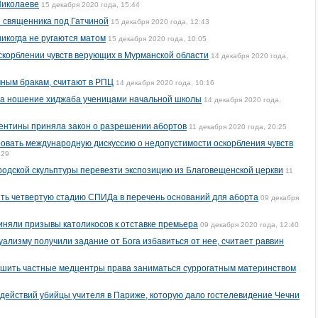
Николаеве
15 декабря 2020 года, 15:44
 священника под Гатчиной
15 декабря 2020 года, 12:43
никогда не ругаются матом
15 декабря 2020 года, 10:05
скорблении чувств верующих в Мурманской области
14 декабря 2020 года,
чным бракам, считают в РПЦ
14 декабря 2020 года, 10:16
 на ношение хиджаба ученицами начальной школы
14 декабря 2020 года,
ентины приняла закон о разрешении абортов
11 декабря 2020 года, 20:25
овать международную дискуссию о недопустимости оскорбления чувств
:29
одской скульптуры перевезти экспозицию из Благовещенской церкви
11
ть четвертую стадию СПИДа в перечень оснований для аборта
09 декабря
няли призывы католикосов к отставке премьера
09 декабря 2020 года, 12:40
уализму получили задание от Бога избавиться от нее, считает раввин
шить частные медцентры права заниматься суррогатным материнством
 действий убийцы учителя в Париже, которую дало гостелевидение Чечни