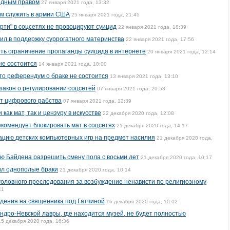
одным правом
27 января 2021 года, 13:32
м служить в армии США
25 января 2021 года, 21:45
ерти" в соцсетях не провоцируют суицид
22 января 2021 года, 18:39
ил в поддержку суррогатного материнства
22 января 2021 года, 17:56
ть ограничение пропаганды суицида в интернете
20 января 2021 года, 12:14
не состоится
14 января 2021 года, 10:00
то референдум о браке не состоится
13 января 2021 года, 13:10
акон о регулировании соцсетей
07 января 2021 года, 20:53
т цифрового рабства
07 января 2021 года, 12:39
ак мат, так и цензуру в искусстве
22 декабря 2020 года, 12:08
комендует блокировать мат в соцсетях
21 декабря 2020 года, 14:17
цию детских компьютерных игр на предмет насилия
21 декабря 2020 года,
ю Байдена разрешить смену пола с восьми лет
21 декабря 2020 года, 10:17
ил однополые браки
21 декабря 2020 года, 10:14
уголовного преследования за возбуждение ненависти по религиозному
41
дения на священника под Гатчиной
16 декабря 2020 года, 10:02
ндро-Невской лавры, где находится музей, не будет полностью
15 декабря 2020 года, 16:36