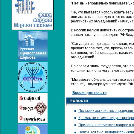
"Нет, вы неправильно понимаете", - 
"Те, кто пытается использовать вер
они должны преследоваться по закон
религиозных объединений - ИФ)", - с
В России нельзя допустить обостре
заявил накануне президент РФ Вла
"Ситуация в ряде стран сложная, мы
провокаторов, тех, кто, прикрываясь
как повод, чтобы оправдать насилие
объединений.
По словам главы государства, это п
конфликты, и они могут тлеть годам
"Мы вместе обязаны делать все воз
стране", - подчеркнул президент РФ.
Версия для печати
Новости
Польских активисток оправдали
Кремль не комментирует прекра
Прилепин не считает вопрос о 
Почти 320 тыс. человек приняли