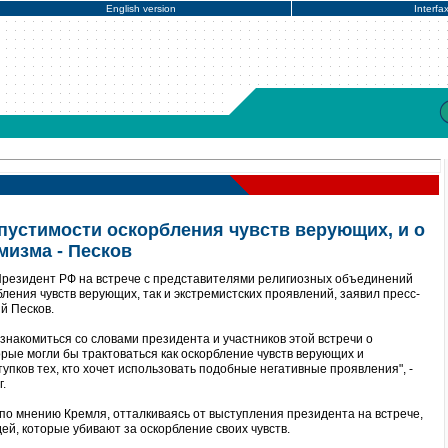
English version
Interfa
опустимости оскорбления чувств верующих, и о
мизма - Песков
Президент РФ на встрече с представителями религиозных объединений
бления чувств верующих, так и экстремистских проявлений, заявил пресс-
й Песков.
знакомиться со словами президента и участников этой встречи о
орые могли бы трактоваться как оскорбление чувств верующих и
упков тех, кто хочет использовать подобные негативные проявления", -
.
, по мнению Кремля, отталкиваясь от выступления президента на встрече,
й, которые убивают за оскорбление своих чувств.