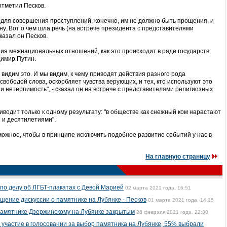
отметил Песков.
у для совершения преступлений, конечно, им не должно быть прощения, и
у. Вот о чем шла речь (на встрече президента с представителями
казал он Песков.
ния межнациональных отношений, как это происходит в ряде государств,
димир Путин.
 видим это. И мы видим, к чему приводят действия разного рода
 свободой слова, оскорбляет чувства верующих, и тех, кто используют это
 и нетерпимость", - сказал он на встрече с представителями религиозных
риводит только к одному результату: "в обществе как снежный ком нарастают
и и десятилетиями".
можное, чтобы в принципе исключить подобное развитие событий у нас в
На главную страницу
 по делу об ЛГБТ-плакатах с Девой Марией
02 марта 2021 года, 16:51
щение дискуссии о памятнике на Лубянке - Песков
01 марта 2021 года, 14:15
памятнике Дзержинскому на Лубянке закрытым
26 февраля 2021 года, 22:38
 участие в голосовании за выбор памятника на Лубянке, 55% выбрали