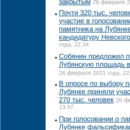
закрытым
26 февраля 2
Почти 320 тыс. челов
участие в голосовани
памятника на Лубянк
кандидатуру Невског
года, 22:34
Собянин предложил п
Лубянскую площадь в
26 февраля 2021 года, 22
В опросе по выбору 
Лубянке приняли учас
270 тыс. человек
26 ф
13:47
При голосовании о па
Лубянке фальсифика