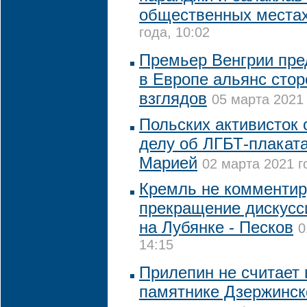
общественных места
года, 10:02
Премьер Венгрии пре
в Европе альянс сто
взглядов
05 марта 2021 
Польских активисток 
делу об ЛГБТ-плаката
Марией
02 марта 2021 г
Кремль не комментир
прекращение дискусс
на Лубянке - Песков
0
14:15
Прилепин не считает 
памятнике Дзержинск