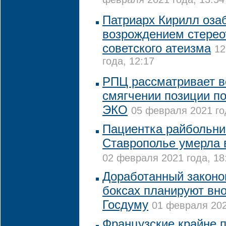
февраля 2021 года, 13:54
Патриарх Кирилл оза
возрождением стерео
советского атеизма
12
года, 12:17
РПЦ рассматривает в
смягчении позиции по
ЭКО
05 февраля 2021 го
Пациентка райбольни
Ставрополье умерла 
02 февраля 2021 года, 18
Доработанный законоп
боксах планируют вно
Госдуму
01 февраля 202
Французские крайне 