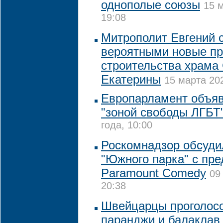
однополые союзы
15 
19:08
Митрополит Евгений 
вероятными новые пр
строительства храма
Екатерины
15 марта 202
Европарламент объя
"зоной свободы ЛГБТ
года, 10:00
Роскомнадзор обсуди
"Южного парка" с пр
Paramount Comedy
09
20:38
Швейцарцы проголосо
паранджи и балаклав