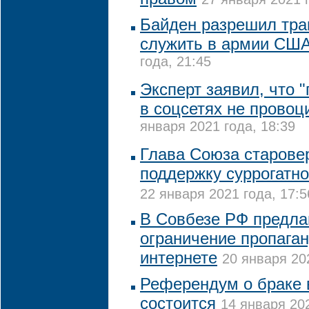
Байден разрешил тра
служить в армии СШ
года, 21:45
Эксперт заявил, что 
в соцсетях не провоц
января 2021 года, 18:39
Глава Союза старове
поддержку суррогатно
22 января 2021 года, 17:5
В Совбезе РФ предла
ограничение пропага
интернете
20 января 20
Референдум о браке 
состоится
14 января 202