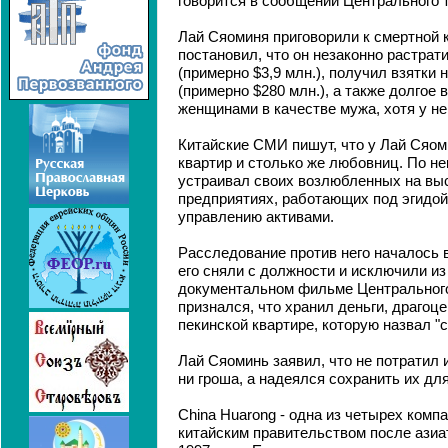
говорится в сообщении Центрального 
Лай Сяоминя приговорили к смертной к
постановил, что он незаконно растрат
(примерно $3,9 млн.), получил взятки 
(примерно $280 млн.), а также долгое
женщинами в качестве мужа, хотя у не
Китайские СМИ пишут, что у Лай Сяом
квартир и столько же любовниц. По н
устраивал своих возлюбленных на выс
предприятиях, работающих под эгидой
управлению активами.
Расследование против него началось в 
его сняли с должности и исключили из 
документальном фильме Центрального
признался, что хранил деньги, драгоце
пекинской квартире, которую назвал "
Лай Сяоминь заявил, что не потратил 
ни гроша, а надеялся сохранить их для
China Huarong - одна из четырех комп
китайским правительством после азиа