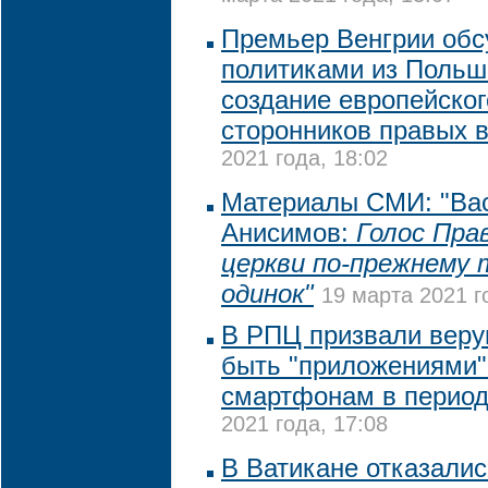
Премьер Венгрии обс
политиками из Польш
создание европейског
сторонников правых 
2021 года, 18:02
Материалы СМИ: "Ва
Анисимов:
Голос Пра
церкви по-прежнему 
одинок"
19 марта 2021 г
В РПЦ призвали веру
быть "приложениями"
смартфонам в период
2021 года, 17:08
В Ватикане отказалис