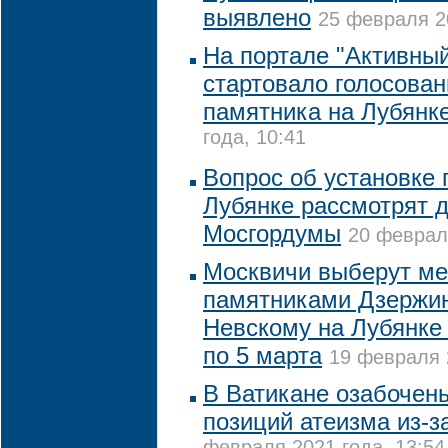
выявлено
25 февраля 20
На портале "Активны
стартовало голосован
памятника на Лубянк
года, 10:41
Вопрос об установке 
Лубянке рассмотрят 
Мосгордумы
20 февраля
Москвичи выберут м
памятниками Дзержи
Невскому на Лубянке
по 5 марта
19 февраля 
В Ватикане озабочен
позиций атеизма из-з