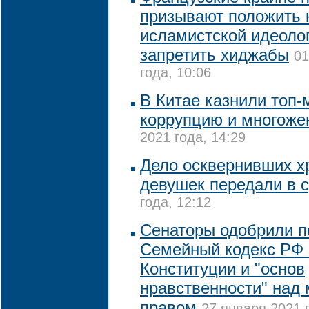
призывают положить 
исламистской идеолог
запретить хиджабы
01
года, 10:06
В Китае казнили топ-
коррупцию и многоже
2021 года, 14:29
Дело осквернивших х
девушек передали в 
года, 12:12
Сенаторы одобрили п
Семейный кодекс РФ 
Конституции и "основ
нравственности" над
правом
27 января 2021 г