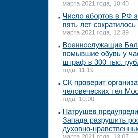
марта 2021 года, 10:40
Число абортов в РФ 
пять лет сократилось
марта 2021 года, 12:39
Военнослужащие Бал
помывшие обувь у ча
штраф в 300 тыс. руб
года, 11:19
СК проверит организа
человеческих тел Мо
года, 10:00
Патрушев предупреди
Запада разрушить ро
духовно-нравственны
марта 2021 года, 13:07