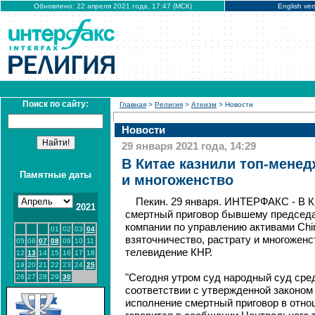
Обновлено: 22 апреля 2021 года, 17:47 (МСК)
English ver
Поиск по сайту:
Главная
>
Религия
>
Атеизм
> Новости
Новости
29 января 2021 года, 14:29
В Китае казнили топ-менед
Памятные даты
и многоженство
Пекин. 29 января. ИНТЕРФАКС - В К
2021
смертный приговор бывшему председ
компании по управлению активами Chi
01
02
03
04
взяточничество, растрату и многожен
05
06
07
08
09
10
11
телевидение КНР.
12
13
14
15
16
17
18
19
20
21
22
23
24
25
"Сегодня утром суд народный суд сре
26
27
28
29
30
соответствии с утвержденной законом
исполнение смертный приговор в отно