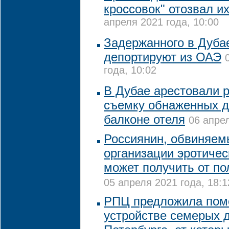
кроссовок" отозвал и
апреля 2021 года, 10:00
Задержанного в Дуба
депортируют из ОАЭ
года, 10:02
В Дубае арестовали р
съемку обнаженных д
балконе отеля
06 апрел
Россиянин, обвиняем
организации эротичес
может получить от п
05 апреля 2021 года, 18:1
РПЦ предложила пом
устройстве семерых д