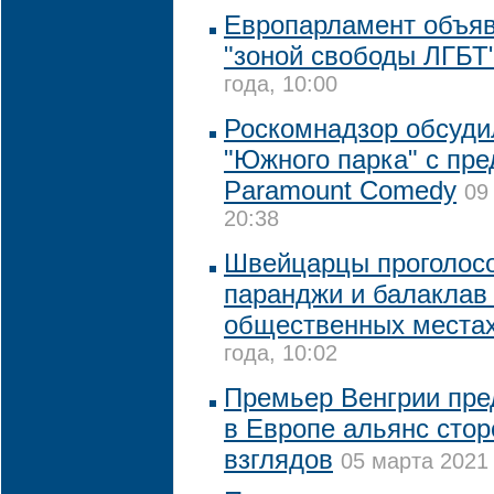
Европарламент объя
"зоной свободы ЛГБТ
года, 10:00
Роскомнадзор обсуди
"Южного парка" с пр
Paramount Comedy
09
20:38
Швейцарцы проголосо
паранджи и балаклав
общественных места
года, 10:02
Премьер Венгрии пре
в Европе альянс сто
взглядов
05 марта 2021 