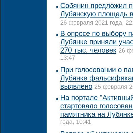
Собянин предложил п
Лубянскую площадь в
26 февраля 2021 года, 22
В опросе по выбору 
Лубянке приняли учас
270 тыс. человек
26 ф
13:47
При голосовании о па
Лубянке фальсифика
выявлено
25 февраля 20
На портале "Активны
стартовало голосован
памятника на Лубянк
года, 10:41