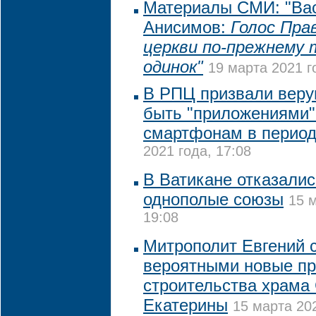
Материалы СМИ: "Ва
Анисимов:
Голос Пра
церкви по-прежнему 
одинок"
19 марта 2021 г
В РПЦ призвали веру
быть "приложениями"
смартфонам в период
2021 года, 17:08
В Ватикане отказалис
однополые союзы
15 
19:08
Митрополит Евгений 
вероятными новые пр
строительства храма
Екатерины
15 марта 202