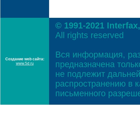
© 1991-2021 Interfax
All rights reserved
Вся информация, ра
Создание web сайта:
предназначена тольк
www.5d.ru
не подлежит дальней
распространению в к
письменного разреш