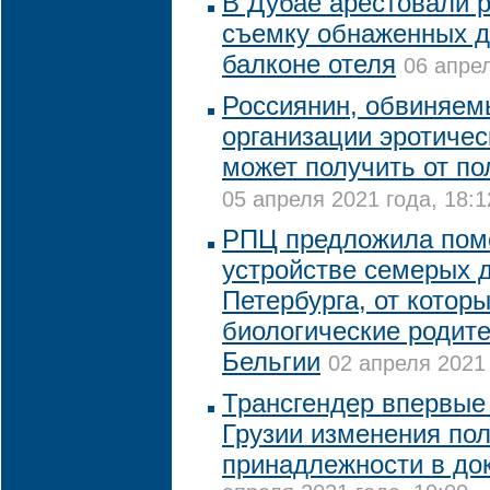
В Дубае арестовали р
съемку обнаженных д
балконе отеля
06 апрел
Россиянин, обвиняем
организации эротичес
может получить от п
05 апреля 2021 года, 18:1
РПЦ предложила пом
устройстве семерых д
Петербурга, от котор
биологические родите
Бельгии
02 апреля 2021 
Трансгендер впервые
Грузии изменения по
принадлежности в до