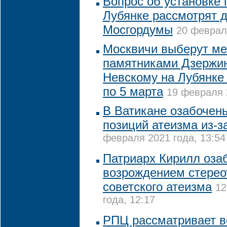
Вопрос об установке 
Лубянке рассмотрят 
Мосгордумы
20 февраля
Москвичи выберут м
памятниками Дзержи
Невскому на Лубянке
по 5 марта
19 февраля 
В Ватикане озабочен
позиций атеизма из-з
февраля 2021 года, 13:54
Патриарх Кирилл оза
возрождением стерео
советского атеизма
12
года, 12:17
РПЦ рассматривает в