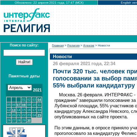
Обновлено: 22 апреля 2021 года, 17:47 (МСК)
English ver
Поиск по сайту:
Главная
>
Религия
>
Атеизм
> Новости
Новости
26 февраля 2021 года, 22:34
Почти 320 тыс. человек пр
Памятные даты
голосовании за выбор памя
55% выбрали кандидатуру 
2021
Москва. 26 февраля. ИНТЕРФАКС - 
01
02
03
04
гражданин" завершили голосование за
05
06
07
08
09
10
11
Лубянской площади, 55% участников 
12
13
14
15
16
17
18
кандидатуру Александра Невского, сл
19
20
21
22
23
24
25
опубликованных на сайте проекта.
26
27
28
29
30
По этим данным, в опросе приняло уча
проголосовало за кандидатуру Феликса