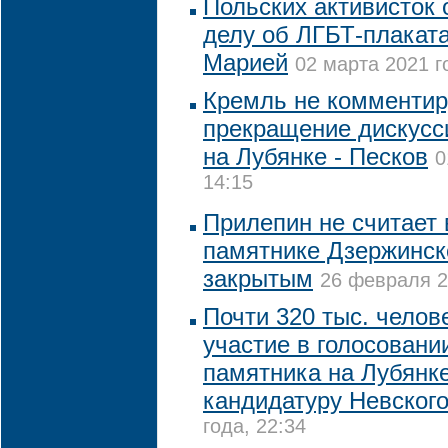
Польских активисток 
делу об ЛГБТ-плаката
Марией
02 марта 2021 г
Кремль не комментир
прекращение дискусс
на Лубянке - Песков
0
14:15
Прилепин не считает 
памятнике Дзержинск
закрытым
26 февраля 2
Почти 320 тыс. челов
участие в голосовани
памятника на Лубянк
кандидатуру Невског
года, 22:34