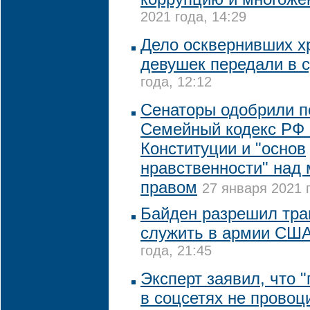
2021 года, 14:29
Дело осквернивших х
девушек передали в 
года, 12:12
Сенаторы одобрили п
Семейный кодекс РФ 
Конституции и "основ
нравственности" над
правом
27 января 2021 г
Байден разрешил тра
служить в армии СШ
года, 21:45
Эксперт заявил, что 
в соцсетях не провоц