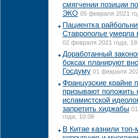
смягчении позиции по
ЭКО
05 февраля 2021 го
Пациентка райбольни
Ставрополье умерла 
02 февраля 2021 года, 18
Доработанный законоп
боксах планируют вно
Госдуму
01 февраля 202
Французские крайне 
призывают положить 
исламистской идеолог
запретить хиджабы
01
года, 10:06
В Китае казнили топ-
коррупцию и многоже