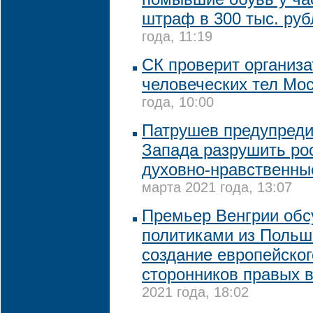
штраф в 300 тыс. руб
года, 11:19
СК проверит организа
человеческих тел Мо
года, 10:00
Патрушев предупреди
Запада разрушить ро
духовно-нравственны
марта 2021 года, 13:07
Премьер Венгрии обс
политиками из Польш
создание европейског
сторонников правых 
2021 года, 18:02