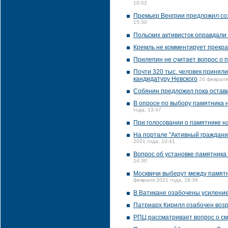
10:02
Премьер Венгрии предложил соз
15:30
Польских активисток оправдали
Кремль не комментирует прекра
Прилепин не считает вопрос о 
Почти 320 тыс. человек приняли
кандидатуру Невского
26 февраля
Собянин предложил пока остав
В опросе по выбору памятника н
года, 13:47
При голосовании о памятнике 
На портале "Активный граждани
2021 года, 10:41
Вопрос об установке памятника
14:30
Москвичи выберут между памятн
февраля 2021 года, 18:36
В Ватикане озабочены усиление
Патриарх Кирилл озабочен возр
РПЦ рассматривает вопрос о см