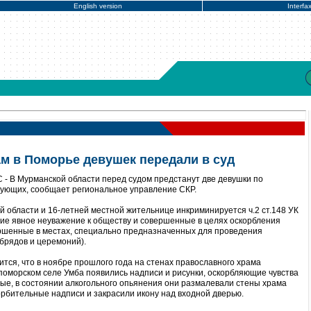
English version
Interfa
м в Поморье девушек передали в суд
- В Мурманской области перед судом предстанут две девушки по
рующих, сообщает региональное управление СКР.
й области и 16-летней местной жительнице инкриминируется ч.2 ст.148 УК
ие явное неуважение к обществу и совершенные в целях оскорбления
ершенные в местах, специально предназначенных для проведения
брядов и церемоний).
ится, что в ноябре прошлого года на стенах православного храма
поморском селе Умба появились надписи и рисунки, оскорбляющие чувства
ые, в состоянии алкогольного опьянения они размалевали стены храма
орбительные надписи и закрасили икону над входной дверью.