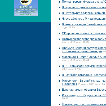
Полная версия фильма о геях "
Возрастной ценз московской вы
В Петербурге задержан серийны
Число абортов в РФ за последни
Военнослужащие Балтфлота, пом
года, 11:19
СК проверит организаторов выс
Патрушев предупредил о попыт
марта 2021 года, 13:07
Премьер Венгрии обсудит с пол
сторонников правых взглядов
19
Материалы СМИ: "Василий Ани
марта 2021 года, 15:44
В РПЦ призвали верующих перес
2021 года, 17:08
В Ватикане отказались благосл
Митрополит Евгений считает в
Екатерины
15 марта 2021 года, 16:
Европарламент объявил Евросо
Роскомнадзор обсудил серию "
20:38
Швейцарцы проголосовали за з