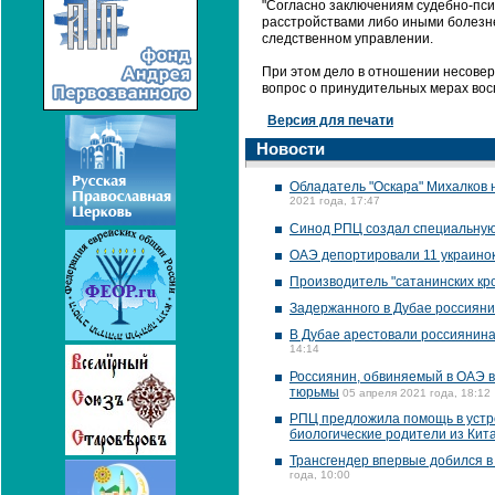
"Согласно заключениям судебно-пси
расстройствами либо иными болезне
следственном управлении.
При этом дело в отношении несове
вопрос о принудительных мерах вос
Версия для печати
Новости
Обладатель "Оскара" Михалков 
2021 года, 17:47
Синод РПЦ создал специальную
ОАЭ депортировали 11 украинок
Производитель "сатанинских кро
Задержанного в Дубае россиян
В Дубае арестовали россиянина
14:14
Россиянин, обвиняемый в ОАЭ в
тюрьмы
05 апреля 2021 года, 18:12
РПЦ предложила помощь в устро
биологические родители из Кита
Трансгендер впервые добился в
года, 10:00