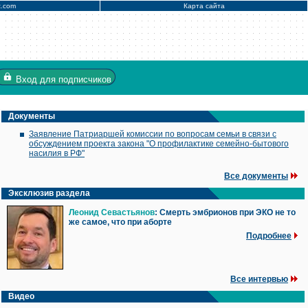
x.com
Карта сайта
Вход
для подписчиков
Документы
Заявление Патриаршей комиссии по вопросам семьи в связи с
обсуждением проекта закона "О профилактике семейно-бытового
насилия в РФ"
Все документы
Эксклюзив раздела
Леонид Севастьянов
: Смерть эмбрионов при ЭКО не то
же самое, что при аборте
Подробнее
Все интервью
Видео