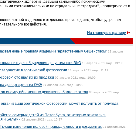
хиатрических экспертиз, девушки какими-либо психическими
нными состоянием психики не страдали и не страдают", - подчеркивают в
ршеннолетней выделено в отдельное производство, чтобы суд решил
питательного воздействия.
На главную страницу
назвал новые правила академии "нравственным бешенством"
22 апреля
 комиссию для обсуждения допустимости ЭКО
13 апреля 2021 года, 19:10
 за участие в эротической фотосессии
13 апреля 2021 года, 11:12
ссовок" отозвал их из продажи
09 апреля 2021 года, 10:00
ина депортируют из ОАЭ
07 апреля 2021 года, 10:02
 за съемку обнаженных девушек на балконе отеля
06 апреля 2021 года,
 организации эротической фотосессии, может получить от полугода
йстве семерых детей из Петербурга, от которых отказались
я и Бельгии
02 апреля 2021 года, 15:27
 Грузии изменения половой принадлежности в документах
01 апреля 2021