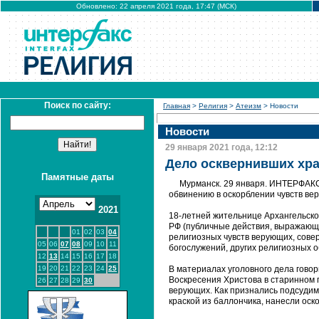
Обновлено: 22 апреля 2021 года, 17:47 (МСК)
Поиск по сайту:
Главная
>
Религия
>
Атеизм
> Новости
Новости
29 января 2021 года, 12:12
Дело осквернивших хра
Памятные даты
Мурманск. 29 января. ИНТЕРФАКС 
обвинению в оскорблении чувств ве
2021
18-летней жительнице Архангельско
РФ (публичные действия, выражающ
01
02
03
04
религиозных чувств верующих, сов
05
06
07
08
09
10
11
богослужений, других религиозных о
12
13
14
15
16
17
18
19
20
21
22
23
24
25
В материалах уголовного дела говор
Воскресения Христова в старинном 
26
27
28
29
30
верующих. Как признались подсудим
краской из баллончика, нанесли оск