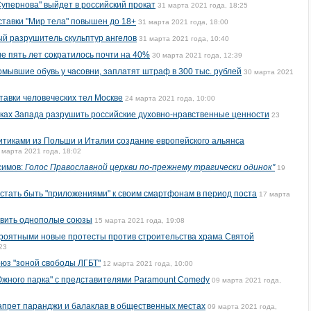
Супернова" выйдет в российский прокат
31 марта 2021 года, 18:25
ставки "Мир тела" повышен до 18+
31 марта 2021 года, 18:00
й разрушитель скульптур ангелов
31 марта 2021 года, 10:40
е пять лет сократилось почти на 40%
30 марта 2021 года, 12:39
ывшие обувь у часовни, заплатят штраф в 300 тыс. рублей
30 марта 2021
тавки человеческих тел Москве
24 марта 2021 года, 10:00
ках Запада разрушить российские духовно-нравственные ценности
23
итиками из Польши и Италии создание европейского альянса
 марта 2021 года, 18:02
симов:
Голос Православной церкви по-прежнему трагически одинок"
19
тать быть "приложениями" к своим смартфонам в период поста
17 марта
овить однополые союзы
15 марта 2021 года, 19:08
ероятными новые протесты против строительства храма Святой
23
юз "зоной свободы ЛГБТ"
12 марта 2021 года, 10:00
Южного парка" с представителями Paramount Comedy
09 марта 2021 года,
апрет паранджи и балаклав в общественных местах
09 марта 2021 года,