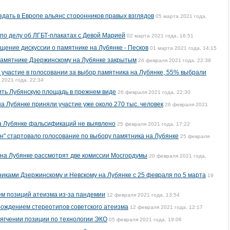
дать в Европе альянс сторонников правых взглядов
05 марта 2021 года,
 по делу об ЛГБТ-плакатах с Девой Марией
02 марта 2021 года, 16:51
щение дискуссии о памятнике на Лубянке - Песков
01 марта 2021 года, 14:15
памятнике Дзержинскому на Лубянке закрытым
26 февраля 2021 года, 22:38
 участие в голосовании за выбор памятника на Лубянке, 55% выбрали
 2021 года, 22:34
ить Лубянскую площадь в прежнем виде
26 февраля 2021 года, 22:30
а Лубянке приняли участие уже около 270 тыс. человек
26 февраля 2021
на Лубянке фальсификаций не выявлено
25 февраля 2021 года, 17:22
н" стартовало голосование по выбору памятника на Лубянке
25 февраля
 на Лубянке рассмотрят две комиссии Мосгордумы
20 февраля 2021 года,
иками Дзержинскому и Невскому на Лубянке с 25 февраля по 5 марта
19
м позиций атеизма из-за пандемии
12 февраля 2021 года, 13:54
ождением стереотипов советского атеизма
12 февраля 2021 года, 12:17
ягчении позиции по технологии ЭКО
05 февраля 2021 года, 19:06