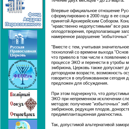
течение двух месяцев - до 29 марта.
Впервые официальное отношение Рус
сформулировано в 2000 году в ее соц
принятой Архиерейским Собором. Кон
"нравственно недопустимыми" все раз
оплодотворения, предполагающие заго
намеренное разрушение "избыточных"
"Вместе с тем, учитывая значительно
технологий со времени выхода "Основ
что привело в том числе к появлению 
процессе ЭКО и перенести в утробы м
эмбриона, Церковь также допускает д
детородном возрасте, возможность ос
говорится в опубликованном сегодня 
предложен для обсуждения.
При этом подчеркнуто, что допустимы
ЭКО при непременном исключении сл
методов: получение "избыточных" эмб
эмбрионов, редукция плодов, донорст
предимплантационная диагностика.
Так, допустимой альтернативой замо