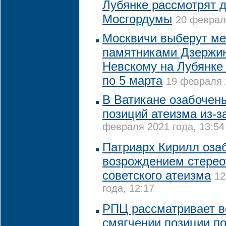
Лубянке рассмотрят 
Мосгордумы
20 февраля
Москвичи выберут м
памятниками Дзержи
Невскому на Лубянке
по 5 марта
19 февраля 
В Ватикане озабочен
позиций атеизма из-з
февраля 2021 года, 13:54
Патриарх Кирилл оза
возрождением стерео
советского атеизма
12
года, 12:17
РПЦ рассматривает в
смягчении позиции по