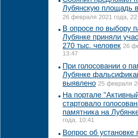
Лубянскую площадь в
26 февраля 2021 года, 22
В опросе по выбору 
Лубянке приняли учас
270 тыс. человек
26 ф
13:47
При голосовании о па
Лубянке фальсифика
выявлено
25 февраля 20
На портале "Активны
стартовало голосован
памятника на Лубянк
года, 10:41
Вопрос об установке 