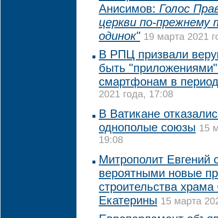
Анисимов:
Голос Пра
церкви по-прежнему 
одинок"
19 марта 2021 г
В РПЦ призвали веру
быть "приложениями"
смартфонам в период
2021 года, 17:08
В Ватикане отказалис
однополые союзы
15 
19:08
Митрополит Евгений 
вероятными новые пр
строительства храма
Екатерины
15 марта 202