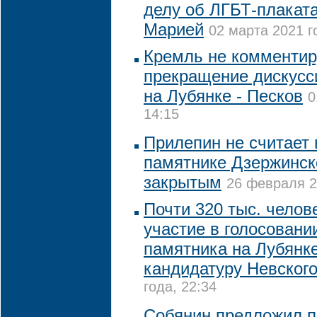
делу об ЛГБТ-плаката
Марией
02 марта 2021 г
Кремль не комментир
прекращение дискусс
на Лубянке - Песков
0
14:15
Прилепин не считает 
памятнике Дзержинск
закрытым
26 февраля 2
Почти 320 тыс. челов
участие в голосовани
памятника на Лубянк
кандидатуру Невског
года, 22:34
Собянин предложил п