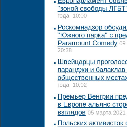
Европарламент объя
"зоной свободы ЛГБТ
года, 10:00
Роскомнадзор обсуди
"Южного парка" с пр
Paramount Comedy
09
20:38
Швейцарцы проголосо
паранджи и балаклав
общественных места
года, 10:02
Премьер Венгрии пре
в Европе альянс сто
взглядов
05 марта 2021 
Польских активисток 