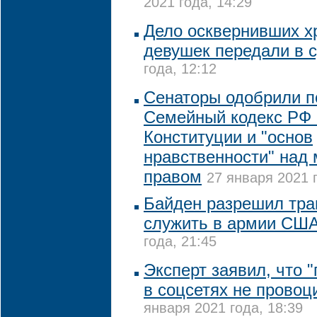
2021 года, 14:29
Дело осквернивших х
девушек передали в 
года, 12:12
Сенаторы одобрили п
Семейный кодекс РФ 
Конституции и "основ
нравственности" над
правом
27 января 2021 г
Байден разрешил тра
служить в армии СШ
года, 21:45
Эксперт заявил, что 
в соцсетях не провоц
января 2021 года, 18:39