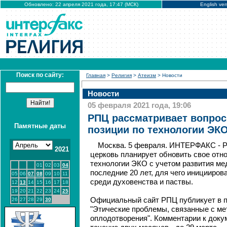
Обновлено: 22 апреля 2021 года, 17:47 (МСК)
English ver
Поиск по сайту:
Главная
>
Религия
>
Атеизм
> Новости
Новости
05 февраля 2021 года, 19:06
РПЦ рассматривает вопрос
Памятные даты
позиции по технологии ЭК
Москва. 5 февраля. ИНТЕРФАКС - Р
2021
церковь планирует обновить свое отн
технологии ЭКО с учетом развития ме
01
02
03
04
последние 20 лет, для чего иницииро
05
06
07
08
09
10
11
среди духовенства и паствы.
12
13
14
15
16
17
18
19
20
21
22
23
24
25
Официальный сайт РПЦ публикует в п
26
27
28
29
30
"Этические проблемы, связанные с ме
оплодотворения". Комментарии к доку