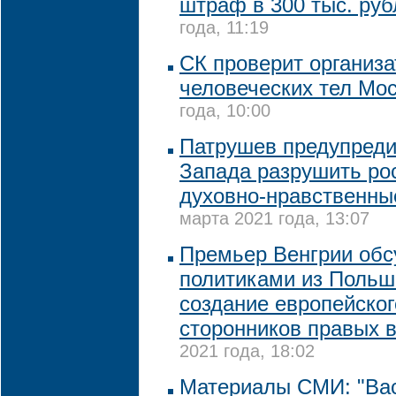
штраф в 300 тыс. руб
года, 11:19
СК проверит организа
человеческих тел Мо
года, 10:00
Патрушев предупреди
Запада разрушить ро
духовно-нравственны
марта 2021 года, 13:07
Премьер Венгрии обс
политиками из Польш
создание европейског
сторонников правых 
2021 года, 18:02
Материалы СМИ: "Ва