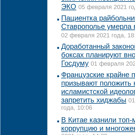
ЭКО
05 февраля 2021 го
Пациентка райбольни
Ставрополье умерла 
02 февраля 2021 года, 18
Доработанный законоп
боксах планируют вно
Госдуму
01 февраля 202
Французские крайне 
призывают положить 
исламистской идеолог
запретить хиджабы
01
года, 10:06
В Китае казнили топ-
коррупцию и многоже