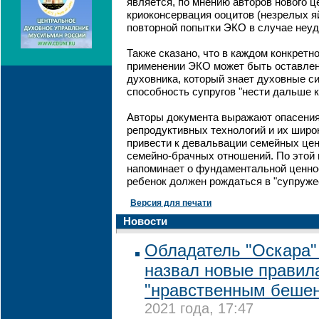
является, по мнению авторов нового ц
криоконсервация ооцитов (незрелых я
повторной попытки ЭКО в случае неуд
Также сказано, что в каждом конкретн
применении ЭКО может быть оставлен
духовника, который знает духовные с
способность супругов "нести дальше к
Авторы документа выражают опасения
репродуктивных технологий и их широ
привести к девальвации семейных це
семейно-брачных отношений. По этой
напоминает о фундаментальной ценнос
ребенок должен рождаться в "супруже
Версия для печати
Новости
Обладатель "Оскара"
назвал новые правил
"нравственным беше
2021 года, 17:47