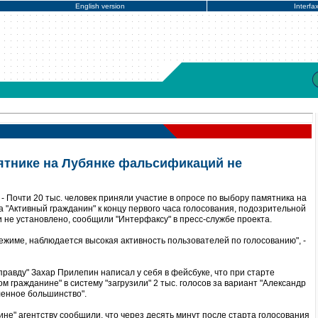
English version
Interfa
ятнике на Лубянке фальсификаций не
 Почти 20 тыс. человек приняли участие в опросе по выбору памятника на
 "Активный гражданин" к концу первого часа голосования, подозрительной
 не установлено, сообщили "Интерфаксу" в пресс-службе проекта.
ежиме, наблюдается высокая активность пользователей по голосованию", -
правду" Захар Прилепин написал у себя в фейсбуке, что при старте
м гражданине" в систему "загрузили" 2 тыс. голосов за вариант "Александр
ленное большинство".
ине" агентству сообщили, что через десять минут после старта голосования