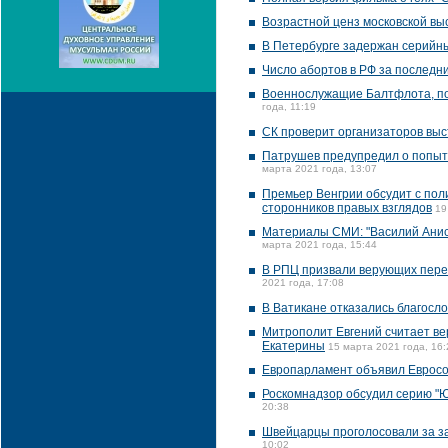
Возрастной ценз московской вы
В Петербурге задержан серийны
Число абортов в РФ за последни
Военнослужащие Балтфлота, пом
года, 11:19
СК проверит организаторов выс
Патрушев предупредил о попыт
марта 2021 года, 13:07
Премьер Венгрии обсудит с пол
сторонников правых взглядов
19
Материалы СМИ: "Василий Ани
марта 2021 года, 15:44
В РПЦ призвали верующих перес
2021 года, 17:08
В Ватикане отказались благосл
Митрополит Евгений считает в
Екатерины
15 марта 2021 года, 16:
Европарламент объявил Евросо
Роскомнадзор обсудил серию "
20:38
Швейцарцы проголосовали за з
10:02