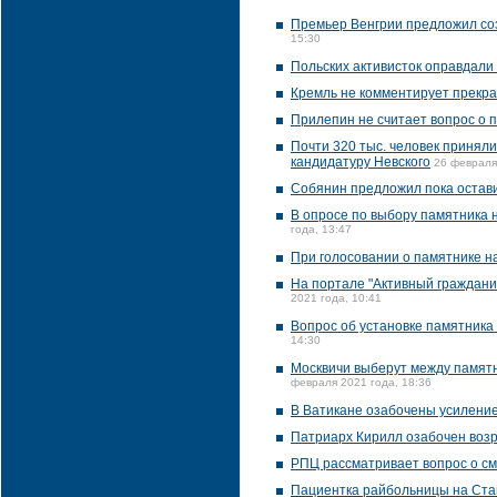
Премьер Венгрии предложил соз
15:30
Польских активисток оправдали
Кремль не комментирует прекра
Прилепин не считает вопрос о 
Почти 320 тыс. человек приняли
кандидатуру Невского
26 февраля
Собянин предложил пока остав
В опросе по выбору памятника н
года, 13:47
При голосовании о памятнике 
На портале "Активный граждани
2021 года, 10:41
Вопрос об установке памятника
14:30
Москвичи выберут между памятн
февраля 2021 года, 18:36
В Ватикане озабочены усиление
Патриарх Кирилл озабочен возр
РПЦ рассматривает вопрос о см
Пациентка райбольницы на Ста