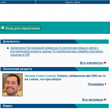
x.com
Карта сайта
Вход
для подписчиков
Документы
Заявление Патриаршей комиссии по вопросам семьи в связи с
обсуждением проекта закона "О профилактике семейно-бытового
насилия в РФ"
Все документы
Эксклюзив раздела
Леонид Севастьянов
: Смерть эмбрионов при ЭКО не то
же самое, что при аборте
Подробнее
Все интервью
Видео