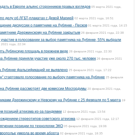
дать в Европе альянс сторонников правых взглядов
05 марта 2021 года,
 по делу об ЛГБТ-плакатах с Девой Марией
02 марта 2021 года, 16:51
щение дискуссии о памятнике на Лубянке - Песков
01 марта 2021 года, 14:15
памятнике Дзержинскому на Лубянке закрытым
26 февраля 2021 года, 22:38
 участие в голосовании за выбор памятника на Лубянке, 55% выбрали
 2021 года, 22:34
ить Лубянскую площадь в прежнем виде
26 февраля 2021 года, 22:30
а Лубянке приняли участие уже около 270 тыс. человек
26 февраля 2021
на Лубянке фальсификаций не выявлено
25 февраля 2021 года, 17:22
н" стартовало голосование по выбору памятника на Лубянке
25 февраля
 на Лубянке рассмотрят две комиссии Мосгордумы
20 февраля 2021 года,
иками Дзержинскому и Невскому на Лубянке с 25 февраля по 5 марта
19
м позиций атеизма из-за пандемии
12 февраля 2021 года, 13:54
ождением стереотипов советского атеизма
12 февраля 2021 года, 12:17
ягчении позиции по технологии ЭКО
05 февраля 2021 года, 19:06
врополье умерла во время аборта
02 февраля 2021 года, 18:35