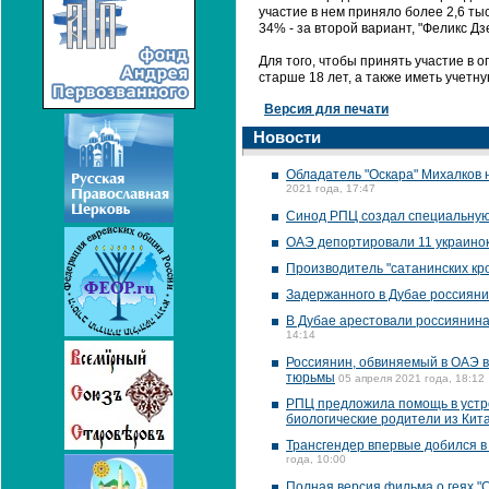
участие в нем приняло более 2,6 ты
34% - за второй вариант, "Феликс Дз
Для того, чтобы принять участие в
старше 18 лет, а также иметь учетну
Версия для печати
Новости
Обладатель "Оскара" Михалков 
2021 года, 17:47
Синод РПЦ создал специальную
ОАЭ депортировали 11 украинок
Производитель "сатанинских кро
Задержанного в Дубае россиян
В Дубае арестовали россиянина
14:14
Россиянин, обвиняемый в ОАЭ в
тюрьмы
05 апреля 2021 года, 18:12
РПЦ предложила помощь в устро
биологические родители из Кита
Трансгендер впервые добился в
года, 10:00
Полная версия фильма о геях "