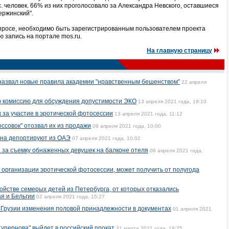
с. человек. 66% из них проголосовало за Александра Невского, оставшиеся
ержинский".
 опросе, необходимо быть зарегистрированным пользователем проекта
ю запись на портале mos.ru.
На главную страницу
назвал новые правила академии "нравственным бешенством"
22 апреля
 комиссию для обсуждения допустимости ЭКО
13 апреля 2021 года, 19:10
 за участие в эротической фотосессии
13 апреля 2021 года, 11:12
ссовок" отозвал их из продажи
09 апреля 2021 года, 10:00
ина депортируют из ОАЭ
07 апреля 2021 года, 10:02
 за съемку обнаженных девушек на балконе отеля
06 апреля 2021 года,
 организации эротической фотосессии, может получить от полугода
йстве семерых детей из Петербурга, от которых отказались
я и Бельгии
02 апреля 2021 года, 15:27
 Грузии изменения половой принадлежности в документах
01 апреля 2021
Супернова" выйдет в российский прокат
31 марта 2021 года, 18:25