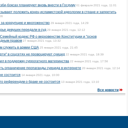
эби-боксах планируют вновь внести в Госдуму
01 февраля 2021 года, 11:01
зывают положить конец исламистской идеологии в стране и запретить
06
 за коррупцию и многоженство
29 января 2021 года, 14:29
рье девушек передали в суд
29 января 2021 года, 12:12
Семейный кодекс РФ о верховенстве Конституции и "основ
одным правом
27 января 2021 года, 13:32
м служить в армии США
25 января 2021 года, 21:45
ерти" в соцсетях не провоцируют суицид
22 января 2021 года, 18:39
ил в поддержку суррогатного материнства
22 января 2021 года, 17:56
ть ограничение пропаганды суицида в интернете
20 января 2021 года, 12:14
не состоится
14 января 2021 года, 10:00
то референдум о браке не состоится
13 января 2021 года, 13:10
Все новости