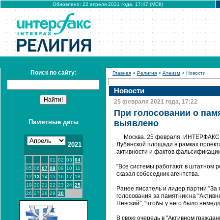
Обновлено: 22 апреля 2021 года, 17:47 (МСК)
Поиск по сайту:
Главная
>
Религия
>
Атеизм
> Новости
Новости
25 февраля 2021 года, 17:22
При голосовании о пам
Памятные даты
выявлено
Москва. 25 февраля. ИНТЕРФАКС -
2021
Лубянской площади в рамках проекта
активности и фактов фальсификации
01
02
03
04
"Все системы работают в штатном р
05
06
07
08
09
10
11
сказал собеседник агентства.
12
13
14
15
16
17
18
19
20
21
22
23
24
25
Ранее писатель и лидер партии "За 
26
27
28
29
30
голосования за памятник на "Активно
Невский", "чтобы у него было немед
В свою очередь в "Активном граждан