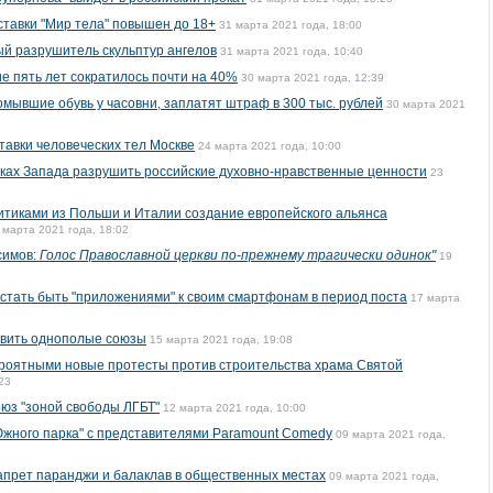
ставки "Мир тела" повышен до 18+
31 марта 2021 года, 18:00
й разрушитель скульптур ангелов
31 марта 2021 года, 10:40
е пять лет сократилось почти на 40%
30 марта 2021 года, 12:39
ывшие обувь у часовни, заплатят штраф в 300 тыс. рублей
30 марта 2021
тавки человеческих тел Москве
24 марта 2021 года, 10:00
ках Запада разрушить российские духовно-нравственные ценности
23
итиками из Польши и Италии создание европейского альянса
 марта 2021 года, 18:02
симов:
Голос Православной церкви по-прежнему трагически одинок"
19
тать быть "приложениями" к своим смартфонам в период поста
17 марта
овить однополые союзы
15 марта 2021 года, 19:08
ероятными новые протесты против строительства храма Святой
23
юз "зоной свободы ЛГБТ"
12 марта 2021 года, 10:00
Южного парка" с представителями Paramount Comedy
09 марта 2021 года,
апрет паранджи и балаклав в общественных местах
09 марта 2021 года,