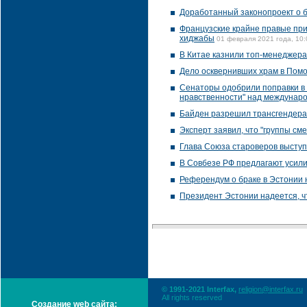
Доработанный законопроект о б
Французские крайне правые при
хиджабы
01 февраля 2021 года, 10:
В Китае казнили топ-менеджера
Дело осквернивших храм в Помо
Сенаторы одобрили поправки в 
нравственности" над междунар
Байден разрешил трансгендера
Эксперт заявил, что "группы см
Глава Союза староверов выступ
В Совбезе РФ предлагают усили
Референдум о браке в Эстонии 
Президент Эстонии надеется, ч
© 1991-2021 Interfax,
religion@interfax.ru
All rights reserved
Создание web сайта: