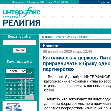
Обновлено: 09 апреля 2021 года, 20:43 (МСК)
English ver
Поиск по сайту:
Главная
>
Религия
>
Атеизм
> Новости
Новости
08 декабря 2020 года, 12:46
Католическая церковь Лит
Памятные даты
приравнивать к браку одн
партнерство
2021
Вильнюс. 8 декабря. ИНТЕРФАКС/B
01
02
03
04
католических епископов Литвы во вто
05
06
07
08
09
10
11
страны не приравнивать однополое па
12
13
14
15
16
17
18
браку.
19
20
21
22
23
24
25
26
27
28
29
30
"Понятно, что законодатели ищут по
для иных форм совместного проживани
делаться посредством изменения понят