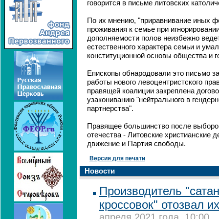
говорится в письме литовских католич
По их мнению, "приравнивание иных ф
проживания к семье при игнорировани
дополняемости полов неизбежно веде
естественного характера семьи и умал
конституционной основы общества и г
Епископы обнародовали это письмо за
работы нового левоцентристского прав
правящей коалиции закреплена догово
узакониванию "нейтрального в гендер
партнерства".
Правящее большинство после выборо
отечества - Литовские христианские 
движение и Партия свободы.
Версия для печати
Новости
Производитель "сата
кроссовок" отозвал и
апреля 2021 года, 10:00