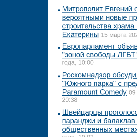
Митрополит Евгений 
вероятными новые пр
строительства храма
Екатерины
15 марта 202
Европарламент объя
"зоной свободы ЛГБТ
года, 10:00
Роскомнадзор обсуди
"Южного парка" с пр
Paramount Comedy
09
20:38
Швейцарцы проголосо
паранджи и балаклав
общественных места