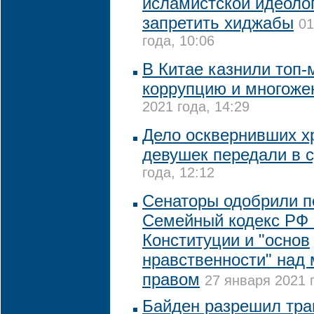
исламистской идеолог
запретить хиджабы
01
года, 10:06
В Китае казнили топ-
коррупцию и многоже
2021 года, 14:29
Дело осквернивших х
девушек передали в 
года, 12:12
Сенаторы одобрили п
Семейный кодекс РФ 
Конституции и "основ
нравственности" над
правом
27 января 2021 г
Байден разрешил тра