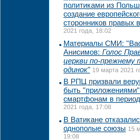
политиками из Польш
создание европейског
сторонников правых 
2021 года, 18:02
Материалы СМИ: "Ва
Анисимов:
Голос Пра
церкви по-прежнему 
одинок"
19 марта 2021 г
В РПЦ призвали веру
быть "приложениями"
смартфонам в период
2021 года, 17:08
В Ватикане отказалис
однополые союзы
15 
19:08