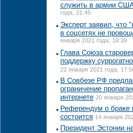
служить в армии СШ
года, 21:45
Эксперт заявил, что 
в соцсетях не провоц
января 2021 года, 18:39
Глава Союза старове
поддержку суррогатно
22 января 2021 года, 17:5
В Совбезе РФ предла
ограничение пропага
интернете
20 января 20
Референдум о браке 
состоится
14 января 202
Президент Эстонии на