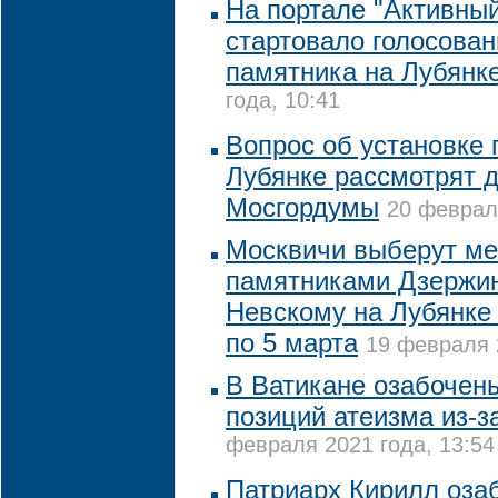
На портале "Активны
стартовало голосован
памятника на Лубянк
года, 10:41
Вопрос об установке 
Лубянке рассмотрят 
Мосгордумы
20 февраля
Москвичи выберут м
памятниками Дзержи
Невскому на Лубянке
по 5 марта
19 февраля 
В Ватикане озабочен
позиций атеизма из-з
февраля 2021 года, 13:54
Патриарх Кирилл оза