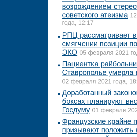
возрождением стерео
советского атеизма
12
года, 12:17
РПЦ рассматривает в
смягчении позиции по
ЭКО
05 февраля 2021 го
Пациентка райбольни
Ставрополье умерла 
02 февраля 2021 года, 18
Доработанный законоп
боксах планируют вно
Госдуму
01 февраля 202
Французские крайне 
призывают положить 