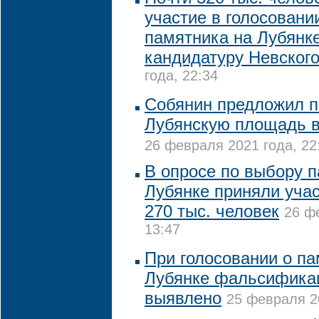
участие в голосовани
памятника на Лубянк
кандидатуру Невског
года, 22:34
Собянин предложил п
Лубянскую площадь в
26 февраля 2021 года, 22
В опросе по выбору 
Лубянке приняли учас
270 тыс. человек
26 ф
13:47
При голосовании о па
Лубянке фальсифика
выявлено
25 февраля 20