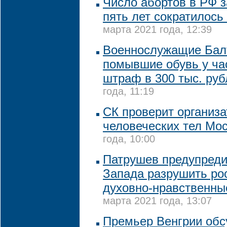
Число абортов в РФ 
пять лет сократилось
марта 2021 года, 12:39
Военнослужащие Бал
помывшие обувь у ча
штраф в 300 тыс. руб
года, 11:19
СК проверит организа
человеческих тел Мо
года, 10:00
Патрушев предупреди
Запада разрушить ро
духовно-нравственны
марта 2021 года, 13:07
Премьер Венгрии обс