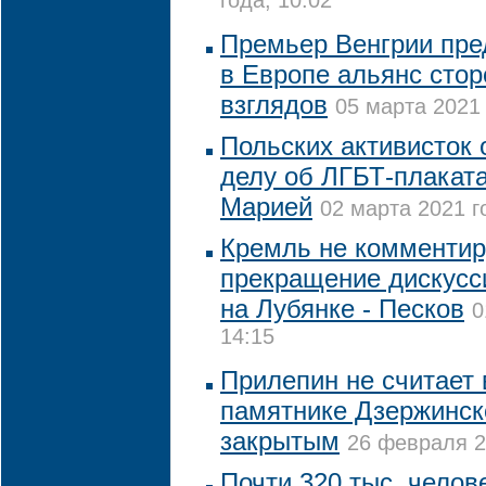
года, 10:02
Премьер Венгрии пре
в Европе альянс сто
взглядов
05 марта 2021 
Польских активисток 
делу об ЛГБТ-плаката
Марией
02 марта 2021 г
Кремль не комментир
прекращение дискусс
на Лубянке - Песков
0
14:15
Прилепин не считает 
памятнике Дзержинск
закрытым
26 февраля 2
Почти 320 тыс. челов