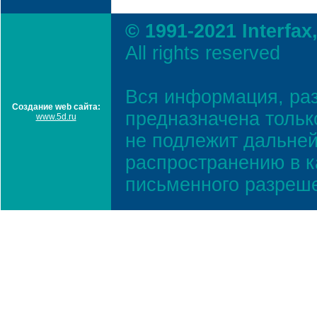
© 1991-2021 Interfax
All rights reserved
Вся информация, ра
Создание web сайта:
предназначена тольк
www.5d.ru
не подлежит дальней
распространению в к
письменного разреш