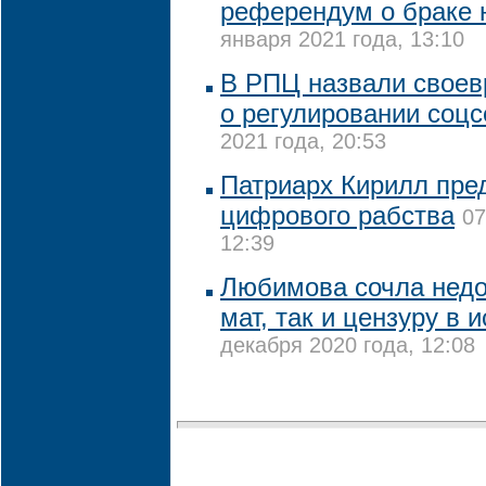
референдум о браке 
января 2021 года, 13:10
В РПЦ назвали свое
о регулировании соцс
2021 года, 20:53
Патриарх Кирилл пред
цифрового рабства
07
12:39
Любимова сочла нед
мат, так и цензуру в 
декабря 2020 года, 12:08