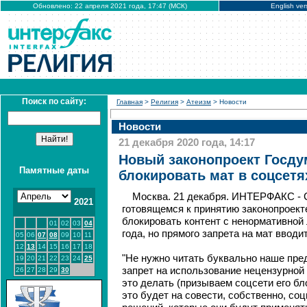
Обновлено: 22 апреля 2021 года, 17:47 (МСК)
English ver
Поиск по сайту:
Главная
>
Религия
>
Атеизм
> Новости
Новости
21 декабря 2020 года, 14:17
Новый законопроект Госд
Памятные даты
блокировать мат в соцсетя
Москва. 21 декабря. ИНТЕРФАКС - 
2021
готовящемся к принятию законопроек
блокировать контент с ненормативной 
01
02
03
04
года, но прямого запрета на мат вводи
05
06
07
08
09
10
11
12
13
14
15
16
17
18
"Не нужно читать буквально наше пре
19
20
21
22
23
24
25
запрет на использование нецензурно
26
27
28
29
30
это делать (призываем соцсети его бл
это будет на совести, собственно, соц