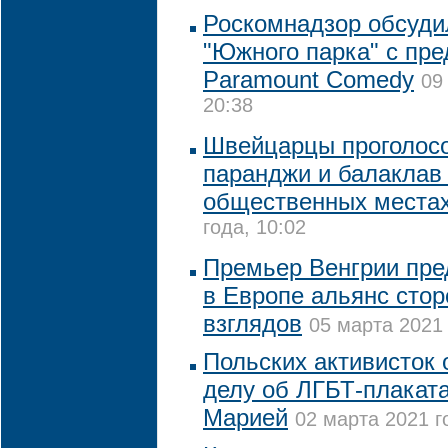
Роскомнадзор обсуди
"Южного парка" с пр
Paramount Comedy
09
20:38
Швейцарцы проголосо
паранджи и балаклав
общественных места
года, 10:02
Премьер Венгрии пре
в Европе альянс сто
взглядов
05 марта 2021 
Польских активисток 
делу об ЛГБТ-плаката
Марией
02 марта 2021 г