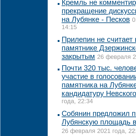
Кремль не комментир
прекращение дискусс
на Лубянке - Песков
0
14:15
Прилепин не считает 
памятнике Дзержинск
закрытым
26 февраля 2
Почти 320 тыс. челов
участие в голосовани
памятника на Лубянк
кандидатуру Невског
года, 22:34
Собянин предложил п
Лубянскую площадь в
26 февраля 2021 года, 22