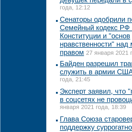
года, 12:12
Сенаторы одобрили п
Семейный кодекс РФ 
Конституции и "основ
нравственности" над
правом
27 января 2021 г
Байден разрешил тра
служить в армии СШ
года, 21:45
Эксперт заявил, что 
в соцсетях не провоц
января 2021 года, 18:39
Глава Союза старове
поддержку суррогатно