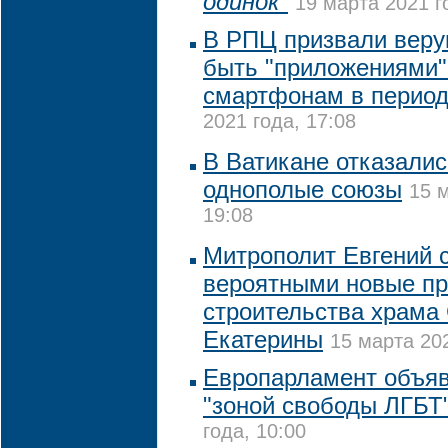
одинок"
19 марта 2021 г
В РПЦ призвали веру
быть "приложениями"
смартфонам в период
2021 года, 17:08
В Ватикане отказалис
однополые союзы
15 
19:08
Митрополит Евгений 
вероятными новые пр
строительства храма
Екатерины
15 марта 202
Европарламент объя
"зоной свободы ЛГБТ
года, 10:00