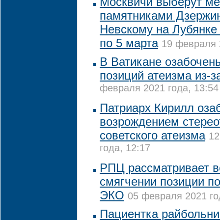
Москвичи выберут м
памятниками Дзержи
Невскому на Лубянке
по 5 марта
19 февраля 
В Ватикане озабочен
позиций атеизма из-з
февраля 2021 года, 13:54
Патриарх Кирилл оза
возрождением стерео
советского атеизма
12
года, 12:17
РПЦ рассматривает в
смягчении позиции по
ЭКО
05 февраля 2021 го
Пациентка райбольни