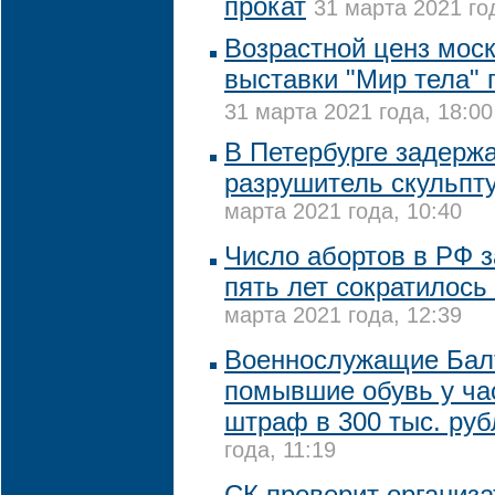
прокат
31 марта 2021 го
Возрастной ценз мос
выставки "Мир тела"
31 марта 2021 года, 18:00
В Петербурге задерж
разрушитель скульпту
марта 2021 года, 10:40
Число абортов в РФ 
пять лет сократилось
марта 2021 года, 12:39
Военнослужащие Бал
помывшие обувь у ча
штраф в 300 тыс. руб
года, 11:19
СК проверит организа