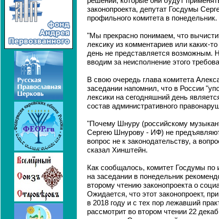
решений, которые они будут применять"
законопроекта, депутат Госдумы Серг
профильного комитета в понедельник.
"Мы прекрасно понимаем, что вычист
лексику из комментариев или каких-т
день не представляется возможным. Н
вводим за неисполнение этого требова
В свою очередь глава комитета Алекс
заседании напомнил, что в России "у
лексики на сегодняшний день являет
состав административного правонаруш
"Почему Шнуру (российскому музыкант
Сергею Шнурову - ИФ) не предъявляютс
вопрос не к законодательству, а вопро
сказал Хинштейн.
Как сообщалось, комитет Госдумы по
на заседании в понедельник рекоменд
второму чтению законопроекта о социа
Ожидается, что этот законопроект, пр
в 2018 году и с тех пор лежавший пра
рассмотрит во втором чтении 22 декаб