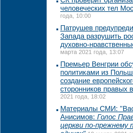
человеческих тел Мо
года, 10:00
Патрушев предупреди
Запада разрушить ро
духовно-нравственны
марта 2021 года, 13:07
Премьер Венгрии обс
политиками из Польш
создание европейског
сторонников правых 
2021 года, 18:02
Материалы СМИ: "Ва
Анисимов:
Голос Пра
церкви по-прежнему 