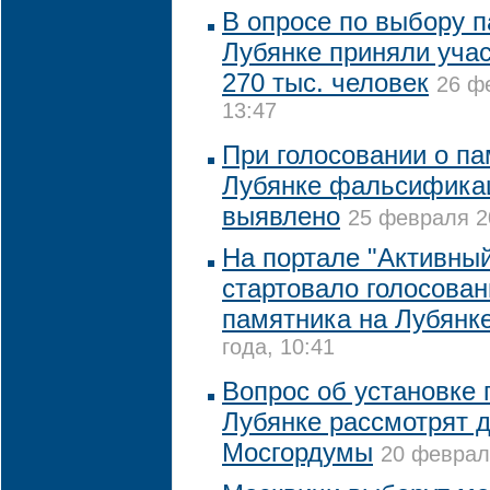
В опросе по выбору 
Лубянке приняли учас
270 тыс. человек
26 ф
13:47
При голосовании о па
Лубянке фальсифика
выявлено
25 февраля 20
На портале "Активны
стартовало голосован
памятника на Лубянк
года, 10:41
Вопрос об установке 
Лубянке рассмотрят 
Мосгордумы
20 февраля