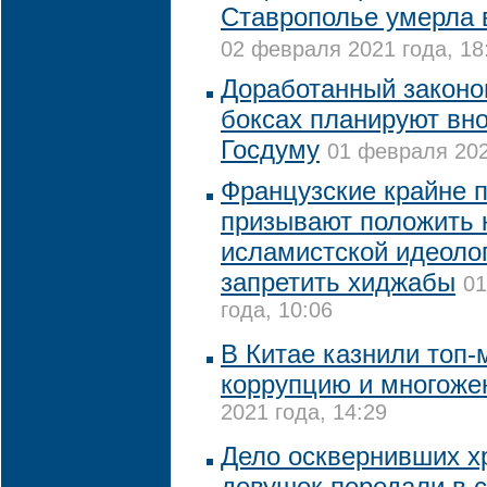
Ставрополье умерла 
02 февраля 2021 года, 18
Доработанный законоп
боксах планируют вно
Госдуму
01 февраля 202
Французские крайне 
призывают положить 
исламистской идеолог
запретить хиджабы
01
года, 10:06
В Китае казнили топ-
коррупцию и многоже
2021 года, 14:29
Дело осквернивших х
девушек передали в 