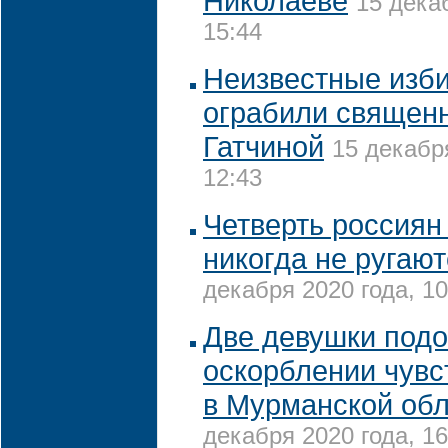
Николаеве
15 дека
15:44
Неизвестные изби
ограбили священ
Гатчиной
15 декабр
12:43
Четверть россиян 
никогда не ругаю
декабря 2020 года, 10
Две девушки подо
оскорблении чув
в Мурманской об
декабря 2020 года, 16