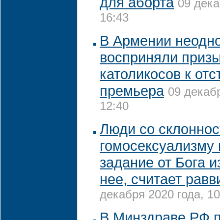
для аборта
09 дека
16:43
В Армении неодн
восприняли приз
католикосов к отс
премьера
09 декабр
12:40
Люди со склоннос
гомосексуализму
задание от Бога и
нее, считает рав
декабря 2020 года, 10
В Минздраве РФ 