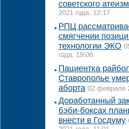
советского атеиз
2021 года, 12:17
РПЦ рассматривае
смягчении позици
технологии ЭКО
0
года, 19:06
Пациентка райбо
Ставрополье умер
аборта
02 февраля 2
Доработанный зак
бэби-боксах план
внести в Госдуму