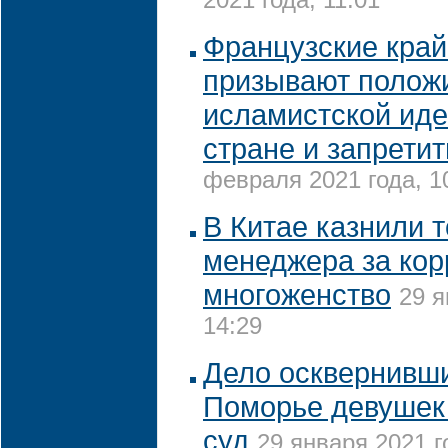
2021 года, 11:01
Французские кра
призывают полож
исламистской иде
стране и запрети
февраля 2021 года, 1
В Китае казнили т
менеджера за кор
многоженство
29 я
14:29
Дело осквернивши
Поморье девушек
суд
29 января 2021 г