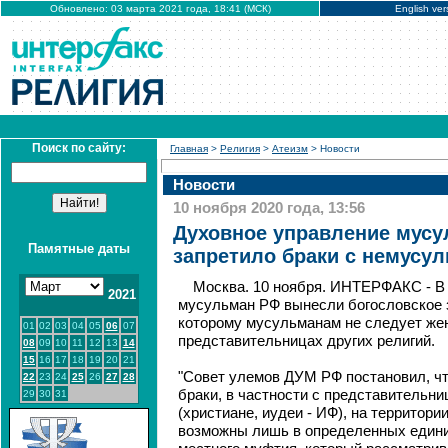
Обновлено: 03 марта 2021 года, 18:41 (МСК)
English ver
Поиск по сайту:
Главная
>
Религия
>
Атеизм
> Новости
Новости
10 ноября 2020 года, 13:56
Духовное управление мусу
Памятные даты
запретило браки с немусу
Москва. 10 ноября. ИНТЕРФАКС - В
2021
мусульман РФ вынесли богословское 
которому мусульманам не следует же
01
02
03
04
05
06
07
представительницах других религий.
08
09
10
11
12
13
14
15
16
17
18
19
20
21
"Совет улемов ДУМ РФ постановил, 
22
23
24
25
26
27
28
браки, в частности с представительн
29
30
31
(христиане, иудеи - ИФ), на территор
возможны лишь в определенных един