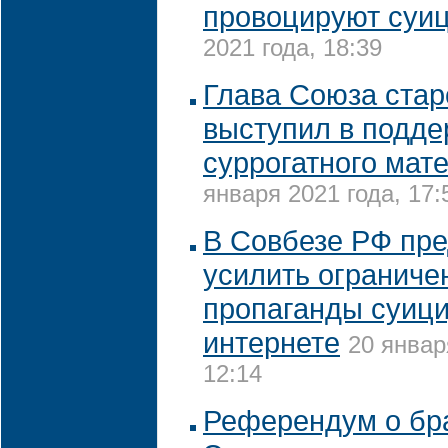
провоцируют суи
2021 года, 18:39
Глава Союза стар
выступил в подде
суррогатного мат
января 2021 года, 17:
В Совбезе РФ пр
усилить ограниче
пропаганды суици
интернете
20 январ
12:14
Референдум о бр