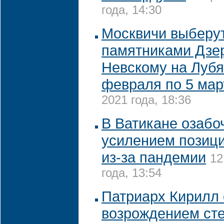
года, 14:30
Москвичи выберу
памятниками Дзе
Невскому на Лубя
февраля по 5 мар
2021 года, 18:36
В Ватикане озабо
усилением позици
из-за пандемии
12
года, 13:54
Патриарх Кирилл 
возрождением ст