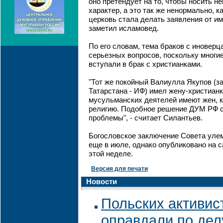
оно претендует на то, чтобы носить 
характер, а это так же ненормально, 
церковь стала делать заявления от име
заметил исламовед.
По его словам, тема браков с иноверц
серьезных вопросов, поскольку многи
вступали в брак с христианками.
"Тот же покойный Валиулла Якупов (з
Татарстана - ИФ) имел жену-христианк
мусульманских деятелей имеют жен, 
религию. Подобное решение ДУМ РФ с
проблемы", - считает Силантьев.
Богословское заключение Совета уле
еще в июле, однако опубликовано на с
этой неделе.
Версия для печати
Новости
Польских активис
оправдали по дел