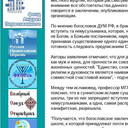
местного муфтия, который рассматрив
внимание все обстоятельства данного 
говорится в заключении, опубликованн
организации.
По мнению богословов ДУМ РФ, в бра
вступить та немусульманка, которая, 
не Богом, а Божьим посланником, нар
признавая существование одного един
готовность следовать предписаниям С
Авторы заявления отмечают, что для 
как муж и жена, для прочности их сою
жизненных ценностей. "Единство, схож
религии и духовности является наив
совместной счастливой жизни", - подч
Между тем исламовед, профессор МГ
пояснил, что в суннитском исламе су
школы, три из них запрещают вступлен
немусульманками, а одна, самая распр
ханафитская, разрешала.
"Получается, что богословское закл
школе, к которой принадлежат почти в