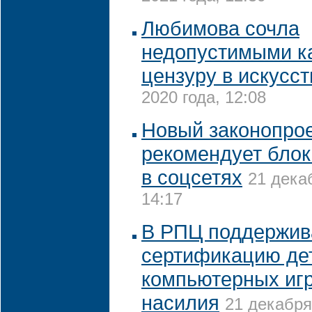
Любимова сочла
недопустимыми как
цензуру в искусст
2020 года, 12:08
Новый законопро
рекомендует блок
в соцсетях
21 дека
14:17
В РПЦ поддержив
сертификацию де
компьютерных игр
насилия
21 декабря