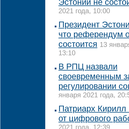
Эстонии не состо
2021 года, 10:00
Президент Эстони
что референдум о
состоится
13 январ
13:10
В РПЦ назвали
своевременным з
регулировании со
января 2021 года, 20:
Патриарх Кирилл 
от цифрового раб
2021 года, 12:39