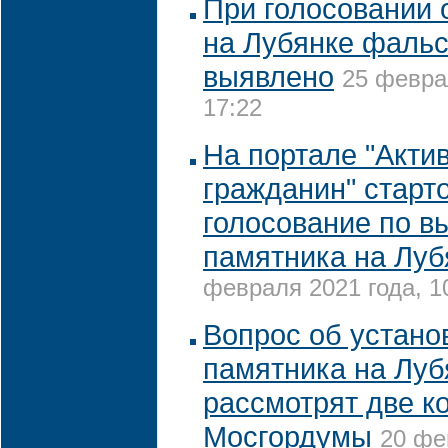
При голосовании 
на Лубянке фаль
выявлено
25 февра
17:22
На портале "Акти
гражданин" старт
голосование по в
памятника на Луб
февраля 2021 года, 1
Вопрос об устано
памятника на Луб
рассмотрят две к
Мосгордумы
20 фе