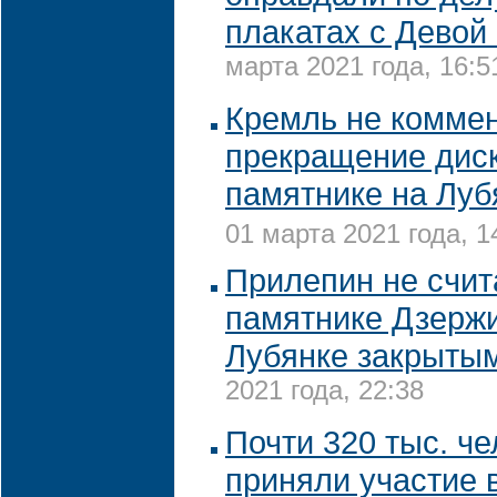
плакатах с Девой
марта 2021 года, 16:5
Кремль не комме
прекращение диск
памятнике на Луб
01 марта 2021 года, 1
Прилепин не счит
памятнике Дзерж
Лубянке закрыты
2021 года, 22:38
Почти 320 тыс. че
приняли участие 