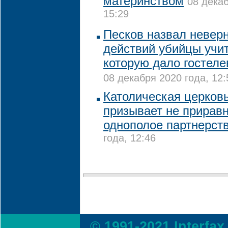
материнством
08 декаб
15:29
Песков назвал невер
действий убийцы учи
которую дало гостел
08 декабря 2020 года, 12:
Католическая церков
призывает не приравн
однополое партнерст
года, 12:46
© 1991-2021 Interfax