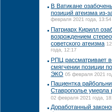
В Ватикане озабочен
позиций атеизма из-з
февраля 2021 года, 13:54
Патриарх Кирилл оза
возрождением стерео
советского атеизма
12
года, 12:17
РПЦ рассматривает в
смягчении позиции по
ЭКО
05 февраля 2021 го
Пациентка райбольни
Ставрополье умерла 
02 февраля 2021 года, 18
Доработанный законоп