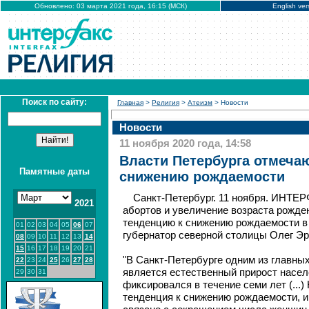
Обновлено: 03 марта 2021 года, 16:15 (МСК)
English ver
Поиск по сайту:
Главная
>
Религия
>
Атеизм
> Новости
Новости
11 ноября 2020 года, 14:58
Власти Петербурга отмеча
Памятные даты
снижению рождаемости
Санкт-Петербург. 11 ноября. ИНТЕ
2021
абортов и увеличение возраста рожде
тенденцию к снижению рождаемости в
01
02
03
04
05
06
07
губернатор северной столицы Олег Эр
08
09
10
11
12
13
14
15
16
17
18
19
20
21
"В Санкт-Петербурге одним из главны
22
23
24
25
26
27
28
является естественный прирост насел
29
30
31
фиксировался в течение семи лет (...
тенденция к снижению рождаемости, и,