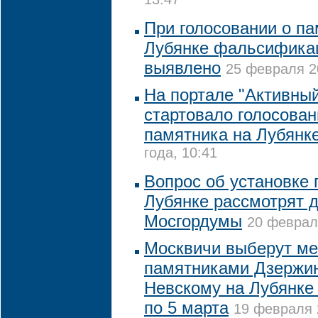
13:47
При голосовании о па
Лубянке фальсифика
выявлено
25 февраля 20
На портале "Активны
стартовало голосован
памятника на Лубянк
года, 10:41
Вопрос об установке 
Лубянке рассмотрят 
Мосгордумы
20 февраля
Москвичи выберут м
памятниками Дзержи
Невскому на Лубянке
по 5 марта
19 февраля 