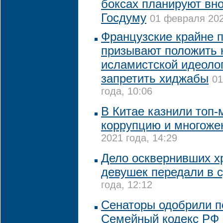
боксах планируют вно
Госдуму
01 февраля 202
Французские крайне 
призывают положить 
исламистской идеолог
запретить хиджабы
01
года, 10:06
В Китае казнили топ-
коррупцию и многоже
2021 года, 14:29
Дело осквернивших х
девушек передали в 
года, 12:12
Сенаторы одобрили п
Семейный кодекс РФ 