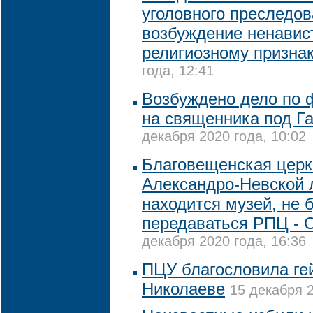
уголовного преследов
возбуждение ненавис
религиозному призна
года, 12:41
Возбуждено дело по 
на священника под Г
декабря 2020 года, 10:02
Благовещенская церк
Александро-Невской 
находится музей, не 
передаваться РПЦ - 
декабря 2020 года, 16:36
ПЦУ благословила ге
Николаеве
15 декабря 2