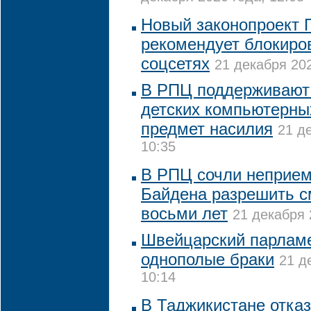
Новый законопроект 
рекомендует блокиров
соцсетях
21 декабря 202
В РПЦ поддерживают
детских компьютерных
предмет насилия
21 д
10:35
В РПЦ сочли неприе
Байдена разрешить с
восьми лет
21 декабря 
Швейцарский парлам
однополые браки
21 д
10:14
В Таджикистане отказ