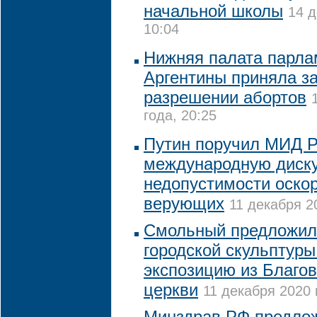
начальной школы
14 д
10:04
Нижняя палата парла
Аргентины приняла за
разрешении абортов
года, 20:25
Путин поручил МИД 
международную диск
недопустимости оско
верующих
11 декабря 2
Смольный предложил
городской скульптуры
экспозицию из Благо
церкви
11 декабря 2020 
Минздрав РФ предло