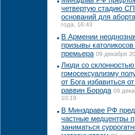
четвертую стадию СП
оснований для аборт
года, 16:43
В Армении неоднозна
призывы католикосов 
премьера
09 декабря 20
Люди со склонностью
гомосексуализму пол
от Бога избавиться от
раввин Борода
09 дека
10:19
В Минздраве РФ пре
частные медцентры п
заниматься суррогат