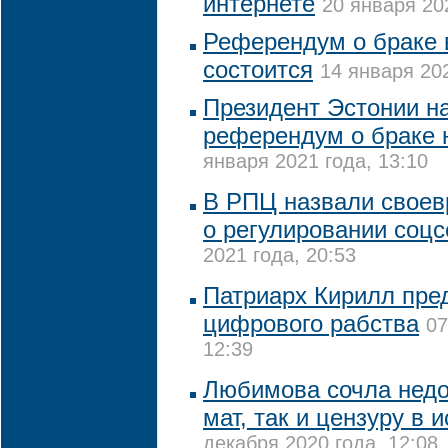
интернете
20 января 20
Референдум о браке 
состоится
14 января 202
Президент Эстонии на
референдум о браке 
января 2021 года, 13:10
В РПЦ назвали свое
о регулировании соцс
2021 года, 20:53
Патриарх Кирилл пред
цифрового рабства
07
12:39
Любимова сочла нед
мат, так и цензуру в 
декабря 2020 года, 12:08