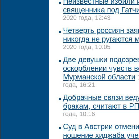
Неизвестные избили 
священника под Гатч
2020 года, 12:43
Четверть россиян зая
никогда не ругаются 
2020 года, 10:05
Две девушки подозре
оскорблении чувств 
Мурманской области
года, 16:21
Добрачные связи вед
бракам, считают в Р
года, 10:16
Суд в Австрии отмени
ношение хиджаба уч