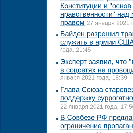
Конституции и "основ
нравственности" над
правом
27 января 2021 г
Байден разрешил тра
служить в армии СШ
года, 21:45
Эксперт заявил, что 
в соцсетях не провоц
января 2021 года, 18:39
Глава Союза старове
поддержку суррогатно
22 января 2021 года, 17:5
В Совбезе РФ предла
ограничение пропага