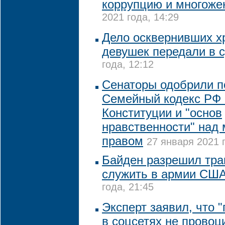
коррупцию и многоже
2021 года, 14:29
Дело осквернивших х
девушек передали в 
года, 12:12
Сенаторы одобрили п
Семейный кодекс РФ 
Конституции и "основ
нравственности" над
правом
27 января 2021 г
Байден разрешил тра
служить в армии СШ
года, 21:45
Эксперт заявил, что 
в соцсетях не провоц