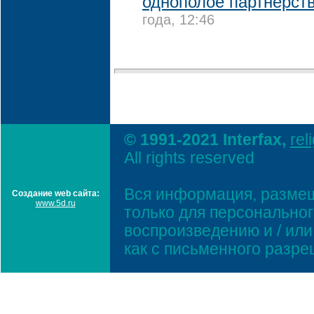
однополое партнерст
года, 12:46
© 1991-2021 Interfax,
rel
All rights reserved
Вся информация, размещ
Создание web сайта:
www.5d.ru
только для персонально
воспроизведению и / ил
как с письменного разр