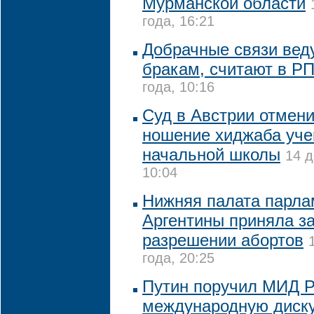
Мурманской области
года, 16:21
Добрачные связи вед
бракам, считают в Р
года, 10:16
Суд в Австрии отмени
ношение хиджаба уч
начальной школы
14 д
10:04
Нижняя палата парла
Аргентины приняла за
разрешении абортов
года, 20:25
Путин поручил МИД 
международную диск