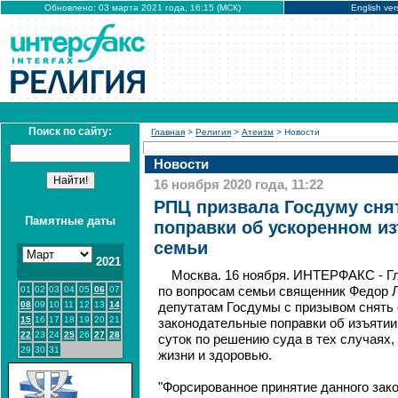
Обновлено: 03 марта 2021 года, 16:15 (МСК)
English ver
Поиск по сайту:
Главная
>
Религия
>
Атеизм
> Новости
Новости
16 ноября 2020 года, 11:22
РПЦ призвала Госдуму сня
Памятные даты
поправки об ускоренном из
семьи
2021
Москва. 16 ноября. ИНТЕРФАКС - Г
01
02
03
04
05
06
07
по вопросам семьи священник Федор Л
08
09
10
11
12
13
14
депутатам Госдумы с призывом снять 
15
16
17
18
19
20
21
законодательные поправки об изъятии 
22
23
24
25
26
27
28
суток по решению суда в тех случаях,
29
30
31
жизни и здоровью.
"Форсированное принятие данного зако