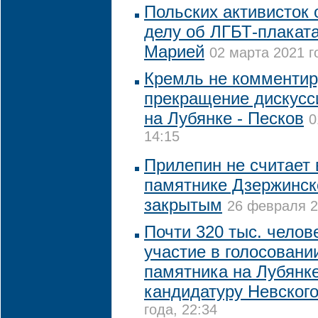
Польских активисток 
делу об ЛГБТ-плаката
Марией
02 марта 2021 г
Кремль не комментир
прекращение дискусс
на Лубянке - Песков
0
14:15
Прилепин не считает 
памятнике Дзержинск
закрытым
26 февраля 2
Почти 320 тыс. челов
участие в голосовани
памятника на Лубянк
кандидатуру Невског
года, 22:34