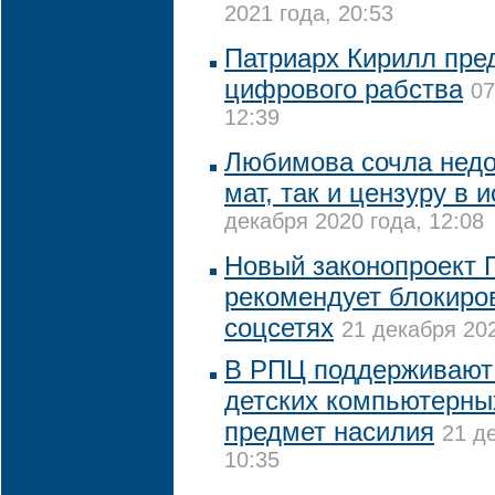
2021 года, 20:53
Патриарх Кирилл пред
цифрового рабства
07
12:39
Любимова сочла нед
мат, так и цензуру в 
декабря 2020 года, 12:08
Новый законопроект 
рекомендует блокиров
соцсетях
21 декабря 202
В РПЦ поддерживают
детских компьютерных
предмет насилия
21 д
10:35