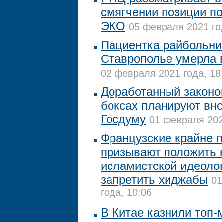
смягчении позиции по
ЭКО
05 февраля 2021 го
Пациентка райбольни
Ставрополье умерла 
02 февраля 2021 года, 18
Доработанный законоп
боксах планируют вно
Госдуму
01 февраля 202
Французские крайне 
призывают положить 
исламистской идеолог
запретить хиджабы
01
года, 10:06
В Китае казнили топ-