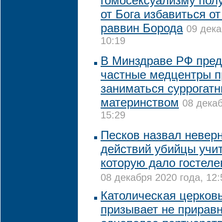
гомосексуализму пол
от Бога избавиться от
раввин Борода
09 дека
10:19
В Минздраве РФ пре
частные медцентры п
заниматься суррогат
материнством
08 декаб
15:29
Песков назвал невер
действий убийцы учи
которую дало гостел
08 декабря 2020 года, 12:
Католическая церков
призывает не приравн