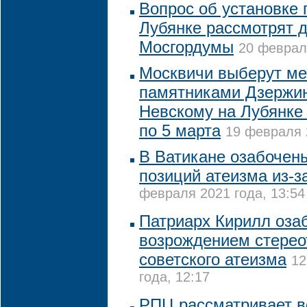
Вопрос об установке 
Лубянке рассмотрят 
Мосгордумы
20 февраля
Москвичи выберут м
памятниками Дзержи
Невскому на Лубянке
по 5 марта
19 февраля 
В Ватикане озабочен
позиций атеизма из-з
февраля 2021 года, 13:54
Патриарх Кирилл оза
возрождением стерео
советского атеизма
12
года, 12:17
РПЦ рассматривает в