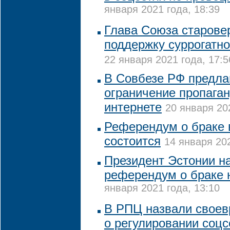
января 2021 года, 18:39
Глава Союза старове
поддержку суррогатно
22 января 2021 года, 17:5
В Совбезе РФ предла
ограничение пропага
интернете
20 января 20
Референдум о браке 
состоится
14 января 202
Президент Эстонии на
референдум о браке 
января 2021 года, 13:10
В РПЦ назвали свое
о регулировании соцс