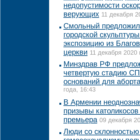
недопустимости оско
верующих
11 декабря 2
Смольный предложил
городской скульптуры
экспозицию из Благо
церкви
11 декабря 2020 
Минздрав РФ предло
четвертую стадию СП
оснований для аборт
года, 16:43
В Армении неоднозна
призывы католикосов 
премьера
09 декабря 20
Люди со склонностью