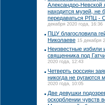
Александро-Невской 
находится музей, не 
передаваться РПЦ - 
декабря 2020 года, 16:36
ПЦУ благословила ге
Николаеве
15 декабря 2
Неизвестные избили 
священника под Гатч
2020 года, 12:43
Четверть россиян зая
никогда не ругаются 
2020 года, 10:05
Две девушки подозре
оскорблении чувств 