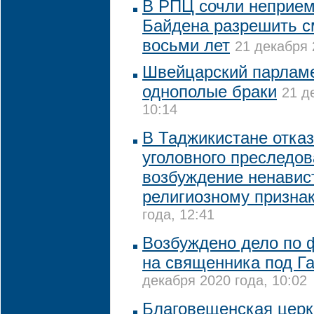
В РПЦ сочли неприе
Байдена разрешить с
восьми лет
21 декабря 
Швейцарский парлам
однополые браки
21 д
10:14
В Таджикистане отказ
уголовного преследов
возбуждение ненавис
религиозному призна
года, 12:41
Возбуждено дело по 
на священника под Г
декабря 2020 года, 10:02
Благовещенская церк