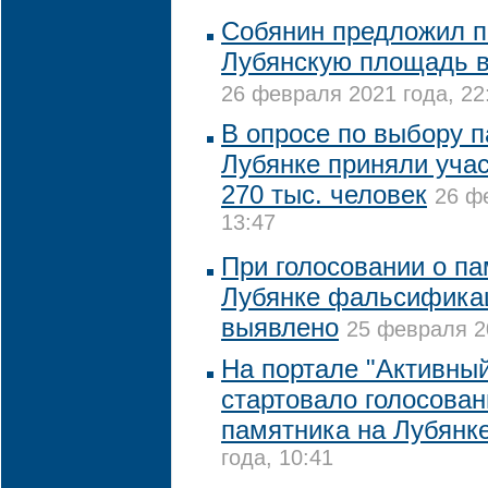
Собянин предложил п
Лубянскую площадь в
26 февраля 2021 года, 22
В опросе по выбору 
Лубянке приняли учас
270 тыс. человек
26 ф
13:47
При голосовании о па
Лубянке фальсифика
выявлено
25 февраля 20
На портале "Активны
стартовало голосован
памятника на Лубянк
года, 10:41