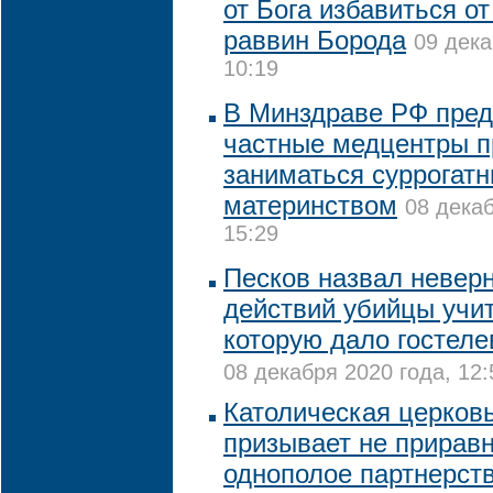
от Бога избавиться от
раввин Борода
09 дека
10:19
В Минздраве РФ пре
частные медцентры п
заниматься суррогат
материнством
08 декаб
15:29
Песков назвал невер
действий убийцы учи
которую дало гостел
08 декабря 2020 года, 12:
Католическая церков
призывает не приравн
однополое партнерст