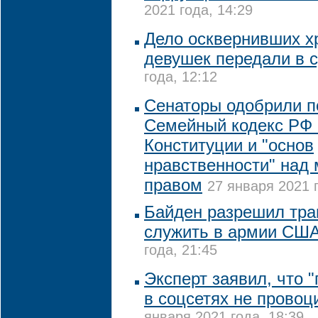
2021 года, 14:29
Дело осквернивших х
девушек передали в 
года, 12:12
Сенаторы одобрили п
Семейный кодекс РФ 
Конституции и "основ
нравственности" над
правом
27 января 2021 г
Байден разрешил тра
служить в армии СШ
года, 21:45
Эксперт заявил, что 
в соцсетях не провоц