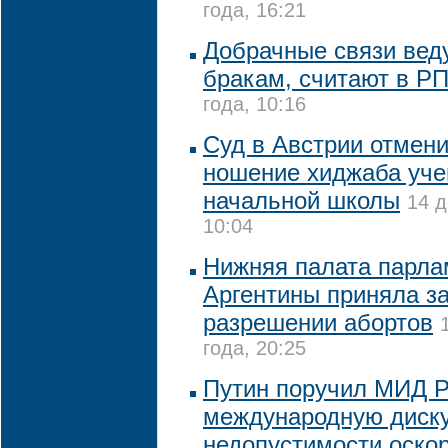
года, 16:21
Добрачные связи вед
бракам, считают в Р
года, 10:16
Суд в Австрии отмени
ношение хиджаба уч
начальной школы
14 д
10:04
Нижняя палата парла
Аргентины приняла за
разрешении абортов
года, 20:25
Путин поручил МИД 
международную диск
недопустимости оско