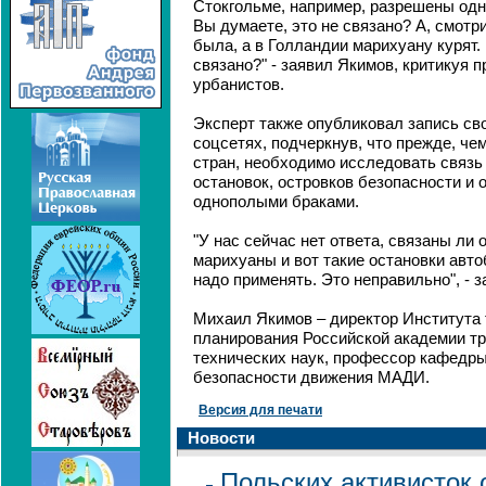
Стокгольме, например, разрешены одно
Вы думаете, это не связано? А, смотр
была, а в Голландии марихуану курят.
связано?" - заявил Якимов, критикуя 
урбанистов.
Эксперт также опубликовал запись св
соцсетях, подчеркнув, что прежде, че
стран, необходимо исследовать связь
остановок, островков безопасности и 
однополыми браками.
"У нас сейчас нет ответа, связаны ли
марихуаны и вот такие остановки авто
надо применять. Это неправильно", - 
Михаил Якимов – директор Института 
планирования Российской академии тр
технических наук, профессор кафедры
безопасности движения МАДИ.
Версия для печати
Новости
Польских активисток 