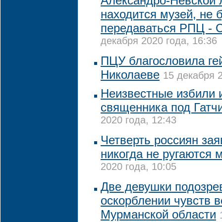
Александро-Невской 
находится музей, не 
передаваться РПЦ - 
декабря 2020 года, 16:36
ПЦУ благословила ге
Николаеве
15 декабря 2
Неизвестные избили 
священника под Гатч
2020 года, 12:43
Четверть россиян зая
никогда не ругаются 
2020 года, 10:05
Две девушки подозре
оскорблении чувств 
Мурманской области