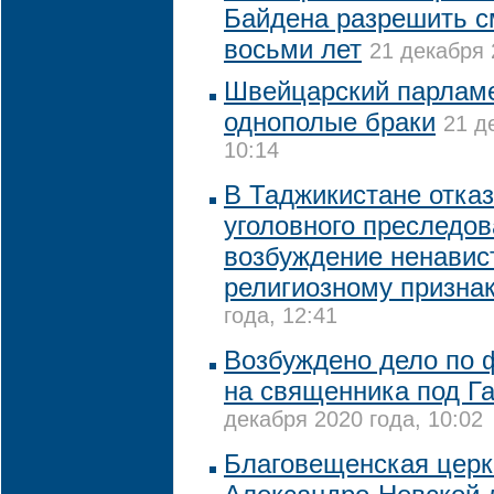
Байдена разрешить с
восьми лет
21 декабря 
Швейцарский парлам
однополые браки
21 д
10:14
В Таджикистане отказ
уголовного преследов
возбуждение ненавис
религиозному призна
года, 12:41
Возбуждено дело по 
на священника под Г
декабря 2020 года, 10:02
Благовещенская церк