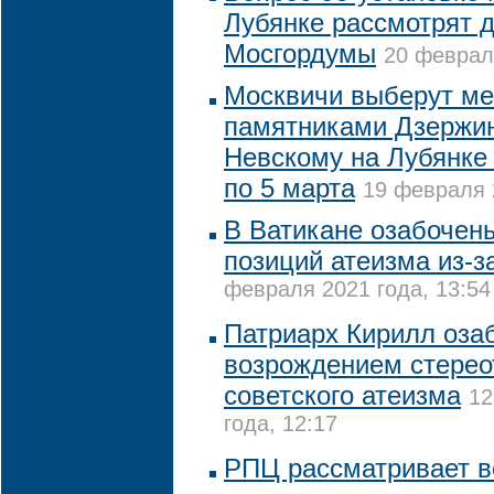
Лубянке рассмотрят 
Мосгордумы
20 февраля
Москвичи выберут м
памятниками Дзержи
Невскому на Лубянке
по 5 марта
19 февраля 
В Ватикане озабочен
позиций атеизма из-з
февраля 2021 года, 13:54
Патриарх Кирилл оза
возрождением стерео
советского атеизма
12
года, 12:17
РПЦ рассматривает в