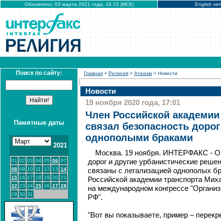
Обновлено: 03 марта 2021 года, 16:15 (МСК)
English ver
Поиск по сайту:
Главная
>
Религия
>
Атеизм
> Новости
Новости
19 ноября 2020 года, 17:01
Член Российской академии
Памятные даты
связал безопасность дорог
однополыми браками
2021
Москва. 19 ноября. ИНТЕРФАКС - О
01
02
03
04
05
06
07
дорог и другие урбанистические решен
08
09
10
11
12
13
14
связаны с легализацией однополых бр
15
16
17
18
19
20
21
Российской академии транспорта Мих
22
23
24
25
26
27
28
на международном конгрессе "Организ
29
30
31
РФ".
"Вот вы показываете, пример – перекр