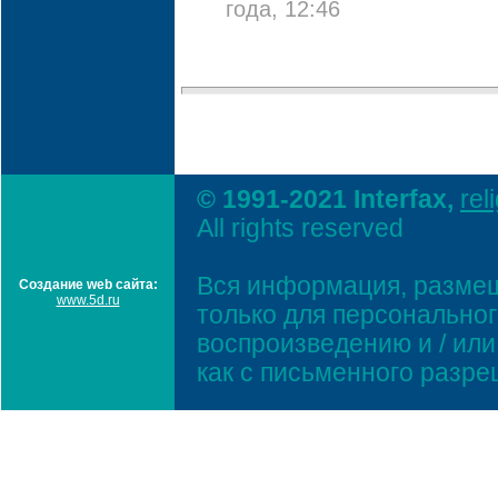
года, 12:46
© 1991-2021 Interfax,
rel
All rights reserved
Вся информация, размещ
Создание web сайта:
www.5d.ru
только для персонально
воспроизведению и / ил
как с письменного разр