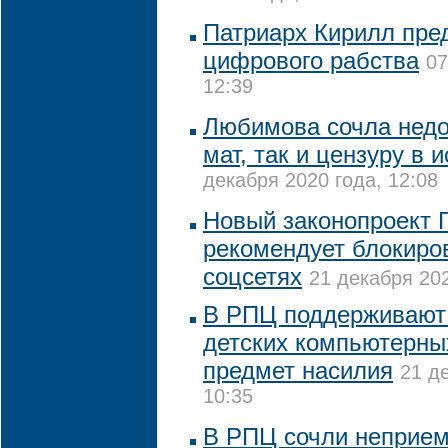
Патриарх Кирилл пред
цифрового рабства
07
12:39
Любимова сочла нед
мат, так и цензуру в 
декабря 2020 года, 12:08
Новый законопроект 
рекомендует блокиров
соцсетях
21 декабря 202
В РПЦ поддерживают
детских компьютерных
предмет насилия
21 д
10:35
В РПЦ сочли неприе