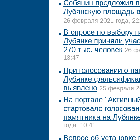
Собянин предложил п
Лубянскую площадь в
26 февраля 2021 года, 22
В опросе по выбору 
Лубянке приняли учас
270 тыс. человек
26 ф
13:47
При голосовании о па
Лубянке фальсифика
выявлено
25 февраля 20
На портале "Активны
стартовало голосован
памятника на Лубянк
года, 10:41
Вопрос об установке 