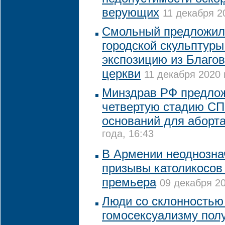
верующих
11 декабря 2
Смольный предложил
городской скульптуры
экспозицию из Благо
церкви
11 декабря 2020 
Минздрав РФ предло
четвертую стадию СП
оснований для аборт
года, 16:43
В Армении неоднозна
призывы католикосов 
премьера
09 декабря 20
Люди со склонностью
гомосексуализму пол