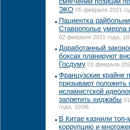
смягчении позиции по
ЭКО
05 февраля 2021 го
Пациентка райбольни
Ставрополье умерла 
02 февраля 2021 года, 18
Доработанный законоп
боксах планируют вно
Госдуму
01 февраля 202
Французские крайне 
призывают положить 
исламистской идеолог
запретить хиджабы
01
года, 10:06
В Китае казнили топ-
коррупцию и многоже