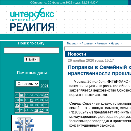
Обновлено: 26 февраля 2021 года, 22:38 (МСК)
Поиск по сайту:
Главная
>
Религия
>
Атеизм
> Новости
Новости
26 ноября 2020 года, 15:17
Поправки в Семейный к
Памятные даты
нравственности прошли
Москва. 26 ноября. ИНТЕРФАКС - 
2021
пакета инициатив в развитие обнов
закрепляется верховенство Основн
нормативными актами.
01
02
03
04
05
06
07
08
09
10
11
12
13
14
Сейчас Семейный кодекс устанавлив
15
16
17
18
19
20
21
семейного законодательства, если о
22
23
24
25
26
27
28
(№1036249-7) предлагает уточнить 
международного договора не допуска
"основам правопорядка и нравствен
конституционным законом.