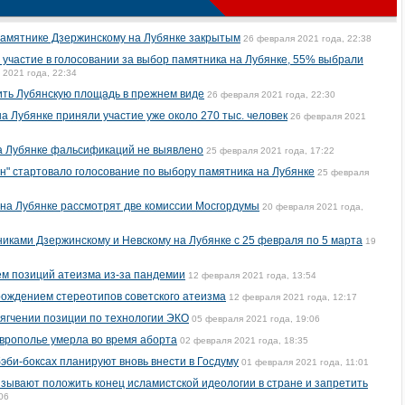
памятнике Дзержинскому на Лубянке закрытым
26 февраля 2021 года, 22:38
 участие в голосовании за выбор памятника на Лубянке, 55% выбрали
 2021 года, 22:34
ить Лубянскую площадь в прежнем виде
26 февраля 2021 года, 22:30
а Лубянке приняли участие уже около 270 тыс. человек
26 февраля 2021
на Лубянке фальсификаций не выявлено
25 февраля 2021 года, 17:22
н" стартовало голосование по выбору памятника на Лубянке
25 февраля
 на Лубянке рассмотрят две комиссии Мосгордумы
20 февраля 2021 года,
иками Дзержинскому и Невскому на Лубянке с 25 февраля по 5 марта
19
м позиций атеизма из-за пандемии
12 февраля 2021 года, 13:54
ождением стереотипов советского атеизма
12 февраля 2021 года, 12:17
ягчении позиции по технологии ЭКО
05 февраля 2021 года, 19:06
врополье умерла во время аборта
02 февраля 2021 года, 18:35
эби-боксах планируют вновь внести в Госдуму
01 февраля 2021 года, 11:01
зывают положить конец исламистской идеологии в стране и запретить
06