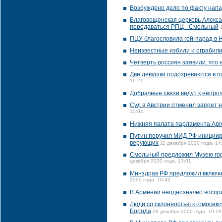
Возбуждено дело по факту напа
Благовещенская церковь Алекса
передаваться РПЦ - Смольный
ПЦУ благословила гей-парад в 
Неизвестные избили и ограбили
Четверть россиян заявили, что 
Две девушки подозреваются в о
16:21
Добрачные связи ведут к непро
Суд в Австрии отменил запрет
10:04
Нижняя палата парламента Арг
Путин поручил МИД РФ инициир
верующих
11 декабря 2020 года, 14
Смольный предложил Музею гор
декабря 2020 года, 13:01
Минздрав РФ предложил включи
2020 года, 16:43
В Армении неоднозначно воспри
Люди со склонностью к гомосекс
Борода
09 декабря 2020 года, 10:19