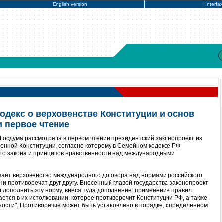
English version
Interfa
одекс о верховенстве Конституции и основ
 первое чтение
Госдума рассмотрела в первом чтении президентский законопроект из
ленной Конституции, согласно которому в Семейном кодексе РФ
ого закона и принципов нравственности над международными
ает верховенство международного договора над нормами российского
ни противоречат друг другу. Внесенный главой государства законопроект
и дополнить эту норму, внеся туда дополнение: применение правил
ется в их истолковании, которое противоречит Конституции РФ, а также
ности". Противоречие может быть установлено в порядке, определенном