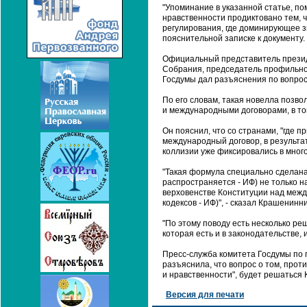
"Упоминание в указанной статье, п
нравственности продиктовано тем,
регулирования, где доминирующее з
пояснительной записке к документу.
Официальный представитель презид
Собрания, председатель профильно
Госдумы дал разъяснения по вопросу
По его словам, такая новелла позв
и международными договорами, в то
Он пояснил, что со странами, "где п
международный договор, в результа
коллизии уже фиксировались в мног
"Такая формула специально сделана,
распространяется - ИФ) не только н
верховенстве Конституции над межд
кодексов - ИФ)", - сказал Крашенинни
"По этому поводу есть несколько ре
которая есть и в законодательстве, 
Пресс-служба комитета Госдумы по 
разъяснила, что вопрос о том, про
и нравственности", будет решаться
Версия для печати