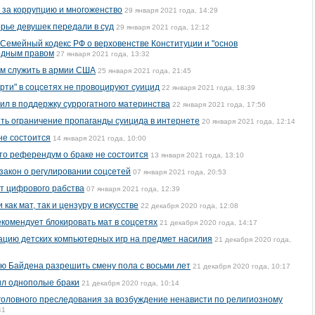
 за коррупцию и многоженство
29 января 2021 года, 14:29
рье девушек передали в суд
29 января 2021 года, 12:12
Семейный кодекс РФ о верховенстве Конституции и "основ
одным правом
27 января 2021 года, 13:32
м служить в армии США
25 января 2021 года, 21:45
ерти" в соцсетях не провоцируют суицид
22 января 2021 года, 18:39
ил в поддержку суррогатного материнства
22 января 2021 года, 17:56
ть ограничение пропаганды суицида в интернете
20 января 2021 года, 12:14
не состоится
14 января 2021 года, 10:00
то референдум о браке не состоится
13 января 2021 года, 13:10
акон о регулировании соцсетей
07 января 2021 года, 20:53
т цифрового рабства
07 января 2021 года, 12:39
ак мат, так и цензуру в искусстве
22 декабря 2020 года, 12:08
комендует блокировать мат в соцсетях
21 декабря 2020 года, 14:17
цию детских компьютерных игр на предмет насилия
21 декабря 2020 года,
ю Байдена разрешить смену пола с восьми лет
21 декабря 2020 года, 10:17
ил однополые браки
21 декабря 2020 года, 10:14
уголовного преследования за возбуждение ненависти по религиозному
41