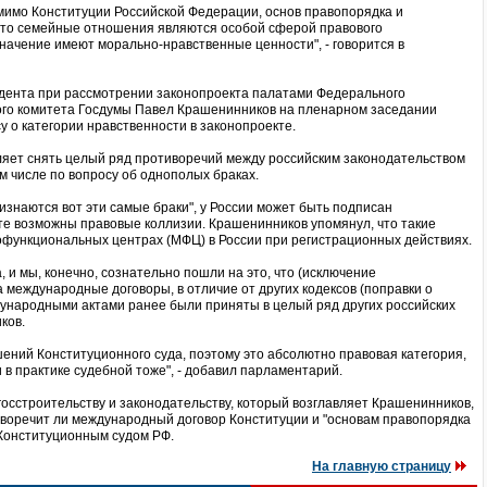
омимо Конституции Российской Федерации, основ правопорядка и
 что семейные отношения являются особой сферой правового
начение имеют морально-нравственные ценности", - говорится в
ента при рассмотрении законопроекта палатами Федерального
го комитета Госдумы Павел Крашенинников на пленарном заседании
 о категории нравственности в законопроекте.
оляет снять целый ряд противоречий между российским законодательством
м числе по вопросу об однополых браках.
ризнаются вот эти самые браки", у России может быть подписан
те возможны правовые коллизии. Крашенинников упомянул, что такие
офункциональных центрах (МФЦ) в России при регистрационных действиях.
 и мы, конечно, сознательно пошли на это, что (исключение
а международные договоры, в отличие от других кодексов (поправки о
ународными актами ранее были приняты в целый ряд других российских
ков.
шений Конституционного суда, поэтому это абсолютно правовая категория,
и в практике судебной тоже", - добавил парламентарий.
госстроительству и законодательству, который возглавляет Крашенинников,
тиворечит ли международный договор Конституции и "основам правопорядка
 Конституционным судом РФ.
На главную страницу