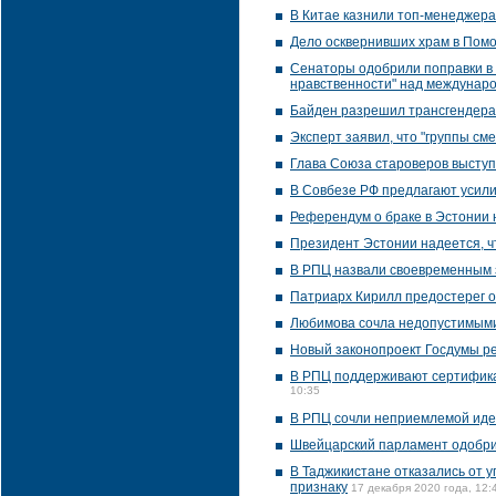
В Китае казнили топ-менеджера
Дело осквернивших храм в Помо
Сенаторы одобрили поправки в 
нравственности" над междунар
Байден разрешил трансгендера
Эксперт заявил, что "группы см
Глава Союза староверов выступ
В Совбезе РФ предлагают усили
Референдум о браке в Эстонии 
Президент Эстонии надеется, ч
В РПЦ назвали своевременным з
Патриарх Кирилл предостерег о
Любимова сочла недопустимыми к
Новый законопроект Госдумы ре
В РПЦ поддерживают сертифика
10:35
В РПЦ сочли неприемлемой иде
Швейцарский парламент одобр
В Таджикистане отказались от 
признаку
17 декабря 2020 года, 12: