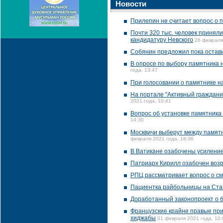
Новости
Прилепин не считает вопрос о 
Почти 320 тыс. человек приняли
кандидатуру Невского
26 февраля
Собянин предложил пока остав
В опросе по выбору памятника н
года, 13:47
При голосовании о памятнике 
На портале "Активный граждани
2021 года, 10:41
Вопрос об установке памятника
14:30
Москвичи выберут между памятн
февраля 2021 года, 18:36
В Ватикане озабочены усиление
Патриарх Кирилл озабочен возр
РПЦ рассматривает вопрос о см
Пациентка райбольницы на Ста
Доработанный законопроект о б
Французские крайне правые при
хиджабы
01 февраля 2021 года, 10: