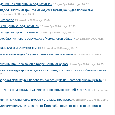
дения на священника под Гатчиной
16 декабря 2020 года, 10:02
ндро-Невской лавры, где находится музей, не будет полностью
15 декабря 2020 года, 16:36
Николаеве
15 декабря 2020 года, 15:44
 священника под Гатчиной
15 декабря 2020 года, 12:43
никогда не ругаются матом
15 декабря 2020 года, 10:05
скорблении чувств верующих в Мурманской области
14 декабря 2020 года,
чным бракам, считают в РПЦ
14 декабря 2020 года, 10:16
 на ношение хиджаба ученицами начальной школы
14 декабря 2020 года,
ентины приняла закон о разрешении абортов
11 декабря 2020 года, 20:25
овать международную дискуссию о недопустимости оскорбления чувств
:29
одской скульптуры перевезти экспозицию из Благовещенской церкви
11
ть четвертую стадию СПИДа в перечень оснований для аборта
09 декабря
няли призывы католикосов к отставке премьера
09 декабря 2020 года, 12:40
уализму получили задание от Бога избавиться от нее, считает раввин