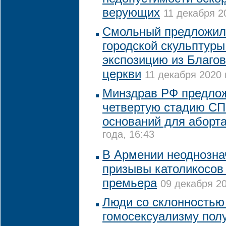
верующих
11 декабря 2
Смольный предложил
городской скульптуры
экспозицию из Благо
церкви
11 декабря 2020 
Минздрав РФ предло
четвертую стадию СП
оснований для аборт
года, 16:43
В Армении неоднозна
призывы католикосов 
премьера
09 декабря 20
Люди со склонностью
гомосексуализму пол