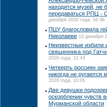
Александро-Невской 
находится музей, не 
передаваться РПЦ - 
декабря 2020 года, 16:36
ПЦУ благословила ге
Николаеве
15 декабря 2
Неизвестные избили 
священника под Гатч
2020 года, 12:43
Четверть россиян зая
никогда не ругаются 
2020 года, 10:05
Две девушки подозре
оскорблении чувств 
Мурманской области