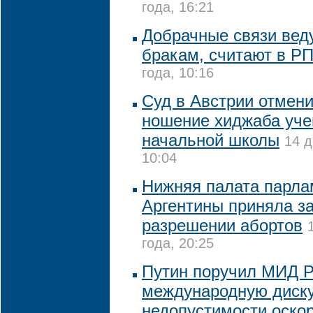
года, 16:21
Добрачные связи вед
бракам, считают в Р
года, 10:16
Суд в Австрии отмени
ношение хиджаба уч
начальной школы
14 д
10:04
Нижняя палата парла
Аргентины приняла за
разрешении абортов
года, 20:25
Путин поручил МИД 
международную диск
недопустимости оско