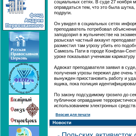
социальных сетях. В суде 27 ноября 
оправдаться тем, что это была шутка,
подруги.
Он увидел в социальных сетях информ
преподаватель потребовал объяснений
заподозрил в жульничестве на экзаме
разыскал частный аккаунт преподавате
разместил там угрозу убить его подобн
Самюэль Пати в городе Конфлан-Сент-
уроке показывал ученикам карикатуру
Адвокат преподавателя заявил в суде,
получения угрозы пережил две очень
вынужден приостановить работу и уда
ящика, пока полиция идентифицирова
По закону подсудимому грозило до се
публичное оправдание террористически
использованием электронных средств
Версия для печати
Новости
Польских активисток 