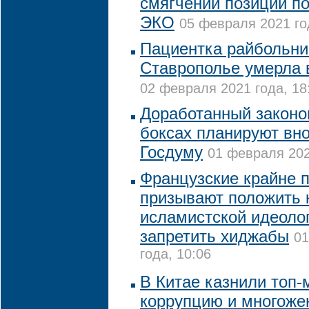
смягчении позиции по
ЭКО
05 февраля 2021 го
Пациентка райбольни
Ставрополье умерла 
02 февраля 2021 года, 18
Доработанный законоп
боксах планируют вно
Госдуму
01 февраля 202
Французские крайне 
призывают положить 
исламистской идеолог
запретить хиджабы
01
года, 10:06
В Китае казнили топ-
коррупцию и многоже