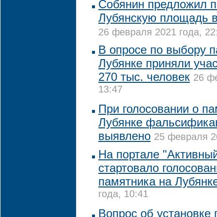
Собянин предложил п
Лубянскую площадь в
26 февраля 2021 года, 22
В опросе по выбору 
Лубянке приняли учас
270 тыс. человек
26 ф
13:47
При голосовании о па
Лубянке фальсифика
выявлено
25 февраля 20
На портале "Активны
стартовало голосован
памятника на Лубянк
года, 10:41
Вопрос об установке 