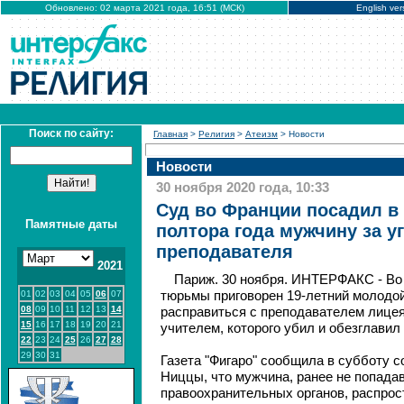
Обновлено: 02 марта 2021 года, 16:51 (МСК)
English ver
Поиск по сайту:
Главная
>
Религия
>
Атеизм
> Новости
Новости
30 ноября 2020 года, 10:33
Суд во Франции посадил в
Памятные даты
полтора года мужчину за у
преподавателя
2021
Париж. 30 ноября. ИНТЕРФАКС - Во 
01
02
03
04
05
06
07
тюрьмы приговорен 19-летний молодой
08
09
10
11
12
13
14
расправиться с преподавателем лицея,
15
16
17
18
19
20
21
учителем, которого убил и обезглавил
22
23
24
25
26
27
28
29
30
31
Газета "Фигаро" сообщила в субботу с
Ниццы, что мужчина, ранее не попада
правоохранительных органов, распрос