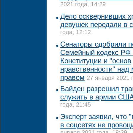
2021 года, 14:29
Дело осквернивших х
девушек передали в 
года, 12:12
Сенаторы одобрили п
Семейный кодекс РФ 
Конституции и "основ
нравственности" над
правом
27 января 2021 г
Байден разрешил тра
служить в армии СШ
года, 21:45
Эксперт заявил, что 
в соцсетях не провоц