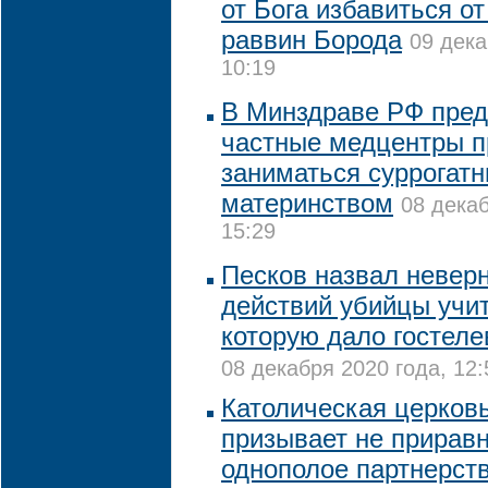
от Бога избавиться от
раввин Борода
09 дека
10:19
В Минздраве РФ пре
частные медцентры п
заниматься суррогат
материнством
08 декаб
15:29
Песков назвал невер
действий убийцы учи
которую дало гостел
08 декабря 2020 года, 12:
Католическая церков
призывает не приравн
однополое партнерст