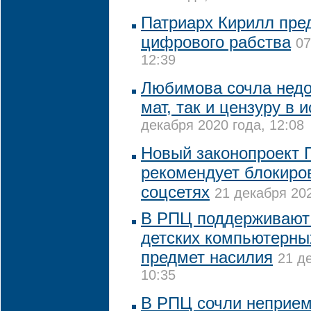
Патриарх Кирилл пред
цифрового рабства
07
12:39
Любимова сочла нед
мат, так и цензуру в 
декабря 2020 года, 12:08
Новый законопроект 
рекомендует блокиров
соцсетях
21 декабря 202
В РПЦ поддерживают
детских компьютерных
предмет насилия
21 д
10:35
В РПЦ сочли неприе