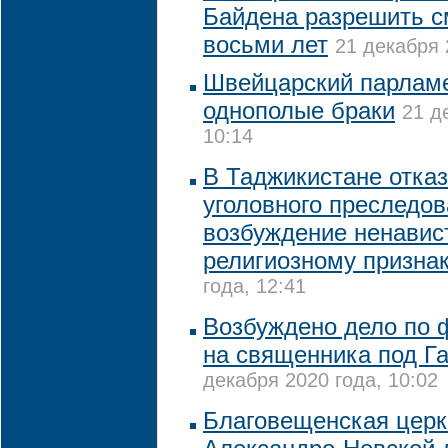
Байдена разрешить с
восьми лет
21 декабря 
Швейцарский парлам
однополые браки
21 д
10:14
В Таджикистане отказ
уголовного преследов
возбуждение ненавис
религиозному призна
года, 12:41
Возбуждено дело по 
на священника под Г
декабря 2020 года, 10:02
Благовещенская церк