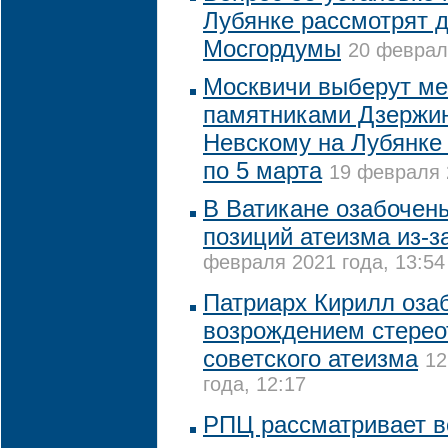
Лубянке рассмотрят 
Мосгордумы
20 февраля
Москвичи выберут м
памятниками Дзержи
Невскому на Лубянке
по 5 марта
19 февраля 
В Ватикане озабочен
позиций атеизма из-з
февраля 2021 года, 13:54
Патриарх Кирилл оза
возрождением стерео
советского атеизма
12
года, 12:17
РПЦ рассматривает в