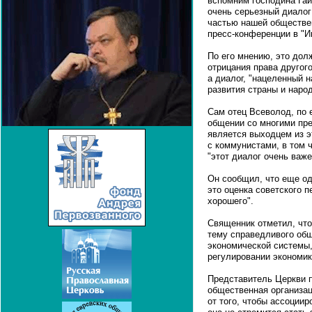
вспомним господина Гайд
очень серьезный диалог
частью нашей обществен
пресс-конференции в "И
По его мнению, это дол
отрицания права другог
а диалог, "нацеленный н
развития страны и народ
Сам отец Всеволод, по 
общении со многими пр
является выходцем из э
с коммунистами, в том 
"этот диалог очень важе
Он сообщил, что еще од
это оценка советского п
хорошего".
Священник отметил, что
тему справедливого об
экономической системы,
регулировании экономик
Представитель Церкви п
общественная организац
от того, чтобы ассоциир