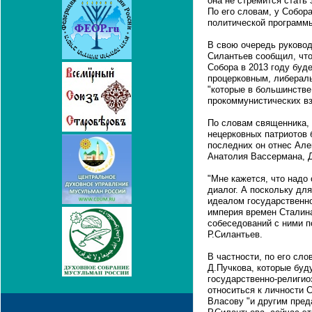
она не стремится стать
По его словам, у Собора
политической программы
В свою очередь руково
Силантьев сообщил, что
Собора в 2013 году буд
процерковным, либерал
"которые в большинств
прокоммунистических вз
По словам священника, 
нецерковных патриотов 
последних он отнес Але
Анатолия Вассермана, Д
"Мне кажется, что надо
диалог. А поскольку дл
идеалом государственно
империя времен Сталина
собеседований с ними п
Р.Силантьев.
В частности, по его сл
Д.Пучкова, которые бу
государственно-религио
относиться к личности С
Власову "и другим пред