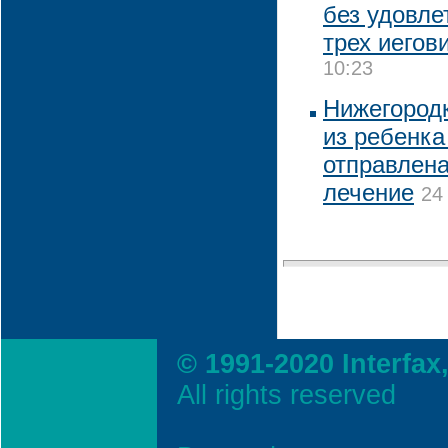
без удовл
трех иегов
10:23
Нижегородк
из ребенка
отправлена
лечение
24
© 1991-2020 Interfax
All rights reserved