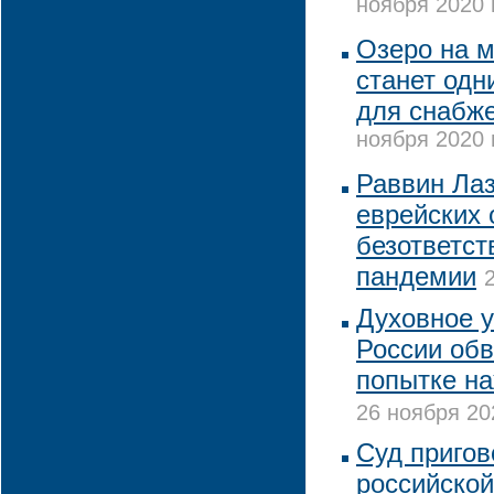
ноября 2020 
Озеро на м
станет одн
для снабж
ноября 2020 
Раввин Лаз
еврейских
безответст
пандемии
Духовное 
России обв
попытке на
26 ноября 20
Суд пригов
российской