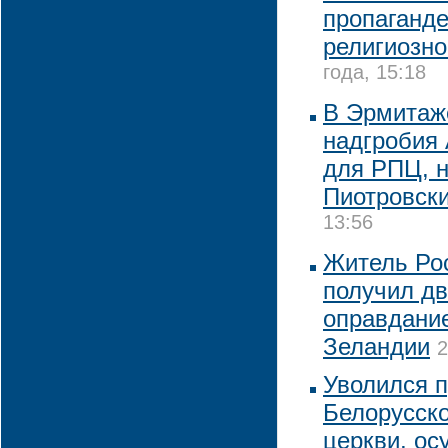
пропаганде
религиозн
года, 15:18
В Эрмитаже
надгробия 
для РПЦ, н
Пиотровск
13:56
Житель Ро
получил дв
оправдание
Зеландии
2
Уволился п
Белорусск
церкви, ос