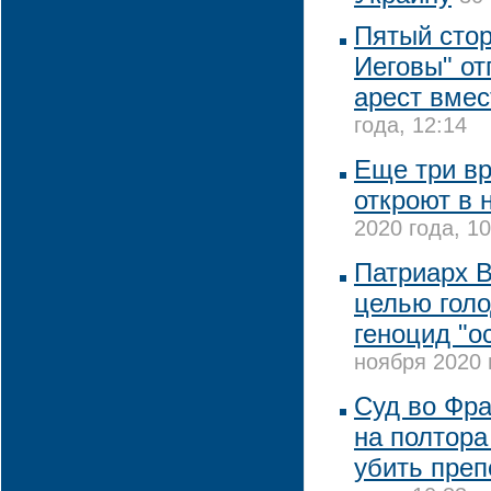
Пятый сто
Иеговы" о
арест вме
года, 12:14
Еще три в
откроют в 
2020 года, 10
Патриарх 
целью голо
геноцид "о
ноября 2020 
Суд во Фр
на полтора
убить преп