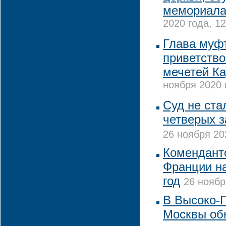
мемориала
2020 года, 12
Глава муф
приветств
мечетей К
ноября 2020 
Суд не ста
четверых 
26 ноября 20
Комендантс
Франции н
год
26 ноябр
В Высоко-
Москвы об