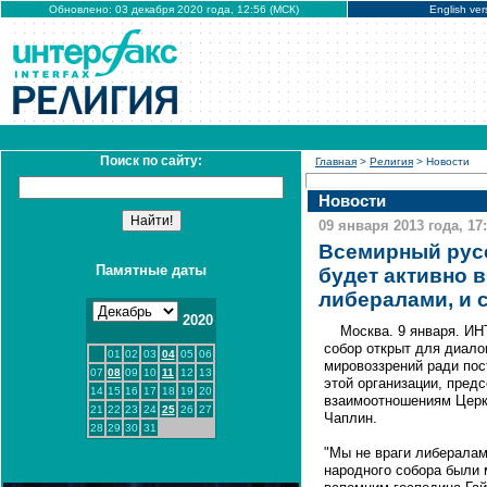
Обновлено: 03 декабря 2020 года, 12:56 (МСК)
English ver
Поиск по сайту:
Главная
>
Религия
> Новости
Новости
09 января 2013 года, 17
Всемирный русс
Памятные даты
будет активно 
либералами, и 
2020
Москва. 9 января. И
собор открыт для диало
01
02
03
04
05
06
мировоззрений ради пос
07
08
09
10
11
12
13
этой организации, пред
14
15
16
17
18
19
20
взаимоотношениям Церк
21
22
23
24
25
26
27
Чаплин.
28
29
30
31
"Мы не враги либералам
народного собора были 