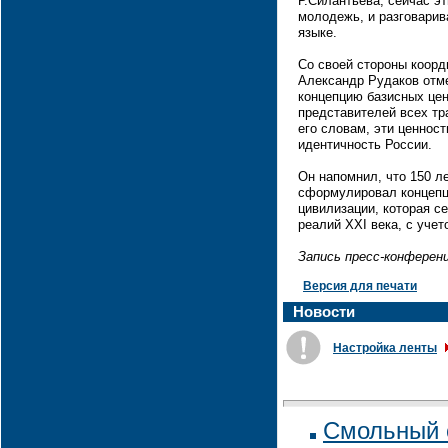
Р.Силантьева, сейчас э
молодежь, и разговарив
языке.
Со своей стороны коор
Александр Рудаков отм
концепцию базисных це
представителей всех тр
его словам, эти ценно
идентичность России.
Он напомнил, что 150 л
сформулировал концепц
цивилизации, которая с
реалий XXI века, с уче
Запись пресс-конферен
Версия для печати
Новости
Настройка ленты
Смольный 