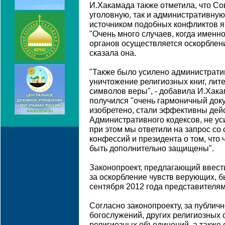
И.Хакамада также отметила, что Со
уголовную, так и административную 
источником подобных конфликтов я
"Очень много случаев, когда именн
органов осуществляется оскорблени
сказала она.
"Также было усилено администрати
уничтожение религиозных книг, лит
символов веры", - добавила И.Хака
получился "очень гармоничный доку
изобретено, стали эффективны дей
Административного кодексов, не ус
при этом мы ответили на запрос со
конфессий и президента о том, что
быть дополнительно защищены".
Законопроект, предлагающий ввест
за оскорбление чувств верующих, б
сентября 2012 года представителям
Согласно законопроекту, за публич
богослужений, других религиозных
религиозных объединений, а также