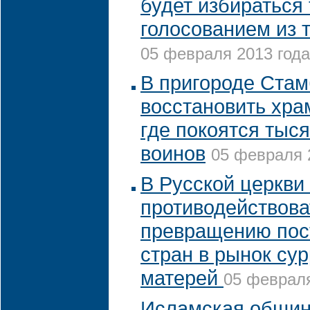
будет избираться
голосованием из 
05 февраля 2013 года
В пригороде Стам
восстановить хра
где покоятся тыся
воинов
05 февраля 2
В Русской церкви
противодействова
превращению пос
стран в рынок су
матерей
05 февраля
Исламская общин