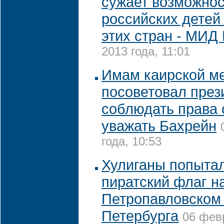
сужает возможно
российских детей
этих стран - МИД
2013 года, 11:01
Имам каирской ме
посоветовал през
соблюдать права 
уважать Бахрейн
года, 10:53
Хулиганы попыта
пиратский флаг н
Петропавловском
Петербурга
06 фев