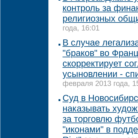
контроль за фин
религиозных общ
года, 16:01
В случае легализ
"браков" во Фран
скорректирует со
усыновлении - сп
февраля 2013 года, 1
Суд в Новосибирс
наказывать худож
за торговлю футб
"иконами" в подд