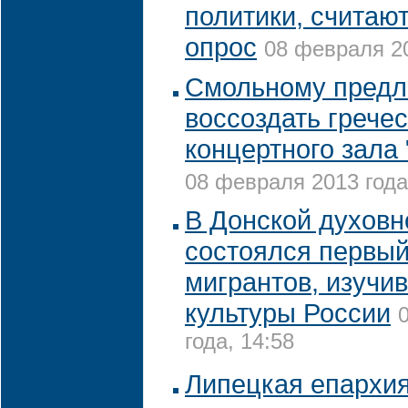
политики, считаю
опрос
08 февраля 20
Смольному предл
воссоздать грече
концертного зала
08 февраля 2013 года
В Донской духовн
состоялся первый
мигрантов, изучи
культуры России
года, 14:58
Липецкая епархи