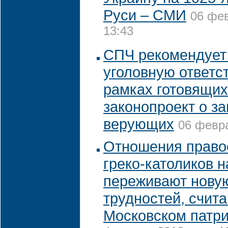
Руси – СМИ
06 фев
13:43
СПЧ рекомендует
уголовную ответс
рамках готовящих
законопроект о з
верующих
06 февра
Отношения право
греко-католиков н
переживают нову
трудностей, счита
Московском патр