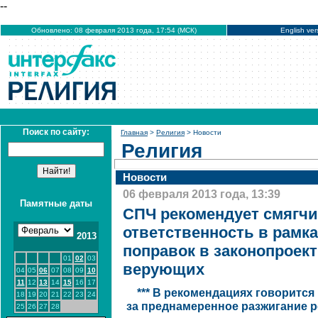
--
Обновлено: 08 февраля 2013 года, 17:54 (МСК)
English ver
Поиск по сайту:
Главная
>
Религия
> Новости
Религия
Новости
06 февраля 2013 года, 13:39
Памятные даты
СПЧ рекомендует смягчи
ответственность в рамк
2013
поправок в законопроект
01
02
03
верующих
04
05
06
07
08
09
10
11
12
13
14
15
16
17
*** В рекомендациях говорится
18
19
20
21
22
23
24
за преднамеренное разжигание 
25
26
27
28