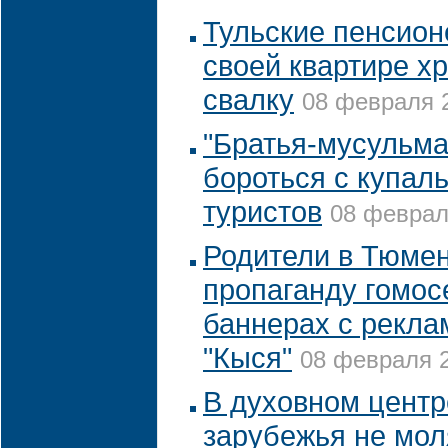
Тульские пенсион
своей квартире х
свалку
08 февраля 2
"Братья-мусульма
бороться с купал
туристов
08 февраля
Родители в Тюме
пропаганду гомос
баннерах с рекла
"Кыся"
08 февраля 2
В духовном центр
зарубежья не мол