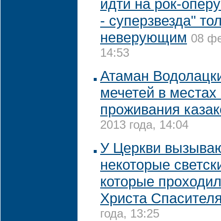
идти на рок-опер
- суперзвезда" то
неверующим
08 фе
14:53
Атаман Водолацки
мечетей в местах
проживания казак
2013 года, 14:04
У Церкви вызыва
некоторые светск
которые проходил
Христа Спасител
года, 13:25