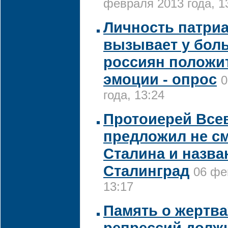
февраля 2013 года, 1
Личность патри
вызывает у бол
россиян положи
эмоции - опрос
0
года, 13:24
Протоиерей Все
предложил не с
Сталина и назва
Сталинград
06 фе
13:17
Память о жертва
репрессий долж