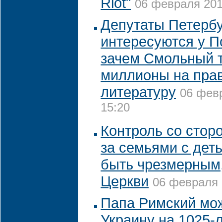
Riot"
06 февраля 201
Депутаты Петерб
интересуются у П
зачем Смольный 
миллионы на пра
литературу
06 февр
15:20
Контроль со стор
за семьями с дет
быть чрезмерным,
Церкви
06 февраля 
Папа Римский мож
Украину на 1025-