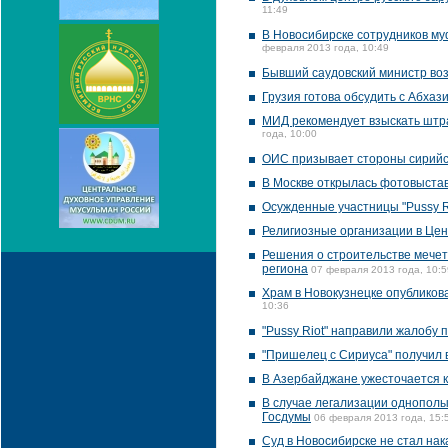
11:49
В Новосибирске сотрудников му
февраля 2013 года, 10:49
Бывший саудовский министр во
Грузия готова обсудить с Абхаз
МИД рекомендует взыскать штра
года, 10:00
ОИС призывает стороны сирийск
В Москве открылась фотовыста
Осужденные участницы "Pussy R
Религиозные организации в Цен
Решения о строительстве мечет
региона
07 февраля 2013 года, 10:5
Храм в Новокузнецке опубликов
10:36
"Pussy Riot" направили жалобу
"Пришелец с Сириуса" получил 
В Азербайджане ужесточается 
В случае легализации однополы
Госдумы
06 февраля 2013 года, 15:
Суд в Новосибирске не стал нак