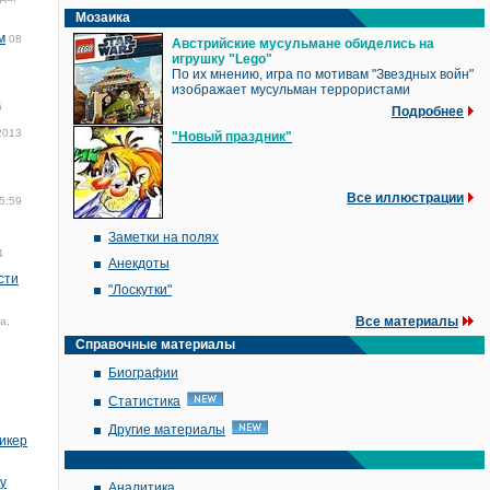
Мозаика
м
08
Австрийские мусульмане обиделись на
игрушку "Lego"
По их мнению, игра по мотивам "Звездных войн"
изображает мусульман террористами
5
Подробнее
2013
"Новый праздник"
Все иллюстрации
5:59
Заметки на полях
4
Анекдоты
сти
"Лоскутки"
Все материалы
а,
Справочные материалы
Биографии
Статистика
Другие материалы
пикер
у
Аналитика