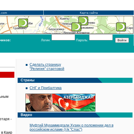
x.com
Карта сайта
чиков:
Логин:
Пароль:
Сделать страницу
"Религия" стартовой
Страны
СНГ и Прибалтика
льным
Видео
етаря -
Муфтий Мухаммедгали Хузин о положении дел в
российском исламе (т/к "Спас")
 в Каир