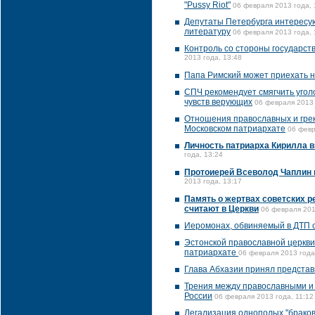
"Pussy Riot"
06 февраля 2013 года, 
Депутаты Петербурга интересу
литературу
06 февраля 2013 года, 
Контроль со стороны государст
2013 года, 13:48
Папа Римский может приехать н
СПЧ рекомендует смягчить угол
чувств верующих
06 февраля 2013 
Отношения православных и грек
Московском патриархате
06 февр
Личность патриарха Кирилла 
года, 13:24
Протоиерей Всеволод Чаплин 
2013 года, 13:17
Память о жертвах советских р
считают в Церкви
06 февраля 201
Иеромонах, обвиняемый в ДТП с
Эстонской православной церкви
патриархате
06 февраля 2013 года
Глава Абхазии принял представ
Трения между православными и 
России
06 февраля 2013 года, 11:12
Легализация однополых "браков