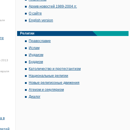
Архив новостей 1989-2004 гг.
О сайте
English version
аля
Религии
ите
Православие
Ислам
Иудаизм
 2013
Буддизм
Католичество и протестантизм
евраля
Национальные религии
Новые религиозные движения
Атеизм и секуляризм
Диалог
а в
 детей