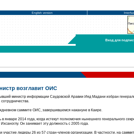
English version
Interfa
Вход для подпис
нистр возглавит ОИС
Бывший министр информации Саудовской Аравии Ияд Мадани избран генера
 сотрудничества.
ухдневном саммите ОИС, завершившемся накануне в Каире.
 в январе 2014 года, когда истекут полномочия нынешнего генерального секр
хсаноглу. Он занимает эту должность с 2005 года.
участие лидеры 26 из 57 стран-членов организации. В частности, на саммит