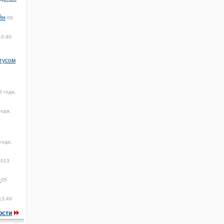
йн
06
10:40
тусом
5
 года,
года,
года,
2013
й
05
13:49
ости