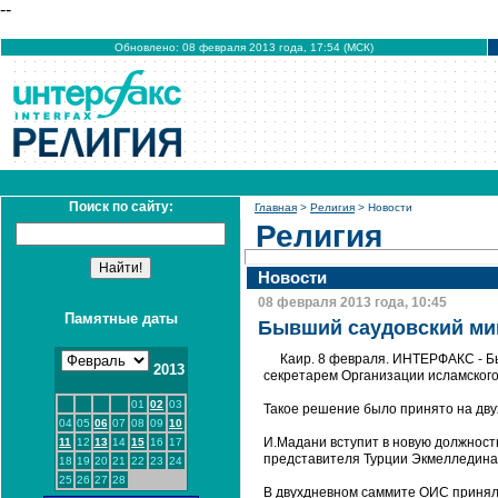
--
Обновлено: 08 февраля 2013 года, 17:54 (МСК)
Поиск по сайту:
Главная
>
Религия
> Новости
Религия
Новости
08 февраля 2013 года, 10:45
Памятные даты
Бывший саудовский ми
Каир. 8 февраля. ИНТЕРФАКС - 
2013
секретарем Организации исламского
01
02
03
Такое решение было принято на дв
04
05
06
07
08
09
10
И.Мадани вступит в новую должность
11
12
13
14
15
16
17
представителя Турции Экмелледина И
18
19
20
21
22
23
24
25
26
27
28
В двухдневном саммите ОИС приняли 