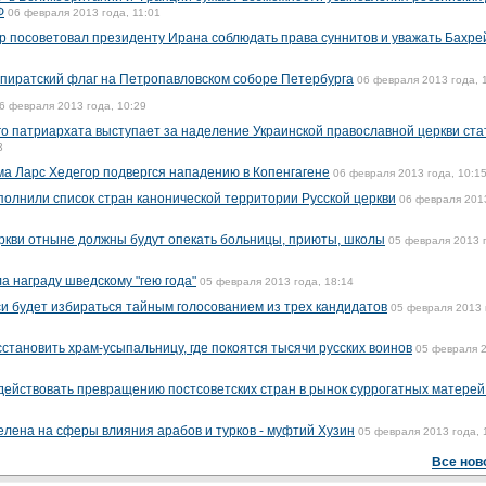
Ф
06 февраля 2013 года, 11:01
р посоветовал президенту Ирана соблюдать права суннитов и уважать Бахре
пиратский флаг на Петропавловском соборе Петербурга
06 февраля 2013 года, 
6 февраля 2013 года, 10:29
о патриархата выступает за наделение Украинской православной церкви ста
3
ама Ларс Хедегор подвергся нападению в Копенгагене
06 февраля 2013 года, 10:1
олнили список стран канонической территории Русской церкви
06 февраля 2013
ркви отныне должны будут опекать больницы, приюты, школы
05 февраля 2013 
а награду шведскому "гею года"
05 февраля 2013 года, 18:14
си будет избираться тайным голосованием из трех кандидатов
05 февраля 2013 
становить храм-усыпальницу, где покоятся тысячи русских воинов
05 февраля 
одействовать превращению постсоветских стран в рынок суррогатных матере
лена на сферы влияния арабов и турков - муфтий Хузин
05 февраля 2013 года, 
Все нов