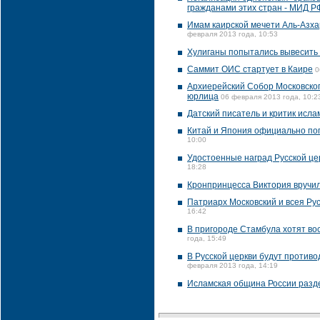
гражданами этих стран - МИД Р
Имам каирской мечети Аль-Азха
февраля 2013 года, 10:53
Хулиганы попытались вывесить 
Саммит ОИС стартует в Каире
0
Архиерейский Собор Московског
юрлица
06 февраля 2013 года, 10:2
Датский писатель и критик исл
Китай и Япония официально поп
10:00
Удостоенные наград Русской це
18:28
Кронпринцесса Виктория вручил
Патриарх Московский и всея Ру
16:42
В пригороде Стамбула хотят вос
года, 15:49
В Русской церкви будут против
февраля 2013 года, 14:19
Исламская община России разде