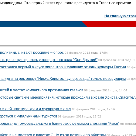
адинеджад. Это первый визит иранского президента в Египет со времени
На главную стра
политики, считают россияне – опрос
08 февраля 2013 года, 17:54
ь греческую церковь у концертного зала "Октябрьский"
08 февраля 2013 года, 1
состоялся первый выпуск мигрантов, изучивших основы культуры России
08 фе
а идти на рок-оперу "Иисус Христос - суперзвезда" только неверующим
08 фе
четей в местах компактного проживания казаков
08 февраля 2013 года, 14:04
которые светские мероприятия, которые проходили в храме Христа Спасите
 своей квартире храм и мусорную свалку
08 февраля 2013 года, 12:56
ороться с купальниками туристов
08 февраля 2013 года, 12:52
ропаганду гомосексуализма в баннерах с рекламой спектакля "Кыся"
08 феврал
рубежья не молятся о властях США из-за позиции по абортам
08 февраля 2013 го