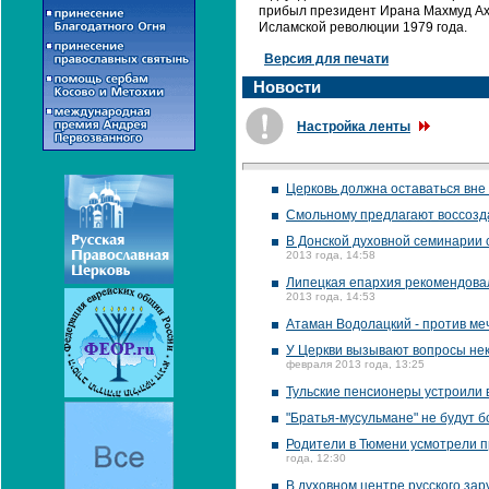
прибыл президент Ирана Махмуд Ахм
Исламской революции 1979 года.
Версия для печати
Новости
Настройка ленты
Церковь должна оставаться вне 
Смольному предлагают воссоздат
В Донской духовной семинарии 
2013 года, 14:58
Липецкая епархия рекомендовал
2013 года, 14:53
Атаман Водолацкий - против ме
У Церкви вызывают вопросы не
февраля 2013 года, 13:25
Тульские пенсионеры устроили в
"Братья-мусульмане" не будут б
Родители в Тюмени усмотрели п
года, 12:30
В духовном центре русского за