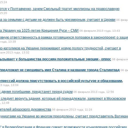
15:24
ются у Полтавченко, зачем Смольный тратит миллионы на православную
15:20
ва за семьями с детьми не должен быть чрезмерным, считают в Церкви
06 февр
а Украину на 1025-летие Крещения Руси – СМИ
06 февраля 2013 года, 13:43
овную ответственность в рамках готовящихся поправок в законопроект о защ
года, 13:39
о-католиков на Украине переживают новую полосу трудностей, считают в
аля 2013 года, 13:32
вызывает у большинства россиян положительные эмоции - опрос
06 февраля
предложил не смешивать имя Сталина и название города Сталинград
06 ф
епрессий должна присутствовать в российской культуре и образовании,
3 года, 13:04
 двумя погибшими, предстанет перед судом
06 февраля 2013 года, 12:56
 следует вернуть здания, которые ей принадлежали, заявляют в Московском
, 12:48
ителей абхазского духовенства
06 февраля 2013 года, 11:24
униатами на Украине во многом преодолены, считает представитель Ватикан
" в Великобритании и Франции сужает возможности усыновления российских