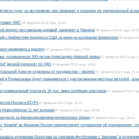
фтията судят за экстремизм, они заявляют о гонениях на традиционный исла
зглавит ОИС
08 февраля 2013 года, 10:45
ией вопрос реставрации церквей, заявляют в Тбилиси
08 февраля 2013 года, 10:1
ф с библиотеки Конгресса США за книги из коллекции Шнеерсона
08 февраля 
ого конфликта к диалогу
07 февраля 2013 года, 17:55
вка, посвященная 300-летию Александро-Невской лавры
07 февраля 2013 года, 1
iot" весной попросят об УДО
07 февраля 2013 года, 13:43
тральной Азии не отделены от государства – эксперт
07 февраля 2013 года, 11:4
ей в Подмосковье будут приниматься с учетом мнения местных жителей - вла
9
ал поминальный список из 16 тыс. имен погибших шахтеров
07 февраля 2013 год
 против России в ЕСПЧ
07 февраля 2013 года, 10:17
в Новосибирске 11 лет колонии
07 февраля 2013 года, 10:00
контроль за финансированием религиозных общин
06 февраля 2013 года, 16:01
х "браков" во Франции Россия скорректирует соглашение об усыновлении - с
50
азывать художника Лоскутова за торговлю футболками с "иконами" в поддержк