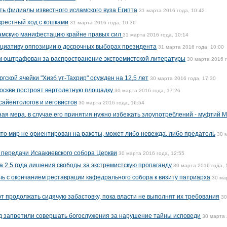
ть филиалы известного исламского вуза Египта
31 марта 2016 года, 10:42
крестный ход с кошками
31 марта 2016 года, 10:36
амскую манифестацию крайне правых сил
31 марта 2016 года, 10:14
ициативу оппозиции о досрочных выборах президента
31 марта 2016 года, 10:00
м оштрафован за распространение экстремистской литературы
30 марта 2016 г
гской ячейки "Хизб ут-Тахрир" осужден на 12,5 лет
30 марта 2016 года, 17:30
Москве построят вертолетную площадку
30 марта 2016 года, 17:26
сайентологов и иеговистов
30 марта 2016 года, 16:54
ная мера, в случае его принятия нужно избежать злоупотреблений - муфтий 
что мир не ориентирован на ракеты, может либо невежда, либо предатель
30 
 передачи Исаакиевского собора Церкви
30 марта 2016 года, 12:55
а 2,5 года лишения свободы за экстремистскую пропаганду
30 марта 2016 года, 
ь с окончанием реставрации кафедрального собора к визиту патриарха
30 ма
 продолжать сидячую забастовку, пока власти не выполнят их требования
30
д запретили совершать богослужения за нарушение тайны исповеди
30 марта