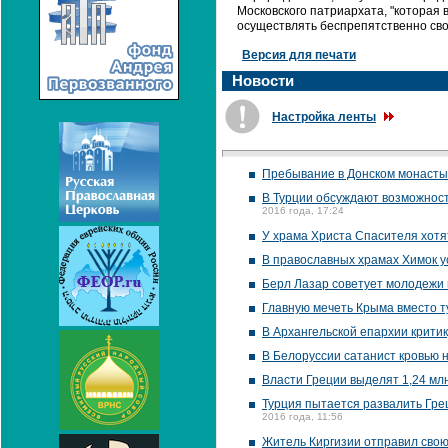
Московского патриархата, "которая
осуществлять беспрепятственно сво
Версия для печати
Новости
Настройка ленты
Пребывание в Донском монасты
В Турции обсуждают возможност
2016 года, 17:24
У храма Христа Спасителя хотя
В православных храмах Химок 
Берл Лазар советует молодежи 
Главную мечеть Крыма вместо т
В Архангельской епархии крити
В Белоруссии сатанист кровью 
Власти Греции выделят 1,24 мл
Турция пытается развалить Гре
2016 года, 11:56
Житель Киргизии отправил свою