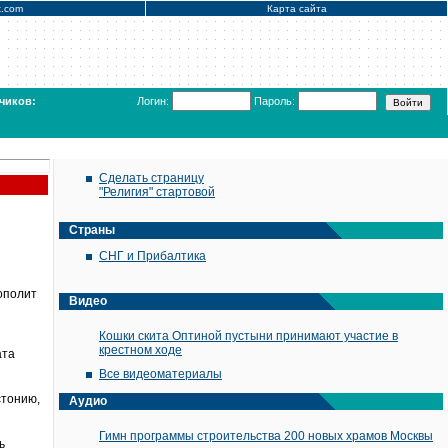
x.com
Карта сайта
чиков:
Логин:
Пароль:
Сделать страницу
"Религия" стартовой
Страны
СНГ и Прибалтика
й
ополит
Видео
Кошки скита Оптиной пустыни принимают участие в
крестном ходе
ата
Все видеоматериалы
стонию,
Аудио
Гимн программы строительства 200 новых храмов Москвы
ь