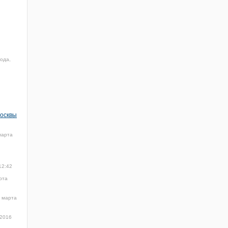
ода,
Москвы
марта
12:42
рта
 марта
 2016