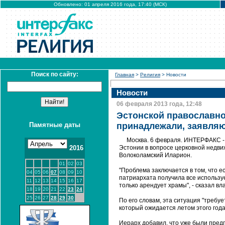
Обновлено: 01 апреля 2016 года, 17:40 (МСК)
Поиск по сайту:
Главная
>
Религия
> Новости
Новости
06 февраля 2013 года, 12:48
Эстонской православно
Памятные даты
принадлежали, заявляю
Москва. 6 февраля. ИНТЕРФАКС - 
2016
Эстонии в вопросе церковной недви
Волоколамский Иларион.
01
02
03
"Проблема заключается в том, что 
04
05
06
07
08
09
10
патриархата получила все использу
11
12
13
14
15
16
17
только арендует храмы", - сказал в
18
19
20
21
22
23
24
25
26
27
28
29
30
По его словам, эта ситуация "требуе
который ожидается летом этого года
Иерарх добавил, что уже были пред