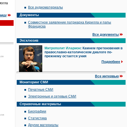
могла
Все аудиоматериалы
Документы
ницу
Совместное заявление патриарха Кирилла и папы
Франциска
Все документы
Эксклюзив
Митрополит Иларион
: Камнем преткновения в
православно-католическом диалоге по-
прежнему остается уния
еля
Подробнее
Все интервью
Мониторинг СМИ
Печатные СМИ
Электронные и сетевые СМИ
Справочные материалы
Биографии
еля
Статистика
Другие материалы