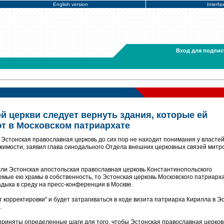
English version
Interfa
Вход для подпис
й церкви следует вернуть здания, которые ей
т в Московском патриархате
Эстонская православная церковь до сих пор не находит понимания у власте
жимости, заявил глава синодального Отдела внешних церковных связей митр
если Эстонская апостольская православная церковь Константинопольского
емые ею храмы в собственность, то Эстонская церковь Московского патриарх
ладыка в среду на пресс-конференции в Москве.
т корректировки" и будет затрагиваться в ходе визита патриарха Кирилла в Э
.
приняты определенные шаги для того, чтобы Эстонская православная церков