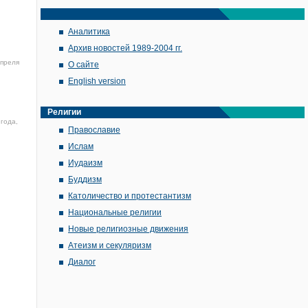
Аналитика
Архив новостей 1989-2004 гг.
апреля
О сайте
English version
Религии
года,
Православие
Ислам
Иудаизм
Буддизм
Католичество и протестантизм
Национальные религии
Новые религиозные движения
Атеизм и секуляризм
Диалог