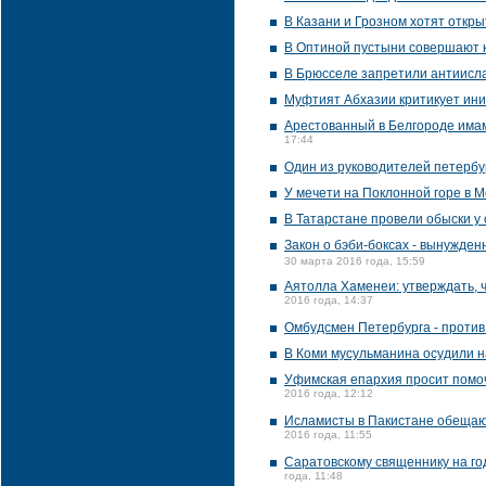
В Казани и Грозном хотят откры
В Оптиной пустыни совершают 
В Брюсселе запретили антиисл
Муфтият Абхазии критикует ин
Арестованный в Белгороде има
17:44
Один из руководителей петербур
У мечети на Поклонной горе в 
В Татарстане провели обыски у 
Закон о бэби-боксах - вынужден
30 марта 2016 года, 15:59
Аятолла Хаменеи: утверждать, 
2016 года, 14:37
Омбудсмен Петербурга - против
В Коми мусульманина осудили н
Уфимская епархия просит помоч
2016 года, 12:12
Исламисты в Пакистане обещают
2016 года, 11:55
Саратовскому священнику на го
года, 11:48