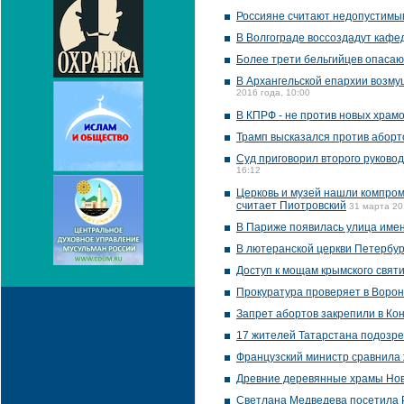
Россияне считают недопустимы
В Волгограде воссоздадут кафе
Более трети бельгийцев опасаю
В Архангельской епархии возму
2016 года, 10:00
В КПРФ - не против новых храмо
Трамп высказался против аборт
Суд приговорил второго руковод
16:12
Церковь и музей нашли компром
считает Пиотровский
31 марта 20
В Париже появилась улица име
В лютеранской церкви Петербур
Доступ к мощам крымского свят
Прокуратура проверяет в Воро
Запрет абортов закрепили в Ко
17 жителей Татарстана подозрев
Французский министр сравнила 
Древние деревянные храмы Нов
Светлана Медведева посетила 