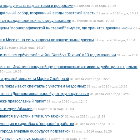
м подшучивать над святыми и пророками
01 апреля 2016 года, 10:35
дральный собор, взорванный в годы советской власти
01 апреля 2016 года, 10:27
тся гражданской войны с мусульманами
01 апреля 2016 года, 10:22
щены "порнографической выставкой" в музее, где хранятся древние иконы
01 
в в Москве, но есть вопросы по конкретным адресам
31 марта 2016 года, 18:34
ов
31 марта 2016 года, 16:27
ителя петербургской ячейки "Хизб ут-Тахрир" к 13 годам колонии
31 марта 2016 
исс по Исаакиевскому собору, православные активисты действуют отдельно,
16 года, 16:02
ни русской монахини Марии Скобцовой
31 марта 2016 года, 15:28
га показывают спектакль с участием бездомных
31 марта 2016 года, 13:29
ителя в Донском монастыре будет круглосуточным
31 марта 2016 года, 12:58
неже православный приют
31 марта 2016 года, 12:40
нституции Абхазии
31 марта 2016 года, 12:03
аются в участии в "Хизб ут-Тахрир"
31 марта 2016 года, 11:28
женщин в хиджабах с "неграми" в рабстве
31 марта 2016 года, 11:22
города впервые оборудуют подсветкой
31 марта 2016 года, 11:20
Русскую духовную миссию
31 марта 2016 года, 10:52