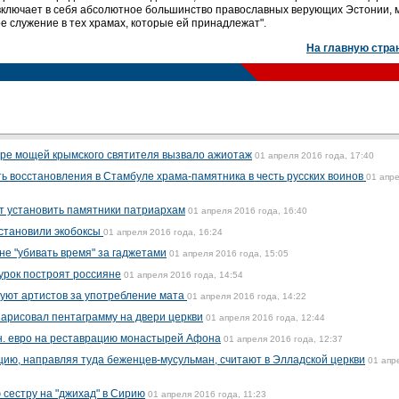
 включает в себя абсолютное большинство православных верующих Эстонии, 
е служение в тех храмах, которые ей принадлежат".
На главную стра
ре мощей крымского святителя вызвало ажиотаж
01 апреля 2016 года, 17:40
ь восстановления в Стамбуле храма-памятника в честь русских воинов
01 апр
т установить памятники патриархам
01 апреля 2016 года, 16:40
установили экобоксы
01 апреля 2016 года, 16:24
не "убивать время" за гаджетами
01 апреля 2016 года, 15:05
урок построят россияне
01 апреля 2016 года, 14:54
куют артистов за употребление мата
01 апреля 2016 года, 14:22
нарисовал пентаграмму на двери церкви
01 апреля 2016 года, 12:44
н. евро на реставрацию монастырей Афона
01 апреля 2016 года, 12:37
цию, направляя туда беженцев-мусульман, считают в Элладской церкви
01 апр
 сестру на "джихад" в Сирию
01 апреля 2016 года, 11:23