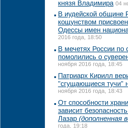
князя Владимира
04 н
В иудейской общине 
кощунством присвоен
Одессы имен национ
2016 года, 18:50
В мечетях России по 
помолились о сувере
ноября 2016 года, 18:45
Патриарх Кирилл вери
"сгущающиеся тучи" 
ноября 2016 года, 18:43
От способности храни
зависит безопасность
Лазар
(дополненная в
года, 19:18