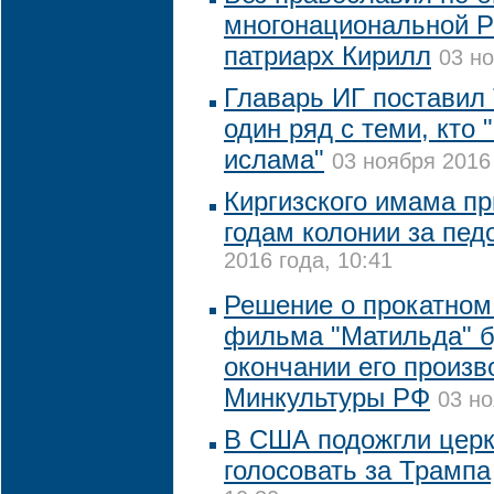
многонациональной Р
патриарх Кирилл
03 но
Главарь ИГ поставил
один ряд с теми, кто 
ислама"
03 ноября 2016 
Киргизского имама пр
годам колонии за пе
2016 года, 10:41
Решение о прокатном
фильма "Матильда" б
окончании его произв
Минкультуры РФ
03 но
В США подожгли церк
голосовать за Трампа