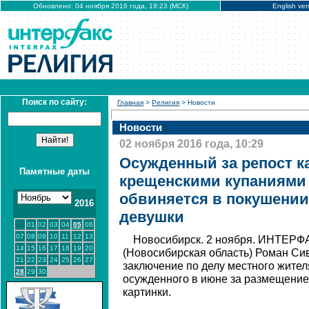
Обновлено: 04 ноября 2016 года, 19:23 (МСК)
English ver
Поиск по сайту:
Главная
>
Религия
> Новости
Новости
02 ноября 2016 года, 10:29
Осужденный за репост к
Памятные даты
крещенскими купаниями
обвиняется в покушении
2016
девушки
01
02
03
04
05
06
07
08
09
10
11
12
13
Новосибирск. 2 ноября. ИНТЕРФА
14
15
16
17
18
19
20
(Новосибирская область) Роман Си
21
22
23
24
25
26
27
заключение по делу местного жите
28
29
30
осужденного в июне за размещение
картинки.