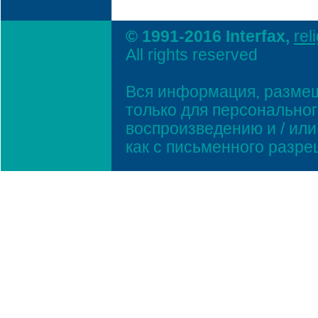
© 1991-2016 Interfax,
rel
All rights reserved
Вся информация, размещ
только для персонально
воспроизведению и / ил
как с письменного разр