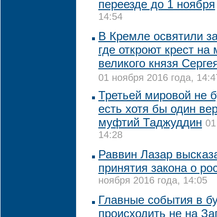
переезде до 1 ноября
14:54
В Кремле освятили з
где откроют крест на 
великого князя Серге
01 ноября 2016 года, 14:4
Третьей мировой не б
есть хотя бы один ве
муфтий Таджуддин
01
14:28
Раввин Лазар высказ
принятия закона о ро
ноября 2016 года, 14:05
Главные события в б
происходить не на За