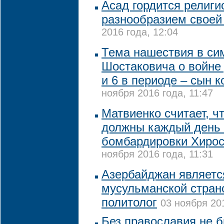
Асад гордится религ
разнообразием своей
2016 года, 12:04
Тема нашествия в с
Шостаковича о войне 
и 6 в периоде – сын 
ноября 2016 года, 11:47
Матвиенко считает, ч
должны каждый день 
бомбардировки Хирос
ноября 2016 года, 11:31
Азербайджан являетс
мусульманской страно
политолог
03 ноября 201
Без православия не 