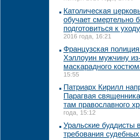
Католическая церков
обучает смертельно б
подготовиться к уходу
2016 года, 16:21
Французская полиция
Хэллоуин мужчину из-
маскарадного костюм
15:55
Патриарх Кирилл нап
Парагвая священника
там православного х
года, 15:12
Уральские буддисты 
требования судебных