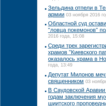
Зельдина отпели в Те
армии
03 ноября 2016 го
Областной суд остави
"ловца покемонов" п
2016 года, 15:08
Среди трех зарегистр
храмов "Киевского па
оказалось храма в Но
года, 13:49
Депутат Милонов меч
священником
03 ноябр
В Саудовской Аравии 
годам заключения му
шиитского проповедн