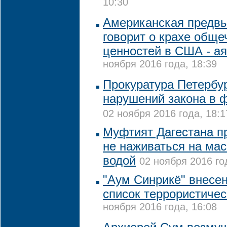
10:30
Американская предв
говорит о крахе обще
ценностей в США - а
ноября 2016 года, 18:39
Прокуратура Петербу
нарушений закона в 
02 ноября 2016 года, 18:1
Муфтият Дагестана п
не наживаться на ма
водой
02 ноября 2016 го
"Аум Синрикё" внесе
список террористичес
ноября 2016 года, 16:08