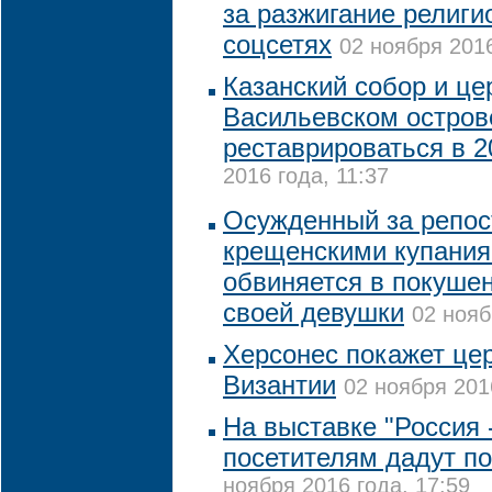
за разжигание религи
соцсетях
02 ноября 2016
Казанский собор и це
Васильевском остров
реставрироваться в 2
2016 года, 11:37
Осужденный за репост
крещенскими купания
обвиняется в покушен
своей девушки
02 нояб
Херсонес покажет це
Византии
02 ноября 201
На выставке "Россия 
посетителям дадут по
ноября 2016 года, 17:59