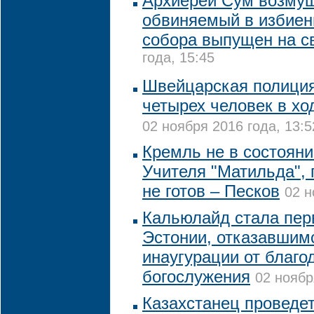
Архиерей Сум возмущ
обвиняемый в избиен
собора выпущен на с
года, 15:45
Швейцарская полици
четырех человек в хо
02 ноября 2016 года, 13:5
Кремль не в состоян
Учителя "Матильда", 
не готов – Песков
02 н
Кальюлайд стала пер
Эстонии, отказавшим
инаугурации от благо
богослужения
02 ноябр
Казахстанец проведет