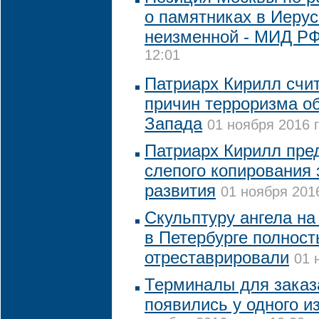
о памятниках в Иеру
неизменной - МИД Р
12:01
Патриарх Кирилл счит
причин терроризма о
Запада
01 ноября 2016 г
Патриарх Кирилл пред
слепого копирования
развития
01 ноября 2016
Скульптуру ангела на
в Петербурге полнос
отреставрировали
01 
Терминалы для заказ
появились у одного и