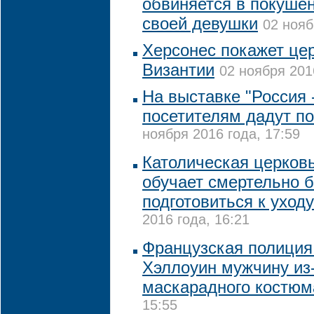
обвиняется в покушен
своей девушки
02 нояб
Херсонес покажет це
Византии
02 ноября 201
На выставке "Россия 
посетителям дадут по
ноября 2016 года, 17:59
Католическая церков
обучает смертельно б
подготовиться к уходу
2016 года, 16:21
Французская полиция
Хэллоуин мужчину из-
маскарадного костюм
15:55