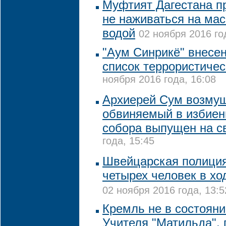
Муфтият Дагестана п
не наживаться на ма
водой
02 ноября 2016 го
"Аум Синрикё" внесе
список террористичес
ноября 2016 года, 16:08
Архиерей Сум возмущ
обвиняемый в избиен
собора выпущен на с
года, 15:45
Швейцарская полици
четырех человек в хо
02 ноября 2016 года, 13:5
Кремль не в состоян
Учителя "Матильда", 