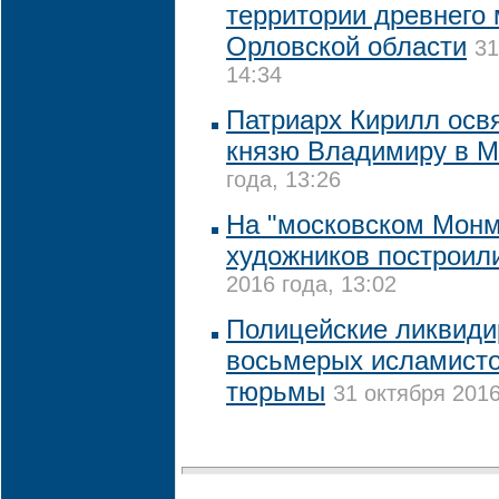
территории древнего
Орловской области
31
14:34
Патриарх Кирилл осв
князю Владимиру в М
года, 13:26
На "московском Монм
художников построил
2016 года, 13:02
Полицейские ликвиди
восьмерых исламисто
тюрьмы
31 октября 2016