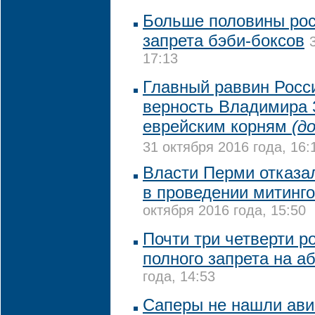
Больше половины рос
запрета бэби-боксов
17:13
Главный раввин Росс
верность Владимира 
еврейским корням
(д
31 октября 2016 года, 16:
Власти Перми отказа
в проведении митинго
октября 2016 года, 15:50
Почти три четверти ро
полного запрета на а
года, 14:53
Саперы не нашли ави