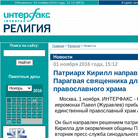
Обновлено: 03 ноября 2016 года, 12:13 (МСК)
English ver
Поиск по сайту:
Главная
>
Религия
> Новости
Новости
01 ноября 2016 года, 15:12
Патриарх Кирилл направ
Памятные даты
Парагвая священника дл
православного храма
2016
Москва. 1 ноября. ИНТЕРФАКС - 
01
02
03
04
05
06
иеромонах Павел (Журавлев) прибы
07
08
09
10
11
12
13
единственный православный храм 
14
15
16
17
18
19
20
21
22
23
24
25
26
27
28
29
30
Он был направлен решением патриа
Кирилла для окормления общины По
вторник пресс-служба синодальног