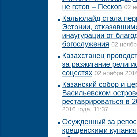
не готов – Песков
02 н
Кальюлайд стала пер
Эстонии, отказавшим
инаугурации от благо
богослужения
02 ноябр
Казахстанец проведет
за разжигание религи
соцсетях
02 ноября 2016
Казанский собор и це
Васильевском остров
реставрироваться в 2
2016 года, 11:37
Осужденный за репост
крещенскими купания