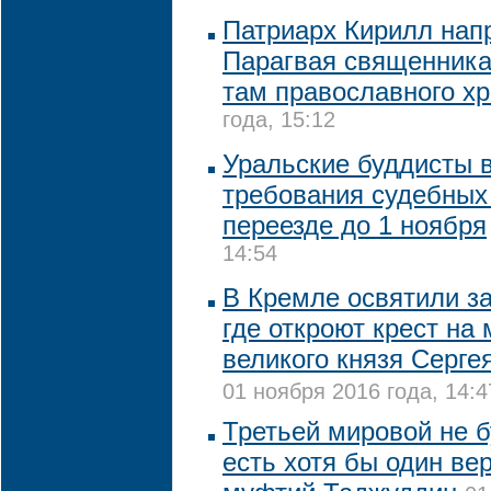
Патриарх Кирилл нап
Парагвая священника
там православного х
года, 15:12
Уральские буддисты 
требования судебных
переезде до 1 ноября
14:54
В Кремле освятили з
где откроют крест на 
великого князя Серге
01 ноября 2016 года, 14:4
Третьей мировой не б
есть хотя бы один ве