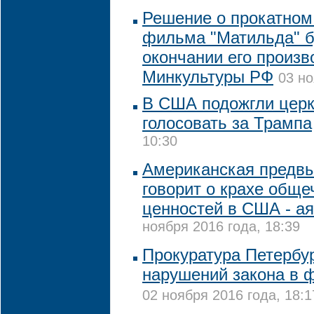
Решение о прокатном
фильма "Матильда" б
окончании его произв
Минкультуры РФ
03 но
В США подожгли церк
голосовать за Трампа
10:30
Американская предв
говорит о крахе обще
ценностей в США - а
ноября 2016 года, 18:39
Прокуратура Петербу
нарушений закона в 
02 ноября 2016 года, 18:1