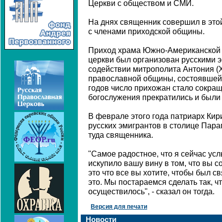
Церкви с обществом и СМИ.
На днях священник совершил в это
с членами приходской общины.
Приход храма Южно-Американской 
церкви был организован русскими э
содействии митрополита Антония (
православной общины, состоявшей 
годов число прихожан стало сокращ
богослужения прекратились и были
В феврале этого года патриарх Кир
русских эмигрантов в столице Пар
туда священника.
"Самое радостное, что я сейчас усл
искупило вашу вину в том, что вы с
это что все вы хотите, чтобы был с
это. Мы постараемся сделать так, 
осуществилось", - сказал он тогда.
Версия для печати
Новости