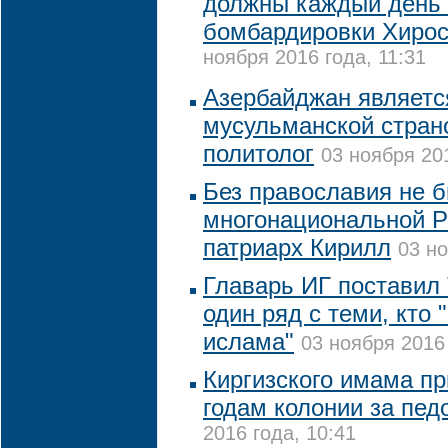
должны каждый день 
бомбардировки Хирос
ноября 2016 года, 11:31
Азербайджан являетс
мусульманской страно
политолог
03 ноября 201
Без православия не 
многонациональной Р
патриарх Кирилл
03 но
Главарь ИГ поставил
один ряд с теми, кто 
ислама"
03 ноября 2016 
Киргизского имама пр
годам колонии за пе
2016 года, 10:41