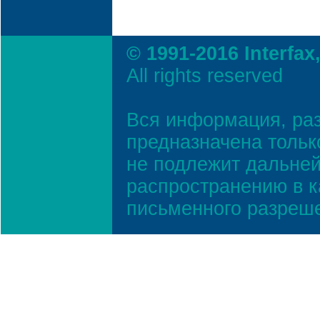
© 1991-2016 Interfax
All rights reserved
Вся информация, ра
предназначена тольк
не подлежит дальней
распространению в к
письменного разреш