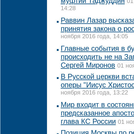
муфтий Таджуддин
01
14:28
Раввин Лазар высказ
принятия закона о ро
ноября 2016 года, 14:05
Главные события в б
происходить не на За
Сергей Миронов
01 но
В Русской церкви вст
оперы "Иисус Христос
ноября 2016 года, 13:22
Мир входит в состоян
предсказанное апост
глава КС России
01 но
Позиция Москвы по 