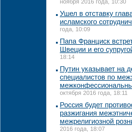
ноября 2016 года, 10:30
Ушел в отставку глав
исламского сотрудни
года, 10:09
Папа Франциск встре
Швеции и его супруго
18:14
Путин указывает на 
специалистов по меж
межконфессиональн
октября 2016 года, 18:11
Россия будет против
разжигания межэтнич
межрелигиозной розни
2016 года, 18:07