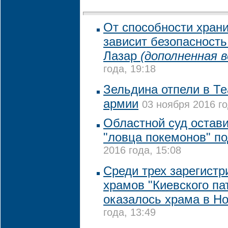
От способности храни
зависит безопасность
Лазар
(дополненная в
года, 19:18
Зельдина отпели в Те
армии
03 ноября 2016 го
Областной суд остави
"ловца покемонов" п
2016 года, 15:08
Среди трех зарегистр
храмов "Киевского па
оказалось храма в Но
года, 13:49