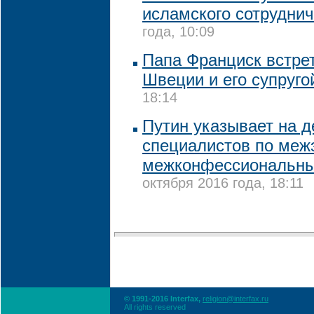
исламского сотрудни
года, 10:09
Папа Франциск встре
Швеции и его супруго
18:14
Путин указывает на 
специалистов по меж
межконфессиональн
октября 2016 года, 18:11
© 1991-2016 Interfax,
religion@interfax.ru
All rights reserved