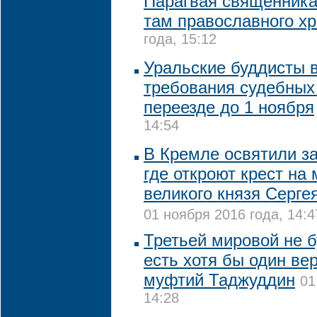
Парагвая священника
там православного х
года, 15:12
Уральские буддисты 
требования судебных
переезде до 1 ноября
14:54
В Кремле освятили з
где откроют крест на 
великого князя Серге
01 ноября 2016 года, 14:4
Третьей мировой не б
есть хотя бы один ве
муфтий Таджуддин
01
14:28