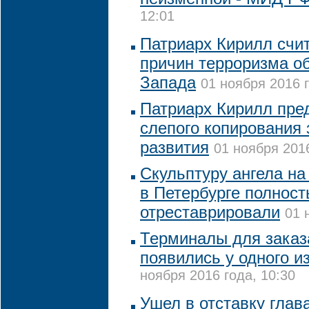
12:01
Патриарх Кирилл счит
причин терроризма о
Запада
01 ноября 2016 г
Патриарх Кирилл пред
слепого копирования
развития
01 ноября 2016
Скульптуру ангела на
в Петербурге полнос
отреставрировали
01 
Терминалы для заказ
появились у одного и
ноября 2016 года, 10:30
Ушел в отставку глав