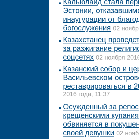
Кальюлайд стала пер
Эстонии, отказавшим
инаугурации от благо
богослужения
02 ноябр
Казахстанец проведет
за разжигание религи
соцсетях
02 ноября 2016
Казанский собор и це
Васильевском остров
реставрироваться в 2
2016 года, 11:37
Осужденный за репост
крещенскими купания
обвиняется в покушен
своей девушки
02 нояб