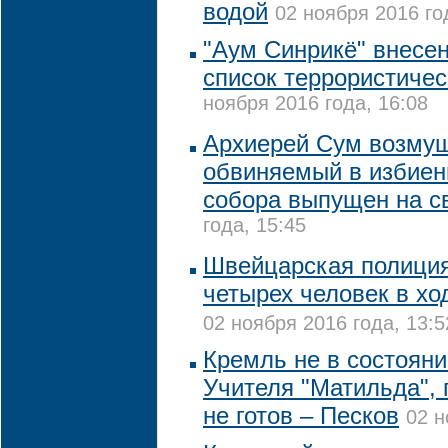
водой
02 ноября 2016 го
"Аум Синрикё" внесе
список террористичес
ноября 2016 года, 16:08
Архиерей Сум возмущ
обвиняемый в избиен
собора выпущен на с
года, 15:45
Швейцарская полици
четырех человек в хо
02 ноября 2016 года, 13:5
Кремль не в состоян
Учителя "Матильда", 
не готов – Песков
02 н