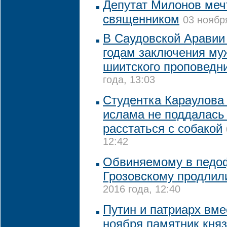
Депутат Милонов меч
священником
03 ноябр
В Саудовской Аравии 
годам заключения му
шиитского проповедн
года, 13:03
Студентка Караулова
ислама не поддалась
расстаться с собакой
12:42
Обвиняемому в педо
Грозовскому продлил
2016 года, 12:40
Путин и патриарх вме
ноября памятник кня