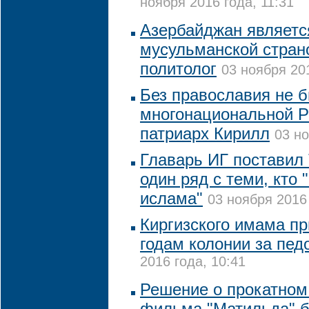
ноября 2016 года, 11:31
Азербайджан являетс
мусульманской страно
политолог
03 ноября 201
Без православия не 
многонациональной Р
патриарх Кирилл
03 но
Главарь ИГ поставил
один ряд с теми, кто 
ислама"
03 ноября 2016 
Киргизского имама пр
годам колонии за пе
2016 года, 10:41
Решение о прокатном
фильма "Матильда" б