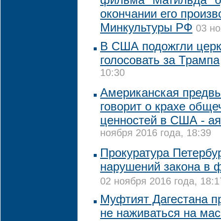
окончании его произв
Минкультуры РФ
03 но
В США подожгли церк
голосовать за Трампа
10:30
Американская предв
говорит о крахе обще
ценностей в США - а
ноября 2016 года, 18:39
Прокуратура Петербу
нарушений закона в 
02 ноября 2016 года, 18:1
Муфтият Дагестана п
не наживаться на ма