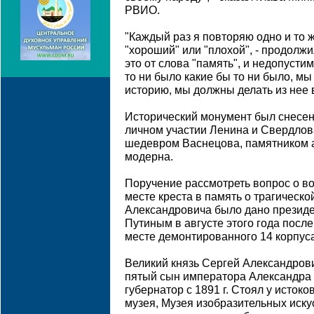
РВИО.
"Каждый раз я повторяю одно и то же
"хороший" или "плохой", - продолжи
это от слова "память", и недопусти
то ни было какие бы то ни было, м
историю, мы должны делать из нее 
Исторический монумент был снесен
личном участии Ленина и Свердлова
шедевром Васнецова, памятником а
модерна.
Поручение рассмотреть вопрос о в
месте креста в память о трагическо
Александровича было дано презид
Путиным в августе этого года после
месте демонтированного 14 корпус
Великий князь Сергей Александрович
пятый сын императора Александра I
губернатор с 1891 г. Стоял у исток
музея, Музея изобразительных искус