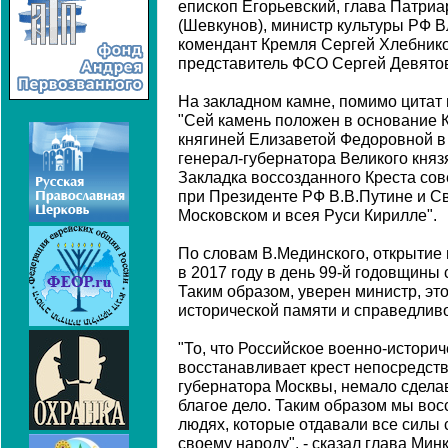
епископ Егорьевский, глава Патриа
(Шевкунов), министр культуры РФ 
комендант Кремля Сергей Хлебник
представитель ФСО Сергей Девятов
На закладном камне, помимо цитат 
"Сей камень положен в основание К
княгиней Елизаветой Федоровной в 
генерал-губернатора Великого княз
Закладка воссозданного Креста сов
при Президенте РФ В.В.Путине и 
Московском и всея Руси Кирилле".
По словам В.Мединского, открытие 
в 2017 году в день 99-й годовщины с
Таким образом, уверен министр, эт
исторической памяти и справедливо
"То, что Российское военно-истори
восстанавливает крест непосредств
губернатора Москвы, немало сдела
благое дело. Таким образом мы вос
людях, которые отдавали все силы с
своему народу", - сказал глава Ми