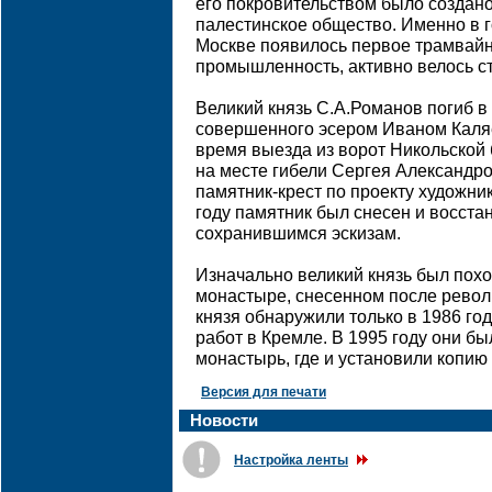
его покровительством было создан
палестинское общество. Именно в г
Москве появилось первое трамвайн
промышленность, активно велось ст
Великий князь С.А.Романов погиб в 
совершенного эсером Иваном Каляе
время выезда из ворот Никольской 
на месте гибели Сергея Александр
памятник-крест по проекту художни
году памятник был снесен и восстан
сохранившимся эскизам.
Изначально великий князь был пох
монастыре, снесенном после револю
князя обнаружили только в 1986 го
работ в Кремле. В 1995 году они б
монастырь, где и установили копию 
Версия для печати
Новости
Настройка ленты