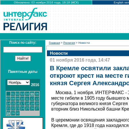
Обновлено: 03 ноября 2016 года, 19:18 (МСК)
English ver
Поиск по сайту:
Главная
>
Религия
> Новости
Новости
01 ноября 2016 года, 14:47
В Кремле освятили закла
Памятные даты
откроют крест на месте 
князя Сергея Александр
2016
Москва. 1 ноября. ИНТЕРФАКС - З
01
02
03
04
05
06
месте гибели в 1905 году бывшего 
07
08
09
10
11
12
13
губернатора великого князя Сергея
14
15
16
17
18
19
20
вторник близ Никольской башни Кр
21
22
23
24
25
26
27
28
29
30
В церемонии освящения закладного
Кремля, где до 1918 года находилс