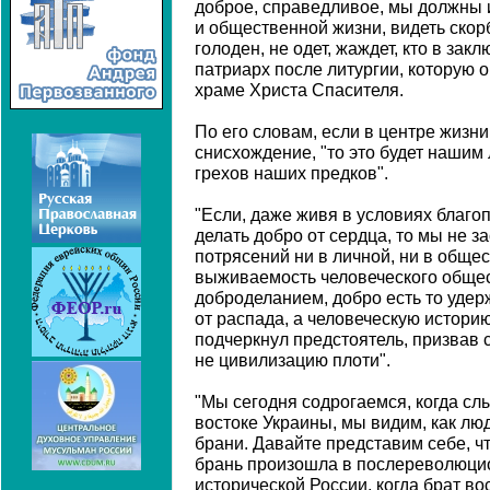
доброе, справедливое, мы должны и
и общественной жизни, видеть скорб
голоден, не одет, жаждет, кто в закл
патриарх после литургии, которую 
храме Христа Спасителя.
По его словам, если в центре жизни
снисхождение, "то это будет нашим
грехов наших предков".
"Если, даже живя в условиях благо
делать добро от сердца, то мы не з
потрясений ни в личной, ни в обще
выживаемость человеческого общес
доброделанием, добро есть то уде
от распада, а человеческую историю 
подчеркнул предстоятель, призвав 
не цивилизацию плоти".
"Мы сегодня содрогаемся, когда сл
востоке Украины, мы видим, как лю
брани. Давайте представим себе, ч
брань произошла в послереволюци
исторической России, когда брат вос