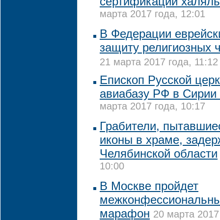
сертификации халяль
марта 2017 года, 12:01
В Федерации еврейск
защиту религиозных 
21 марта 2017 года, 11:12
Епископ Русской цер
авиабазу РФ в Сирии
марта 2017 года, 10:17
Грабители, пытавшиес
иконы в храме, заде
Челябинской области
10:00
В Москве пройдет
межконфессиональны
марафон
20 марта 2017