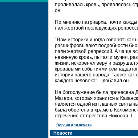
проливалась кровь, проявлялась стр
он.
По мнению патриарха, почти кажды
пал жертвой последующих репресс
"Нам историки иногда говорят: как 
расшифровывают подробности биог
пали жертвой репрессий. А чаще все
невинную кровь, пытал и мучил, р
жизни, искоренял веру и разрушал 
кровавыми событиями семнадцатого
истории нашего народа, так же как 
каждого человека", - добавил он.
На богослужение была принесена 
Матери, которая хранится в Казанс
является одной из главных святын
была обретена в храме в Коломенск
отречения от престола Николая II.
Версия для печати
Новости