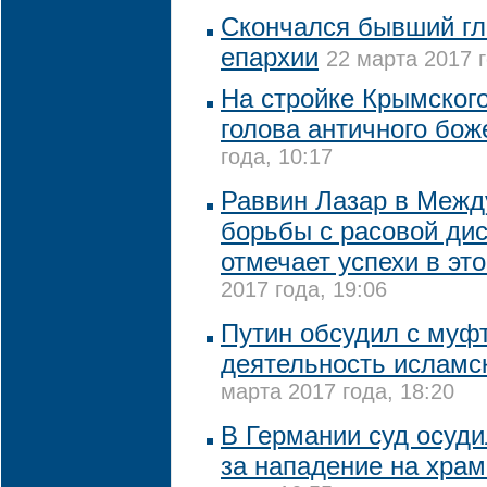
Скончался бывший гл
епархии
22 марта 2017 г
На стройке Крымског
голова античного бож
года, 10:17
Раввин Лазар в Межд
борьбы с расовой ди
отмечает успехи в эт
2017 года, 19:06
Путин обсудил с муф
деятельность исламс
марта 2017 года, 18:20
В Германии суд осуди
за нападение на храм