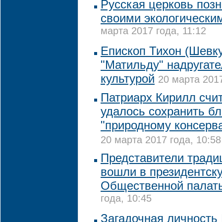
Русская церковь поз
своими экологически
марта 2017 года, 11:12
Епископ Тихон (Шевк
"Матильду" надругат
культурой
20 марта 2017
Патриарх Кирилл счит
удалось сохранить бл
"природному консерв
20 марта 2017 года, 10:58
Представители тради
вошли в президентску
Общественной палат
года, 10:45
Загадочная личность