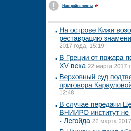
Настройка ленты
На острове Кижи воз
реставрацию знамени
2017 года, 15:19
В Греции от пожара п
XV века
22 марта 2017 г
Верховный суд подтв
приговора Караулово
12:48
В случае передачи Ц
ВНИИРО институт не 
- Легойда
22 марта 2017