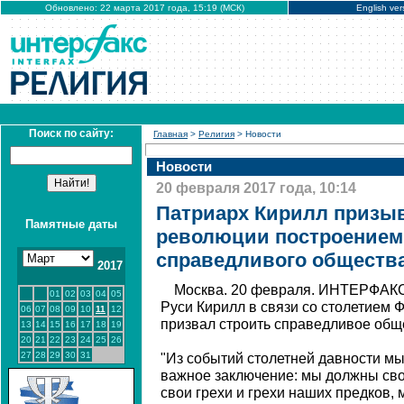
Обновлено: 22 марта 2017 года, 15:19 (МСК)
English ver
Поиск по сайту:
Главная
>
Религия
> Новости
Новости
20 февраля 2017 года, 10:14
Патриарх Кирилл призыв
Памятные даты
революции построением
справедливого обществ
2017
Москва. 20 февраля. ИНТЕРФАКС 
01
02
03
04
05
Руси Кирилл в связи со столетием
06
07
08
09
10
11
12
призвал строить справедливое обще
13
14
15
16
17
18
19
20
21
22
23
24
25
26
27
28
29
30
31
"Из событий столетней давности м
важное заключение: мы должны сво
свои грехи и грехи наших предков,