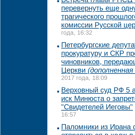
перевернуть еще одн
трагического прошлог
комиссии Русской це
года, 16:32
Петербургские депута
прокуратуру и СКР п
чиновников, передаю
Церкви
(дополненная
2017 года, 18:09
Верховный суд РФ 5 
иск Минюста о запрет
"Свидетелей Иеговы"
16:57
Паломники из Ирана с