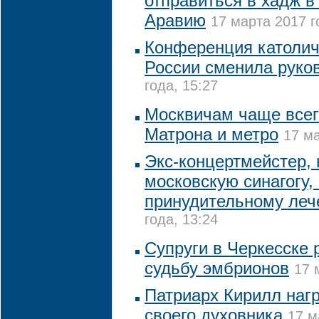
отправиться в хадж 
Аравию
17 марта 2017 г
Конференция католич
России сменила руко
года, 15:27
Москвичам чаще всег
Матрона и метро
17 ма
Экс-концертмейстер,
московскую синагогу,
принудительному ле
года, 13:24
Супруги в Черкесске 
судьбу эмбрионов
17 
Патриарх Кирилл наг
своего духовника
17 м