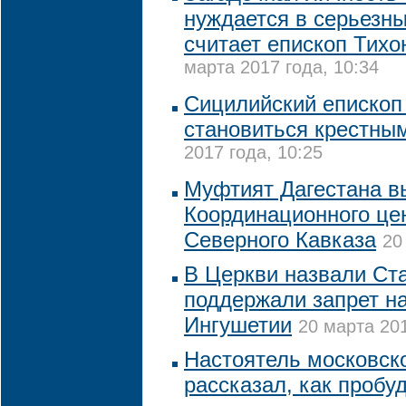
нуждается в серьезны
считает епископ Тихо
марта 2017 года, 10:34
Сицилийский епископ
становиться крестны
2017 года, 10:25
Муфтият Дагестана в
Координационного це
Северного Кавказа
20
В Церкви назвали Ст
поддержали запрет на
Ингушетии
20 марта 201
Настоятель московск
рассказал, как пробу