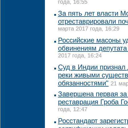
года, 16:55
За пять лет власти М
отреставрировали по
марта 2017 года, 16:29
Российские масоны у
обвинениям депутата
2017 года, 16:24
Суд в Индии признал
реки живыми существ
обязанностями"
21 мар
Завершена первая за
реставрация Гроба Г
года, 12:47
Росстандарт зарегис