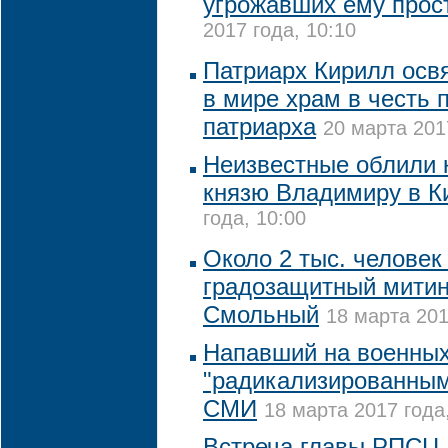
угрожавших ему прос
2017 года, 10:10
Патриарх Кирилл осв
в мире храм в честь 
патриарха
20 марта 201
Неизвестные облили 
князю Владимиру в К
года, 10:00
Около 2 тыс. человек
градозащитный митинг
Смольный
18 марта 201
Напавший на военных
"радикализированным
СМИ
18 марта 2017 года
Встреча главы РПСЦ