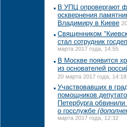
В УПЦ опровергают ф
осквернения памятни
Владимиру в Киеве
20
Священником "Киевск
стал сотрудник госд
марта 2017 года, 14:55
В Москве появится хр
из основателей росси
20 марта 2017 года, 14:18
Участвовавших в гра
помощников депутато
Петербурга обвинили
о госслужбе
(дополне
марта 2017 года, 12:32