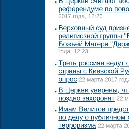
В Церкви считают аб
референдуме по пово
2017 года, 12:26
Верховный суд призн
религиозной группы "
Божьей Матери "Держ
года, 12:23
Треть россиян ведут 
страны с Киевской Ру
опрос
22 марта 2017 год
В Церкви уверены, чт
поздно захоронят
22 м
Имам Велитов предст
по делу о публичном
терроризма
22 марта 20