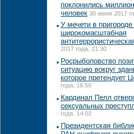
поклонились миллион
человек
30 июня 2017 го
У мечети в пригороде
широкомасштабная
антитеррористическа
2017 года, 21:30
Росрыболовство пози
ситуацию вокруг зда
которое претендует Ц
года, 16:50
Кардинал Пелл отвер
сексуальных преступ
года, 14:02
Президентская библи
РАН оцифруют рукопи