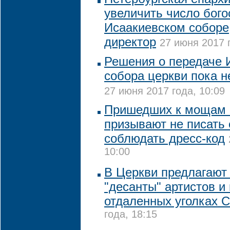
увеличить число бого
Исаакиевском соборе,
директор
27 июня 2017 
Решения о передаче 
собора церкви пока н
27 июня 2017 года, 10:09
Пришедших к мощам 
призывают не писать 
соблюдать дресс-код
10:00
В Церкви предлагают
"десанты" артистов и
отдаленных уголках 
года, 18:15