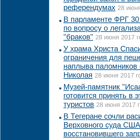
референдумах
28 июня
В парламенте ФРГ 30
по вопросу о легализ
"браков"
28 июня 2017 г
У храма Христа Спас
ограничения для пеше
наплыва паломников 
Николая
28 июня 2017 г
Музей-памятник "Иса
готовится принять в э
туристов
28 июня 2017 г
В Тегеране сочли рас
Верховного суда США
восстановившего запр