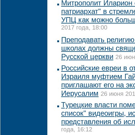
Митрополит Иларион 
патриархат" в стремл
УПЦ как можно боль
2017 года, 18:00
Преподавать религию
школах должны свяще
Русской церкви
26 июн
Российские евреи в о
Израиля муфтием Га
приглашают его на эк
Иерусалим
26 июня 201
Турецкие власти поме
список" видеоигры, 
представления об ис
года, 16:12