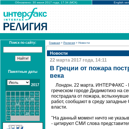
Обновлено: 30 июня 2017 года, 17:34 (МСК)
English ver
Поиск по сайту:
Главная
>
Религия
> Новости
Новости
22 марта 2017 года, 14:11
В Греции от пожара пост
Памятные даты
века
2017
Лондон. 22 марта. ИНТЕРФАКС - 
греческом городе Дидимотихо на се
01
02
пострадала от пожара, вспыхнувше
03
04
05
06
07
08
09
работ, сообщают в среду западные
10
11
12
13
14
15
16
власти.
17
18
19
20
21
22
23
24
25
26
27
28
29
30
"На данный момент ничто не указыва
31
- цитируют СМИ слова представите