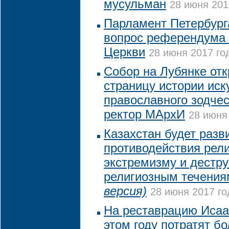
мусульман
28 июня 201
Парламент Петербург
вопрос референдума 
Церкви
28 июня 2017 год
Собор на Лубянке от
страницу истории иск
православного зодчес
ректор МАрхИ
28 июня 
Казахстан будет разв
противодействия рел
экстремизму и дестр
религиозным течени
версия)
28 июня 2017 го
На реставрацию Исаа
этом году потратят бо