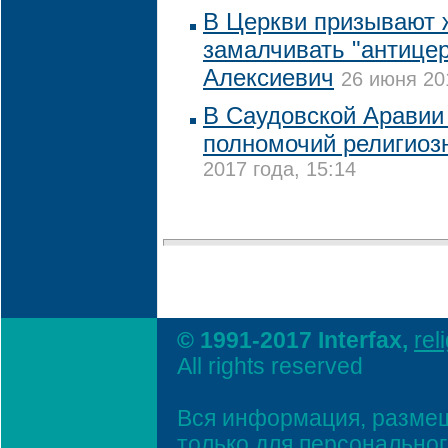
В Церкви призывают 
замалчивать "антице
Алексиевич
26 июня 20
В Саудовской Аравии
полномочий религиоз
2017 года, 15:14
© 1991-2017 Interfax,
rel
All rights reserved
Вся информация, размещ
только для персонально