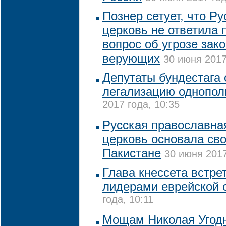
Познер сетует, что Р
церковь не ответила 
вопрос об угрозе зак
верующих
30 июня 2017
Депутаты бундестага
легализацию однопол
2017 года, 10:35
Русская православна
церковь основала св
Пакистане
30 июня 2017
Глава кнессета встре
лидерами еврейской
года, 10:11
Мощам Николая Угодн