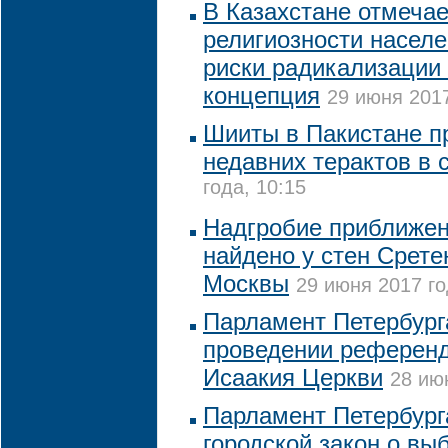
В Казахстане отмечае
религиозности населе
риски радикализации
концепция
29 июня 2017
Шииты в Пакистане п
недавних терактов в 
года, 10:15
Надгробие приближен
найдено у стен Срете
Москвы
29 июня 2017 го
Парламент Петербург
проведении референд
Исаакия Церкви
28 ию
Парламент Петербург
городской закон о вы