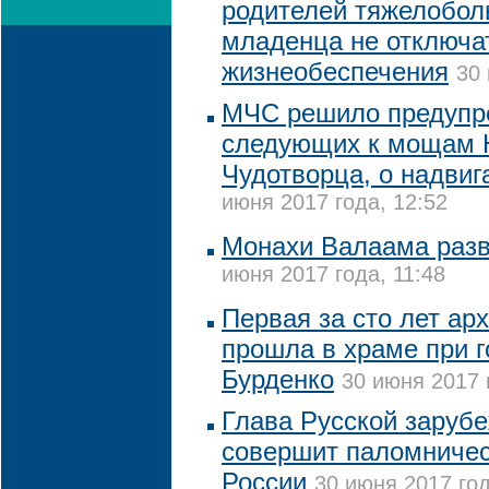
родителей тяжелобол
младенца не отключат
жизнеобеспечения
30 
МЧС решило предупр
следующих к мощам 
Чудотворца, о надви
июня 2017 года, 12:52
Монахи Валаама разв
июня 2017 года, 11:48
Первая за сто лет ар
прошла в храме при г
Бурденко
30 июня 2017 
Глава Русской заруб
совершит паломничес
России
30 июня 2017 год