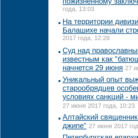
пожизненному заклю
года, 13:03
На территории дивизи
Балашихе начали стр
2017 года, 12:28
Суд над православны
известным как "батюш
начнется 29 июня
27 и
Уникальный опыт вы
старообрядцев особе
условиях санкций - м
27 июня 2017 года, 10:23
Алтайский священник 
джипе"
27 июня 2017 год
Петербургская епарх