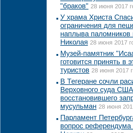
"браков"
28 июня 2017 г
У храма Христа Спас
ограничения для пеше
наплыва паломников 
Николая
28 июня 2017 г
Музей-памятник "Иса
готовится принять в э
туристов
28 июня 2017 г
В Тегеране сочли рас
Верховного суда США
восстановившего запр
мусульман
28 июня 201
Парламент Петербург
вопрос референдума 