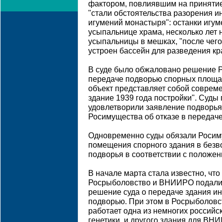
фактором, повлиявшим на принятие
"стали обстоятельства разорения 
игумений монастыря": останки игум
усыпальнице храма, несколько лет
усыпальницы в мешках, "после чего
устроен бассейн для разведения кр
В суде было обжаловано решение Р
передаче подворью спорных площад
объект представляет собой соврем
здание 1939 года постройки". Суды
удовлетворили заявление подворья
Росимущества об отказе в передач
Одновременно суды обязали Росим
помещения спорного здания в безв
подворья в соответствии с положен
В начале марта стала известно, чт
Росрыболовство и ВНИИРО подали
решение суда о передаче здания и
подворью. При этом в Росрыболовс
работает одна из немногих россий
генетики, и другого здания для ВН