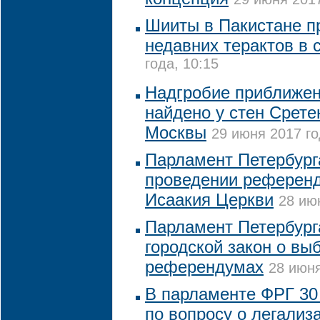
Шииты в Пакистане п
недавних терактов в 
года, 10:15
Надгробие приближен
найдено у стен Срете
Москвы
29 июня 2017 го
Парламент Петербург
проведении референд
Исаакия Церкви
28 ию
Парламент Петербург
городской закон о вы
референдумах
28 июня
В парламенте ФРГ 30
по вопросу о легализ