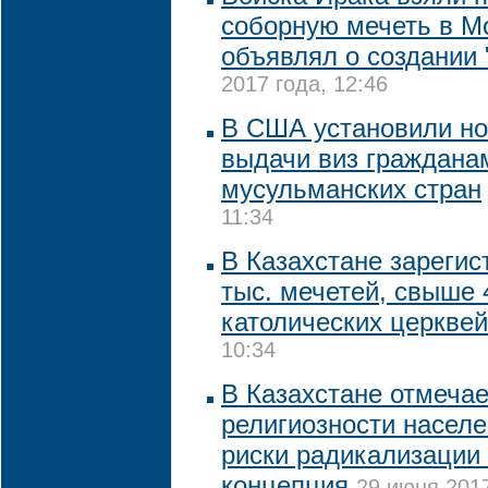
соборную мечеть в Мо
объявлял о создании
2017 года, 12:46
В США установили н
выдачи виз граждана
мусульманских стран
11:34
В Казахстане зарегис
тыс. мечетей, свыше 
католических церквей
10:34
В Казахстане отмечае
религиозности населе
риски радикализации
концепция
29 июня 2017