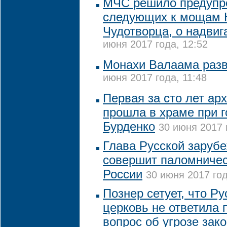
МЧС решило предупр
следующих к мощам 
Чудотворца, о надви
июня 2017 года, 12:52
Монахи Валаама разв
июня 2017 года, 11:48
Первая за сто лет ар
прошла в храме при г
Бурденко
30 июня 2017 
Глава Русской заруб
совершит паломничес
России
30 июня 2017 год
Познер сетует, что Р
церковь не ответила 
вопрос об угрозе зак