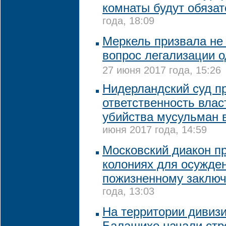
комнаты будут обяза
года, 18:09
Меркель призвала не
вопрос легализации о
27 июня 2017 года, 15:26
Нидерландский суд п
ответственность влас
убийства мусульман 
июня 2017 года, 14:59
Московский диакон пр
колониях для осужде
пожизненному заклю
года, 13:03
На территории дивизи
Балашихе начали стр