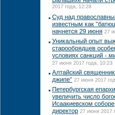
2017 года, 12:28
Суд над православны
известным как "батюш
начнется 29 июня
27 и
Уникальный опыт вы
старообрядцев особе
условиях санкций - м
27 июня 2017 года, 10:23
Алтайский священник 
джипе"
27 июня 2017 год
Петербургская епарх
увеличить число бого
Исаакиевском соборе,
директор
27 июня 2017 