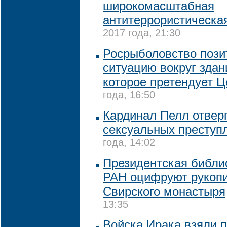
широкомасштабная
антитеррористическа
2017 года, 21:30
Росрыболовство пози
ситуацию вокруг зда
которое претендует Ц
года, 16:50
Кардинал Пелл отвер
сексуальных преступ
года, 14:02
Президентская библи
РАН оцифруют рукопи
Свирского монастыря
13:35
Войска Ирака взяли п