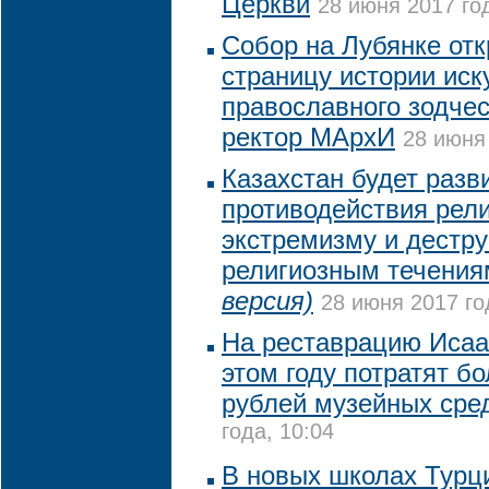
Церкви
28 июня 2017 год
Собор на Лубянке от
страницу истории иск
православного зодчес
ректор МАрхИ
28 июня 
Казахстан будет разв
противодействия рел
экстремизму и дестр
религиозным течени
версия)
28 июня 2017 го
На реставрацию Исаа
этом году потратят бо
рублей музейных сре
года, 10:04
В новых школах Турц