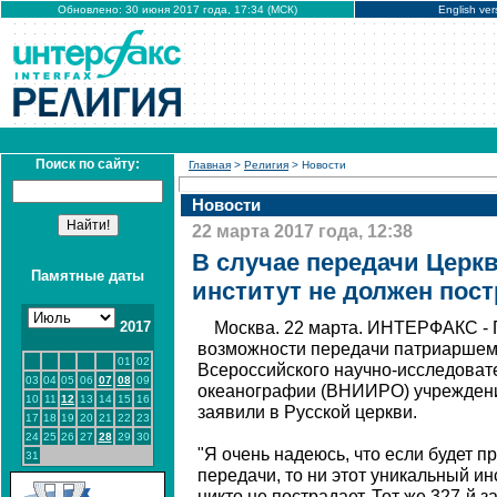
Обновлено: 30 июня 2017 года, 17:34 (МСК)
English ver
Поиск по сайту:
Главная
>
Религия
> Новости
Новости
22 марта 2017 года, 12:38
В случае передачи Цер
Памятные даты
институт не должен пост
2017
Москва. 22 марта. ИНТЕРФАКС - 
возможности передачи патриаршем
01
02
Всероссийского научно-исследовате
03
04
05
06
07
08
09
океанографии (ВНИИРО) учреждени
10
11
12
13
14
15
16
заявили в Русской церкви.
17
18
19
20
21
22
23
24
25
26
27
28
29
30
"Я очень надеюсь, что если будет п
31
передачи, то ни этот уникальный инс
никто не пострадает. Тот же 327-й 