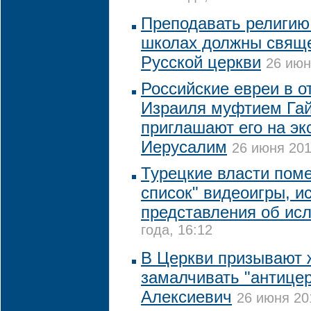
Преподавать религию
школах должны свяще
Русской церкви
26 июн
Российские евреи в о
Израиля муфтием Га
приглашают его на эк
Иерусалим
26 июня 201
Турецкие власти поме
список" видеоигры, 
представления об ис
года, 16:12
В Церкви призывают 
замалчивать "антице
Алексиевич
26 июня 20