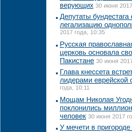
верующих
30 июня 2017
Депутаты бундестага
легализацию однопол
2017 года, 10:35
Русская православна
церковь основала св
Пакистане
30 июня 2017
Глава кнессета встре
лидерами еврейской
года, 10:11
Мощам Николая Угодн
поклонились миллион
человек
30 июня 2017 го
У мечети в пригороде