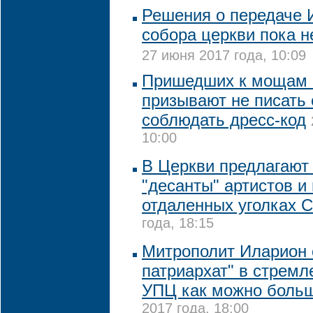
Решения о передаче 
собора церкви пока н
27 июня 2017 года, 10:09
Пришедших к мощам 
призывают не писать 
соблюдать дресс-код
10:00
В Церкви предлагают
"десанты" артистов и
отдаленных уголках 
года, 18:15
Митрополит Иларион 
патриархат" в стремл
УПЦ как можно боль
2017 года, 18:00