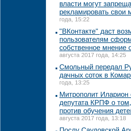
власти могут запрещ
рекламировать свои 
года, 15:22
"ВКонтакте" даст во
пользователям сфор
собственное мнение 
августа 2017 года, 14:25
Смольный передал Ру
дачных соток в Кома
года, 13:25
Митрополит Иларион 
депутата КРПФ о том,
против обучения дете
августа 2017 года, 13:18
Послу Саудовской Ар