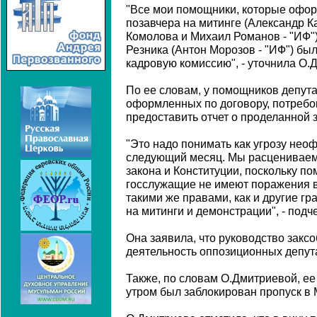
"Все мои помощники, которые офор
позавчера на митинге (Александр 
Комолова и Михаил Романов - "ИФ"
Резника (Антон Морозов - "ИФ") бы
кадровую комиссию", - уточнила О.
По ее словам, у помощников депута
оформленных по договору, потреб
предоставить отчет о проделанной 
"Это надо понимать как угрозу нео
следующий месяц. Мы расцениваем 
закона и Конституции, поскольку п
госслужащие не имеют поражения в
такими же правами, как и другие гр
на митинги и демонстрации", - под
Она заявила, что руководство закс
деятельность оппозиционных депут
Также, по словам О.Дмитриевой, е
утром был заблокирован пропуск в