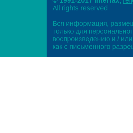
© 1991-2017 Interfax,
rel
All rights reserved
Вся информация, размещ
только для персонально
воспроизведению и / ил
как с письменного разр