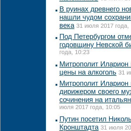
В руинах древнего но
нашли чудом сохрани
века
31 июля 2017 года, 
Под Петербургом отм
годовщину Невской б
года, 10:23
Митрополит Иларион 
цены на алкоголь
31 и
Митрополит Иларион 
дирижером своего му
сочинения на итальян
июля 2017 года, 10:05
Путин посетил Никол
Кронштадта
31 июля 20