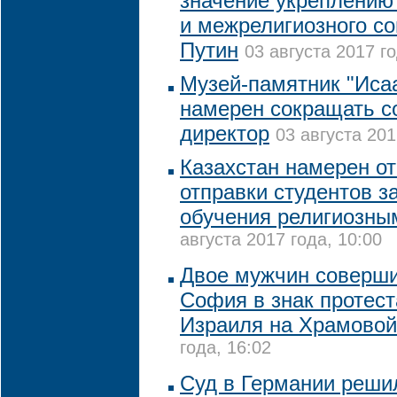
значение укреплению
и межрелигиозного со
Путин
03 августа 2017 го
Музей-памятник "Исаа
намерен сокращать с
директор
03 августа 201
Казахстан намерен от
отправки студентов з
обучения религиозны
августа 2017 года, 10:00
Двое мужчин соверши
София в знак протест
Израиля на Храмовой
года, 16:02
Суд в Германии реши