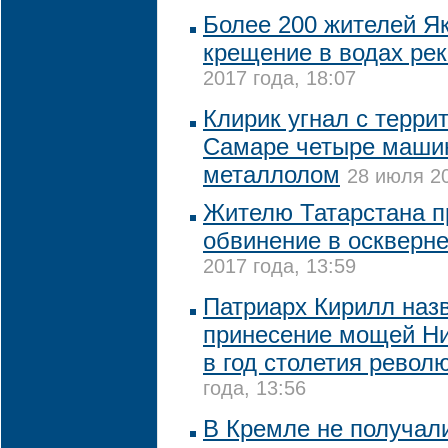
Более 200 жителей Я
крещение в водах ре
2017 года, 18:07
Клирик угнал с терри
Самаре четыре машин
металлолом
28 июля 20
Жителю Татарстана п
обвинение в оскверн
2017 года, 13:59
Патриарх Кирилл наз
принесение мощей Ни
в год столетия револ
года, 13:56
В Кремле не получал