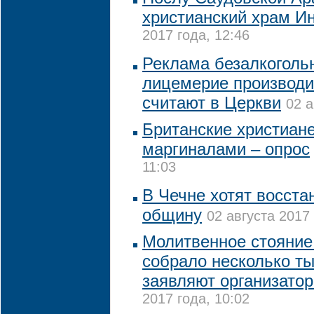
христианский храм И
2017 года, 12:46
Реклама безалкогольн
лицемерие производи
считают в Церкви
02 а
Британские христиане
маргиналами – опрос
11:03
В Чечне хотят восста
общину
02 августа 2017 
Молитвенное стояние
собрало несколько ты
заявляют организато
2017 года, 10:02