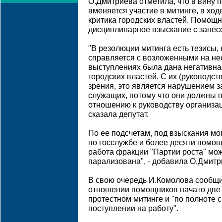
О.Дмитриева отметила, что в вину
вменяется участие в митинге, в хо
критика городских властей. Помощн
дисциплинарное взыскание с занес
"В резолюции митинга есть тезисы, 
справляется с возложенными на нее
выступлениях была дана негативн
городских властей. С их (руководств
зрения, это является нарушением з
служащих, потому что они должны 
отношению к руководству организаци
сказала депутат.
По ее подсчетам, под взыскания мо
по госслужбе и более десяти помощ
работа фракции "Партии роста" мо
парализована", - добавила О.Дмитр
В свою очередь И.Комолова сообщил
отношении помощников начато две п
протестном митинге и "по полноте 
поступлении на работу".