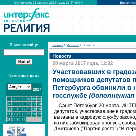
Обновлено: 03 августа 2017 года, 16:47 (МСК)
English ver
Поиск по сайту:
Главная
>
Религия
> Новости
Новости
20 марта 2017 года, 12:32
Участвовавших в градо
Памятные даты
помощников депутатов 
Петербурга обвинили в 
2017
госслужбе
(дополненная 
01
02
03
04
05
06
07
08
09
10
11
12
13
Санкт-Петербург. 20 марта. ИНТ
14
15
16
17
18
19
20
депутатов, участвовавшие в градоз
21
22
23
24
25
26
27
вызваны в кадровую службу законо
28
29
30
31
из них заблокирован пропуск, сооб
Дмитриева ("Партия роста") "Интер