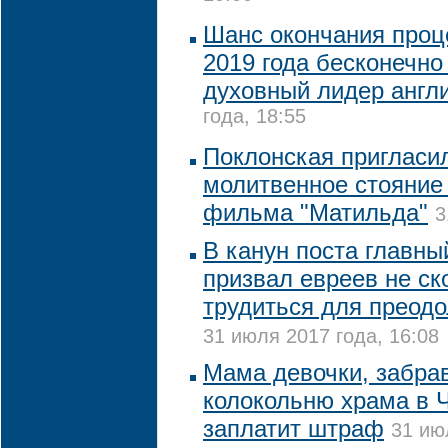
Шанс окончания проце
2019 года бесконечно
духовный лидер англ
года, 18:55
Поклонская пригласи
молитвенное стояние
фильма "Матильда"
3
В канун поста главны
призвал евреев не ск
трудиться для преодо
31 июля 2017 года, 16:08
Мама девочки, забра
колокольню храма в 
заплатит штраф
31 ию