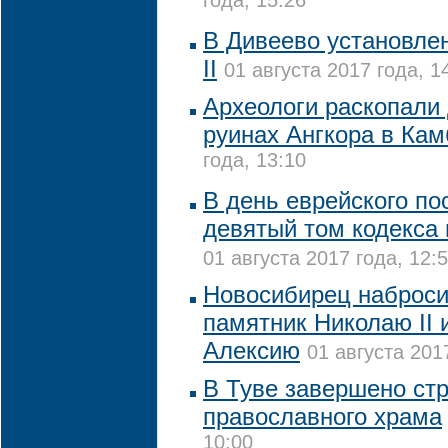
года, 15:26
В Дивеево установле
II
01 августа 2017 года, 1
Археологи раскопали
руинах Ангкора в Ка
года, 13:10
В день еврейского по
девятый том кодекса 
01 августа 2017 года, 12:
Новосибирец наброси
памятник Николаю II 
Алексию
01 августа 201
В Туве завершено ст
православного храма
10:00