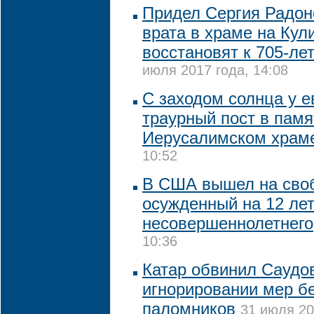
Придел Сергия Радон
врата в храме на Кул
восстановят к 705-ле
июля 2017 года, 14:08
С заходом солнца у е
траурный пост в памя
Иерусалимском храм
10:52
В США вышел на своб
осужденный на 12 лет
несовершеннолетнего
10:36
Катар обвинил Саудо
игнорировании мер б
паломников
31 июля 20