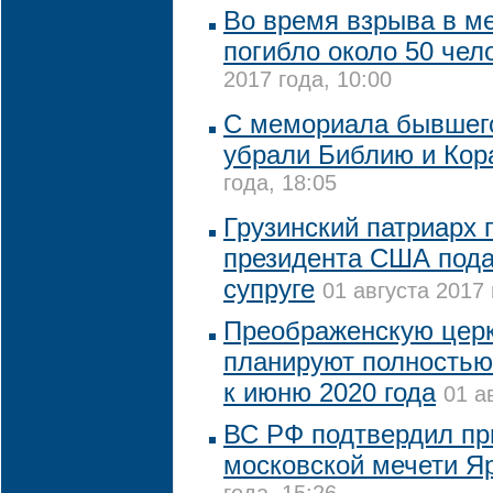
Во время взрыва в м
погибло около 50 чел
2017 года, 10:00
С мемориала бывшего
убрали Библию и Кор
года, 18:05
Грузинский патриарх 
президента США пода
супруге
01 августа 2017 
Преображенскую церк
планируют полностью
к июню 2020 года
01 а
ВС РФ подтвердил пр
московской мечети Я